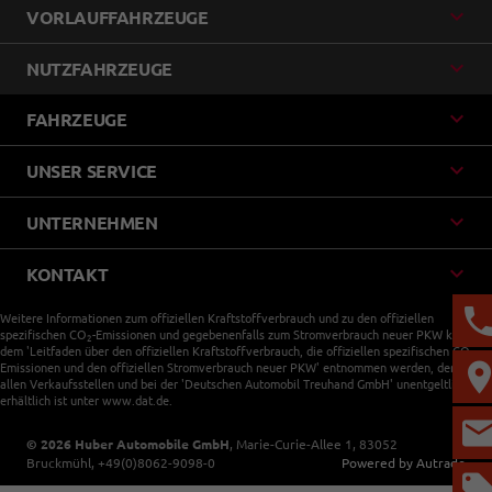
VORLAUFFAHRZEUGE
NUTZFAHRZEUGE
FAHRZEUGE
UNSER SERVICE
UNTERNEHMEN
KONTAKT
Weitere Informationen zum offiziellen Kraftstoffverbrauch und zu den offiziellen
spezifischen CO
-Emissionen und gegebenenfalls zum Stromverbrauch neuer PKW können
2
dem 'Leitfaden über den offiziellen Kraftstoffverbrauch, die offiziellen spezifischen CO
-
2
Emissionen und den offiziellen Stromverbrauch neuer PKW' entnommen werden, der an
allen Verkaufsstellen und bei der 'Deutschen Automobil Treuhand GmbH' unentgeltlich
erhältlich ist unter www.dat.de.
© 2026
Huber Automobile GmbH
,
Marie-Curie-Allee 1
,
83052
Bruckmühl,
+49(0)8062-9098-0
Powered by Autrado