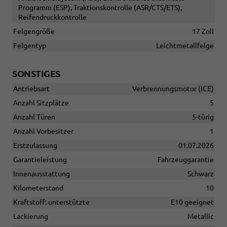
Programm (ESP), Traktionskontrolle (ASR/CTS/ETS),
Reifendruckkontrolle
Felgengröße
17 Zoll
Felgentyp
Leichtmetallfelge
SONSTIGES
Antriebsart
Verbrennungsmotor (ICE)
Anzahl Sitzplätze
5
Anzahl Türen
5-türig
Anzahl Vorbesitzer
1
Erstzulassung
01.07.2026
Garantieleistung
Fahrzeuggarantie
Innenausstattung
Schwarz
Kilometerstand
10
Kraftstoff: unterstützte
E10 geeignet
Lackierung
Metallic