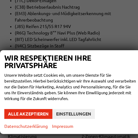
(7TC) Dekor-Einlagen
(C38) Betriebserlaubnis Nachtrag
(EM3) Ablenkungs- und Müdigkeitserkennung mit
Fahrerbeobachtung
(J85) Reifen 215/55 R17 94V
(R6G) Technology 8"" Navi Plus (Web Radio)
(8IT) LED Scheinwerfer inkl. LED Tagfahrlicht
(N4C) Sitzbezüge in Stoff
(2FT) 2-Speichen-Multifunktionslederlenkrad mit dem
WIR RESPEKTIEREN IHRE
Heizung und Schaltwippen für das DSG
PRIVATSPHÄRE
(3S2) Dachreling, schwarz
(8X1) Scheinwerferreinigungsanlage
Unsere Website setzt Cookies ein, um unsere Dienste für Sie
(8K3) Tagesfahrlicht mit Assistenzfahrlicht und Coming-
bereitzustellen. Hierbei berücksichtigen wir Ihre Auswahl und verarbeiten
Leavinghome Funktion manuell
nur die Daten für Marketing, Analytics und Personalisierung, für die Sie
(8WB) Nebelscheinwerfer
uns Ihr Einverständnis geben. Sie können Ihre Einwilligung jederzeit mit
Wirkung für die Zukunft widerrufen.
Alle Fotos können Beispielbilder sein und aufpreispflichtige
Extras enthalten. Die genaue Ausstattung entnehmen Sie bitte
ALLE AKZEPTIEREN
EINSTELLUNGEN
dem Beschreibungstext
Datenschutzerklärung
Impressum
INNEN
Klimatisierung
2-Zonen-Klimaautomatik