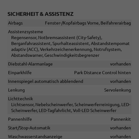
SICHERHEIT & ASSISTENZ
Airbags
Fenster-/Kopfairbags Vorne, Beifahrerairbag
Assistenzsysteme
Regensensor, Notbremsassistent (City-Safety),
Berganfahrassistent, Spurhalteassistent, Abstandstempomat
adaptiv (ACC), Verkehrzeichenerkennung, Notrufsystem,
Abstandswarner, Geschwindigkeitsbegrenzer
Diebstahl-Alarmanlage
vorhanden
Einparkhilfe
Park Distance Control hinten
Innenspiegel automatisch abblendend
vorhanden
Lenkung
Servolenkung
Lichttechnik
Lichtsensor, Nebelscheinwerfer, Scheinwerferreinigung, LED-
Scheinwerfer, LED-Tagfahrlicht, Voll-LED Scheinwerfer
Pannenhilfe
Pannenkit
Start/Stop-Automatik
vorhanden
Waschwasserstandsanzeige
vorhanden