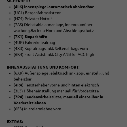
SICHERHEIT:
(4L6) Innenspiegel automatisch abblendbar
(UG1) Berganfahrassistent
(NZ4) Privater Notruf
(7AS) Diebstahlalarmanlage, Innenraumüber-
wachung,Back-up-Horn und Abschleppschutz
(7X1) Einparkhilfe
(4UP) Fahrerknieairbag
(4X3) Kopfairbags inkl. Seitenairbags vorn
(6K4) Front Assist inkl. City ANB für ACC high
INNENAUSSTATTUNG UND KOMFORT:
(6XK) Außenspiegel elektrisch anklapp-, einstell-, und
beheizbar
(4R4) Fensterheber vorne und hinten elektrisch
(3L3) Höheneinstellung manuell für Vordersitze
(7P4) Lendenwirbelstütze, manuell einstellbar in
Vordersitzlehnen
(6E3) Mittelarmlehne vorn
EXTRAS: