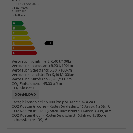
10 km
ERSTZULASSUNG
01.07.2026
ZUSTAND
unfallfrei
Verbrauch kombiniert:
6,40 l/100km
Verbrauch Innenstadt:
8,20 l/100km
Verbrauch Stadtrand:
6,30 l/100km
Verbrauch Landstraße:
5,40 l/100km
Verbrauch Autobahn:
6,50 l/100km
CO
-Emissionen:
145,00 g/km
2
CO
-Klasse:
E
2
DOWNLOAD
Energiekosten bei 15.000 km pro Jahr:
1.674,24 €
CO2 Kosten (niedrig)
:
1.305,- €
(Kosten Durchschnitt 10 Jahre)
CO2 Kosten (mittel)
:
3.099,38 €
(Kosten Durchschnitt 10 Jahre)
CO2 Kosten (hoch)
:
4.785,- €
(Kosten Durchschnitt 10 Jahre)
Jahressteuer:
139,- €