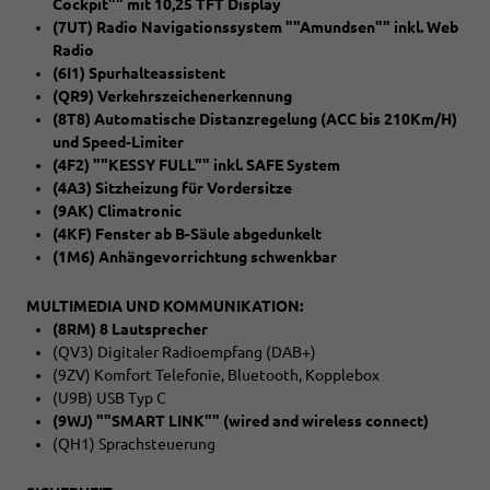
Cockpit"" mit 10,25 TFT Display
(7UT) Radio Navigationssystem ""Amundsen"" inkl. Web
Radio
(6I1) Spurhalteassistent
(QR9) Verkehrszeichenerkennung
(8T8) Automatische Distanzregelung (ACC bis 210Km/H)
und Speed-Limiter
(4F2) ""KESSY FULL"" inkl. SAFE System
(4A3) Sitzheizung für Vordersitze
(9AK) Climatronic
(4KF) Fenster ab B-Säule abgedunkelt
(1M6) Anhängevorrichtung schwenkbar
MULTIMEDIA UND KOMMUNIKATION:
(8RM) 8 Lautsprecher
(QV3) Digitaler Radioempfang (DAB+)
(9ZV) Komfort Telefonie, Bluetooth, Kopplebox
(U9B) USB Typ C
(9WJ) ""SMART LINK"" (wired and wireless connect)
(QH1) Sprachsteuerung