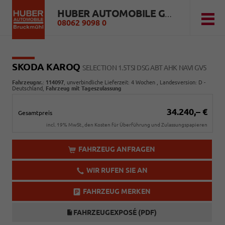
HUBER AUTOMOBILE GMBH
08062 9098 0
SKODA KAROQ
SELECTION 1.5TSI DSG ABT AHK NAVI GV5
Fahrzeugnr.
:
114097
, unverbindliche Lieferzeit:
4 Wochen
, Landesversion: D -
Deutschland,
Fahrzeug mit Tageszulassung
34.240,– €
Gesamtpreis
incl. 19% MwSt., den Kosten für Überführung und Zulassungspapieren
FAHRZEUG ANFRAGEN
WIR RUFEN SIE AN
FAHRZEUG MERKEN
FAHRZEUGEXPOSÉ (PDF)