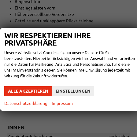
Regenschirm
Einstiegsleisten vorn
Höhenverstellbare Vordersitze
Geteilte und umklappbare Rücksitzlehne
WIR RESPEKTIEREN IHRE
PRIVATSPHÄRE
Multimedia & Komfort:
Unsere Website setzt Cookies ein, um unsere Dienste für Sie
Navigationssystem mit Sprachsteuerung
bereitzustellen. Hierbei berücksichtigen wir Ihre Auswahl und verarbeiten
Kabelloser SmartLink (Apple CarPlay & Android Auto)
nur die Daten für Marketing, Analytics und Personalisierung, für die Sie
uns Ihr Einverständnis geben. Sie können Ihre Einwilligung jederzeit mit
Bluetooth-Freisprecheinrichtung
Wirkung für die Zukunft widerrufen.
DAB+ Digitalradio
KESSY System
Easy Start
ALLE AKZEPTIEREN
EINSTELLUNGEN
Care Connect (3 Jahre)
Kabelloses Laden für Smartphones
Datenschutzerklärung
Impressum
INNEN
Ambiente-Beleuchtung
vorhanden