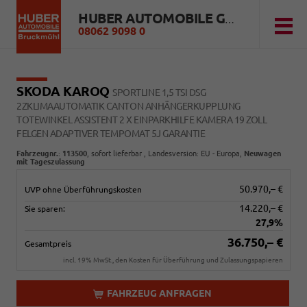
HUBER AUTOMOBILE GMBH
08062 9098 0
SKODA KAROQ
SPORTLINE 1,5 TSI DSG
2ZKLIMAAUTOMATIK CANTON ANHÄNGERKUPPLUNG
TOTEWINKEL ASSISTENT 2 X EINPARKHILFE KAMERA 19 ZOLL
FELGEN ADAPTIVER TEMPOMAT 5J GARANTIE
Fahrzeugnr.
:
113500
,
sofort lieferbar
, Landesversion: EU - Europa,
Neuwagen
mit Tageszulassung
50.970,– €
UVP ohne Überführungskosten
14.220,– €
Sie sparen:
27,9%
36.750,– €
Gesamtpreis
incl. 19% MwSt., den Kosten für Überführung und Zulassungspapieren
FAHRZEUG ANFRAGEN