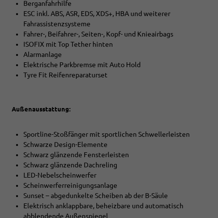
Berganfahrhilfe
ESC inkl. ABS, ASR, EDS, XDS+, HBA und weiterer
Fahrassistenzsysteme
Fahrer-, Beifahrer-, Seiten-, Kopf- und Knieairbags
ISOFIX mit Top Tether hinten
Alarmanlage
Elektrische Parkbremse mit Auto Hold
Tyre Fit Reifenreparaturset
Außenausstattung:
Sportline-Stoßfänger mit sportlichen Schwellerleisten
Schwarze Design-Elemente
Schwarz glänzende Fensterleisten
Schwarz glänzende Dachreling
LED-Nebelscheinwerfer
Scheinwerferreinigungsanlage
Sunset – abgedunkelte Scheiben ab der B-Säule
Elektrisch anklappbare, beheizbare und automatisch
abblendende Außenspiegel