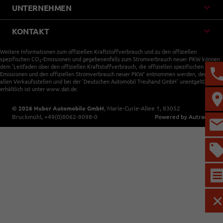
UNTERNEHMEN
KONTAKT
Weitere Informationen zum offiziellen Kraftstoffverbrauch und zu den offiziellen
spezifischen CO
-Emissionen und gegebenenfalls zum Stromverbrauch neuer PKW können
2
dem 'Leitfaden über den offiziellen Kraftstoffverbrauch, die offiziellen spezifischen CO
-
2
Emissionen und den offiziellen Stromverbrauch neuer PKW' entnommen werden, der an
allen Verkaufsstellen und bei der 'Deutschen Automobil Treuhand GmbH' unentgeltlich
erhältlich ist unter www.dat.de.
© 2026
Huber Automobile GmbH
,
Marie-Curie-Allee 1
,
83052
Bruckmühl,
+49(0)8062-9098-0
Powered by Autrado
M