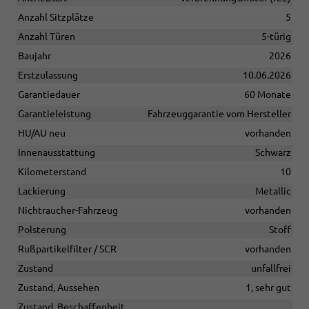
Anzahl Sitzplätze
5
Anzahl Türen
5-türig
Baujahr
2026
Erstzulassung
10.06.2026
Garantiedauer
60 Monate
Garantieleistung
Fahrzeuggarantie vom Hersteller
HU/AU neu
vorhanden
Innenausstattung
Schwarz
Kilometerstand
10
Lackierung
Metallic
Nichtraucher-Fahrzeug
vorhanden
Polsterung
Stoff
Rußpartikelfilter / SCR
vorhanden
Zustand
unfallfrei
Zustand, Aussehen
1, sehr gut
Zustand, Beschaffenheit