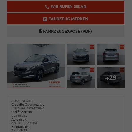
WIR RUFEN SIE AN
FAHRZEUG MERKEN
FAHRZEUGEXPOSÉ (PDF)
+29
AUSSENFARBE
Graphite Grau metallic
INNENAUSSTATTUNG
Stoff Sportline
GETRIEBE
Automatik
ANTRIEBSACHSE
Frontantrieb
ZYLINDER