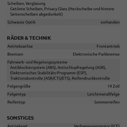
Scheiben, Verglasung
Getönte Scheiben, Privacy Glass (Heckscheibe und hintere
Seitenscheiben abgedunkelt)
Schwarze Optik
vorhanden
RÄDER & TECHNIK
Antriebsachse
Frontantrieb
Bremsen
Elektronische Parkbremse
Fahrwerk- und Regelungssysteme
Antiblockiersystem (ABS), Antischlupfregelung (ASR),
Elektronisches Stabilitäts-Programm (ESP),
Traktionskontrolle (ASR/CTS/ETS), Reifendruckkontrolle
Felgengröße
19 Zoll
Felgentyp
Leichtmetallfelge
Reifentyp
Sommerreifen
SONSTIGES
Antriebsart
Verbrennungsmotor (ICE)