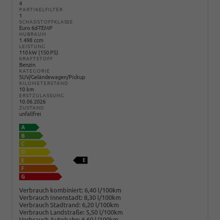
4
PARTIKELFILTER
1
SCHADSTOFFKLASSE
Euro 6d-TEMP
HUBRAUM
1.498 ccm
LEISTUNG
110 kW (150 PS)
KRAFTSTOFF
Benzin
KATEGORIE
SUV/Geländewagen/Pickup
KILOMETERSTAND
10 km
ERSTZULASSUNG
10.06.2026
ZUSTAND
unfallfrei
Verbrauch kombiniert:
6,40 l/100km
Verbrauch Innenstadt:
8,30 l/100km
Verbrauch Stadtrand:
6,20 l/100km
Verbrauch Landstraße:
5,50 l/100km
Verbrauch Autobahn:
6,60 l/100km