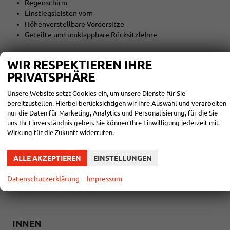
Regenschirm
Einstiegsleisten vorn
Höhenverstellbare Vordersitze
Geteilte und umklappbare Rücksitzlehne
WIR RESPEKTIEREN IHRE
Multimedia & Komfort:
PRIVATSPHÄRE
Unsere Website setzt Cookies ein, um unsere Dienste für Sie
Navigationssystem mit Sprachsteuerung
bereitzustellen. Hierbei berücksichtigen wir Ihre Auswahl und verarbeiten
Kabelloser SmartLink (Apple CarPlay & Android Auto)
nur die Daten für Marketing, Analytics und Personalisierung, für die Sie
Bluetooth-Freisprecheinrichtung
uns Ihr Einverständnis geben. Sie können Ihre Einwilligung jederzeit mit
DAB+ Digitalradio
Wirkung für die Zukunft widerrufen.
KESSY System
Easy Start
ALLE AKZEPTIEREN
EINSTELLUNGEN
Care Connect (3 Jahre)
Kabelloses Laden für Smartphones
Datenschutzerklärung
Impressum
INNEN