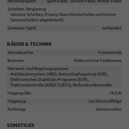
Herstellerpaket
Sport-Paket, Technik-Paket, Winter-Paket
Scheiben, Verglasung
Getönte Scheiben, Privacy Glass (Heckscheibe und hintere
Seitenscheiben abgedunkelt)
Schwarze Optik
vorhanden
RÄDER & TECHNIK
Antriebsachse
Frontantrieb
Bremsen
Elektronische Parkbremse
Fahrwerk- und Regelungssysteme
Antiblockiersystem (ABS), Antischlupfregelung (ASR),
Elektronisches Stabilitäts-Programm (ESP),
Traktionskontrolle (ASR/CTS/ETS), Reifendruckkontrolle
Felgengröße
19 Zoll
Felgentyp
Leichtmetallfelge
Reifentyp
Sommerreifen
SONSTIGES