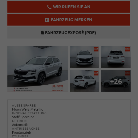
WIR RUFEN SIE AN
FAHRZEUG MERKEN
FAHRZEUGEXPOSÉ (PDF)
+26
AUSSENFARBE
Moon Weiß Metallic
INNENAUSSTATTUNG
Stoff Sportline
GETRIEBE
Automatik
ANTRIEBSACHSE
Frontantrieb
ZYLINDER