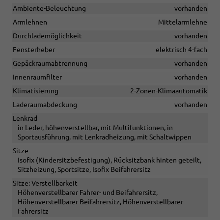
Ambiente-Beleuchtung
vorhanden
Armlehnen
Mittelarmlehne
Durchlademöglichkeit
vorhanden
Fensterheber
elektrisch 4-fach
Gepäckraumabtrennung
vorhanden
Innenraumfilter
vorhanden
Klimatisierung
2-Zonen-Klimaautomatik
Laderaumabdeckung
vorhanden
Lenkrad
in Leder, höhenverstellbar, mit Multifunktionen, in
Sportausführung, mit Lenkradheizung, mit Schaltwippen
Sitze
Isofix (Kindersitzbefestigung), Rücksitzbank hinten geteilt,
Sitzheizung, Sportsitze, Isofix Beifahrersitz
Sitze: Verstellbarkeit
Höhenverstellbarer Fahrer- und Beifahrersitz,
Höhenverstellbarer Beifahrersitz, Höhenverstellbarer
Fahrersitz