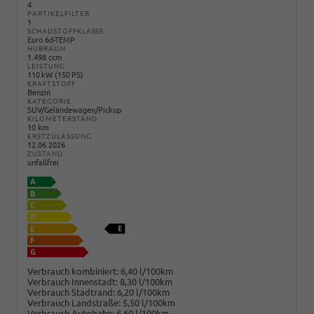
4
PARTIKELFILTER
1
SCHADSTOFFKLASSE
Euro 6d-TEMP
HUBRAUM
1.498 ccm
LEISTUNG
110 kW (150 PS)
KRAFTSTOFF
Benzin
KATEGORIE
SUV/Geländewagen/Pickup
KILOMETERSTAND
10 km
ERSTZULASSUNG
12.06.2026
ZUSTAND
unfallfrei
Verbrauch kombiniert:
6,40 l/100km
Verbrauch Innenstadt:
8,30 l/100km
Verbrauch Stadtrand:
6,20 l/100km
Verbrauch Landstraße:
5,50 l/100km
Verbrauch Autobahn:
6,60 l/100km