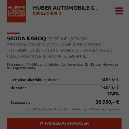
HUBER AUTOMOBILE GMBH
08062 9098 0
SKODA KAROQ
SPORTLINE 1,5 TSI DSG
2ZKLIMAAUTOMATIK CANTON ANHÄNGERKUPPLUNG
TOTEWINKEL ASSISTENT 2 X EINPARKHILFE KAMERA 19 ZOLL
FELGEN ADAPTIVER TEMPOMAT 5J GARANTIE
Fahrzeugnr.
:
114048
,
sofort lieferbar
, Landesversion: EU - Europa,
Neuwagen
mit Tageszulassung
50.970,– €
UVP ohne Überführungskosten
14.020,– €
Sie sparen:
27,5%
36.950,– €
Gesamtpreis
incl. 19% MwSt., den Kosten für Überführung und Zulassungspapieren
FAHRZEUG ANFRAGEN