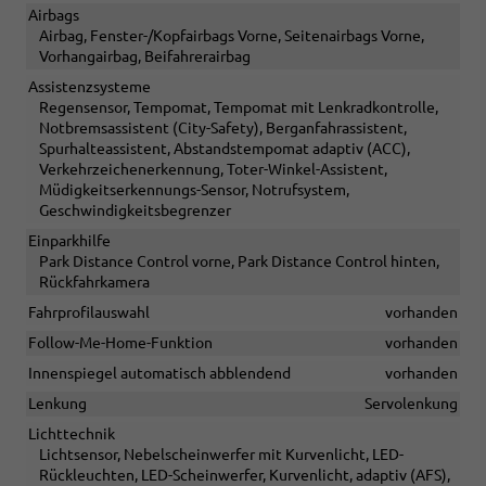
Airbags
Airbag, Fenster-/Kopfairbags Vorne, Seitenairbags Vorne,
Vorhangairbag, Beifahrerairbag
Assistenzsysteme
Regensensor, Tempomat, Tempomat mit Lenkradkontrolle,
Notbremsassistent (City-Safety), Berganfahrassistent,
Spurhalteassistent, Abstandstempomat adaptiv (ACC),
Verkehrzeichenerkennung, Toter-Winkel-Assistent,
Müdigkeitserkennungs-Sensor, Notrufsystem,
Geschwindigkeitsbegrenzer
Einparkhilfe
Park Distance Control vorne, Park Distance Control hinten,
Rückfahrkamera
Fahrprofilauswahl
vorhanden
Follow-Me-Home-Funktion
vorhanden
Innenspiegel automatisch abblendend
vorhanden
Lenkung
Servolenkung
Lichttechnik
Lichtsensor, Nebelscheinwerfer mit Kurvenlicht, LED-
Rückleuchten, LED-Scheinwerfer, Kurvenlicht, adaptiv (AFS),