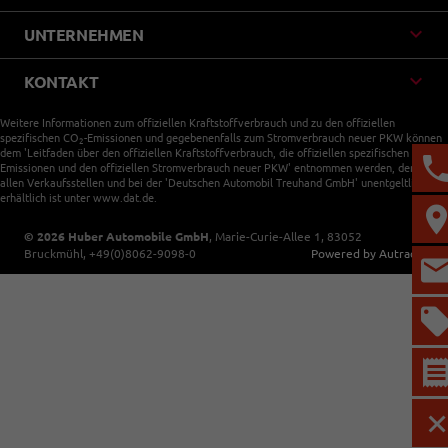
UNTERNEHMEN
KONTAKT
Weitere Informationen zum offiziellen Kraftstoffverbrauch und zu den offiziellen
spezifischen CO
-Emissionen und gegebenenfalls zum Stromverbrauch neuer PKW können
2
dem 'Leitfaden über den offiziellen Kraftstoffverbrauch, die offiziellen spezifischen CO
-
2
Emissionen und den offiziellen Stromverbrauch neuer PKW' entnommen werden, der an
allen Verkaufsstellen und bei der 'Deutschen Automobil Treuhand GmbH' unentgeltlich
erhältlich ist unter www.dat.de.
© 2026
Huber Automobile GmbH
,
Marie-Curie-Allee 1
,
83052
Bruckmühl,
+49(0)8062-9098-0
Powered by Autrado
M