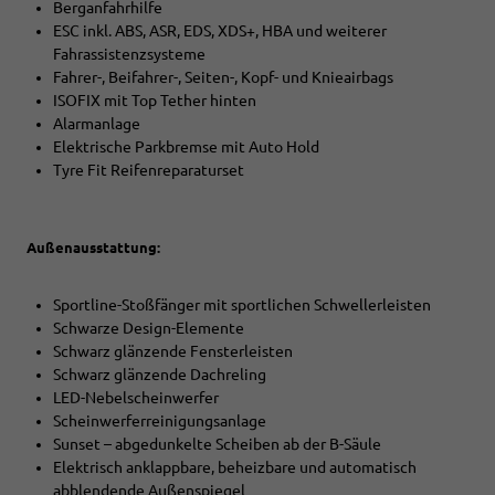
Berganfahrhilfe
ESC inkl. ABS, ASR, EDS, XDS+, HBA und weiterer
Fahrassistenzsysteme
Fahrer-, Beifahrer-, Seiten-, Kopf- und Knieairbags
ISOFIX mit Top Tether hinten
Alarmanlage
Elektrische Parkbremse mit Auto Hold
Tyre Fit Reifenreparaturset
Außenausstattung:
Sportline-Stoßfänger mit sportlichen Schwellerleisten
Schwarze Design-Elemente
Schwarz glänzende Fensterleisten
Schwarz glänzende Dachreling
LED-Nebelscheinwerfer
Scheinwerferreinigungsanlage
Sunset – abgedunkelte Scheiben ab der B-Säule
Elektrisch anklappbare, beheizbare und automatisch
abblendende Außenspiegel