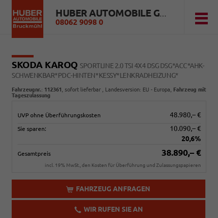
HUBER AUTOMOBILE GMBH
08062 9098 0
SKODA KAROQ
SPORTLINE 2.0 TSI 4X4 DSG DSG*ACC*AHK-
SCHWENKBAR*PDC-HINTEN*KESSY*LENKRADHEIZUNG*
Fahrzeugnr.
:
112361
,
sofort lieferbar
, Landesversion: EU - Europa,
Fahrzeug mit
Tageszulassung
48.980,– €
UVP ohne Überführungskosten
10.090,– €
Sie sparen:
20,6%
38.890,– €
Gesamtpreis
incl. 19% MwSt., den Kosten für Überführung und Zulassungspapieren
FAHRZEUG ANFRAGEN
WIR RUFEN SIE AN