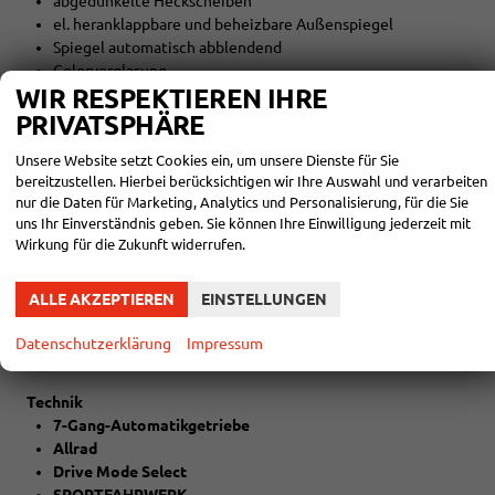
abgedunkelte Heckscheiben
el. heranklappbare und beheizbare Außenspiegel
Spiegel automatisch abblendend
Colorverglasung
WIR RESPEKTIEREN IHRE
Regensensor
PRIVATSPHÄRE
Licht und Sicht
Unsere Website setzt Cookies ein, um unsere Dienste für Sie
LED-SCHEINWERFER (VOLL)
bereitzustellen. Hierbei berücksichtigen wir Ihre Auswahl und verarbeiten
Matrix LED
nur die Daten für Marketing, Analytics und Personalisierung, für die Sie
Abbiegelicht
uns Ihr Einverständnis geben. Sie können Ihre Einwilligung jederzeit mit
LED-Tagfahrlicht
Wirkung für die Zukunft widerrufen.
LED-Heckleuchten
Lichtautomatik
ALLE AKZEPTIEREN
EINSTELLUNGEN
Coming-Home-Funktion
Leaving-Home-Funktion
Datenschutzerklärung
Impressum
Scheinwerferreinigungsanlage
Technik
7-Gang-Automatikgetriebe
Allrad
Drive Mode Select
SPORTFAHRWERK