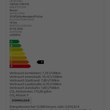
LEISTUNG
140 kW (190 PS)
KRAFTSTOFF
Benzin
KATEGORIE
SUV/Geländewagen/Pickup
KILOMETERSTAND
10 km
ERSTZULASSUNG
01.03.2026
ZUSTAND
unfallfrei
Verbrauch kombiniert:
7,70 l/100km
Verbrauch Innenstadt:
10,10 l/100km
Verbrauch Stadtrand:
7,80 l/100km
Verbrauch Landstraße:
6,70 l/100km
Verbrauch Autobahn:
7,60 l/100km
CO
-Emissionen:
175,00 g/km
2
CO
-Klasse:
F
2
DOWNLOAD
Energiekosten bei 15.000 km pro Jahr:
2.014,32 €