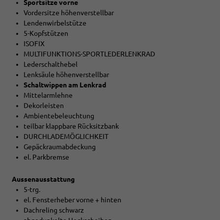
Sportsitze vorne
Vordersitze höhenverstellbar
Lendenwirbelstütze
5-Kopfstützen
ISOFIX
MULTIFUNKTIONS-SPORTLEDERLENKRAD
Lederschalthebel
Lenksäule höhenverstellbar
Schaltwippen am Lenkrad
Mittelarmlehne
Dekorleisten
Ambientebeleuchtung
teilbar klappbare Rücksitzbank
DURCHLADEMÖGLICHKEIT
Gepäckraumabdeckung
el. Parkbremse
Aussenausstattung
5-trg.
el. Fensterheber vorne + hinten
Dachreling schwarz