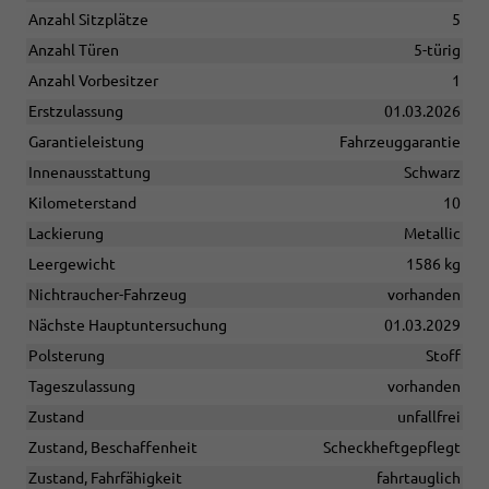
Anzahl Sitzplätze
5
Anzahl Türen
5-türig
Anzahl Vorbesitzer
1
Erstzulassung
01.03.2026
Garantieleistung
Fahrzeuggarantie
Innenausstattung
Schwarz
Kilometerstand
10
Lackierung
Metallic
Leergewicht
1586 kg
Nichtraucher-Fahrzeug
vorhanden
Nächste Hauptuntersuchung
01.03.2029
Polsterung
Stoff
Tageszulassung
vorhanden
Zustand
unfallfrei
Zustand, Beschaffenheit
Scheckheftgepflegt
Zustand, Fahrfähigkeit
fahrtauglich