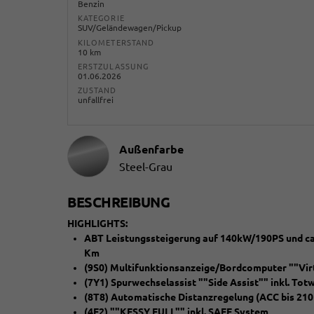
Benzin
KATEGORIE
SUV/Geländewagen/Pickup
KILOMETERSTAND
10 km
ERSTZULASSUNG
01.06.2026
ZUSTAND
unfallfrei
Außenfarbe
Steel-Grau
BESCHREIBUNG
HIGHLIGHTS:
ABT Leistungssteigerung auf 140kW/190PS und ca.
Km
(9S0) Multifunktionsanzeige/Bordcomputer ""Virt
(7Y1) Spurwechselassist ""Side Assist"" inkl. Tot
(8T8) Automatische Distanzregelung (ACC bis 21
(4F2) ""KESSY FULL"" inkl. SAFE System