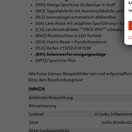
k
(N0G) Design SportLine Sitzbezüge in Stoff
w
(8K3) Tagesfahrlicht mit Assistenzfahrlicht und C
(4L5) Innenspiegel automatisch abblendbar
(6I6) Lane Assist mit adaptiver Spurführung + Emerg
(C3I) Leichtmetallräder ""PROCYON"" schwarz 7J x 
(8VQ) Rückleuchten in LED-Technik
D
(8G4) Matrix-Beam = Fernlichtassitent
(HJ3) Reifen 215/50 R18 92W
(8X1) Scheinwerferreinigungsanlage
(WFQ) SportLine Plus
Alle Fotos können Beispielbilder sein und aufpreispfli
bitte dem Beschreibungstext
INNEN
Ambiente-Beleuchtung
Klimatisierung
Lenkrad
in Leder, höhenvers
Sitze
Isofix (Kindersi
Sitze: Lordosenstütze