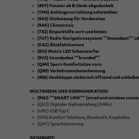
(4KF) Fenster ab B-Säule abgedunkelt
(1M6) Anhängevorrichtung schwenkbar
(4A3) Sitzheizung für Vordersitze
(9AK) Climatronic
(7X2) Einparkhilfe vorn und hinten
(7UT) Radio Navigationssystem ""Amundsen"" ink
(KA2) Rückfahrkamera
(8IU) Matrix LED Scheinwerfer
(9VS) Soundpaket ""branded""
(Q4H) Sport-Komfortsitze vorn
(QR9) Verkehrszeichenerkennung
(4E6) Heckklappe elektrisch öffnend und schließen 
MULTIMEDIA UND KOMMUNIKATION:
(9WJ) ""SMART LINK"" (wired and wireless conne
(QV3) Digitaler Radioempfang (DAB+)
(U9C) USB Typ C
(9ZV) Komfort Telefonie, Bluetooth, Kopplebox
(QH1) Sprachsteuerung
SICHERHEIT: