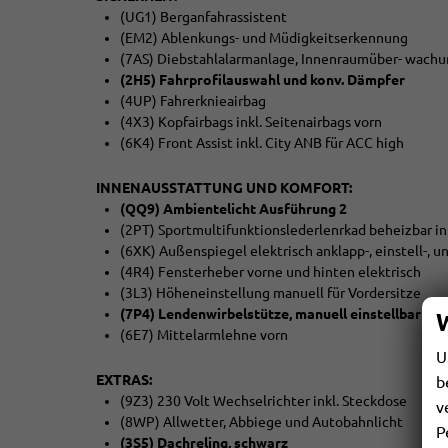
(UG1) Berganfahrassistent
(EM2) Ablenkungs- und Müdigkeitserkennung
(7AS) Diebstahlalarmanlage, Innenraumüber- wach
(2H5) Fahrprofilauswahl und konv. Dämpfer
(4UP) Fahrerknieairbag
(4X3) Kopfairbags inkl. Seitenairbags vorn
(6K4) Front Assist inkl. City ANB für ACC high
INNENAUSSTATTUNG UND KOMFORT:
(QQ9) Ambientelicht Ausführung 2
(2PT) Sportmultifunktionslederlenrkad beheizbar in
(6XK) Außenspiegel elektrisch anklapp-, einstell-, u
(4R4) Fensterheber vorne und hinten elektrisch
(3L3) Höheneinstellung manuell für Vordersitze
(7P4) Lendenwirbelstütze, manuell einstellbar in 
(6E7) Mittelarmlehne vorn
U
EXTRAS:
b
(9Z3) 230 Volt Wechselrichter inkl. Steckdose
v
(8WP) Allwetter, Abbiege und Autobahnlicht
P
(3S5) Dachreling, schwarz