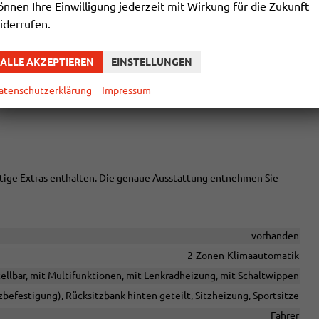
önnen Ihre Einwilligung jederzeit mit Wirkung für die Zukunft
iderrufen.
oming- Leavinghome Funktion manuell
ency Assist
ALLE AKZEPTIEREN
EINSTELLUNGEN
18""
atenschutzerklärung
Impressum
chtige Extras enthalten. Die genaue Ausstattung entnehmen Sie
vorhanden
2-Zonen-Klimaautomatik
tellbar, mit Multifunktionen, mit Lenkradheizung, mit Schaltwippen
tzbefestigung), Rücksitzbank hinten geteilt, Sitzheizung, Sportsitze
Fahrer