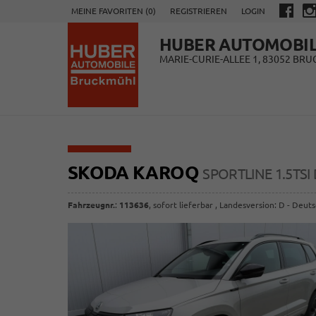
MEINE FAVORITEN (
0
)
REGISTRIEREN
LOGIN
HUBER AUTOMOBI
MARIE-CURIE-ALLEE 1, 83052 BR
SKODA KAROQ
SPORTLINE 1.5TS
Fahrzeugnr.
:
113636
,
sofort lieferbar
, Landesversion: D - Deut