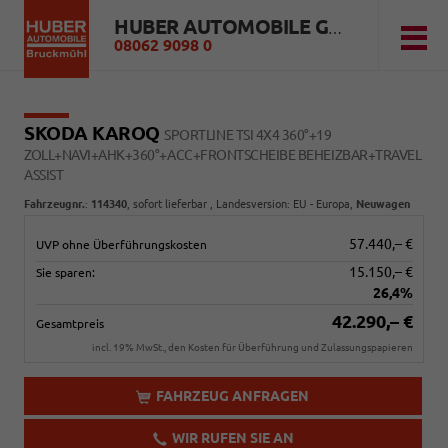
HUBER AUTOMOBILE GMBH
08062 9098 0
SKODA KAROQ
SPORTLINE TSI 4X4 360°+19
ZOLL+NAVI+AHK+360°+ACC+FRONTSCHEIBE BEHEIZBAR+TRAVEL
ASSIST
Fahrzeugnr.
:
114340
,
sofort lieferbar
, Landesversion: EU - Europa,
Neuwagen
57.440,– €
UVP ohne Überführungskosten
15.150,– €
Sie sparen:
26,4%
42.290,– €
Gesamtpreis
incl. 19% MwSt., den Kosten für Überführung und Zulassungspapieren
FAHRZEUG ANFRAGEN
WIR RUFEN SIE AN