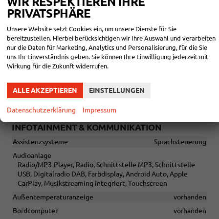
WIR RESPEKTIEREN IHRE
Laderaumabdeckung
vorhanden
PRIVATSPHÄRE
Lenkrad
Unsere Website setzt Cookies ein, um unsere Dienste für Sie
höhenverstellbar, mit Multifunktionen, mit Lenkradheizung
bereitzustellen. Hierbei berücksichtigen wir Ihre Auswahl und verarbeiten
Sitze
nur die Daten für Marketing, Analytics und Personalisierung, für die Sie
Komfortsitze, Isofix (Kindersitzbefestigung), Sitzheizung,
uns Ihr Einverständnis geben. Sie können Ihre Einwilligung jederzeit mit
Sitzheizung hinten
Wirkung für die Zukunft widerrufen.
Sitze: Lordosenstütze
Fahrer und Beifahrer
ALLE AKZEPTIEREN
EINSTELLUNGEN
Sitze: Verstellbarkeit
Höhenverstellbarer Fahrer- und Beifahrersitz
Datenschutzerklärung
Impressum
INFOTAINMENT & KOMMUNIKATION
Assistenzsysteme
Sprachsteuerung
Audioanlage
Radio/MP3-Player, Radio, Schnittstelle MP3, Schnittstelle
USB, Digitalradio DAB, Farbdisplay, Android Auto, Apple
CarPlay, Musikstreaming integriert, Touchscreen
Außentemperaturanzeige
vorhanden
Bordcomputer
vorhanden