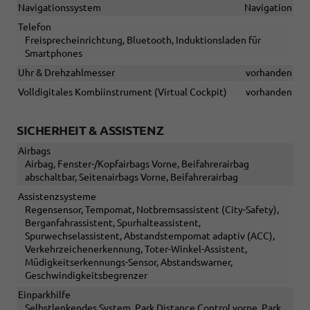
Navigationssystem
Navigation
Telefon
Freisprecheinrichtung, Bluetooth, Induktionsladen für
Smartphones
Uhr & Drehzahlmesser
vorhanden
Volldigitales Kombiinstrument (Virtual Cockpit)
vorhanden
SICHERHEIT & ASSISTENZ
Airbags
Airbag, Fenster-/Kopfairbags Vorne, Beifahrerairbag
abschaltbar, Seitenairbags Vorne, Beifahrerairbag
Assistenzsysteme
Regensensor, Tempomat, Notbremsassistent (City-Safety),
Berganfahrassistent, Spurhalteassistent,
Spurwechselassistent, Abstandstempomat adaptiv (ACC),
Verkehrzeichenerkennung, Toter-Winkel-Assistent,
Müdigkeitserkennungs-Sensor, Abstandswarner,
Geschwindigkeitsbegrenzer
Einparkhilfe
Selbstlenkendes System, Park Distance Control vorne, Park