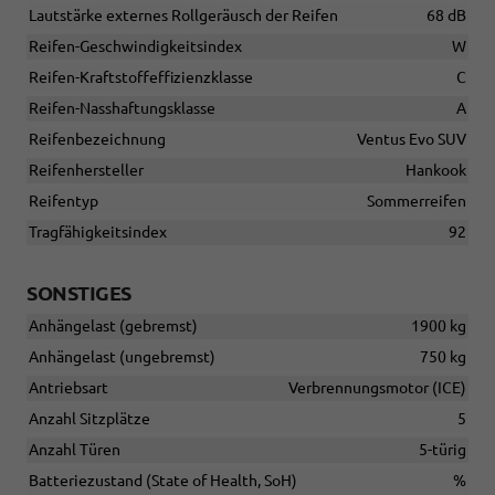
Lautstärke externes Rollgeräusch der Reifen
68 dB
Reifen-Geschwindigkeitsindex
W
Reifen-Kraftstoffeffizienzklasse
C
Reifen-Nasshaftungsklasse
A
Reifenbezeichnung
Ventus Evo SUV
Reifenhersteller
Hankook
Reifentyp
Sommerreifen
Tragfähigkeitsindex
92
SONSTIGES
Anhängelast (gebremst)
1900 kg
Anhängelast (ungebremst)
750 kg
Antriebsart
Verbrennungsmotor (ICE)
Anzahl Sitzplätze
5
Anzahl Türen
5-türig
Batteriezustand (State of Health, SoH)
%