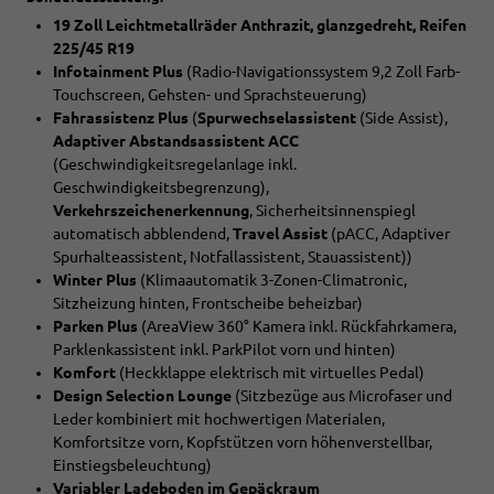
19 Zoll Leichtmetallräder Anthrazit, glanzgedreht, Reifen
225/45 R19
Infotainment Plus
(Radio-Navigationssystem 9,2 Zoll Farb-
Touchscreen, Gehsten- und Sprachsteuerung)
Fahrassistenz Plus
(
Spurwechselassistent
(Side Assist),
Adaptiver Abstandsassistent ACC
(Geschwindigkeitsregelanlage inkl.
Geschwindigkeitsbegrenzung),
Verkehrszeichenerkennung
, Sicherheitsinnenspiegl
automatisch abblendend,
Travel Assist
(pACC, Adaptiver
Spurhalteassistent, Notfallassistent, Stauassistent))
Winter Plus
(Klimaautomatik 3-Zonen-Climatronic,
Sitzheizung hinten, Frontscheibe beheizbar)
Parken Plus
(AreaView 360° Kamera inkl. Rückfahrkamera,
Parklenkassistent inkl. ParkPilot vorn und hinten)
Komfort
(Heckklappe elektrisch mit virtuelles Pedal)
Design Selection Lounge
(Sitzbezüge aus Microfaser und
Leder kombiniert mit hochwertigen Materialen,
Komfortsitze vorn, Kopfstützen vorn höhenverstellbar,
Einstiegsbeleuchtung)
Variabler Ladeboden im Gepäckraum