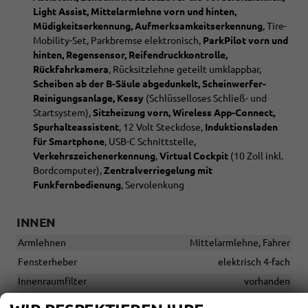
Light Assist, Mittelarmlehne vorn und hinten,
Müdigkeitserkennung, Aufmerksamkeitserkennung
, Tire-
Mobility-Set, Parkbremse elektronisch,
ParkPilot vorn und
hinten, Regensensor, Reifendruckkontrolle,
Rückfahrkamera
, Rücksitzlehne geteilt umklappbar,
Scheiben ab der B-Säule abgedunkelt, Scheinwerfer-
Reinigungsanlage, Kessy
(Schlüsselloses Schließ- und
Startsystem),
Sitzheizung vorn, Wireless App-Connect,
Spurhalteassistent
, 12 Volt Steckdose,
Induktionsladen
für Smartphone
, USB-C Schnittstelle,
Verkehrszeichenerkennung
,
Virtual Cockpit
(10 Zoll inkl.
Bordcomputer),
Zentralverriegelung mit
Funkfernbedienung
, Servolenkung
INNEN
Armlehnen
Mittelarmlehne, Fahrer
Fensterheber
elektrisch 4-fach
Innenraumfilter
vorhanden
Klimatisierung
Klimaautomatik, 3-Zonen-Klimaautomatik