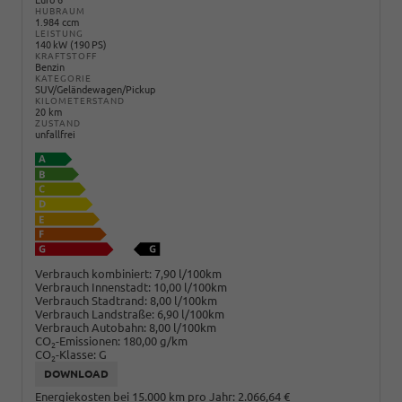
HUBRAUM
1.984 ccm
LEISTUNG
140 kW (190 PS)
KRAFTSTOFF
Benzin
KATEGORIE
SUV/Geländewagen/Pickup
KILOMETERSTAND
20 km
ZUSTAND
unfallfrei
Verbrauch kombiniert:
7,90 l/100km
Verbrauch Innenstadt:
10,00 l/100km
Verbrauch Stadtrand:
8,00 l/100km
Verbrauch Landstraße:
6,90 l/100km
Verbrauch Autobahn:
8,00 l/100km
CO
-Emissionen:
180,00 g/km
2
CO
-Klasse:
G
2
DOWNLOAD
Energiekosten bei 15.000 km pro Jahr:
2.066,64 €