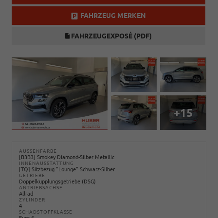
FAHRZEUG MERKEN
FAHRZEUGEXPOSÉ (PDF)
+15
AUSSENFARBE
[B3B3] Smokey Diamond-Silber Metallic
INNENAUSSTATTUNG
[TQ] Sitzbezug "Lounge" Schwarz-Silber
GETRIEBE
Doppelkupplungsgetriebe (DSG)
ANTRIEBSACHSE
Allrad
ZYLINDER
4
SCHADSTOFFKLASSE
Euro 6