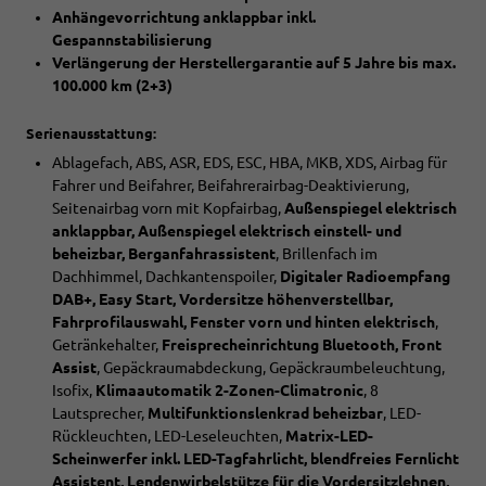
Anhängevorrichtung anklappbar inkl.
Gespannstabilisierung
Verlängerung der Herstellergarantie auf 5 Jahre bis max.
100.000 km (2+3)
Serienausstattung:
Ablagefach, ABS, ASR, EDS, ESC, HBA, MKB, XDS, Airbag für
Fahrer und Beifahrer, Beifahrerairbag-Deaktivierung,
Seitenairbag vorn mit Kopfairbag,
Außenspiegel elektrisch
anklappbar, Außenspiegel elektrisch einstell- und
beheizbar, Berganfahrassistent
, Brillenfach im
Dachhimmel, Dachkantenspoiler,
Digitaler Radioempfang
DAB+, Easy Start, Vordersitze höhenverstellbar,
Fahrprofilauswahl, Fenster vorn und hinten elektrisch
,
Getränkehalter,
Freisprecheinrichtung Bluetooth, Front
Assist
, Gepäckraumabdeckung, Gepäckraumbeleuchtung,
Isofix,
Klimaautomatik 2-Zonen-Climatronic
, 8
Lautsprecher,
Multifunktionslenkrad beheizbar
, LED-
Rückleuchten, LED-Leseleuchten,
Matrix-LED-
Scheinwerfer inkl. LED-Tagfahrlicht, blendfreies Fernlicht
Assistent, Lendenwirbelstütze für die Vordersitzlehnen,