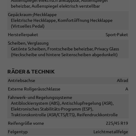
Außenspiegel elektrisch anklappbar, Außenspiegel
beheizbar, Außenspiegel elektrisch verstellbar
Gepäckraum-/Heckklappe
Elektrische Heckklappe, Komfortöffnung Heckklappe
(Virtuelles Pedal)
Herstellerpaket
Sport-Paket
Scheiben, Verglasung
Getönte Scheiben, Frontscheibe beheizbar, Privacy Glass
(Heckscheibe und hintere Seitenscheiben abgedunkelt)
RÄDER & TECHNIK
Antriebsachse
Allrad
Externe Rollgeräuschklasse
A
Fahrwerk- und Regelungssysteme
Antiblockiersystem (ABS), Antischlupfregelung (ASR),
Elektronisches Stabilitäts-Programm (ESP),
Traktionskontrolle (ASR/CTS/ETS), Reifendruckkontrolle
Reifengröße vorne
225/45 R19
Felgentyp
Leichtmetallfelge