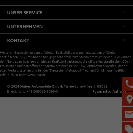
UNSER SERVICE
UNTERNEHMEN
KONTAKT
Weitere Informationen zum offiziellen Kraftstoffverbrauch und zu den offiziellen
spezifischen CO
-Emissionen und gegebenenfalls zum Stromverbrauch neuer PKW können
2
dem 'Leitfaden über den offiziellen Kraftstoffverbrauch, die offiziellen spezifischen CO
-
2
Emissionen und den offiziellen Stromverbrauch neuer PKW' entnommen werden, der an
allen Verkaufsstellen und bei der 'Deutschen Automobil Treuhand GmbH' unentgeltlich
erhältlich ist unter www.dat.de.
© 2026
Huber Automobile GmbH
,
Marie-Curie-Allee 1
,
83052
Bruckmühl,
+49(0)8062-9098-0
Powered by Autrado