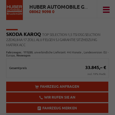
HUBER AUTOMOBILE GMBH
08062 9098 0
SKODA KAROQ
TOP SELECTION 1,5 TSI DSG SELCTION
2ZOKLIMA 17 ZOLL ALU FELGEN 5J GARANTIE SITZHEIZUNG
MATRIX ACC
Fahrzeugnr.
:
111220
, unverbindliche Lieferzeit: 4-6 Monate , Landesversion: EU -
Europa,
Neuwagen
33.845,– €
Gesamtpreis
incl. 19% MwSt.
FAHRZEUG ANFRAGEN
WIR RUFEN SIE AN
FAHRZEUG MERKEN