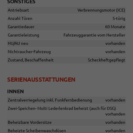
SONSTIGES
Antriebsart
Verbrennungsmotor (ICE)
Anzahl Türen
5-türig
Garantiedauer
60 Monate
Garantieleistung
Fahrzeuggarantie vom Hersteller
HU/AU neu
vorhanden
Nichtraucher-Fahrzeug
vorhanden
Zustand, Beschaffenheit
Scheckheftgepflegt
SERIENAUSSTATTUNGEN
INNEN
Zentralverriegelung inkl. Funkfernbedienung
vorhanden
Zwei-Speichen- Multi Lederlenkrad beheizt (auch für DSG)
vorhanden
Beheizbare Vordersitze
vorhanden
Beheizte Scheibenwaschdüsen
vorhanden