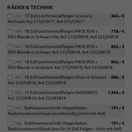
RÄDER & TECHNIK
17 Zoll-Leichtmetallfelgen Scutus in
364,– €
PU1
Anthrazit 4x2 215/55R17, 4x4 225/55R17
18 Zoll-Leichtmetallfelgen PROCYON +
778,– €
PV0
ERO-Blende in Schwarz Mat 4x2 215/50R18, 4x4 225/50R18
18 Zoll-Leichtmetallfelgen PROCYON +
842,– €
PV1
ERO-Blende in Schwarz 4x2 215/50R18, 4x4 225/50R18
18 Zoll-Leichtmetallfelgen PROCYON +
842,– €
PV2
ERO-Blende in Anthrazit 4x2 215/50R18, 4x4 225/50R18
18 Zoll-Leichtmetallfelgen Miran in Schwarz
886,– €
PV3
4x2 215/50R18, 4x4 225/50R18
19 Zoll-Leichtmetallfelgen SAGITARIUS
1.363,– €
PY0
4x2 225/40R19, 4x4 225/45R19
Stahlreserverad inkl. Wagenheber,
191,– €
PJA
Radschraubenschlüssel unvollständig (nicht mit 4x4)
Stahlreserverad inkl. Wagenheber,
191,– €
PJB
Radschraubenschlüssel (nur für 16 Zoll Felgen - nicht mit 4x4)