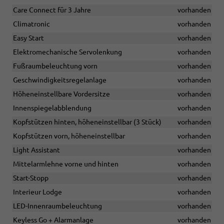
Care Connect für 3 Jahre
vorhanden
Climatronic
vorhanden
Easy Start
vorhanden
Elektromechanische Servolenkung
vorhanden
Fußraumbeleuchtung vorn
vorhanden
Geschwindigkeitsregelanlage
vorhanden
Höheneinstellbare Vordersitze
vorhanden
Innenspiegelabblendung
vorhanden
Kopfstützen hinten, höheneinstellbar (3 Stück)
vorhanden
Kopfstützen vorn, höheneinstellbar
vorhanden
Light Assistant
vorhanden
Mittelarmlehne vorne und hinten
vorhanden
Start-Stopp
vorhanden
Interieur Lodge
vorhanden
LED-Innenraumbeleuchtung
vorhanden
Keyless Go + Alarmanlage
vorhanden