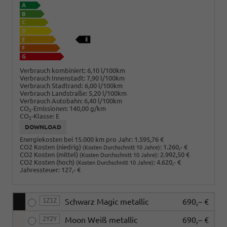
Verbrauch kombiniert:
6,10 l/100km
Verbrauch Innenstadt:
7,90 l/100km
Verbrauch Stadtrand:
6,00 l/100km
Verbrauch Landstraße:
5,20 l/100km
Verbrauch Autobahn:
6,40 l/100km
CO
-Emissionen:
140,00 g/km
2
CO
-Klasse:
E
2
DOWNLOAD
Energiekosten bei 15.000 km pro Jahr:
1.595,76 €
CO2 Kosten (niedrig)
:
1.260,- €
(Kosten Durchschnitt 10 Jahre)
CO2 Kosten (mittel)
:
2.992,50 €
(Kosten Durchschnitt 10 Jahre)
CO2 Kosten (hoch)
:
4.620,- €
(Kosten Durchschnitt 10 Jahre)
Jahressteuer:
127,- €
1Z1Z
Schwarz Magic metallic
690,– €
2Y2Y
Moon Weiß metallic
690,– €