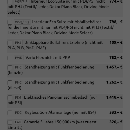
Interieur Eco Suite nur mit PL4/P5I nicht
774,– €
W5P/PIP
mit PHJ (Textil/ Leder, Dekor Piano Black, Driving Mode
Select)
Interieur Eco Suite mit Abfallbehälter
798,– €
W5Q/PIQ
für die Innentür mit nur mit PL4/P5I nicht mit PHJ (Textil/
Leder, Dekor Piano Black, Driving Mode Select)
Umklappbare Beifahrersitzlehne (nicht mit
109,– €
PHJ
PLA, PLB, PMD, PME)
Vario Flex nicht mit PKP
752,– €
PWD
Standheizung mit Funkfernbedienung
1.457,– €
PHC
(benzin)
Standheizung mit Funkfernbedienung
1.262,– €
PHC
(diesel)
Elektrisches Panoramaschiebedach (nur
1.418,– €
PK6
mit P5I)
Keyless Go + Alarmanlage (nur mit 8S4)
533,– €
PDC
Garantie 5 Jahre 150 000km (was zuerst
320,– €
EA9
Eintritt)