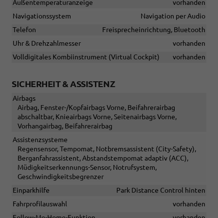
Außentemperaturanzeige
vorhanden
Navigationssystem
Navigation per Audio
Telefon
Freisprecheinrichtung, Bluetooth
Uhr & Drehzahlmesser
vorhanden
Volldigitales Kombiinstrument (Virtual Cockpit)
vorhanden
SICHERHEIT & ASSISTENZ
Airbags
Airbag, Fenster-/Kopfairbags Vorne, Beifahrerairbag
abschaltbar, Knieairbags Vorne, Seitenairbags Vorne,
Vorhangairbag, Beifahrerairbag
Assistenzsysteme
Regensensor, Tempomat, Notbremsassistent (City-Safety),
Berganfahrassistent, Abstandstempomat adaptiv (ACC),
Müdigkeitserkennungs-Sensor, Notrufsystem,
Geschwindigkeitsbegrenzer
Einparkhilfe
Park Distance Control hinten
Fahrprofilauswahl
vorhanden
Follow-Me-Home-Funktion
vorhanden