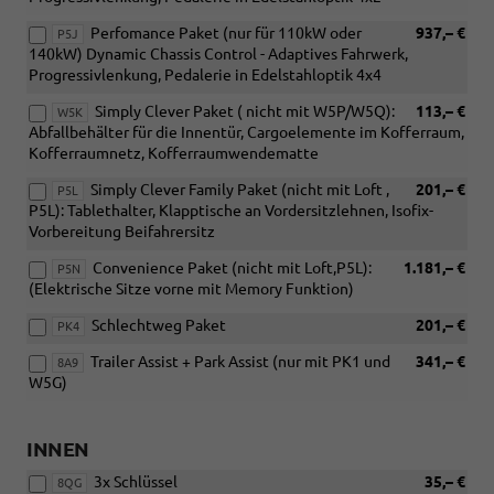
Perfomance Paket (nur für 110kW oder
937,– €
P5J
140kW) Dynamic Chassis Control - Adaptives Fahrwerk,
Progressivlenkung, Pedalerie in Edelstahloptik 4x4
Simply Clever Paket ( nicht mit W5P/W5Q):
113,– €
W5K
Abfallbehälter für die Innentür, Cargoelemente im Kofferraum,
Kofferraumnetz, Kofferraumwendematte
Simply Clever Family Paket (nicht mit Loft ,
201,– €
P5L
P5L): Tablethalter, Klapptische an Vordersitzlehnen, Isofix-
Vorbereitung Beifahrersitz
Convenience Paket (nicht mit Loft,P5L):
1.181,– €
P5N
(Elektrische Sitze vorne mit Memory Funktion)
Schlechtweg Paket
201,– €
PK4
Trailer Assist + Park Assist (nur mit PK1 und
341,– €
8A9
W5G)
INNEN
3x Schlüssel
35,– €
8QG