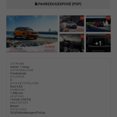
FAHRZEUGEXPOSÉ (PDF)
+1
GETRIEBE
Autom. 7-Gang
ANTRIEBSACHSE
Frontantrieb
ZYLINDER
4
SCHADSTOFFKLASSE
Euro 6 EA
HUBRAUM
1.498 ccm
LEISTUNG
110 kW (150 PS)
KRAFTSTOFF
Benzin
KATEGORIE
SUV/Geländewagen/Pickup