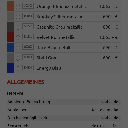
2X2X
Orange Phoenix metallic
1.065,– €
B3B3
Smokey Silber metallic
690,– €
5X5X
Graphite Grau metallic
690,– €
K1K1
Velvet Rot metallic
1.065,– €
8X8X
Race Blau metallic
690,– €
M3M3
Stahl Grau
690,– €
K4K4
Energy Blau
ALLGEMEINES
INNEN
Ambiente-Beleuchtung
vorhanden
Armlehnen
Mittelarmlehne
Durchlademöglichkeit
vorhanden
Fensterheber
elektrisch 4-fach