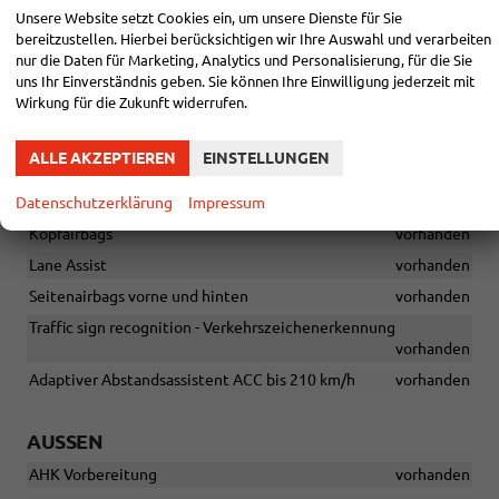
ESC, ABS, MSR, ASR, EDS, HBA, DSR, RBS, MKB, TMP, HHC, XDS+
Unsere Website setzt Cookies ein, um unsere Dienste für Sie
vorhanden
bereitzustellen. Hierbei berücksichtigen wir Ihre Auswahl und verarbeiten
Fahrer- und abschaltbarer Beifahrerairbag
vorhanden
nur die Daten für Marketing, Analytics und Personalisierung, für die Sie
uns Ihr Einverständnis geben. Sie können Ihre Einwilligung jederzeit mit
Fahrer-Knieairbag
vorhanden
Wirkung für die Zukunft widerrufen.
Front Assist + Pedestrian Monitor
vorhanden
Gurtanlegesignalisation für alle Sitze
vorhanden
ALLE AKZEPTIEREN
EINSTELLUNGEN
Isofix-Vorbereitung auf den äußeren Rücksitzen, inklusive Top-
Datenschutzerklärung
Impressum
Tether
vorhanden
Kopfairbags
vorhanden
Lane Assist
vorhanden
Seitenairbags vorne und hinten
vorhanden
Traffic sign recognition - Verkehrszeichenerkennung
vorhanden
Adaptiver Abstandsassistent ACC bis 210 km/h
vorhanden
AUSSEN
AHK Vorbereitung
vorhanden