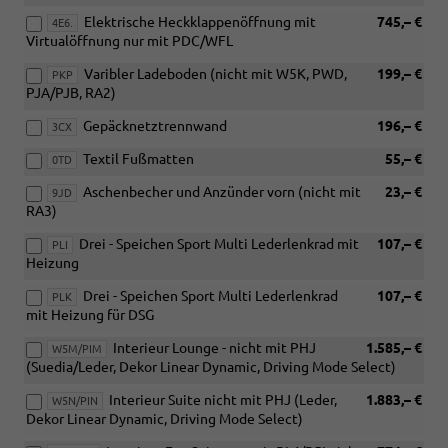
Elektrische Heckklappenöffnung mit
745,– €
4E6.
Virtualöffnung nur mit PDC/WFL
Varibler Ladeboden (nicht mit W5K, PWD,
199,– €
PKP
PJA/PJB, RA2)
Gepäcknetztrennwand
196,– €
3CX
Textil Fußmatten
55,– €
0TD
Aschenbecher und Anzünder vorn (nicht mit
23,– €
9JD
RA3)
Drei - Speichen Sport Multi Lederlenkrad mit
107,– €
PLI
Heizung
Drei - Speichen Sport Multi Lederlenkrad
107,– €
PLK
mit Heizung für DSG
Interieur Lounge - nicht mit PHJ
1.585,– €
W5M/PIM
(Suedia/Leder, Dekor Linear Dynamic, Driving Mode Select)
Interieur Suite nicht mit PHJ (Leder,
1.883,– €
W5N/PIN
Dekor Linear Dynamic, Driving Mode Select)