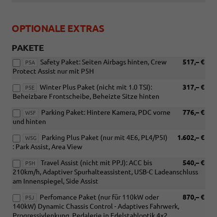
OPTIONALE EXTRAS
PAKETE
Safety Paket: Seiten Airbags hinten, Crew
517,– €
P5A
Protect Assist nur mit P5H
Winter Plus Paket (nicht mit 1.0 TSI):
317,– €
P5E
Beheizbare Frontscheibe, Beheizte Sitze hinten
Parking Paket: Hintere Kamera, PDC vorne
776,– €
W5F
und hinten
Parking Plus Paket (nur mit 4E6, PL4/P5I)
1.602,– €
W5G
: Park Assist, Area View
Travel Assist (nicht mit PPJ): ACC bis
540,– €
P5H
210km/h, Adaptiver Spurhalteassistent, USB-C Ladeanschluss
am Innenspiegel, Side Assist
Perfomance Paket (nur für 110kW oder
870,– €
P5J
140kW) Dynamic Chassis Control - Adaptives Fahrwerk,
Progressivlenkung, Pedalerie in Edelstahloptik 4x2