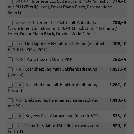
Interieur Eco Suite nur mit PL4/P5I nicht
774,– €
W5P/PIP
mit PHJ (Textil/ Leder, Dekor Piano Black, Driving Mode
Select)
Interieur Eco Suite mit Abfallbehälter
798,– €
W5Q/PIQ
für die Innentür mit nur mit PL4/P5I nicht mit PHJ (Textil/
Leder, Dekor Piano Black, Driving Mode Select)
Umklappbare Beifahrersitzlehne (nicht mit
109,– €
PHJ
PLA, PLB, PMD, PME)
Vario Flex nicht mit PKP
752,– €
PWD
Standheizung mit Funkfernbedienung
1.457,– €
PHC
(benzin)
Standheizung mit Funkfernbedienung
1.262,– €
PHC
(diesel)
Elektrisches Panoramaschiebedach (nur
1.418,– €
PK6
mit P5I)
Keyless Go + Alarmanlage (nur mit 8S4)
533,– €
PDC
Garantie 5 Jahre 150 000km (was zuerst
320,– €
EA9
Eintritt)