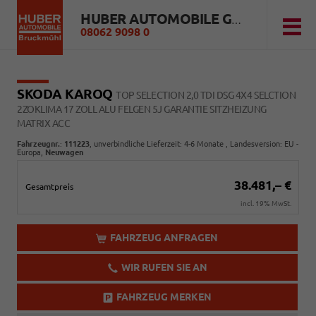
HUBER AUTOMOBILE GMBH
08062 9098 0
SKODA KAROQ
TOP SELECTION 2,0 TDI DSG 4X4 SELCTION
2ZOKLIMA 17 ZOLL ALU FELGEN 5J GARANTIE SITZHEIZUNG
MATRIX ACC
Fahrzeugnr.
:
111223
, unverbindliche Lieferzeit: 4-6 Monate , Landesversion: EU -
Europa,
Neuwagen
38.481,– €
Gesamtpreis
incl. 19% MwSt.
FAHRZEUG ANFRAGEN
WIR RUFEN SIE AN
FAHRZEUG MERKEN