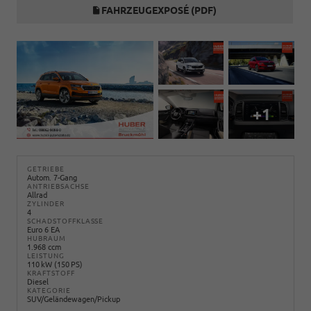
FAHRZEUGEXPOSÉ (PDF)
+1
GETRIEBE
Autom. 7-Gang
ANTRIEBSACHSE
Allrad
ZYLINDER
4
SCHADSTOFFKLASSE
Euro 6 EA
HUBRAUM
1.968 ccm
LEISTUNG
110 kW (150 PS)
KRAFTSTOFF
Diesel
KATEGORIE
SUV/Geländewagen/Pickup