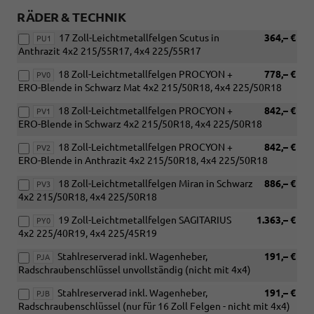
RÄDER & TECHNIK
17 Zoll-Leichtmetallfelgen Scutus in
364,– €
PU1
Anthrazit 4x2 215/55R17, 4x4 225/55R17
18 Zoll-Leichtmetallfelgen PROCYON +
778,– €
PV0
ERO-Blende in Schwarz Mat 4x2 215/50R18, 4x4 225/50R18
18 Zoll-Leichtmetallfelgen PROCYON +
842,– €
PV1
ERO-Blende in Schwarz 4x2 215/50R18, 4x4 225/50R18
18 Zoll-Leichtmetallfelgen PROCYON +
842,– €
PV2
ERO-Blende in Anthrazit 4x2 215/50R18, 4x4 225/50R18
18 Zoll-Leichtmetallfelgen Miran in Schwarz
886,– €
PV3
4x2 215/50R18, 4x4 225/50R18
19 Zoll-Leichtmetallfelgen SAGITARIUS
1.363,– €
PY0
4x2 225/40R19, 4x4 225/45R19
Stahlreserverad inkl. Wagenheber,
191,– €
PJA
Radschraubenschlüssel unvollständig (nicht mit 4x4)
Stahlreserverad inkl. Wagenheber,
191,– €
PJB
Radschraubenschlüssel (nur für 16 Zoll Felgen - nicht mit 4x4)