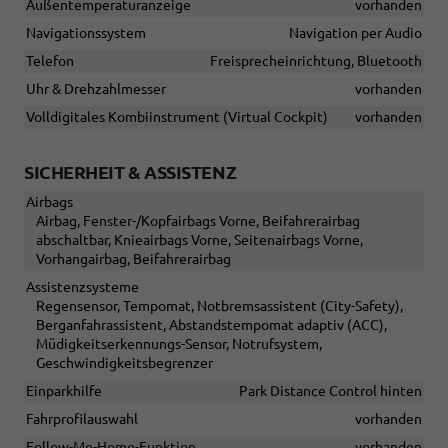
Außentemperaturanzeige
vorhanden
Navigationssystem
Navigation per Audio
Telefon
Freisprecheinrichtung, Bluetooth
Uhr & Drehzahlmesser
vorhanden
Volldigitales Kombiinstrument (Virtual Cockpit)
vorhanden
SICHERHEIT & ASSISTENZ
Airbags
Airbag, Fenster-/Kopfairbags Vorne, Beifahrerairbag
abschaltbar, Knieairbags Vorne, Seitenairbags Vorne,
Vorhangairbag, Beifahrerairbag
Assistenzsysteme
Regensensor, Tempomat, Notbremsassistent (City-Safety),
Berganfahrassistent, Abstandstempomat adaptiv (ACC),
Müdigkeitserkennungs-Sensor, Notrufsystem,
Geschwindigkeitsbegrenzer
Einparkhilfe
Park Distance Control hinten
Fahrprofilauswahl
vorhanden
Follow-Me-Home-Funktion
vorhanden