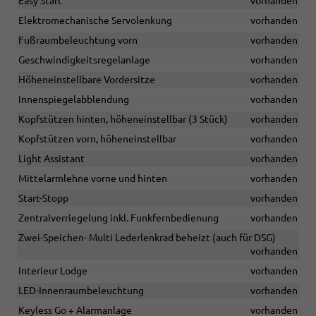
Easy Start
vorhanden
Elektromechanische Servolenkung
vorhanden
Fußraumbeleuchtung vorn
vorhanden
Geschwindigkeitsregelanlage
vorhanden
Höheneinstellbare Vordersitze
vorhanden
Innenspiegelabblendung
vorhanden
Kopfstützen hinten, höheneinstellbar (3 Stück)
vorhanden
Kopfstützen vorn, höheneinstellbar
vorhanden
Light Assistant
vorhanden
Mittelarmlehne vorne und hinten
vorhanden
Start-Stopp
vorhanden
Zentralverriegelung inkl. Funkfernbedienung
vorhanden
Zwei-Speichen- Multi Lederlenkrad beheizt (auch für DSG)
vorhanden
Interieur Lodge
vorhanden
LED-Innenraumbeleuchtung
vorhanden
Keyless Go + Alarmanlage
vorhanden