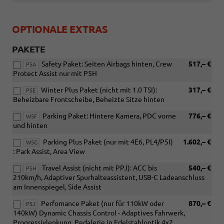
OPTIONALE EXTRAS
PAKETE
Safety Paket: Seiten Airbags hinten, Crew
517,– €
P5A
Protect Assist nur mit P5H
Winter Plus Paket (nicht mit 1.0 TSI):
317,– €
P5E
Beheizbare Frontscheibe, Beheizte Sitze hinten
Parking Paket: Hintere Kamera, PDC vorne
776,– €
W5F
und hinten
Parking Plus Paket (nur mit 4E6, PL4/P5I)
1.602,– €
W5G
: Park Assist, Area View
Travel Assist (nicht mit PPJ): ACC bis
540,– €
P5H
210km/h, Adaptiver Spurhalteassistent, USB-C Ladeanschluss
am Innenspiegel, Side Assist
Perfomance Paket (nur für 110kW oder
870,– €
P5J
140kW) Dynamic Chassis Control - Adaptives Fahrwerk,
Progressivlenkung, Pedalerie in Edelstahloptik 4x2