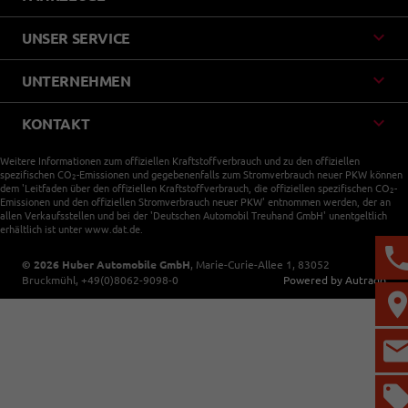
UNSER SERVICE
UNTERNEHMEN
KONTAKT
Weitere Informationen zum offiziellen Kraftstoffverbrauch und zu den offiziellen
spezifischen CO
-Emissionen und gegebenenfalls zum Stromverbrauch neuer PKW können
2
dem 'Leitfaden über den offiziellen Kraftstoffverbrauch, die offiziellen spezifischen CO
-
2
Emissionen und den offiziellen Stromverbrauch neuer PKW' entnommen werden, der an
allen Verkaufsstellen und bei der 'Deutschen Automobil Treuhand GmbH' unentgeltlich
erhältlich ist unter www.dat.de.
© 2026
Huber Automobile GmbH
,
Marie-Curie-Allee 1
,
83052
Bruckmühl,
+49(0)8062-9098-0
Powered by Autrado