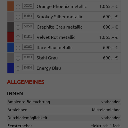
2X2X
Orange Phoenix metallic
1.065,– €
B3B3
Smokey Silber metallic
690,– €
5X5X
Graphite Grau metallic
690,– €
K1K1
Velvet Rot metallic
1.065,– €
8X8X
Race Blau metallic
690,– €
M3M3
Stahl Grau
690,– €
K4K4
Energy Blau
ALLGEMEINES
INNEN
Ambiente-Beleuchtung
vorhanden
Armlehnen
Mittelarmlehne
Durchlademöglichkeit
vorhanden
Fensterheber
elektrisch 4-fach