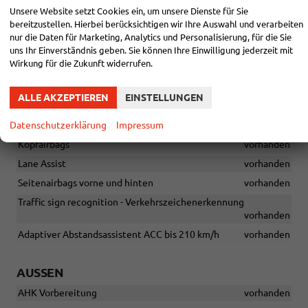
ESC, ABS, MSR, ASR, EDS, HBA, DSR, RBS, MKB, TMP, HHC, XDS+
Unsere Website setzt Cookies ein, um unsere Dienste für Sie
vorhanden
bereitzustellen. Hierbei berücksichtigen wir Ihre Auswahl und verarbeiten
Fahrer- und abschaltbarer Beifahrerairbag
vorhanden
nur die Daten für Marketing, Analytics und Personalisierung, für die Sie
uns Ihr Einverständnis geben. Sie können Ihre Einwilligung jederzeit mit
Fahrer-Knieairbag
vorhanden
Wirkung für die Zukunft widerrufen.
Front Assist + Pedestrian Monitor
vorhanden
Gurtanlegesignalisation für alle Sitze
vorhanden
ALLE AKZEPTIEREN
EINSTELLUNGEN
Isofix-Vorbereitung auf den äußeren Rücksitzen, inklusive Top-
Datenschutzerklärung
Impressum
Tether
vorhanden
Kopfairbags
vorhanden
Lane Assist
vorhanden
Seitenairbags vorne und hinten
vorhanden
Traffic sign recognition - Verkehrszeichenerkennung
vorhanden
Adaptiver Abstandsassistent ACC bis 210 km/h
vorhanden
AUSSEN
AHK Vorbereitung
vorhanden