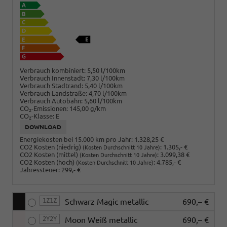
Verbrauch kombiniert:
5,50 l/100km
Verbrauch Innenstadt:
7,30 l/100km
Verbrauch Stadtrand:
5,40 l/100km
Verbrauch Landstraße:
4,70 l/100km
Verbrauch Autobahn:
5,60 l/100km
CO
-Emissionen:
145,00 g/km
2
CO
-Klasse:
E
2
DOWNLOAD
Energiekosten bei 15.000 km pro Jahr:
1.328,25 €
CO2 Kosten (niedrig)
:
1.305,- €
(Kosten Durchschnitt 10 Jahre)
CO2 Kosten (mittel)
:
3.099,38 €
(Kosten Durchschnitt 10 Jahre)
CO2 Kosten (hoch)
:
4.785,- €
(Kosten Durchschnitt 10 Jahre)
Jahressteuer:
299,- €
1Z1Z
Schwarz Magic metallic
690,– €
2Y2Y
Moon Weiß metallic
690,– €