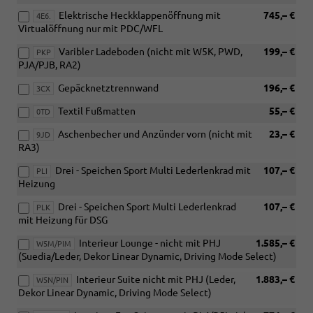
Elektrische Heckklappenöffnung mit
745,– €
4E6.
Virtualöffnung nur mit PDC/WFL
Varibler Ladeboden (nicht mit W5K, PWD,
199,– €
PKP
PJA/PJB, RA2)
Gepäcknetztrennwand
196,– €
3CX
Textil Fußmatten
55,– €
0TD
Aschenbecher und Anzünder vorn (nicht mit
23,– €
9JD
RA3)
Drei - Speichen Sport Multi Lederlenkrad mit
107,– €
PLI
Heizung
Drei - Speichen Sport Multi Lederlenkrad
107,– €
PLK
mit Heizung für DSG
Interieur Lounge - nicht mit PHJ
1.585,– €
W5M/PIM
(Suedia/Leder, Dekor Linear Dynamic, Driving Mode Select)
Interieur Suite nicht mit PHJ (Leder,
1.883,– €
W5N/PIN
Dekor Linear Dynamic, Driving Mode Select)