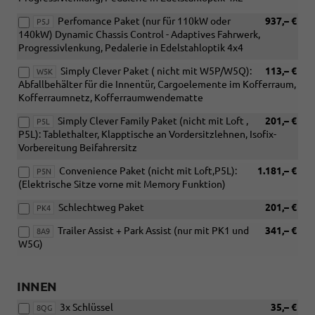
Perfomance Paket (nur für 110kW oder
937,– €
P5J
140kW) Dynamic Chassis Control - Adaptives Fahrwerk,
Progressivlenkung, Pedalerie in Edelstahloptik 4x4
Simply Clever Paket ( nicht mit W5P/W5Q):
113,– €
W5K
Abfallbehälter für die Innentür, Cargoelemente im Kofferraum,
Kofferraumnetz, Kofferraumwendematte
Simply Clever Family Paket (nicht mit Loft ,
201,– €
P5L
P5L): Tablethalter, Klapptische an Vordersitzlehnen, Isofix-
Vorbereitung Beifahrersitz
Convenience Paket (nicht mit Loft,P5L):
1.181,– €
P5N
(Elektrische Sitze vorne mit Memory Funktion)
Schlechtweg Paket
201,– €
PK4
Trailer Assist + Park Assist (nur mit PK1 und
341,– €
8A9
W5G)
INNEN
3x Schlüssel
35,– €
8QG