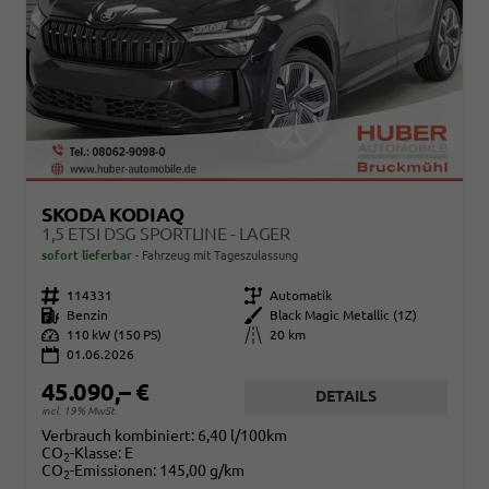
SKODA KODIAQ
1,5 ETSI DSG SPORTLINE - LAGER
sofort lieferbar
Fahrzeug mit Tageszulassung
Fahrzeugnr.
114331
Getriebe
Automatik
Kraftstoff
Benzin
Außenfarbe
Black Magic Metallic (1Z)
Leistung
110 kW (150 PS)
Kilometerstand
20 km
01.06.2026
45.090,– €
DETAILS
incl. 19% MwSt.
Verbrauch kombiniert:
6,40 l/100km
CO
-Klasse:
E
2
CO
-Emissionen:
145,00 g/km
2