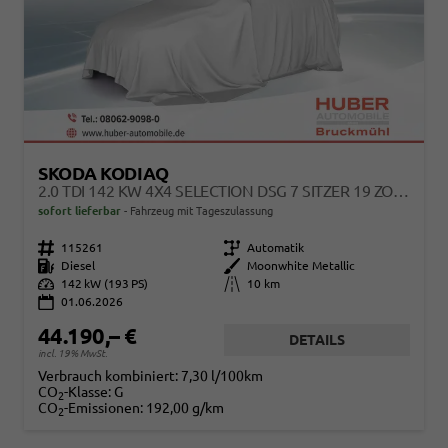
SKODA KODIAQ
2.0 TDI 142 KW 4X4 SELECTION DSG 7 SITZER 19 ZOLL AHK
sofort lieferbar
Fahrzeug mit Tageszulassung
Fahrzeugnr.
115261
Getriebe
Automatik
Kraftstoff
Diesel
Außenfarbe
Moonwhite Metallic
Leistung
142 kW (193 PS)
Kilometerstand
10 km
01.06.2026
44.190,– €
DETAILS
incl. 19% MwSt.
Verbrauch kombiniert:
7,30 l/100km
CO
-Klasse:
G
2
CO
-Emissionen:
192,00 g/km
2