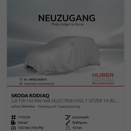
SKODA KODIAQ
2.0 TDI 142 KW 4X4 SELECTION DSG 7 SITZER 19 ZOLL AHK EL. HK
sofort lieferbar
Fahrzeug mit Tageszulassung
Fahrzeugnr.
115259
Getriebe
Automatik
Kraftstoff
Diesel
Außenfarbe
Stahlgrau
Leistung
142 kW (193 PS)
Kilometerstand
10 km