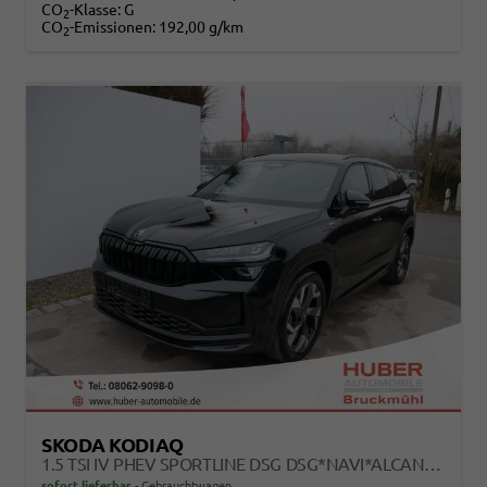
CO
-Klasse:
G
2
CO
-Emissionen:
192,00 g/km
2
SKODA KODIAQ
1.5 TSI IV PHEV SPORTLINE DSG DSG*NAVI*ALCANTARA*TEMPOMAT*RFK*SMARTLINK*KESSY*
sofort lieferbar
Gebrauchtwagen