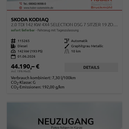
SKODA KODIAQ
2.0 TDI 142 KW 4X4 SELECTION DSG 7 SITZER 19 ZOLL AHK
sofort lieferbar
Fahrzeug mit Tageszulassung
Fahrzeugnr.
115265
Getriebe
Automatik
Kraftstoff
Diesel
Außenfarbe
Graphitgrau Metallic
Leistung
142 kW (193 PS)
Kilometerstand
10 km
01.06.2026
44.190,– €
DETAILS
incl. 19% MwSt.
Verbrauch kombiniert:
7,30 l/100km
CO
-Klasse:
G
2
CO
-Emissionen:
192,00 g/km
2