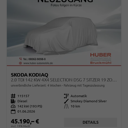
SKODA KODIAQ
2.0 TDI 142 KW 4X4 SELECTION DSG 7 SITZER 19 ZOLL AHK EL. HK
unverbindliche Lieferzeit:
4 Wochen
Fahrzeug mit Tageszulassung
Fahrzeugnr.
115157
Getriebe
Automatik
Kraftstoff
Diesel
Außenfarbe
Smokey Diamond Silver
Leistung
142 kW (193 PS)
Kilometerstand
10 km
01.06.2026
45.190,– €
DETAILS
incl. 19% MwSt.