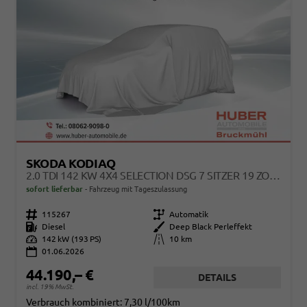
SKODA KODIAQ
2.0 TDI 142 KW 4X4 SELECTION DSG 7 SITZER 19 ZOLL AHK
sofort lieferbar
Fahrzeug mit Tageszulassung
Fahrzeugnr.
115267
Getriebe
Automatik
Kraftstoff
Diesel
Außenfarbe
Deep Black Perleffekt
Leistung
142 kW (193 PS)
Kilometerstand
10 km
01.06.2026
44.190,– €
DETAILS
incl. 19% MwSt.
Verbrauch kombiniert:
7,30 l/100km