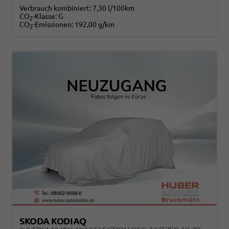
Verbrauch kombiniert:
7,30 l/100km
CO
-Klasse:
G
2
CO
-Emissionen:
192,00 g/km
2
SKODA KODIAQ