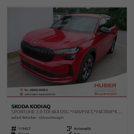
SKODA KODIAQ
SPORTLINE 2.0 TDI 4X4 DSG *NAVI*ACC*MATRIX*KAMERA*AHK*EL.-HECKKLAPPE
sofort lieferbar
Gebrauchtwagen
Fahrzeugnr.
115427
Getriebe
Automatik
Kraftstoff
Diesel
Außenfarbe
Rot