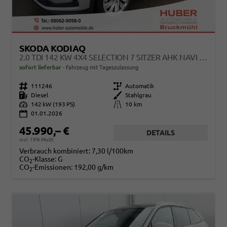
SKODA KODIAQ
2.0 TDI 142 KW 4X4 SELECTION 7 SITZER AHK NAVI KAMERA
sofort lieferbar
Fahrzeug mit Tageszulassung
Fahrzeugnr.
111246
Getriebe
Automatik
Kraftstoff
Diesel
Außenfarbe
Stahlgrau
Leistung
142 kW (193 PS)
Kilometerstand
10 km
01.01.2026
45.990,– €
DETAILS
incl. 19% MwSt.
Verbrauch kombiniert:
7,30 l/100km
CO
-Klasse:
G
2
CO
-Emissionen:
192,00 g/km
2