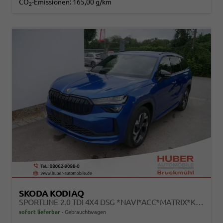
CO
-Emissionen:
165,00 g/km
2
SKODA KODIAQ
SPORTLINE 2.0 TDI 4X4 DSG *NAVI*ACC*MATRIX*KAMERA*AHK*EL.-HECKKLAPPE
sofort lieferbar
Gebrauchtwagen