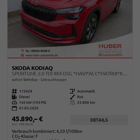
SKODA KODIAQ
SPORTLINE 2.0 TDI 4X4 DSG *NAVI*ACC*MATRIX*KAMERA*AHK*EL.-HECKKLAPPE
sofort lieferbar
Gebrauchtwagen
Fahrzeugnr.
115428
Getriebe
Automatik
Kraftstoff
Diesel
Außenfarbe
Rot
Leistung
142 kW (193 PS)
Kilometerstand
23.800 km
01.05.2026
45.890,– €
DETAILS
incl. 19% MwSt.
Verbrauch kombiniert:
6,50 l/100km
CO
-Klasse:
F
2