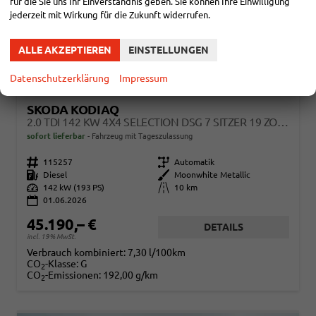
für die Sie uns Ihr Einverständnis geben. Sie können Ihre Einwilligung
jederzeit mit Wirkung für die Zukunft widerrufen.
ALLE AKZEPTIEREN
EINSTELLUNGEN
Datenschutzerklärung
Impressum
SKODA KODIAQ
2.0 TDI 142 KW 4X4 SELECTION DSG 7 SITZER 19 ZOLL AHK EL. HK
sofort lieferbar
Fahrzeug mit Tageszulassung
Fahrzeugnr.
115257
Getriebe
Automatik
Kraftstoff
Diesel
Außenfarbe
Moonwhite Metallic
Leistung
142 kW (193 PS)
Kilometerstand
10 km
01.06.2026
45.190,– €
DETAILS
incl. 19% MwSt.
Verbrauch kombiniert:
7,30 l/100km
CO
-Klasse:
G
2
CO
-Emissionen:
192,00 g/km
2