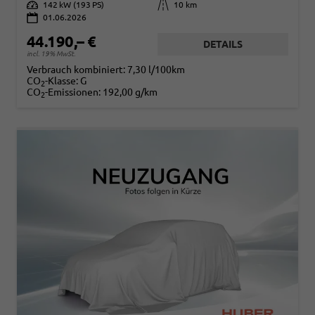
Leistung
142 kW (193 PS)
Kilometerstand
10 km
01.06.2026
44.190,– €
DETAILS
incl. 19% MwSt.
Verbrauch kombiniert:
7,30 l/100km
CO
-Klasse:
G
2
CO
-Emissionen:
192,00 g/km
2