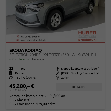
SKODA KODIAQ
SELECTION 204PS 4X4 7SITZE+360°+AHK+GV4+EHECK+WINTER+PARKLENK
sofort lieferbar
Neuwagen
Fahrzeugnr.
114467
Getriebe
Doppelkupplungsgetriebe (DSG)
Kraftstoff
Benzin
Außenfarbe
[B3B3] Smokey Diamond-Silber Metallic
Leistung
150 kW (204 PS)
Kilometerstand
20 km
45.280,– €
DETAILS
incl. 19% MwSt.
Verbrauch kombiniert:
7,90 l/100km
CO
-Klasse:
G
2
CO
-Emissionen:
179,00 g/km
2