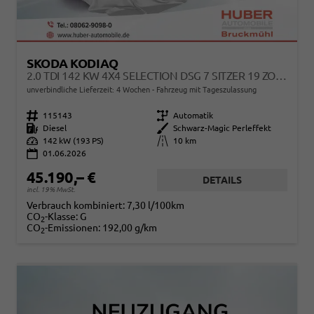
SKODA KODIAQ
2.0 TDI 142 KW 4X4 SELECTION DSG 7 SITZER 19 ZOLL AHK EL. HK
unverbindliche Lieferzeit:
4 Wochen
Fahrzeug mit Tageszulassung
Fahrzeugnr.
115143
Getriebe
Automatik
Kraftstoff
Diesel
Außenfarbe
Schwarz-Magic Perleffekt
Leistung
142 kW (193 PS)
Kilometerstand
10 km
01.06.2026
45.190,– €
DETAILS
incl. 19% MwSt.
Verbrauch kombiniert:
7,30 l/100km
CO
-Klasse:
G
2
CO
-Emissionen:
192,00 g/km
2