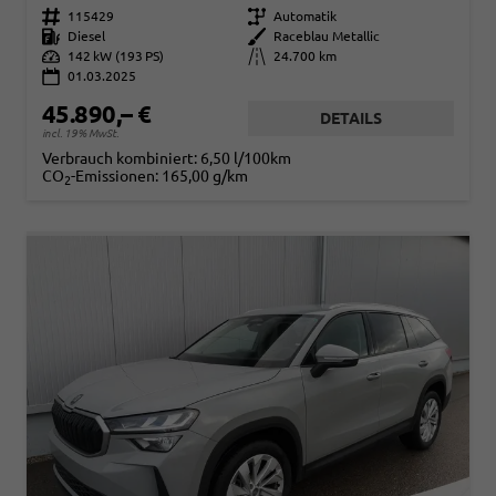
Fahrzeugnr.
115429
Getriebe
Automatik
Kraftstoff
Diesel
Außenfarbe
Raceblau Metallic
Leistung
142 kW (193 PS)
Kilometerstand
24.700 km
01.03.2025
45.890,– €
DETAILS
incl. 19% MwSt.
Verbrauch kombiniert:
6,50 l/100km
CO
-Emissionen:
165,00 g/km
2