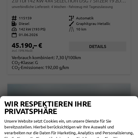
2.0 TDI 142 KW 4X4 SELECTION DSG 7 SITZER 19 ZOLL AHK EL. HK
unverbindliche Lieferzeit:
4 Wochen
Fahrzeug mit Tageszulassung
Fahrzeugnr.
115159
Getriebe
Automatik
Kraftstoff
Diesel
Außenfarbe
Graphitgrau Metallic
Leistung
142 kW (193 PS)
Kilometerstand
10 km
01.06.2026
45.190,– €
DETAILS
incl. 19% MwSt.
Verbrauch kombiniert:
7,30 l/100km
CO
-Klasse:
G
2
CO
-Emissionen:
192,00 g/km
2
WIR RESPEKTIEREN IHRE
PRIVATSPHÄRE
Unsere Website setzt Cookies ein, um unsere Dienste für Sie
bereitzustellen. Hierbei berücksichtigen wir Ihre Auswahl und
verarbeiten nur die Daten für Marketing, Analytics und Personalisierung,