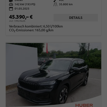
Leistung
142 kW (193 PS)
Kilometerstand
35.800 km
01.05.2025
45.390,– €
DETAILS
incl. 19% MwSt.
Verbrauch kombiniert:
6,50 l/100km
CO
-Emissionen:
165,00 g/km
2