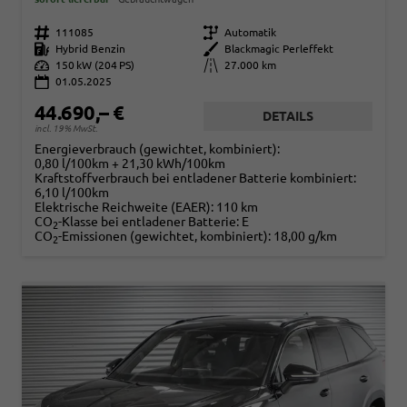
Fahrzeugnr.
111085
Getriebe
Automatik
Kraftstoff
Hybrid Benzin
Außenfarbe
Blackmagic Perleffekt
Leistung
150 kW (204 PS)
Kilometerstand
27.000 km
01.05.2025
44.690,– €
DETAILS
incl. 19% MwSt.
Energieverbrauch (gewichtet, kombiniert):
0,80 l/100km + 21,30 kWh/100km
Kraftstoffverbrauch bei entladener Batterie kombiniert:
6,10 l/100km
Elektrische Reichweite (EAER):
110 km
CO
-Klasse bei entladener Batterie:
E
2
CO
-Emissionen (gewichtet, kombiniert):
18,00 g/km
2