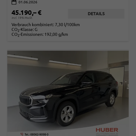
01.06.2026
45.190,– €
DETAILS
incl. 19% MwSt.
Verbrauch kombiniert:
7,30 l/100km
CO
-Klasse:
G
2
CO
-Emissionen:
192,00 g/km
2