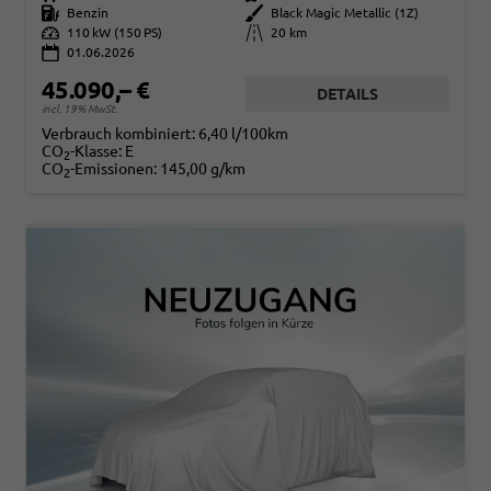
Kraftstoff
Benzin
Außenfarbe
Black Magic Metallic (1Z)
Leistung
110 kW (150 PS)
Kilometerstand
20 km
01.06.2026
45.090,– €
DETAILS
incl. 19% MwSt.
Verbrauch kombiniert:
6,40 l/100km
CO
-Klasse:
E
2
CO
-Emissionen:
145,00 g/km
2