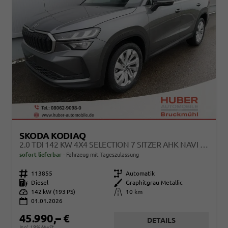
SKODA KODIAQ
2.0 TDI 142 KW 4X4 SELECTION 7 SITZER AHK NAVI KAMERA
sofort lieferbar
Fahrzeug mit Tageszulassung
Fahrzeugnr.
113855
Getriebe
Automatik
Kraftstoff
Diesel
Außenfarbe
Graphitgrau Metallic
Leistung
142 kW (193 PS)
Kilometerstand
10 km
01.01.2026
45.990,– €
DETAILS
incl. 19% MwSt.