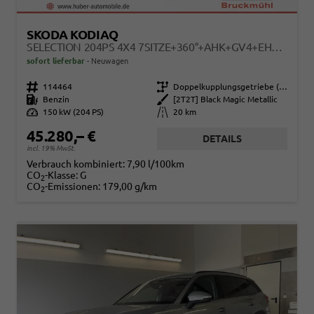
SKODA KODIAQ
SELECTION 204PS 4X4 7SITZE+360°+AHK+GV4+EHECK+WINTER+PARKLENK
sofort lieferbar
Neuwagen
Fahrzeugnr.
114464
Getriebe
Doppelkupplungsgetriebe (DSG)
Kraftstoff
Benzin
Außenfarbe
[2T2T] Black Magic Metallic
Leistung
150 kW (204 PS)
Kilometerstand
20 km
45.280,– €
DETAILS
incl. 19% MwSt.
Verbrauch kombiniert:
7,90 l/100km
CO
-Klasse:
G
2
CO
-Emissionen:
179,00 g/km
2