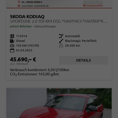
SKODA KODIAQ
SPORTLINE 2.0 TDI 4X4 DSG *NAVI*ACC*MATRIX*KAMERA*AHK*EL.-HECKKLAPPE
sofort lieferbar
Gebrauchtwagen
Fahrzeugnr.
115414
Getriebe
Automatik
Kraftstoff
Diesel
Außenfarbe
Blackmagic Perleffekt
Leistung
142 kW (193 PS)
Kilometerstand
29.300 km
01.03.2025
45.690,– €
DETAILS
incl. 19% MwSt.
Verbrauch kombiniert:
6,50 l/100km
CO
-Emissionen:
165,00 g/km
2