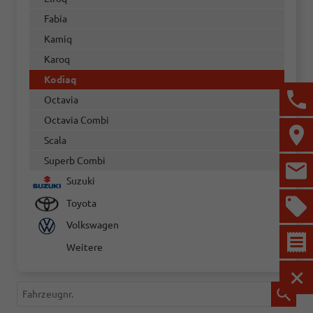
Fabia
Kamiq
Karoq
Kodiaq
Octavia
Octavia Combi
Scala
Superb Combi
Suzuki
Toyota
Volkswagen
Weitere
MEN
Fahrzeugnr.