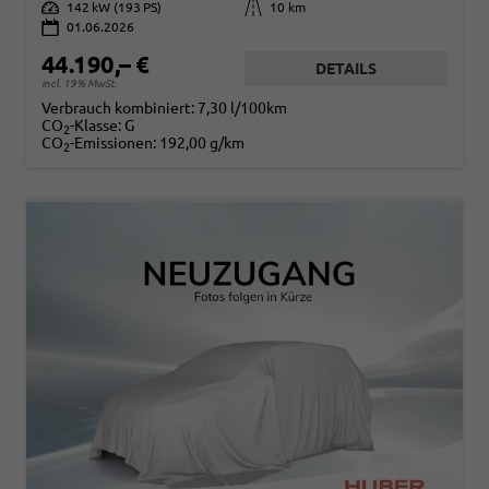
Leistung
142 kW (193 PS)
Kilometerstand
10 km
01.06.2026
44.190,– €
DETAILS
incl. 19% MwSt.
Verbrauch kombiniert:
7,30 l/100km
CO
-Klasse:
G
2
CO
-Emissionen:
192,00 g/km
2