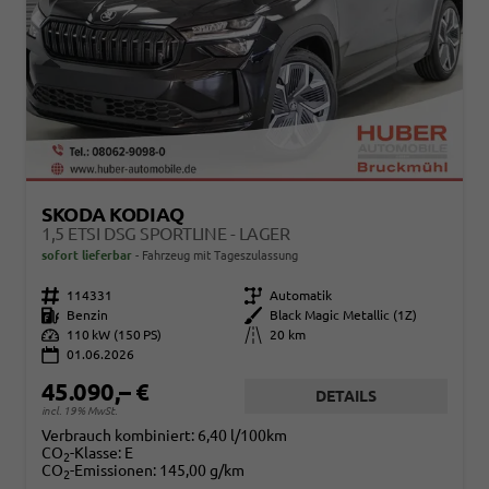
SKODA KODIAQ
1,5 ETSI DSG SPORTLINE - LAGER
sofort lieferbar
Fahrzeug mit Tageszulassung
Fahrzeugnr.
114331
Getriebe
Automatik
Kraftstoff
Benzin
Außenfarbe
Black Magic Metallic (1Z)
Leistung
110 kW (150 PS)
Kilometerstand
20 km
01.06.2026
45.090,– €
DETAILS
incl. 19% MwSt.
Verbrauch kombiniert:
6,40 l/100km
CO
-Klasse:
E
2
CO
-Emissionen:
145,00 g/km
2