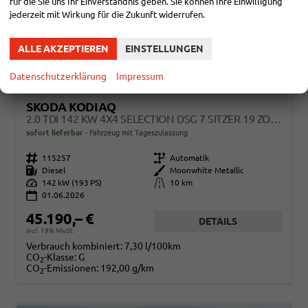
für die Sie uns Ihr Einverständnis geben. Sie können Ihre Einwilligung
jederzeit mit Wirkung für die Zukunft widerrufen.
ALLE AKZEPTIEREN
EINSTELLUNGEN
Datenschutzerklärung
Impressum
SKODA KODIAQ
2.0 TDI 142 KW 4X4 SELECTION DSG 7 SITZER 19 ZOLL AHK EL. HK
sofort lieferbar
Fahrzeug mit Tageszulassung
Fahrzeugnr.
115257
Getriebe
Automatik
Kraftstoff
Diesel
Außenfarbe
Moonwhite Metallic
Leistung
142 kW (193 PS)
Kilometerstand
10 km
01.06.2026
45.190,– €
DETAILS
incl. 19% MwSt.
Verbrauch kombiniert:
7,30 l/100km
CO
-Klasse:
G
2
CO
-Emissionen:
192,00 g/km
2