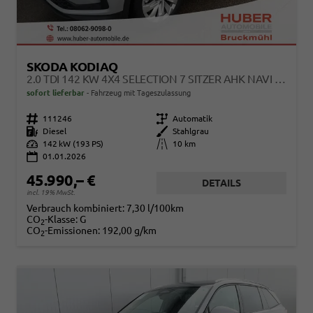
SKODA KODIAQ
2.0 TDI 142 KW 4X4 SELECTION 7 SITZER AHK NAVI KAMERA
sofort lieferbar
Fahrzeug mit Tageszulassung
Fahrzeugnr.
111246
Getriebe
Automatik
Kraftstoff
Diesel
Außenfarbe
Stahlgrau
Leistung
142 kW (193 PS)
Kilometerstand
10 km
01.01.2026
45.990,– €
DETAILS
incl. 19% MwSt.
Verbrauch kombiniert:
7,30 l/100km
CO
-Klasse:
G
2
CO
-Emissionen:
192,00 g/km
2