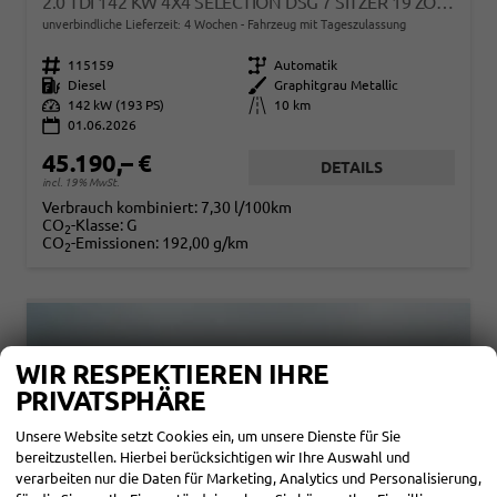
2.0 TDI 142 KW 4X4 SELECTION DSG 7 SITZER 19 ZOLL AHK EL. HK
unverbindliche Lieferzeit:
4 Wochen
Fahrzeug mit Tageszulassung
Fahrzeugnr.
115159
Getriebe
Automatik
Kraftstoff
Diesel
Außenfarbe
Graphitgrau Metallic
Leistung
142 kW (193 PS)
Kilometerstand
10 km
01.06.2026
45.190,– €
DETAILS
incl. 19% MwSt.
Verbrauch kombiniert:
7,30 l/100km
CO
-Klasse:
G
2
CO
-Emissionen:
192,00 g/km
2
WIR RESPEKTIEREN IHRE
PRIVATSPHÄRE
Unsere Website setzt Cookies ein, um unsere Dienste für Sie
bereitzustellen. Hierbei berücksichtigen wir Ihre Auswahl und
verarbeiten nur die Daten für Marketing, Analytics und Personalisierung,