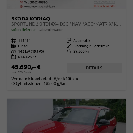
SKODA KODIAQ
SPORTLINE 2.0 TDI 4X4 DSG *NAVI*ACC*MATRIX*KAMERA*AHK*EL.-HECKKLAPPE
sofort lieferbar
Gebrauchtwagen
Fahrzeugnr.
115414
Getriebe
Automatik
Kraftstoff
Diesel
Außenfarbe
Blackmagic Perleffekt
Leistung
142 kW (193 PS)
Kilometerstand
29.300 km
01.03.2025
45.690,– €
DETAILS
incl. 19% MwSt.
Verbrauch kombiniert:
6,50 l/100km
CO
-Emissionen:
165,00 g/km
2