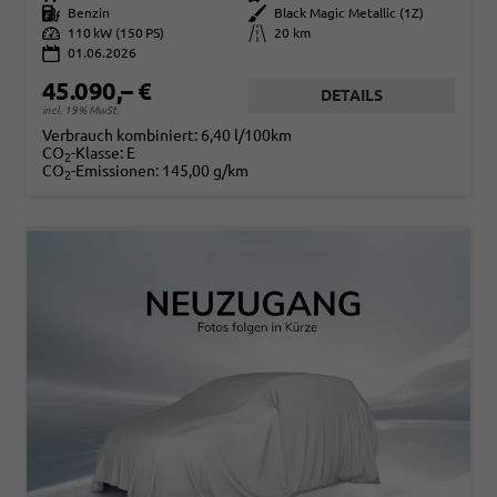
Kraftstoff
Benzin
Außenfarbe
Black Magic Metallic (1Z)
Leistung
110 kW (150 PS)
Kilometerstand
20 km
01.06.2026
45.090,– €
DETAILS
incl. 19% MwSt.
Verbrauch kombiniert:
6,40 l/100km
CO
-Klasse:
E
2
CO
-Emissionen:
145,00 g/km
2