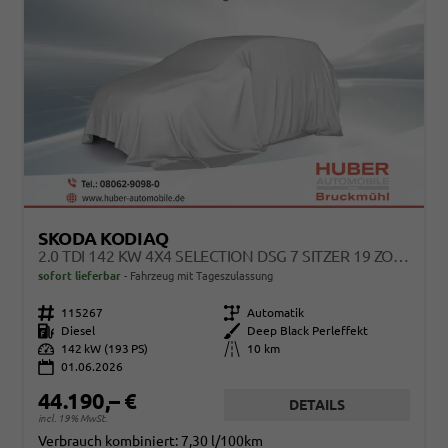
SKODA KODIAQ
2.0 TDI 142 KW 4X4 SELECTION DSG 7 SITZER 19 ZOLL AHK
sofort lieferbar
Fahrzeug mit Tageszulassung
Fahrzeugnr.
115267
Getriebe
Automatik
Kraftstoff
Diesel
Außenfarbe
Deep Black Perleffekt
Leistung
142 kW (193 PS)
Kilometerstand
10 km
01.06.2026
44.190,– €
DETAILS
incl. 19% MwSt.
Verbrauch kombiniert:
7,30 l/100km