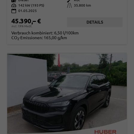
Leistung
142 kW (193 PS)
Kilometerstand
35.800 km
01.05.2025
45.390,– €
DETAILS
incl. 19% MwSt.
Verbrauch kombiniert:
6,50 l/100km
CO
-Emissionen:
165,00 g/km
2