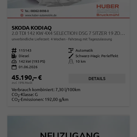
SKODA KODIAQ
2.0 TDI 142 KW 4X4 SELECTION DSG 7 SITZER 19 ZOLL AHK EL. HK
unverbindliche Lieferzeit:
4 Wochen
Fahrzeug mit Tageszulassung
Fahrzeugnr.
115143
Getriebe
Automatik
Kraftstoff
Diesel
Außenfarbe
Schwarz-Magic Perleffekt
Leistung
142 kW (193 PS)
Kilometerstand
10 km
01.06.2026
45.190,– €
DETAILS
incl. 19% MwSt.
Verbrauch kombiniert:
7,30 l/100km
CO
-Klasse:
G
2
CO
-Emissionen:
192,00 g/km
2