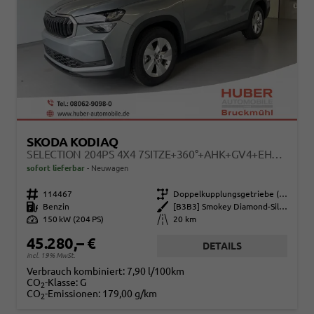
SKODA KODIAQ
SELECTION 204PS 4X4 7SITZE+360°+AHK+GV4+EHECK+WINTER+PARKLENK
sofort lieferbar
Neuwagen
Fahrzeugnr.
114467
Getriebe
Doppelkupplungsgetriebe (DSG)
Kraftstoff
Benzin
Außenfarbe
[B3B3] Smokey Diamond-Silber Metallic
Leistung
150 kW (204 PS)
Kilometerstand
20 km
45.280,– €
DETAILS
incl. 19% MwSt.
Verbrauch kombiniert:
7,90 l/100km
CO
-Klasse:
G
2
CO
-Emissionen:
179,00 g/km
2