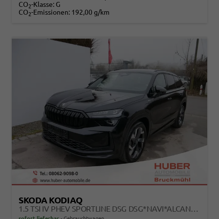
CO
-Klasse:
G
2
CO
-Emissionen:
192,00 g/km
2
SKODA KODIAQ
1.5 TSI IV PHEV SPORTLINE DSG DSG*NAVI*ALCANTARA*TEMPOMAT*RFK*SMARTLINK*KESSY*
sofort lieferbar
Gebrauchtwagen