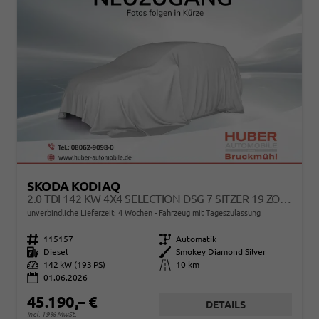
SKODA KODIAQ
2.0 TDI 142 KW 4X4 SELECTION DSG 7 SITZER 19 ZOLL AHK EL. HK
unverbindliche Lieferzeit:
4 Wochen
Fahrzeug mit Tageszulassung
Fahrzeugnr.
115157
Getriebe
Automatik
Kraftstoff
Diesel
Außenfarbe
Smokey Diamond Silver
Leistung
142 kW (193 PS)
Kilometerstand
10 km
01.06.2026
45.190,– €
DETAILS
incl. 19% MwSt.