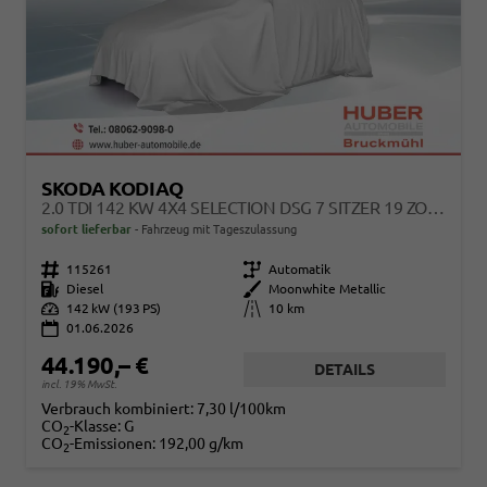
SKODA KODIAQ
2.0 TDI 142 KW 4X4 SELECTION DSG 7 SITZER 19 ZOLL AHK
sofort lieferbar
Fahrzeug mit Tageszulassung
Fahrzeugnr.
115261
Getriebe
Automatik
Kraftstoff
Diesel
Außenfarbe
Moonwhite Metallic
Leistung
142 kW (193 PS)
Kilometerstand
10 km
01.06.2026
44.190,– €
DETAILS
incl. 19% MwSt.
Verbrauch kombiniert:
7,30 l/100km
CO
-Klasse:
G
2
CO
-Emissionen:
192,00 g/km
2