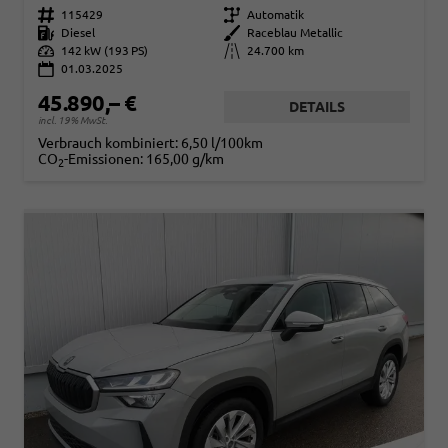
Fahrzeugnr.
115429
Getriebe
Automatik
Kraftstoff
Diesel
Außenfarbe
Raceblau Metallic
Leistung
142 kW (193 PS)
Kilometerstand
24.700 km
01.03.2025
45.890,– €
DETAILS
incl. 19% MwSt.
Verbrauch kombiniert:
6,50 l/100km
CO
-Emissionen:
165,00 g/km
2