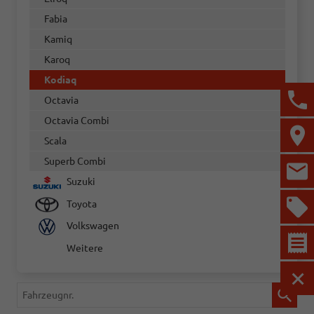
Fabia
Kamiq
Karoq
Kodiaq
Octavia
Octavia Combi
Scala
Superb Combi
Suzuki
Toyota
Volkswagen
Weitere
MEN
Fahrzeugnr.