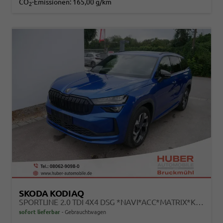
CO
-Emissionen:
165,00 g/km
2
SKODA KODIAQ
SPORTLINE 2.0 TDI 4X4 DSG *NAVI*ACC*MATRIX*KAMERA*AHK*EL.-HECKKLAPPE
sofort lieferbar
Gebrauchtwagen