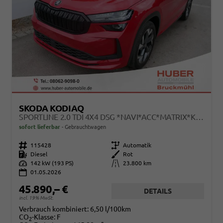
SKODA KODIAQ
SPORTLINE 2.0 TDI 4X4 DSG *NAVI*ACC*MATRIX*KAMERA*AHK*EL.-HECKKLAPPE
sofort lieferbar
Gebrauchtwagen
Fahrzeugnr.
115428
Getriebe
Automatik
Kraftstoff
Diesel
Außenfarbe
Rot
Leistung
142 kW (193 PS)
Kilometerstand
23.800 km
01.05.2026
45.890,– €
DETAILS
incl. 19% MwSt.
Verbrauch kombiniert:
6,50 l/100km
CO
-Klasse:
F
2