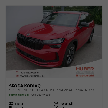
SKODA KODIAQ
SPORTLINE 2.0 TDI 4X4 DSG *NAVI*ACC*MATRIX*KAMERA*AHK*EL.-HECKKLAPPE
sofort lieferbar
Gebrauchtwagen
Fahrzeugnr.
115427
Getriebe
Automatik
Kraftstoff
Diesel
Außenfarbe
Rot