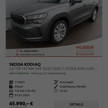
SKODA KODIAQ
2.0 TDI 142 KW 4X4 SELECTION 7 SITZER AHK NAVI KAMERA
sofort lieferbar
Fahrzeug mit Tageszulassung
Fahrzeugnr.
113855
Getriebe
Automatik
Kraftstoff
Diesel
Außenfarbe
Graphitgrau Metallic
Leistung
142 kW (193 PS)
Kilometerstand
10 km
01.01.2026
45.990,– €
DETAILS
incl. 19% MwSt.