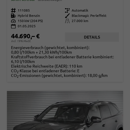
Fahrzeugnr.
111085
Getriebe
Automatik
Kraftstoff
Hybrid Benzin
Außenfarbe
Blackmagic Perleffekt
Leistung
150 kW (204 PS)
Kilometerstand
27.000 km
01.05.2025
44.690,– €
DETAILS
incl. 19% MwSt.
Energieverbrauch (gewichtet, kombiniert):
0,80 l/100km + 21,30 kWh/100km
Kraftstoffverbrauch bei entladener Batterie kombiniert:
6,10 l/100km
Elektrische Reichweite (EAER):
110 km
CO
-Klasse bei entladener Batterie:
E
2
CO
-Emissionen (gewichtet, kombiniert):
18,00 g/km
2