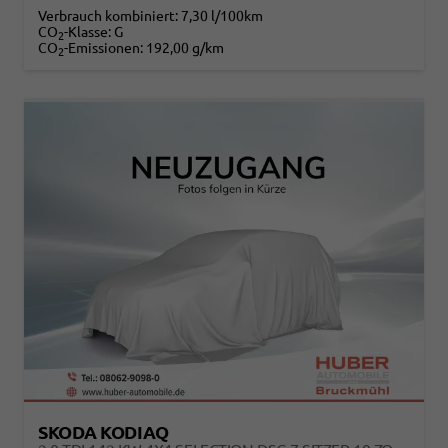
Verbrauch kombiniert:
7,30 l/100km
CO
-Klasse:
G
2
CO
-Emissionen:
192,00 g/km
2
SKODA KODIAQ