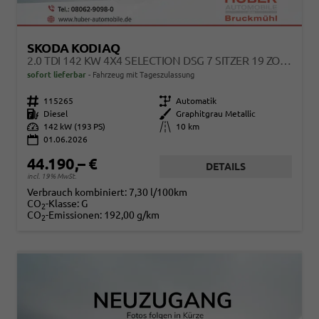
SKODA KODIAQ
2.0 TDI 142 KW 4X4 SELECTION DSG 7 SITZER 19 ZOLL AHK
sofort lieferbar
Fahrzeug mit Tageszulassung
Fahrzeugnr.
115265
Getriebe
Automatik
Kraftstoff
Diesel
Außenfarbe
Graphitgrau Metallic
Leistung
142 kW (193 PS)
Kilometerstand
10 km
01.06.2026
44.190,– €
DETAILS
incl. 19% MwSt.
Verbrauch kombiniert:
7,30 l/100km
CO
-Klasse:
G
2
CO
-Emissionen:
192,00 g/km
2