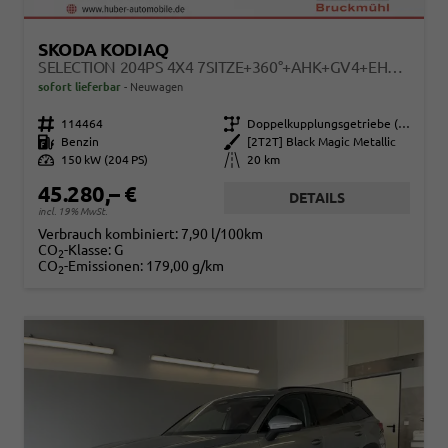
SKODA KODIAQ
SELECTION 204PS 4X4 7SITZE+360°+AHK+GV4+EHECK+WINTER+PARKLENK
sofort lieferbar
Neuwagen
Fahrzeugnr.
114464
Getriebe
Doppelkupplungsgetriebe (DSG)
Kraftstoff
Benzin
Außenfarbe
[2T2T] Black Magic Metallic
Leistung
150 kW (204 PS)
Kilometerstand
20 km
45.280,– €
DETAILS
incl. 19% MwSt.
Verbrauch kombiniert:
7,90 l/100km
CO
-Klasse:
G
2
CO
-Emissionen:
179,00 g/km
2