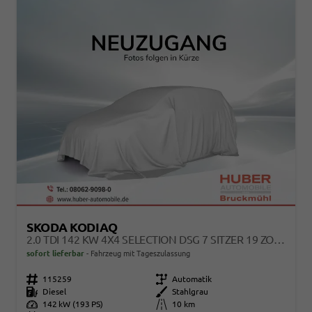
SKODA KODIAQ
2.0 TDI 142 KW 4X4 SELECTION DSG 7 SITZER 19 ZOLL AHK EL. HK
sofort lieferbar
Fahrzeug mit Tageszulassung
Fahrzeugnr.
115259
Getriebe
Automatik
Kraftstoff
Diesel
Außenfarbe
Stahlgrau
Leistung
142 kW (193 PS)
Kilometerstand
10 km