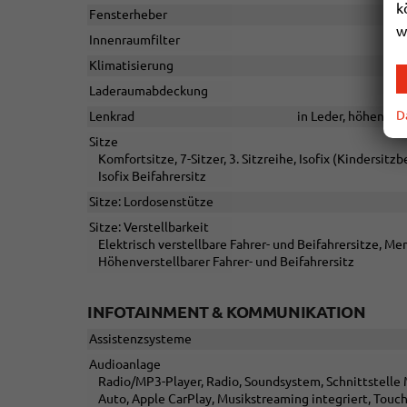
k
Fensterheber
w
Innenraumfilter
Klimatisierung
Laderaumabdeckung
D
Lenkrad
in Leder, höhenvers
Sitze
Komfortsitze, 7-Sitzer, 3. Sitzreihe, Isofix (Kindersit
Isofix Beifahrersitz
Sitze: Lordosenstütze
Sitze: Verstellbarkeit
Elektrisch verstellbare Fahrer- und Beifahrersitze, Mem
Höhenverstellbarer Fahrer- und Beifahrersitz
INFOTAINMENT & KOMMUNIKATION
Assistenzsysteme
Audioanlage
Radio/MP3-Player, Radio, Soundsystem, Schnittstelle M
Auto, Apple CarPlay, Musikstreaming integriert, Touc