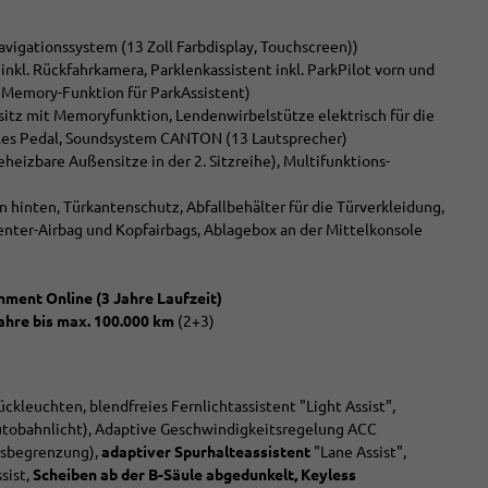
avigationssystem (13 Zoll Farbdisplay, Touchscreen))
nkl. Rückfahrkamera, Parklenkassistent inkl. ParkPilot vorn und
, Memory-Funktion für ParkAssistent)
rsitz mit Memoryfunktion, Lendenwirbelstütze elektrisch für die
elles Pedal, Soundsystem CANTON (13 Lautsprecher)
heizbare Außensitze in der 2. Sitzreihe), Multifunktions-
 hinten, Türkantenschutz, Abfallbehälter für die Türverkleidung,
Center-Airbag und Kopfairbags, Ablagebox an der Mittelkonsole
nment Online (3 Jahre Laufzeit)
Jahre bis max. 100.000 km
(2+3)
ckleuchten, blendfreies Fernlichtassistent "Light Assist",
Autobahnlicht), Adaptive Geschwindigkeitsregelung ACC
tsbegrenzung),
adaptiver Spurhalteassistent
"Lane Assist",
sist,
Scheiben ab der B-Säule abgedunkelt, Keyless