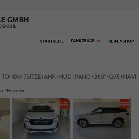
LE GMBH
UCKMÜHL
FAHRZEUGE
STARTSEITE
REIFENSHOP
S TDI 4X4 7SITZE+AHK+HUD+PANO+360°+GV5+NAV
opa,
Neuwagen