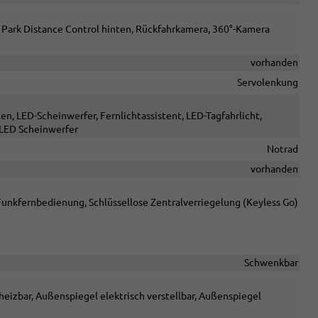
, Park Distance Control hinten, Rückfahrkamera, 360°-Kamera
vorhanden
Servolenkung
en, LED-Scheinwerfer, Fernlichtassistent, LED-Tagfahrlicht,
l-LED Scheinwerfer
Notrad
vorhanden
Funkfernbedienung, Schlüssellose Zentralverriegelung (Keyless Go)
Schwenkbar
eizbar, Außenspiegel elektrisch verstellbar, Außenspiegel