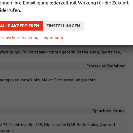
önnen Ihre Einwilligung jederzeit mit Wirkung für die Zukunft
elektrisch 4-fach
iderrufen.
vorhanden
Klimaautomatik, 3-Zonen-Klimaautomatik
ALLE AKZEPTIEREN
EINSTELLUNGEN
vorhanden
atenschutzerklärung
Impressum
tellbar, mit Multifunktionen, in Sportausführung, mit Schaltwippen
zbefestigung), Rücksitzbank hinten geteilt, Sitzheizung, Sportsitze,
Fahrer und Beifahrer
orypaket vorne links, elektr. Sitzverstellung rechts,
Sprachsteuerung
P3, Schnittstelle USB, Digitalradio DAB, Farbdisplay, Android
hscreen