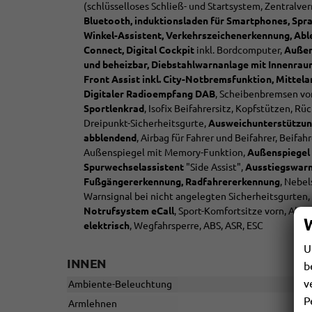
(schlüsselloses Schließ- und Startsystem, Zentralv
Bluetooth, induktionsladen für Smartphones, Spr
Winkel-Assistent, Verkehrszeichenerkennung, Ab
Connect, Digital Cockpit
inkl. Bordcomputer,
Außens
und beheizbar, Diebstahlwarnanlage mit Innenr
Front Assist inkl. City-Notbremsfunktion, Mittel
Digitaler Radioempfang DAB
, Scheibenbremsen vo
Sportlenkrad
, Isofix Beifahrersitz, Kopfstützen, R
Dreipunkt-Sicherheitsgurte,
Ausweichunterstützung
abblendend
, Airbag für Fahrer und Beifahrer, Beif
Außenspiegel mit Memory-Funktion,
Außenspiegel
Spurwechselassistent
"Side Assist",
Ausstiegswarne
Fußgängererkennung, Radfahrererkennung
, Nebe
Warnsignal bei nicht angelegten Sicherheitsgurten,
Notrufsystem eCall
, Sport-Komfortsitze vorn, Abl
elektrisch
, Wegfahrsperre, ABS, ASR, ESC
U
INNEN
b
v
Ambiente-Beleuchtung
P
Armlehnen