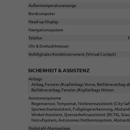
Außentemperaturanzeige
Bordcomputer
Head-up-Display
Navigationssystem
Telefon
F
Uhr & Drehzahlmesser
Volldigitales Kombiinstrument (Virtual Cockpit)
SICHERHEIT & ASSISTENZ
Airbags
Airbag, Fenster-/Kopfairbags Vorne, Beifahrerairbag ab
Beifahrerairbag, Fenster-/Kopfairbags Hinten
Assistenzsysteme
Regensensor, Tempomat, Notbremsassistent (City-Safet
Spurwechselassistent, Fußgängererkennung, Abstand
Winkel-Assistent, Querverkehrsassistent (RCTA), Stau
Notrufsystem, Autonomes Notbremssystem, Abstandsw
Diebstahl-Alarmanlage