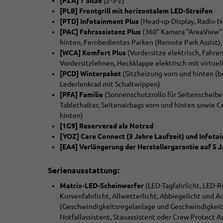
[PZA] 7 Sitze
(2-3-2)
[PLB] Frontgrill mit horizontalem LED-Streifen
[PTD] Infotainment Plus
(Head-up-Display, Radio-N
[PAC] Fahrassistenz Plus
(360° Kamera "AreaView" i
hinten, Fernbedientes Parken (Remote Park Assist)
[WCA] Komfort Plus
(Vordersitze elektrisch, Fahre
Vordersitzlehnen, Heckklappe elektrisch mit virtu
[PCD] Winterpaket
(Sitzheizung vorn und hinten (be
Lederlenkrad mit Schaltwippen)
[PFA] Familie
(Sonnenschutzrollo für Seitenscheiben
Tablethalter, Seitenairbags vorn und hinten sowie 
hinten)
[1G9] Reserverad als Notrad
[YOZ] Care Connect (3 Jahre Laufzeit) und Infotai
[EA4] Verlängerung der Herstellergarantie auf 5 
Serienausstattung:
Matrix-LED-Scheinwerfer
(LED-Tagfahrlicht, LED-Rü
Kurvenfahrlicht, Allwetterlicht, Abbiegelicht und 
(Geschwindigkeitsregelanlage und Geschwindigkei
Notfallassistent, Stauassistent oder Crew Protect As