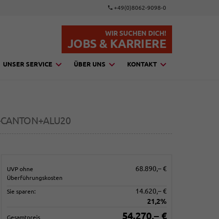
+49(0)8062-9098-0
WIR SUCHEN DICH!
JOBS & KARRIERE
UNSER SERVICE
ÜBER UNS
KONTAKT
I+CANTON+ALU20
68.890,– €
UVP ohne
Überführungskosten
14.620,– €
Sie sparen:
21,2%
54.270,– €
Gesamtpreis