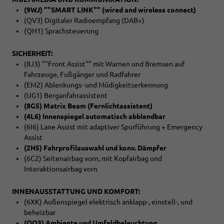
(9WJ) ""SMART LINK"" (wired and wireless connect)
(QV3) Digitaler Radioempfang (DAB+)
(QH1) Sprachsteuerung
SICHERHEIT:
(8J3) ""Front Assist"" mit Warnen und Bremsen auf
Fahrzeuge, Fußgänger und Radfahrer
(EM2) Ablenkungs- und Müdigkeitserkennung
(UG1) Berganfahrassistent
(8G5) Matrix Beam (Fernlichtassistent)
(4L6) Innenspiegel automatisch abblendbar
(6I6) Lane Assist mit adaptiver Spurführung + Emergency
Assist
(2H5) Fahrprofilauswahl und konv. Dämpfer
(6C2) Seitenairbag vorn, mit Kopfairbag und
Interaktionsairbag vorn
INNENAUSSTATTUNG UND KOMFORT:
(6XK) Außenspiegel elektrisch anklapp-, einstell-, und
beheizbar
(QQ3) Ambiente und Umfeldbeleuchtung