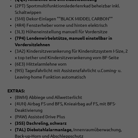
(2PT) Sportmultifunktionslederlenrkad beheizbar inkl.
Schaltwippen
(5MI) Dekor-Einlagen ""BLACK MIDDEL CARBON""
(4R4) Fensterheber vorne und hinten elektrisch
(3L3) Höheneinstellung manuell für Vordersitze
(7P4) Lendenwirbelstütze, manuell einstellbar in
Vordersitzlehnen
(3A2) Kindersitzverankerung für Kindersitzsystem I-Size, 2
x top tether und Kindersitzverankerung vorn BF-Seite
(6E3) Mittelarmlehne vorn
(9I5) Tagesfahrlicht mit Assistenzfahrlicht u.Coming- u.
Leaving-home Funktion automatisch
EXTRAS:
(8WM) Abbiege und Allwetterlicht
(4UN) Airbag FS und BFS, Knieairbag auf FS, mit BFS-
Deaktivierung
(PAW) Assisted Drive Plus
(3S5) Dachreling, schwarz
(7AL) Diebstahlalarmanlage,
Innenraumüberwachung,
Back-up-Horn und Abschleppschutz