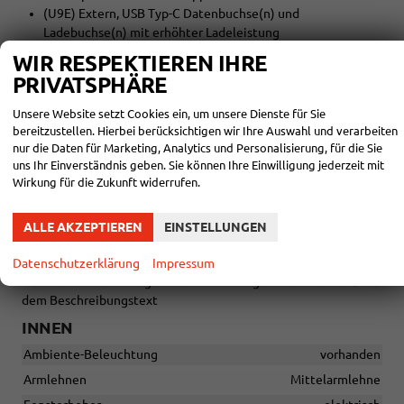
(U9E) Extern, USB Typ-C Datenbuchse(n) und
Ladebuchse(n) mit erhöhter Ladeleistung
(9ZQ) Komforttelefonie: Wireless Charging (fast charge)
WIR RESPEKTIEREN IHRE
(CF4) Leichtmetallräder ""COMET"" in schwarz, 7,5J x 18
PRIVATSPHÄRE
(8VQ) Rückleuchten in LED-Technik
(3D7) Mittelkonsole
Unsere Website setzt Cookies ein, um unsere Dienste für Sie
(7UY) Navigationssystem 13 Zoll
bereitzustellen. Hierbei berücksichtigen wir Ihre Auswahl und verarbeiten
(1N7) Dynamiklenkung
nur die Daten für Marketing, Analytics und Personalisierung, für die Sie
(84Q) Reifen 225/45 R18 91Y
uns Ihr Einverständnis geben. Sie können Ihre Einwilligung jederzeit mit
Wirkung für die Zukunft widerrufen.
(PJC) Stahlnotrad - platzsparend, Wagenheber,
Radschraubenschl}ssel
ALLE AKZEPTIEREN
EINSTELLUNGEN
ausl. Ez. / 0 Km
Alle Fotos können Beispielbilder sein und aufpreispflichtige
Datenschutzerklärung
Impressum
Extras enthalten. Die genaue Ausstattung entnehmen Sie bitte
dem Beschreibungstext
INNEN
Ambiente-Beleuchtung
vorhanden
Armlehnen
Mittelarmlehne