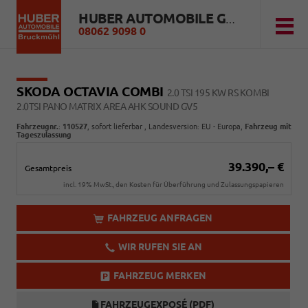
HUBER AUTOMOBILE GMBH
08062 9098 0
SKODA OCTAVIA COMBI
2.0 TSI 195 KW RS KOMBI
2.0TSI PANO MATRIX AREA AHK SOUND GV5
Fahrzeugnr.
:
110527
,
sofort lieferbar
, Landesversion: EU - Europa,
Fahrzeug mit
Tageszulassung
39.390,– €
Gesamtpreis
incl. 19% MwSt., den Kosten für Überführung und Zulassungspapieren
FAHRZEUG ANFRAGEN
WIR RUFEN SIE AN
FAHRZEUG MERKEN
FAHRZEUGEXPOSÉ (PDF)