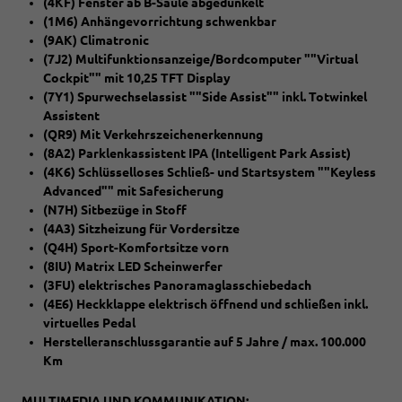
(4KF) Fenster ab B-Säule abgedunkelt
(1M6) Anhängevorrichtung schwenkbar
(9AK) Climatronic
(7J2) Multifunktionsanzeige/Bordcomputer ""Virtual
Cockpit"" mit 10,25 TFT Display
(7Y1) Spurwechselassist ""Side Assist"" inkl. Totwinkel
Assistent
(QR9) Mit Verkehrszeichenerkennung
(8A2) Parklenkassistent IPA (Intelligent Park Assist)
(4K6) Schlüsselloses Schließ- und Startsystem ""Keyless
Advanced"" mit Safesicherung
(N7H) Sitbezüge in Stoff
(4A3) Sitzheizung für Vordersitze
(Q4H) Sport-Komfortsitze vorn
(8IU) Matrix LED Scheinwerfer
(3FU) elektrisches Panoramaglasschiebedach
(4E6) Heckklappe elektrisch öffnend und schließen inkl.
virtuelles Pedal
Herstelleranschlussgarantie auf 5 Jahre / max. 100.000
Km
MULTIMEDIA UND KOMMUNIKATION: