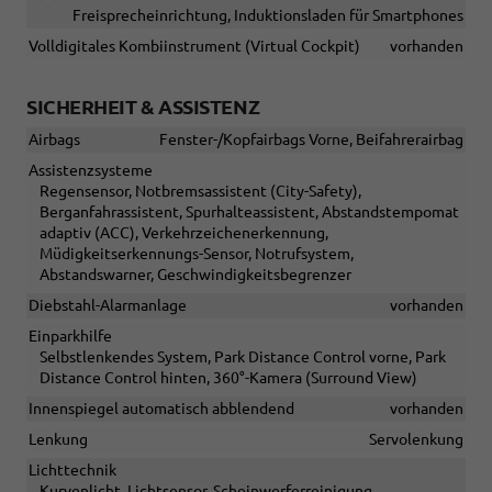
Freisprecheinrichtung, Induktionsladen für Smartphones
Volldigitales Kombiinstrument (Virtual Cockpit)
vorhanden
SICHERHEIT & ASSISTENZ
Airbags
Fenster-/Kopfairbags Vorne, Beifahrerairbag
Assistenzsysteme
Regensensor, Notbremsassistent (City-Safety),
Berganfahrassistent, Spurhalteassistent, Abstandstempomat
adaptiv (ACC), Verkehrzeichenerkennung,
Müdigkeitserkennungs-Sensor, Notrufsystem,
Abstandswarner, Geschwindigkeitsbegrenzer
Diebstahl-Alarmanlage
vorhanden
Einparkhilfe
Selbstlenkendes System, Park Distance Control vorne, Park
Distance Control hinten, 360°-Kamera (Surround View)
Innenspiegel automatisch abblendend
vorhanden
Lenkung
Servolenkung
Lichttechnik
Kurvenlicht, Lichtsensor, Scheinwerferreinigung,