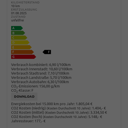
KILOMETERSTAND
10 km
ERSTZULASSUNG
01.08.2025
ZUSTAND
unfallfrei
Verbrauch kombiniert:
6,90 l/100km
Verbrauch Innenstadt:
10,60 l/100km
Verbrauch Stadtrand:
7,10 l/100km
Verbrauch Landstraße:
5,70 l/100km
Verbrauch Autobahn:
6,30 l/100km
CO
-Emissionen:
156,00 g/km
2
CO
-Klasse:
F
2
DOWNLOAD
Energiekosten bei 15.000 km pro Jahr:
1.805,04 €
CO2 Kosten (niedrig)
:
1.404,- €
(Kosten Durchschnitt 10 Jahre)
CO2 Kosten (mittel)
:
3.334,50 €
(Kosten Durchschnitt 10 Jahre)
CO2 Kosten (hoch)
:
5.148,- €
(Kosten Durchschnitt 10 Jahre)
Jahressteuer:
177,- €