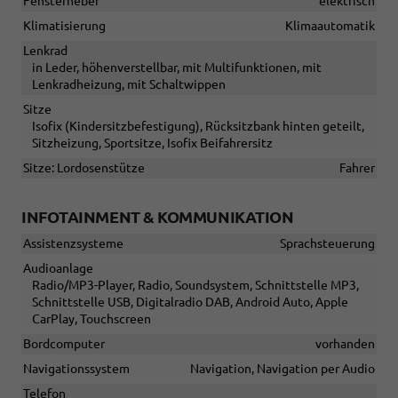
Fensterheber
elektrisch
Klimatisierung
Klimaautomatik
Lenkrad
in Leder, höhenverstellbar, mit Multifunktionen, mit
Lenkradheizung, mit Schaltwippen
Sitze
Isofix (Kindersitzbefestigung), Rücksitzbank hinten geteilt,
Sitzheizung, Sportsitze, Isofix Beifahrersitz
Sitze: Lordosenstütze
Fahrer
INFOTAINMENT & KOMMUNIKATION
Assistenzsysteme
Sprachsteuerung
Audioanlage
Radio/MP3-Player, Radio, Soundsystem, Schnittstelle MP3,
Schnittstelle USB, Digitalradio DAB, Android Auto, Apple
CarPlay, Touchscreen
Bordcomputer
vorhanden
Navigationssystem
Navigation, Navigation per Audio
Telefon