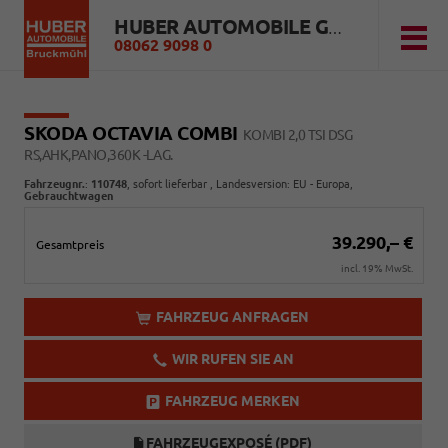
HUBER AUTOMOBILE GMBH
08062 9098 0
SKODA OCTAVIA COMBI
KOMBI 2,0 TSI DSG
RS,AHK,PANO,360K -LAG.
Fahrzeugnr.
:
110748
,
sofort lieferbar
, Landesversion: EU - Europa,
Gebrauchtwagen
39.290,– €
Gesamtpreis
incl. 19% MwSt.
FAHRZEUG ANFRAGEN
WIR RUFEN SIE AN
FAHRZEUG MERKEN
FAHRZEUGEXPOSÉ (PDF)