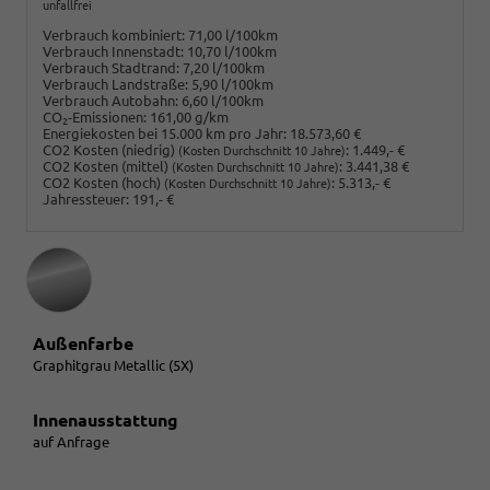
unfallfrei
Verbrauch kombiniert:
71,00 l/100km
Verbrauch Innenstadt:
10,70 l/100km
Verbrauch Stadtrand:
7,20 l/100km
Verbrauch Landstraße:
5,90 l/100km
Verbrauch Autobahn:
6,60 l/100km
CO
-Emissionen:
161,00 g/km
2
Energiekosten bei 15.000 km pro Jahr:
18.573,60 €
CO2 Kosten (niedrig)
:
1.449,- €
(Kosten Durchschnitt 10 Jahre)
CO2 Kosten (mittel)
:
3.441,38 €
(Kosten Durchschnitt 10 Jahre)
CO2 Kosten (hoch)
:
5.313,- €
(Kosten Durchschnitt 10 Jahre)
Jahressteuer:
191,- €
Außenfarbe
Graphitgrau Metallic (5X)
Innenausstattung
auf Anfrage