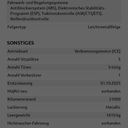
Fahrwerk- und Regelungssysteme
Antiblockiersystem (ABS), Elektronisches Stabilitäts-
Programm (ESP), Traktionskontrolle (ASR/CTS/ETS),
Reifendruckkontrolle
Felgentyp
Leichtmetallfelge
SONSTIGES
Antriebsart
Verbrennungsmotor (ICE)
Anzahl Sitzplätze
5
Anzahl Türen
5-türig
Anzahl Vorbesitzer
1
Erstzulassung
01.10.2025
HU/AU neu
vorhanden
Kilometerstand
21000
Lackierung
Metallic
Leergewicht
1610 kg
Nichtraucher-Fahrzeug
vorhanden