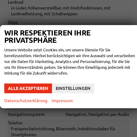
Lenkrad
in Leder, höhenverstellbar, mit Multifunktionen, mit
Lenkradheizung, mit Schaltwippen
Sitze
Isofix (Kindersitzbefestigung), Rücksitzbank hinten geteilt,
WIR RESPEKTIEREN IHRE
Sitzheizung, Sportsitze, Isofix Beifahrersitz
PRIVATSPHÄRE
Sitze: Lordosenstütze
Fahrer
Unsere Website setzt Cookies ein, um unsere Dienste für Sie
Sitze: Verstellbarkeit
Höhenverstellbarer Fahrersitz
bereitzustellen. Hierbei berücksichtigen wir Ihre Auswahl und verarbeiten
nur die Daten für Marketing, Analytics und Personalisierung, für die Sie
INFOTAINMENT & KOMMUNIKATION
uns Ihr Einverständnis geben. Sie können Ihre Einwilligung jederzeit mit
Wirkung für die Zukunft widerrufen.
Assistenzsysteme
Sprachsteuerung
Audioanlage
ALLE AKZEPTIEREN
EINSTELLUNGEN
Schnittstelle USB, Digitalradio DAB, Android Auto, Apple
CarPlay, Touchscreen
Datenschutzerklärung
Impressum
Bordcomputer
vorhanden
Navigationssystem
Navigation, Navigation per Audio
Telefon
Freisprecheinrichtung, Bluetooth, Induktionsladen für
Smartphones