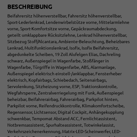
BESCHREIBUNG
Beifahrersitz höhenverstellbar, Fahrersitz höhenverstellbar,
Sport-Lederlenkrad, Lendenwirbelstütze vorne, Mittelarmlehne
vorne, Sport-Komfortsitze vorne, Gepäckraumabdeckung,
geteilt umklappbare Rücksitzlehne, Lenkrad höhenverstellbar,
Sitzbezug Stoff/Alcantara, Ambiente-Beleuchtung, Beheizbares
Lenkrad, Multifunktionslenkrad, Isofix, Isofix Beifahrersitz,
abgedunkelte Scheiben, 19 Zoll Alufelgen Elias, Dachreling
schwarz, Außenspiegel in Wagenfarbe, Stoßfänger in
Wagenfarbe, Türgriffe in Wagenfarbe, ABS, Alarmanlage,
Außenspiegel elektrisch einstell-/anklappbar, Fensterheber
elektrisch, Kopfairbags, Schiebedach, Seitenairbags,
Servolenkung, Sitzheizung vorne, ESP, Traktionskontrolle,
Wegfahrsperre, Zentralverriegelung mit Funk, Außenspiegel
beheizbar, Beifahrerairbag, Fahrerairbag, Parkpilot hinten,
Parkpilot vorne, Reifendruckkontrolle, Klimakomfortscheibe,
Regensensor, Lichtsensor, Digital Cockpit, Anhängekupplung
schwenkbar, Tempomat Abstand ACC, Fernlichtassistent,
Notbremsassistent, Spurhalteassistent, Totwinkelassist,
Verkehrszeichenerkennung, Matrix-LED-Scheinwerfer, LED-