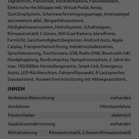
Tagfahrlicht, Pannenset, Rückfahrkamera, Panoramadach,
Elektrische Heckklappe inkl. Virtual Pedal, Kessy,
StartStopSystem, Scheinwerferreinigungsanlage, Innenspiegel
automatisch abbl., Berganfahrassistent,
Müdigkeitswarnsystem, Notrufsystem, Schaltwippen,
Klimaautomatik 2-Zonen, 360-Grad-Kamera, blendfreies
Fernlicht, Geschwindigkeitsbegrenzer, Android Auto, Apple
Carplay, Freisprecheinrichtung, Induktionsladestation,
Sprachsteuerung, Touchscreen, USB, Radio DAB, Bluetooth inkl.
Handykopplung, Bordcomputer, Navigationssystem, 5 Jahre bis
max. 100.000km Herstellergarantie, Smart Link, Emergency
Assist, LED-Rückleuchten, Fahrprofilauswahl, 8 Lautsprecher,
Stauassistent, Ausweichunterstützung mit Abbiegeassistent,
INNEN
Ambiente-Beleuchtung
vorhanden
Armlehnen
Mittelarmlehne
Fensterheber
elektrisch
Gepäckraumabtrennung
vorhanden
Klimatisierung
Klimaautomatik, 2-Zonen-Klimaautomatik