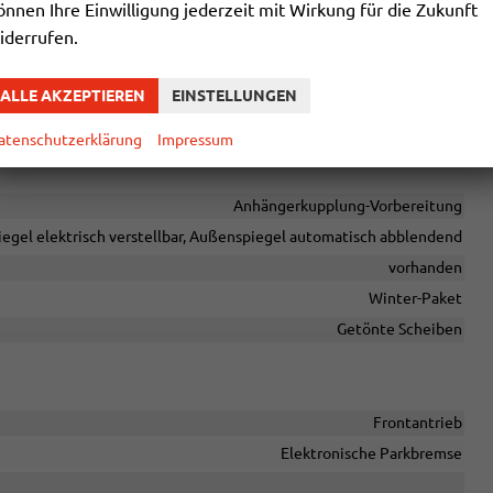
önnen Ihre Einwilligung jederzeit mit Wirkung für die Zukunft
Pannenkit
iderrufen.
vorhanden
vorhanden
ALLE AKZEPTIEREN
EINSTELLUNGEN
Zentralverriegelung mit Funkfernbedienung
atenschutzerklärung
Impressum
Anhängerkupplung-Vorbereitung
egel elektrisch verstellbar, Außenspiegel automatisch abblendend
vorhanden
Winter-Paket
Getönte Scheiben
Frontantrieb
Elektronische Parkbremse