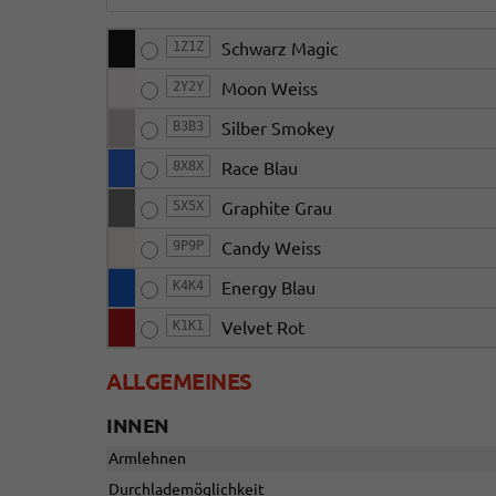
1Z1Z
Schwarz Magic
2Y2Y
Moon Weiss
B3B3
Silber Smokey
8X8X
Race Blau
5X5X
Graphite Grau
9P9P
Candy Weiss
K4K4
Energy Blau
K1K1
Velvet Rot
ALLGEMEINES
INNEN
Armlehnen
Durchlademöglichkeit