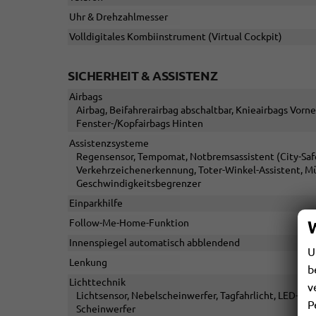
Uhr & Drehzahlmesser
Volldigitales Kombiinstrument (Virtual Cockpit)
SICHERHEIT & ASSISTENZ
Airbags
Airbag, Beifahrerairbag abschaltbar, Knieairbags Vorne
Fenster-/Kopfairbags Hinten
Assistenzsysteme
Regensensor, Tempomat, Notbremsassistent (City-Safet
Verkehrzeichenerkennung, Toter-Winkel-Assistent, M
Geschwindigkeitsbegrenzer
Einparkhilfe
Follow-Me-Home-Funktion
Innenspiegel automatisch abblendend
U
Lenkung
b
Lichttechnik
v
Lichtsensor, Nebelscheinwerfer, Tagfahrlicht, LED-Rüc
P
Scheinwerfer