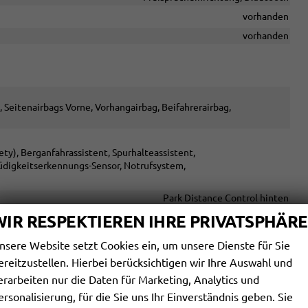
vorhanden
vorhanden
, Seitenairbags Vorne, Vorhangairbag, Beifahrerairbag,
y), Berganfahrassistent, Spurhalteassistent,
üdigkeitserkennungs-Sensor, Notrufsystem,
Park Distance Control hinten
vorhanden
WIR RESPEKTIEREN IHRE PRIVATSPHÄRE
vorhanden
nsere Website setzt Cookies ein, um unsere Dienste für Sie
Servolenkung
ereitzustellen. Hierbei berücksichtigen wir Ihre Auswahl und
erarbeiten nur die Daten für Marketing, Analytics und
kleuchten, LED-Scheinwerfer, LED-Tagfahrlicht, Teil-LED
ersonalisierung, für die Sie uns Ihr Einverständnis geben. Sie