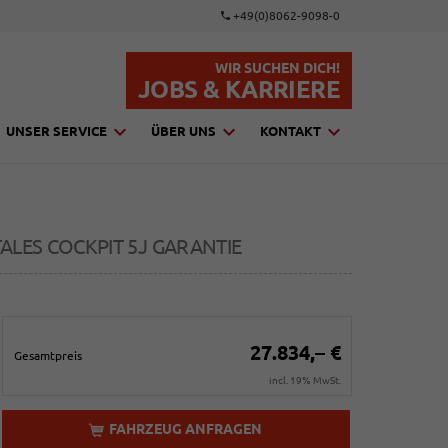
+49(0)8062-9098-0
WIR SUCHEN DICH!
JOBS & KARRIERE
UNSER SERVICE
ÜBER UNS
KONTAKT
TALES COCKPIT 5J GARANTIE
27.834,– €
Gesamtpreis
incl. 19% MwSt.
FAHRZEUG ANFRAGEN