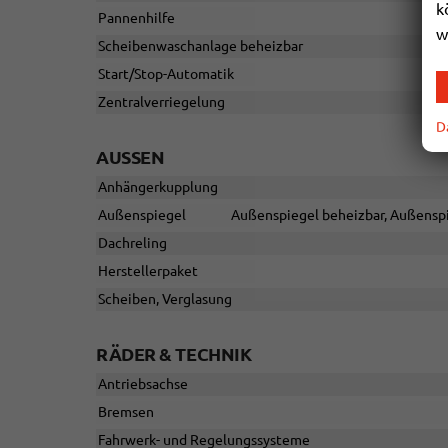
k
Pannenhilfe
w
Scheibenwaschanlage beheizbar
Start/Stop-Automatik
Zentralverriegelung
D
AUSSEN
Anhängerkupplung
Außenspiegel
Außenspiegel beheizbar, Außenspi
Dachreling
Herstellerpaket
Scheiben, Verglasung
RÄDER & TECHNIK
Antriebsachse
Bremsen
Fahrwerk- und Regelungssysteme