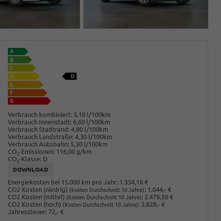
Verbrauch kombiniert:
5,10 l/100km
Verbrauch Innenstadt:
6,60 l/100km
Verbrauch Stadtrand:
4,80 l/100km
Verbrauch Landstraße:
4,30 l/100km
Verbrauch Autobahn:
5,30 l/100km
CO
-Emissionen:
116,00 g/km
2
CO
-Klasse:
D
2
DOWNLOAD
Energiekosten bei 15.000 km pro Jahr:
1.334,16 €
CO2 Kosten (niedrig)
:
1.044,- €
(Kosten Durchschnitt 10 Jahre)
CO2 Kosten (mittel)
:
2.479,50 €
(Kosten Durchschnitt 10 Jahre)
CO2 Kosten (hoch)
:
3.828,- €
(Kosten Durchschnitt 10 Jahre)
Jahressteuer:
72,- €