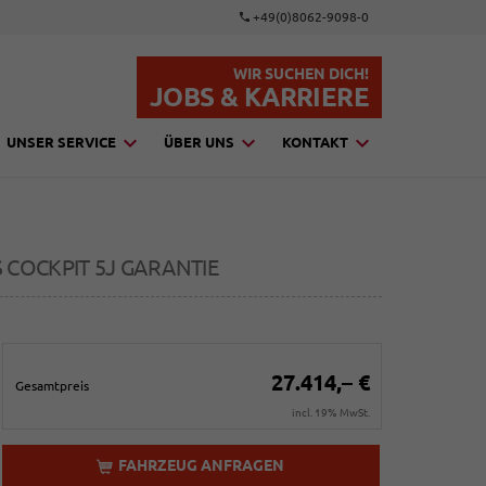
+49(0)8062-9098-0
WIR SUCHEN DICH!
JOBS & KARRIERE
UNSER SERVICE
ÜBER UNS
KONTAKT
S COCKPIT 5J GARANTIE
27.414,– €
Gesamtpreis
incl. 19% MwSt.
FAHRZEUG ANFRAGEN