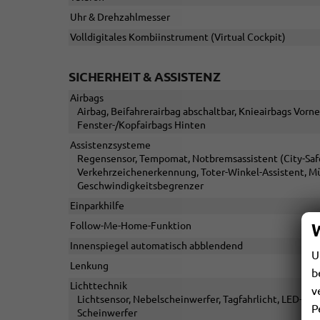
Uhr & Drehzahlmesser
Volldigitales Kombiinstrument (Virtual Cockpit)
SICHERHEIT & ASSISTENZ
Airbags
Airbag, Beifahrerairbag abschaltbar, Knieairbags Vorne
Fenster-/Kopfairbags Hinten
Assistenzsysteme
Regensensor, Tempomat, Notbremsassistent (City-Safet
Verkehrzeichenerkennung, Toter-Winkel-Assistent, M
Geschwindigkeitsbegrenzer
Einparkhilfe
Follow-Me-Home-Funktion
Innenspiegel automatisch abblendend
U
Lenkung
b
Lichttechnik
v
Lichtsensor, Nebelscheinwerfer, Tagfahrlicht, LED-Rüc
P
Scheinwerfer