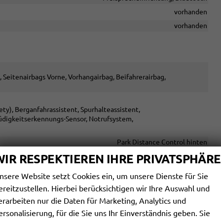
vorhanden
vorhanden
, Seitenairbags Vorne, Vorhangairbag, Beifahrerairbag,
y), Berganfahrassistent, Spurhalteassistent,
üdigkeitserkennungs-Sensor, Notrufsystem,
Park Distance Control hinten
vorhanden
WIR RESPEKTIEREN IHRE PRIVATSPHÄRE
vorhanden
nsere Website setzt Cookies ein, um unsere Dienste für Sie
Servolenkung
ereitzustellen. Hierbei berücksichtigen wir Ihre Auswahl und
erarbeiten nur die Daten für Marketing, Analytics und
kleuchten, LED-Scheinwerfer, LED-Tagfahrlicht, Teil-LED
ersonalisierung, für die Sie uns Ihr Einverständnis geben. Sie