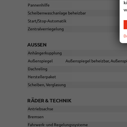
k
Pannenhilfe
w
Scheibenwaschanlage beheizbar
Start/Stop-Automatik
Zentralverriegelung
D
AUSSEN
Anhängerkupplung
Außenspiegel
Außenspiegel beheizbar, Außenspi
Dachreling
Herstellerpaket
Scheiben, Verglasung
RÄDER & TECHNIK
Antriebsachse
Bremsen
Fahrwerk- und Regelungssysteme