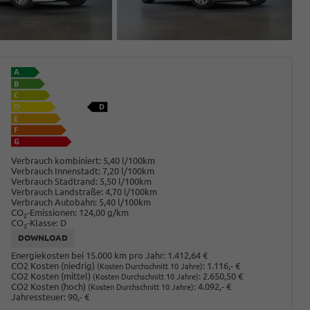
Verbrauch kombiniert:
5,40 l/100km
Verbrauch Innenstadt:
7,20 l/100km
Verbrauch Stadtrand:
5,50 l/100km
Verbrauch Landstraße:
4,70 l/100km
Verbrauch Autobahn:
5,40 l/100km
CO
-Emissionen:
124,00 g/km
2
CO
-Klasse:
D
2
DOWNLOAD
Energiekosten bei 15.000 km pro Jahr:
1.412,64 €
CO2 Kosten (niedrig)
:
1.116,- €
(Kosten Durchschnitt 10 Jahre)
CO2 Kosten (mittel)
:
2.650,50 €
(Kosten Durchschnitt 10 Jahre)
CO2 Kosten (hoch)
:
4.092,- €
(Kosten Durchschnitt 10 Jahre)
Jahressteuer:
90,- €