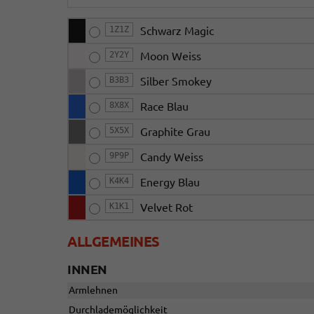
1Z1Z
Schwarz Magic
2Y2Y
Moon Weiss
B3B3
Silber Smokey
8X8X
Race Blau
5X5X
Graphite Grau
9P9P
Candy Weiss
K4K4
Energy Blau
K1K1
Velvet Rot
ALLGEMEINES
INNEN
Armlehnen
Durchlademöglichkeit