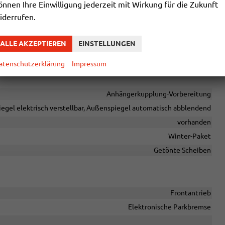
önnen Ihre Einwilligung jederzeit mit Wirkung für die Zukunft
Pannenkit
iderrufen.
vorhanden
vorhanden
ALLE AKZEPTIEREN
EINSTELLUNGEN
Zentralverriegelung mit Funkfernbedienung
atenschutzerklärung
Impressum
Anhängerkupplung-Vorbereitung
egel elektrisch verstellbar, Außenspiegel automatisch abblendend
vorhanden
Winter-Paket
Getönte Scheiben
Frontantrieb
Elektronische Parkbremse