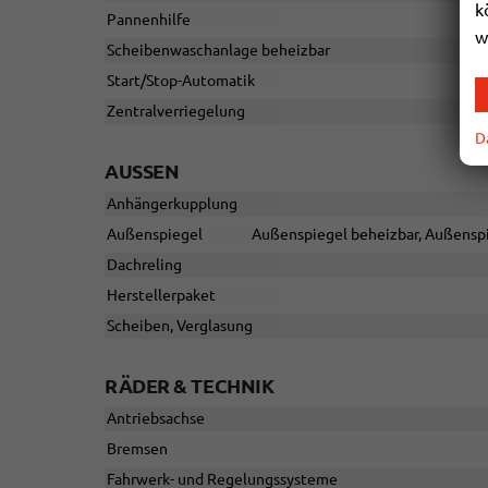
k
Pannenhilfe
w
Scheibenwaschanlage beheizbar
Start/Stop-Automatik
Zentralverriegelung
D
AUSSEN
Anhängerkupplung
Außenspiegel
Außenspiegel beheizbar, Außenspi
Dachreling
Herstellerpaket
Scheiben, Verglasung
RÄDER & TECHNIK
Antriebsachse
Bremsen
Fahrwerk- und Regelungssysteme