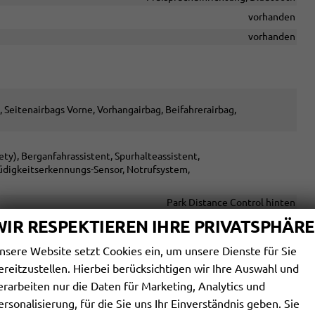
vorhanden
vorhanden
, Seitenairbags Vorne, Vorhangairbag, Beifahrerairbag,
y), Berganfahrassistent, Spurhalteassistent,
üdigkeitserkennungs-Sensor, Notrufsystem,
Park Distance Control hinten
vorhanden
WIR RESPEKTIEREN IHRE PRIVATSPHÄRE
vorhanden
nsere Website setzt Cookies ein, um unsere Dienste für Sie
Servolenkung
ereitzustellen. Hierbei berücksichtigen wir Ihre Auswahl und
erarbeiten nur die Daten für Marketing, Analytics und
kleuchten, LED-Scheinwerfer, LED-Tagfahrlicht, Teil-LED
ersonalisierung, für die Sie uns Ihr Einverständnis geben. Sie