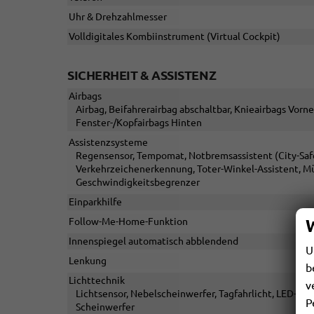
Uhr & Drehzahlmesser
Volldigitales Kombiinstrument (Virtual Cockpit)
SICHERHEIT & ASSISTENZ
Airbags
Airbag, Beifahrerairbag abschaltbar, Knieairbags Vorne
Fenster-/Kopfairbags Hinten
Assistenzsysteme
Regensensor, Tempomat, Notbremsassistent (City-Safet
Verkehrzeichenerkennung, Toter-Winkel-Assistent, M
Geschwindigkeitsbegrenzer
Einparkhilfe
Follow-Me-Home-Funktion
Innenspiegel automatisch abblendend
U
Lenkung
b
Lichttechnik
v
Lichtsensor, Nebelscheinwerfer, Tagfahrlicht, LED-Rüc
P
Scheinwerfer