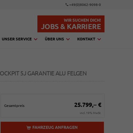
+49(0)8062-9098-0
WIR SUCHEN DICH!
JOBS & KARRIERE
UNSER SERVICE
ÜBER UNS
KONTAKT
COCKPIT 5J GARANTIE ALU FELGEN
25.799,– €
Gesamtpreis
incl. 19% MwSt.
FAHRZEUG ANFRAGEN