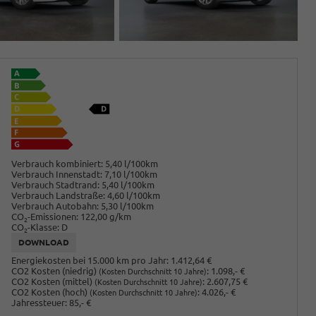
Verbrauch kombiniert:
5,40 l/100km
Verbrauch Innenstadt:
7,10 l/100km
Verbrauch Stadtrand:
5,40 l/100km
Verbrauch Landstraße:
4,60 l/100km
Verbrauch Autobahn:
5,30 l/100km
CO
-Emissionen:
122,00 g/km
2
CO
-Klasse:
D
2
DOWNLOAD
Energiekosten bei 15.000 km pro Jahr:
1.412,64 €
CO2 Kosten (niedrig)
:
1.098,- €
(Kosten Durchschnitt 10 Jahre)
CO2 Kosten (mittel)
:
2.607,75 €
(Kosten Durchschnitt 10 Jahre)
CO2 Kosten (hoch)
:
4.026,- €
(Kosten Durchschnitt 10 Jahre)
Jahressteuer:
85,- €