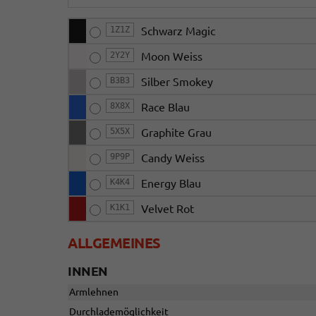
1Z1Z
Schwarz Magic
2Y2Y
Moon Weiss
B3B3
Silber Smokey
8X8X
Race Blau
5X5X
Graphite Grau
9P9P
Candy Weiss
K4K4
Energy Blau
K1K1
Velvet Rot
ALLGEMEINES
INNEN
Armlehnen
Durchlademöglichkeit