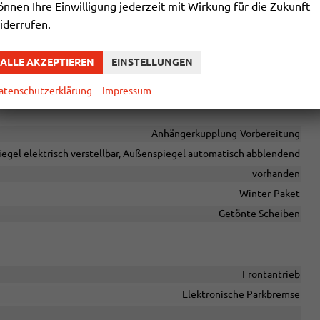
önnen Ihre Einwilligung jederzeit mit Wirkung für die Zukunft
Pannenkit
iderrufen.
vorhanden
vorhanden
ALLE AKZEPTIEREN
EINSTELLUNGEN
Zentralverriegelung mit Funkfernbedienung
atenschutzerklärung
Impressum
Anhängerkupplung-Vorbereitung
egel elektrisch verstellbar, Außenspiegel automatisch abblendend
vorhanden
Winter-Paket
Getönte Scheiben
Frontantrieb
Elektronische Parkbremse