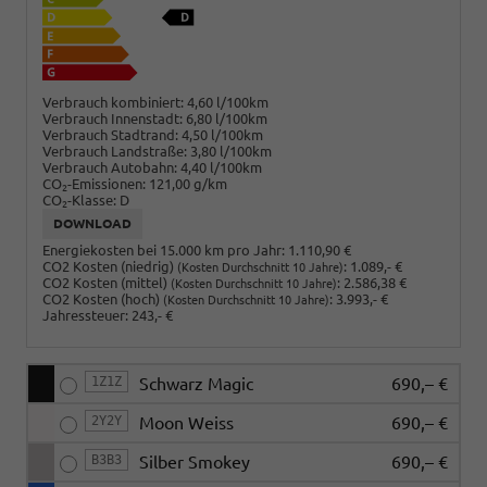
Verbrauch kombiniert:
4,60 l/100km
Verbrauch Innenstadt:
6,80 l/100km
Verbrauch Stadtrand:
4,50 l/100km
Verbrauch Landstraße:
3,80 l/100km
Verbrauch Autobahn:
4,40 l/100km
CO
-Emissionen:
121,00 g/km
2
CO
-Klasse:
D
2
DOWNLOAD
Energiekosten bei 15.000 km pro Jahr:
1.110,90 €
CO2 Kosten (niedrig)
:
1.089,- €
(Kosten Durchschnitt 10 Jahre)
CO2 Kosten (mittel)
:
2.586,38 €
(Kosten Durchschnitt 10 Jahre)
CO2 Kosten (hoch)
:
3.993,- €
(Kosten Durchschnitt 10 Jahre)
Jahressteuer:
243,- €
1Z1Z
Schwarz Magic
690,– €
2Y2Y
Moon Weiss
690,– €
B3B3
Silber Smokey
690,– €