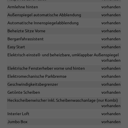
Armlehne hinten
vorhanden
Außenspiegel automatische Abblendung
vorhanden
Automatische Innenspiegelabblendung
vorhanden
Beheizte Sitze Vorne
vorhanden
Berganfahrassistent
vorhanden
Easy Start
vorhanden
Elektrisch einstell- und beheizbare, umklappbar Außenspiegel
vorhanden
Elektrische Fensterheber vorne und hinten
vorhanden
Elektromechanische Parkbremse
vorhanden
Geschwindigkeitsbegrenzer
vorhanden
Getönte Scheiben
vorhanden
Heckscheibenwischer inkl. Scheibenwaschanlage (nur Kombi)
vorhanden
Interier Loft
vorhanden
Jumbo Box
vorhanden