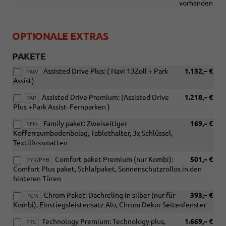
vorhanden
OPTIONALE EXTRAS
PAKETE
Assisted Drive Plus: ( Navi 13Zoll + Park
1.132,– €
PAW
Assist)
Assisted Drive Premium: (Assisted Drive
1.218,– €
PAP
Plus +Park Assist- Fernparken )
Family paket: Zweiseitiger
169,– €
PFM
Kofferraumbodenbelag, Tablethalter, 3x Schlüssel,
Textilfussmatten
Comfort paket Premium (nur Kombi):
501,– €
PYR/PYB
Comfort Plus paket, Schlafpaket, Sonnenschutzrollos in den
hinteren Türen
Chrom Paket: Dachreling in silber (nur für
393,– €
PCM
Kombi), Einstiegsleistensatz Alu, Chrom Dekor Seitenfenster
Technology Premium: Technology plus,
1.669,– €
PTC