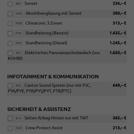
Sunset
236,– €
4KF
Akustikverglasung mit Sunset
380,– €
VW5
Climatonic 3 Zonen
313,– €
PHB
Standheizung (Benzin)
1.435,– €
PHC
Standheizung (Diesel)
1.245,– €
PHC
Elektrisches Panoramaschiebedach (nur
1.650,– €
3FU
KOMBI)
INFOTAINMENT & KOMMUNIKATION
Canton Sound System (nur mit PJC,
649,– €
9VS
PYA/PYE, PYR/PYS/PYT, PTB/PTC)
SICHERHEIT & ASSISTENZ
Seiten Airbag Hinten nur mit 7W7
365,– €
6C4
Crew Protect Assist
213,– €
7W7