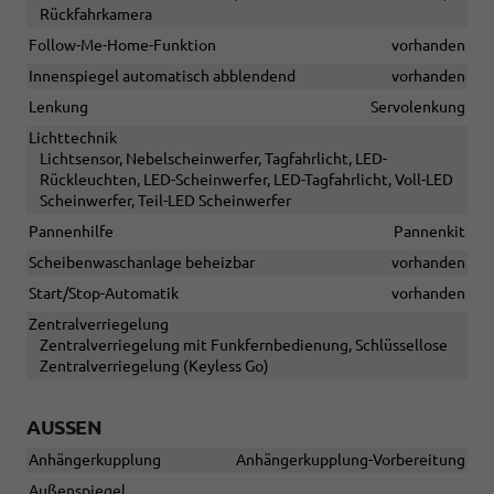
Rückfahrkamera
Follow-Me-Home-Funktion
vorhanden
Innenspiegel automatisch abblendend
vorhanden
Lenkung
Servolenkung
Lichttechnik
Lichtsensor, Nebelscheinwerfer, Tagfahrlicht, LED-
Rückleuchten, LED-Scheinwerfer, LED-Tagfahrlicht, Voll-LED
Scheinwerfer, Teil-LED Scheinwerfer
Pannenhilfe
Pannenkit
Scheibenwaschanlage beheizbar
vorhanden
Start/Stop-Automatik
vorhanden
Zentralverriegelung
Zentralverriegelung mit Funkfernbedienung, Schlüssellose
Zentralverriegelung (Keyless Go)
AUSSEN
Anhängerkupplung
Anhängerkupplung-Vorbereitung
Außenspiegel