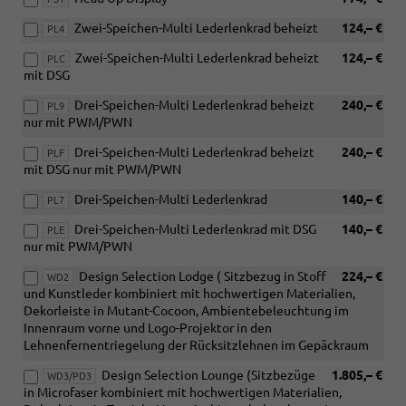
Zwei-Speichen-Multi Lederlenkrad beheizt
124,– €
PL4
Zwei-Speichen-Multi Lederlenkrad beheizt
124,– €
PLC
mit DSG
Drei-Speichen-Multi Lederlenkrad beheizt
240,– €
PL9
nur mit PWM/PWN
Drei-Speichen-Multi Lederlenkrad beheizt
240,– €
PLF
mit DSG nur mit PWM/PWN
Drei-Speichen-Multi Lederlenkrad
140,– €
PL7
Drei-Speichen-Multi Lederlenkrad mit DSG
140,– €
PLE
nur mit PWM/PWN
Design Selection Lodge ( Sitzbezug in Stoff
224,– €
WD2
und Kunstleder kombiniert mit hochwertigen Materialien,
Dekorleiste in Mutant-Cocoon, Ambientebeleuchtung im
Innenraum vorne und Logo-Projektor in den
Lehnenfernentriegelung der Rücksitzlehnen im Gepäckraum
Design Selection Lounge (Sitzbezüge
1.805,– €
WD3/PD3
in Microfaser kombiniert mit hochwertigen Materialien,