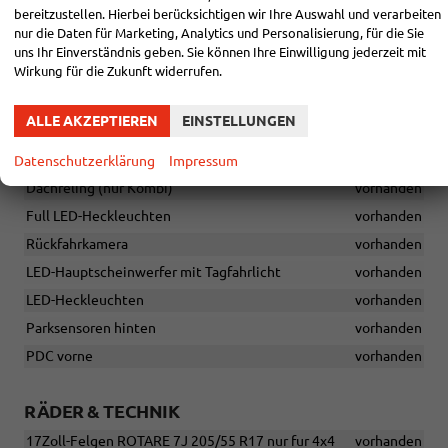
bereitzustellen. Hierbei berücksichtigen wir Ihre Auswahl und verarbeiten
Tyre Fit
vorhanden
nur die Daten für Marketing, Analytics und Personalisierung, für die Sie
ESC + ABS + MSR + ASR + EDS + HBA + XDS
vorhanden
uns Ihr Einverständnis geben. Sie können Ihre Einwilligung jederzeit mit
Wirkung für die Zukunft widerrufen.
AUSSEN
ALLE AKZEPTIEREN
EINSTELLUNGEN
AHK Vorbereitung
vorhanden
Stoßstangenleiste in Chrom vorne
vorhanden
Datenschutzerklärung
Impressum
Dachreling (nur Kombi)
vorhanden
Full LED-Heckleuchten
vorhanden
Rückfahrkamera
vorhanden
LED-Hauptscheinwerfer mit Tagfahrlicht
vorhanden
LED-Heckleuchten
vorhanden
Parksensoren hinten
vorhanden
PDC vorne
vorhanden
RÄDER & TECHNIK
17Zoll-Felgen ROTARE 7J 205/55 R17 nur fur 4x4
vorhanden