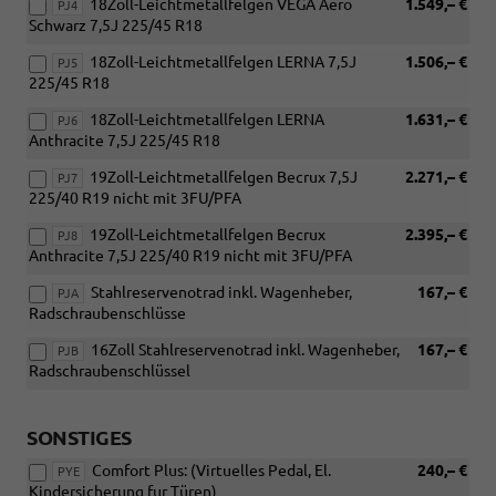
18Zoll-Leichtmetallfelgen VEGA Aero
1.549,– €
PJ4
Schwarz 7,5J 225/45 R18
18Zoll-Leichtmetallfelgen LERNA 7,5J
1.506,– €
PJ5
225/45 R18
18Zoll-Leichtmetallfelgen LERNA
1.631,– €
PJ6
Anthracite 7,5J 225/45 R18
19Zoll-Leichtmetallfelgen Becrux 7,5J
2.271,– €
PJ7
225/40 R19 nicht mit 3FU/PFA
19Zoll-Leichtmetallfelgen Becrux
2.395,– €
PJ8
Anthracite 7,5J 225/40 R19 nicht mit 3FU/PFA
Stahlreservenotrad inkl. Wagenheber,
167,– €
PJA
Radschraubenschlüsse
16Zoll Stahlreservenotrad inkl. Wagenheber,
167,– €
PJB
Radschraubenschlüssel
SONSTIGES
Comfort Plus: (Virtuelles Pedal, El.
240,– €
PYE
Kindersicherung fur Türen)