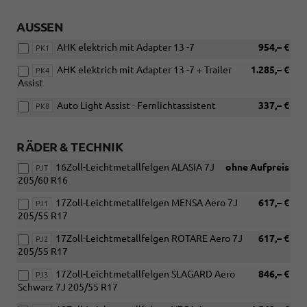
AUSSEN
AHK elektrich mit Adapter 13 -7
954,– €
PK1
AHK elektrich mit Adapter 13 -7 + Trailer
1.285,– €
PK4
Assist
Auto Light Assist - Fernlichtassistent
337,– €
PK8
RÄDER & TECHNIK
16Zoll-Leichtmetallfelgen ALASIA 7J
ohne Aufpreis
PJT
205/60 R16
17Zoll-Leichtmetallfelgen MENSA Aero 7J
617,– €
PJ1
205/55 R17
17Zoll-Leichtmetallfelgen ROTARE Aero 7J
617,– €
PJ2
205/55 R17
17Zoll-Leichtmetallfelgen SLAGARD Aero
846,– €
PJ3
Schwarz 7J 205/55 R17