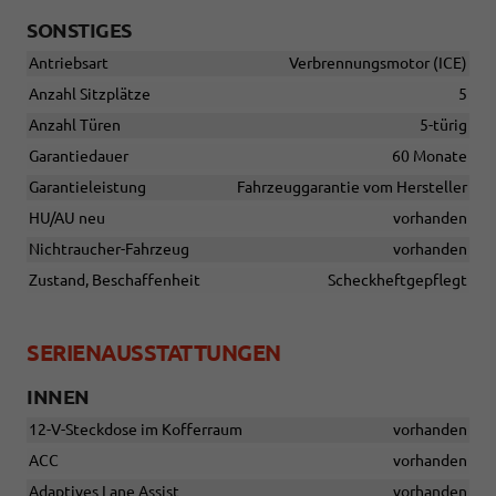
SONSTIGES
Antriebsart
Verbrennungsmotor (ICE)
Anzahl Sitzplätze
5
Anzahl Türen
5-türig
Garantiedauer
60 Monate
Garantieleistung
Fahrzeuggarantie vom Hersteller
HU/AU neu
vorhanden
Nichtraucher-Fahrzeug
vorhanden
Zustand, Beschaffenheit
Scheckheftgepflegt
SERIENAUSSTATTUNGEN
INNEN
12-V-Steckdose im Kofferraum
vorhanden
ACC
vorhanden
Adaptives Lane Assist
vorhanden