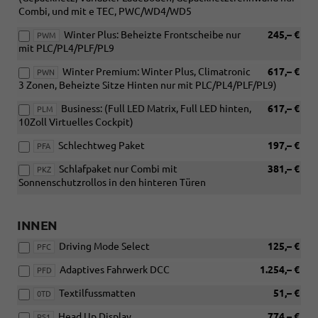
Combi, und mit e TEC, PWC/WD4/WD5
Winter Plus: Beheizte Frontscheibe nur
245,– €
PWM
mit PLC/PL4/PLF/PL9
Winter Premium: Winter Plus, Climatronic
617,– €
PWN
3 Zonen, Beheizte Sitze Hinten nur mit PLC/PL4/PLF/PL9)
Business: (Full LED Matrix, Full LED hinten,
617,– €
PLM
10Zoll Virtuelles Cockpit)
Schlechtweg Paket
197,– €
PFA
Schlafpaket nur Combi mit
381,– €
PKZ
Sonnenschutzrollos in den hinteren Türen
INNEN
Driving Mode Select
125,– €
PFC
Adaptives Fahrwerk DCC
1.254,– €
PFD
Textilfussmatten
51,– €
0TD
Head Up Display
774,– €
PS1