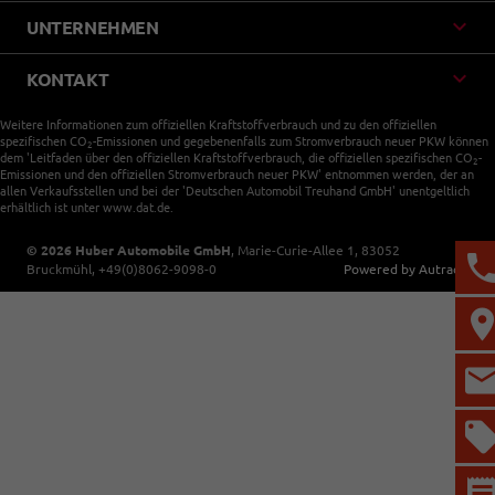
UNTERNEHMEN
KONTAKT
Weitere Informationen zum offiziellen Kraftstoffverbrauch und zu den offiziellen
spezifischen CO
-Emissionen und gegebenenfalls zum Stromverbrauch neuer PKW können
2
dem 'Leitfaden über den offiziellen Kraftstoffverbrauch, die offiziellen spezifischen CO
-
2
Emissionen und den offiziellen Stromverbrauch neuer PKW' entnommen werden, der an
allen Verkaufsstellen und bei der 'Deutschen Automobil Treuhand GmbH' unentgeltlich
erhältlich ist unter www.dat.de.
© 2026
Huber Automobile GmbH
,
Marie-Curie-Allee 1
,
83052
Bruckmühl,
+49(0)8062-9098-0
Powered by Autrado