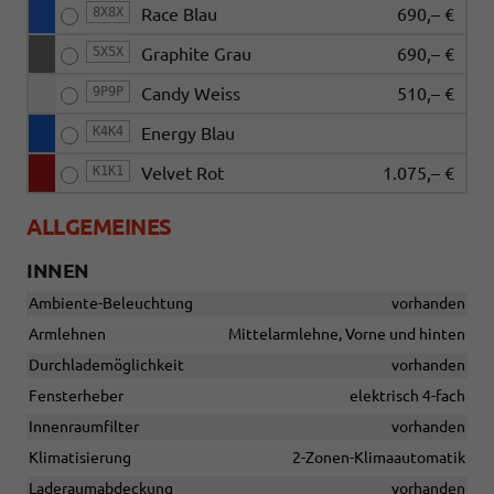
8X8X
Race Blau
690,– €
5X5X
Graphite Grau
690,– €
9P9P
Candy Weiss
510,– €
K4K4
Energy Blau
K1K1
Velvet Rot
1.075,– €
ALLGEMEINES
INNEN
Ambiente-Beleuchtung
vorhanden
Armlehnen
Mittelarmlehne, Vorne und hinten
Durchlademöglichkeit
vorhanden
Fensterheber
elektrisch 4-fach
Innenraumfilter
vorhanden
Klimatisierung
2-Zonen-Klimaautomatik
Laderaumabdeckung
vorhanden