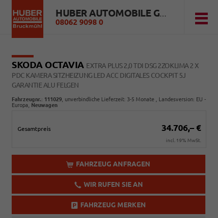
HUBER AUTOMOBILE GMBH
08062 9098 0
SKODA OCTAVIA
EXTRA PLUS 2,0 TDI DSG 2ZOKLIMA 2 X
PDC KAMERA SITZHEIZUNG LED ACC DIGITALES COCKPIT 5J
GARANTIE ALU FELGEN
Fahrzeugnr.
:
111029
, unverbindliche Lieferzeit: 3-5 Monate , Landesversion: EU -
Europa,
Neuwagen
34.706,– €
Gesamtpreis
incl. 19% MwSt.
FAHRZEUG ANFRAGEN
WIR RUFEN SIE AN
FAHRZEUG MERKEN