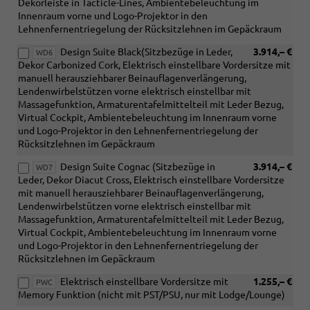
Dekorleiste in Tacticle-Lines, Ambientebeleuchtung im
Innenraum vorne und Logo-Projektor in den
Lehnenfernentriegelung der Rücksitzlehnen im Gepäckraum
Design Suite Black(Sitzbezüge in Leder,
3.914,– €
WD6
Dekor Carbonized Cork, Elektrisch einstellbare Vordersitze mit
manuell herausziehbarer Beinauflagenverlängerung,
Lendenwirbelstützen vorne elektrisch einstellbar mit
Massagefunktion, Armaturentafelmittelteil mit Leder Bezug,
Virtual Cockpit, Ambientebeleuchtung im Innenraum vorne
und Logo-Projektor in den Lehnenfernentriegelung der
Rücksitzlehnen im Gepäckraum
Design Suite Cognac (Sitzbezüge in
3.914,– €
WD7
Leder, Dekor Diacut Cross, Elektrisch einstellbare Vordersitze
mit manuell herausziehbarer Beinauflagenverlängerung,
Lendenwirbelstützen vorne elektrisch einstellbar mit
Massagefunktion, Armaturentafelmittelteil mit Leder Bezug,
Virtual Cockpit, Ambientebeleuchtung im Innenraum vorne
und Logo-Projektor in den Lehnenfernentriegelung der
Rücksitzlehnen im Gepäckraum
Elektrisch einstellbare Vordersitze mit
1.255,– €
PWC
Memory Funktion (nicht mit PST/PSU, nur mit Lodge/Lounge)