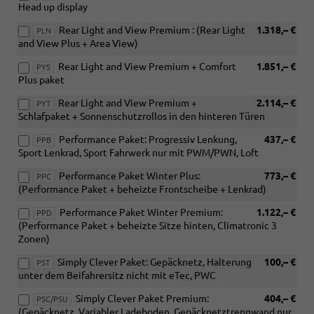
Head up display
Rear Light and View Premium : (Rear Light
1.318,– €
PLN
and View Plus + Area View)
Rear Light and View Premium + Comfort
1.851,– €
PYS
Plus paket
Rear Light and View Premium +
2.114,– €
PYT
Schlafpaket + Sonnenschutzrollos in den hinteren Türen
Performance Paket: Progressiv Lenkung,
437,– €
PPB
Sport Lenkrad, Sport Fahrwerk nur mit PWM/PWN, Loft
Performance Paket Winter Plus:
773,– €
PPC
(Performance Paket + beheizte Frontscheibe + Lenkrad)
Performance Paket Winter Premium:
1.122,– €
PPD
(Performance Paket + beheizte Sitze hinten, Climatronic 3
Zonen)
Simply Clever Paket: Gepäcknetz, Halterung
100,– €
PST
unter dem Beifahrersitz nicht mit eTec, PWC
Simply Clever Paket Premium:
404,– €
PSC/PSU
(Gepäcknetz, Variabler Ladeboden, Gepäcknetztrennwand nur