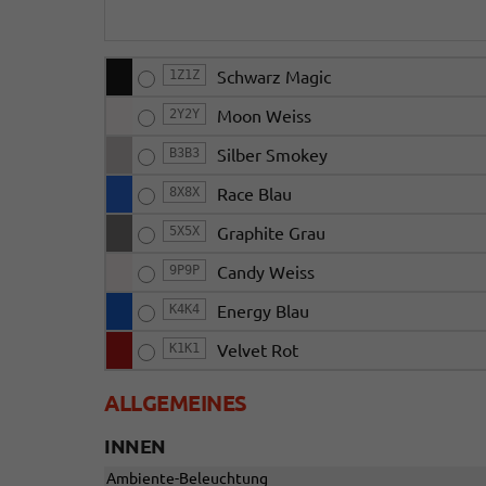
1Z1Z
Schwarz Magic
2Y2Y
Moon Weiss
B3B3
Silber Smokey
8X8X
Race Blau
5X5X
Graphite Grau
9P9P
Candy Weiss
K4K4
Energy Blau
K1K1
Velvet Rot
ALLGEMEINES
INNEN
Ambiente-Beleuchtung