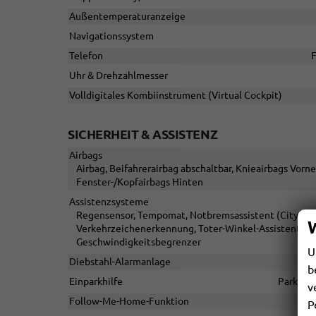
Außentemperaturanzeige
Navigationssystem
Telefon
F
Uhr & Drehzahlmesser
Volldigitales Kombiinstrument (Virtual Cockpit)
SICHERHEIT & ASSISTENZ
Airbags
Airbag, Beifahrerairbag abschaltbar, Knieairbags Vorne
Fenster-/Kopfairbags Hinten
Assistenzsysteme
Regensensor, Tempomat, Notbremsassistent (City-Safet
Verkehrzeichenerkennung, Toter-Winkel-Assistent, M
Geschwindigkeitsbegrenzer
U
Diebstahl-Alarmanlage
b
Einparkhilfe
Park Dis
v
Follow-Me-Home-Funktion
P