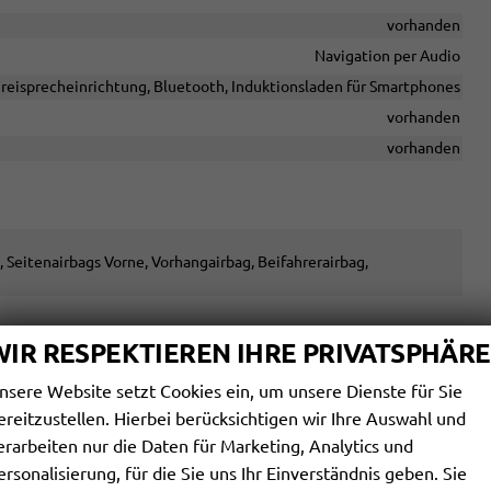
vorhanden
Navigation per Audio
reisprecheinrichtung, Bluetooth, Induktionsladen für Smartphones
vorhanden
vorhanden
, Seitenairbags Vorne, Vorhangairbag, Beifahrerairbag,
y), Berganfahrassistent, Spurhalteassistent,
WIR RESPEKTIEREN IHRE PRIVATSPHÄRE
üdigkeitserkennungs-Sensor, Notrufsystem,
nsere Website setzt Cookies ein, um unsere Dienste für Sie
vorhanden
ereitzustellen. Hierbei berücksichtigen wir Ihre Auswahl und
tance Control vorne, Park Distance Control hinten, Rückfahrkamera
erarbeiten nur die Daten für Marketing, Analytics und
vorhanden
ersonalisierung, für die Sie uns Ihr Einverständnis geben. Sie