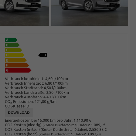
Verbrauch kombiniert:
4,60 l/100km
Verbrauch Innenstadt:
6,80 l/100km
Verbrauch Stadtrand:
4,50 l/100km
Verbrauch Landstraße:
3,80 l/100km
Verbrauch Autobahn:
4,40 l/100km
CO
-Emissionen:
121,00 g/km
2
CO
-Klasse:
D
2
DOWNLOAD
Energiekosten bei 15.000 km pro Jahr:
1.110,90 €
CO2 Kosten (niedrig)
:
1.089,- €
(Kosten Durchschnitt 10 Jahre)
CO2 Kosten (mittel)
:
2.586,38 €
(Kosten Durchschnitt 10 Jahre)
CO2 Kosten (hoch)
:
3.993,- €
(Kosten Durchschnitt 10 Jahre)