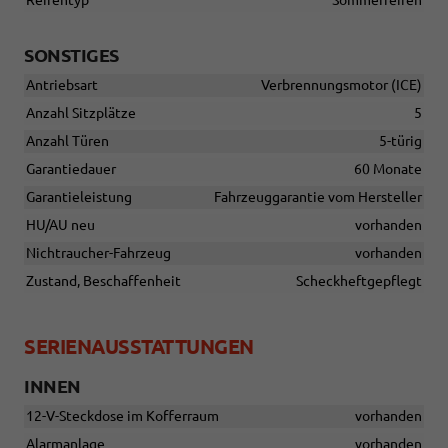
Reifentyp
Sommerreifen
SONSTIGES
Antriebsart
Verbrennungsmotor (ICE)
Anzahl Sitzplätze
5
Anzahl Türen
5-türig
Garantiedauer
60 Monate
Garantieleistung
Fahrzeuggarantie vom Hersteller
HU/AU neu
vorhanden
Nichtraucher-Fahrzeug
vorhanden
Zustand, Beschaffenheit
Scheckheftgepflegt
SERIENAUSSTATTUNGEN
INNEN
12-V-Steckdose im Kofferraum
vorhanden
Alarmanlage
vorhanden