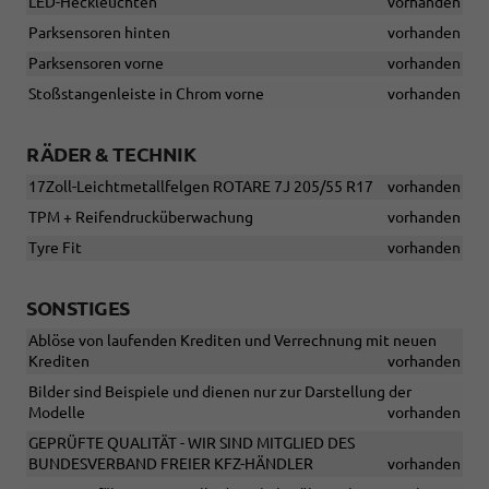
LED-Heckleuchten
vorhanden
Parksensoren hinten
vorhanden
Parksensoren vorne
vorhanden
Stoßstangenleiste in Chrom vorne
vorhanden
RÄDER & TECHNIK
17Zoll-Leichtmetallfelgen ROTARE 7J 205/55 R17
vorhanden
TPM + Reifendrucküberwachung
vorhanden
Tyre Fit
vorhanden
SONSTIGES
Ablöse von laufenden Krediten und Verrechnung mit neuen
Krediten
vorhanden
Bilder sind Beispiele und dienen nur zur Darstellung der
Modelle
vorhanden
GEPRÜFTE QUALITÄT - WIR SIND MITGLIED DES
BUNDESVERBAND FREIER KFZ-HÄNDLER
vorhanden