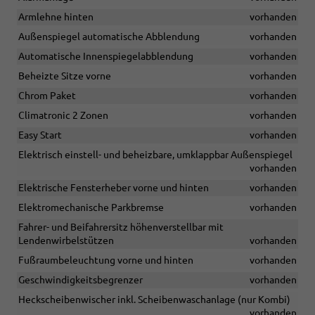
Armlehne hinten
vorhanden
Außenspiegel automatische Abblendung
vorhanden
Automatische Innenspiegelabblendung
vorhanden
Beheizte Sitze vorne
vorhanden
Chrom Paket
vorhanden
Climatronic 2 Zonen
vorhanden
Easy Start
vorhanden
Elektrisch einstell- und beheizbare, umklappbar Außenspiegel
vorhanden
Elektrische Fensterheber vorne und hinten
vorhanden
Elektromechanische Parkbremse
vorhanden
Fahrer- und Beifahrersitz höhenverstellbar mit
Lendenwirbelstützen
vorhanden
Fußraumbeleuchtung vorne und hinten
vorhanden
Geschwindigkeitsbegrenzer
vorhanden
Heckscheibenwischer inkl. Scheibenwaschanlage (nur Kombi)
vorhanden