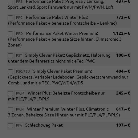
Performance Paket: Progressiv Lenkung,
437,– €
PPB
Sport Lenkrad, Sport Fahrwerk nur mit PWM/PWN, Loft
Performance Paket Winter Plus:
773,– €
PPC
(Performance Paket + beheizte Frontscheibe + Lenkrad)
Performance Paket Winter Premium:
1.122,– €
PPD
(Performance Paket + beheizte Sitze hinten, Climatronic 3
Zonen)
Simply Clever Paket: Gepäcknetz, Halterung
100,– €
PST
unter dem Beifahrersitz nicht mit eTec, PWC
Simply Clever Paket Premium:
404,– €
PSC/PSU
(Gepäcknetz, Variabler Ladeboden, Gepäcknetztrennwand nur
Combi, und mit e TEC, PWC/WD4/WD5
Winter Plus: Beheizte Frontscheibe nur
245,– €
PWM
mit PLC/PL4/PLF/PL9
Winter Premium: Winter Plus, Climatronic
617,– €
PWN
3 Zonen, Beheizte Sitze Hinten nur mit PLC/PL4/PLF/PL9)
Schlechtweg Paket
197,– €
PFA