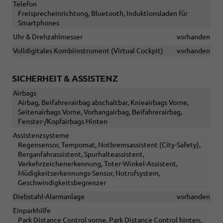
Telefon
Freisprecheinrichtung, Bluetooth, Induktionsladen für
Smartphones
Uhr & Drehzahlmesser
vorhanden
Volldigitales Kombiinstrument (Virtual Cockpit)
vorhanden
SICHERHEIT & ASSISTENZ
Airbags
Airbag, Beifahrerairbag abschaltbar, Knieairbags Vorne,
Seitenairbags Vorne, Vorhangairbag, Beifahrerairbag,
Fenster-/Kopfairbags Hinten
Assistenzsysteme
Regensensor, Tempomat, Notbremsassistent (City-Safety),
Berganfahrassistent, Spurhalteassistent,
Verkehrzeichenerkennung, Toter-Winkel-Assistent,
Müdigkeitserkennungs-Sensor, Notrufsystem,
Geschwindigkeitsbegrenzer
Diebstahl-Alarmanlage
vorhanden
Einparkhilfe
Park Distance Control vorne, Park Distance Control hinten,