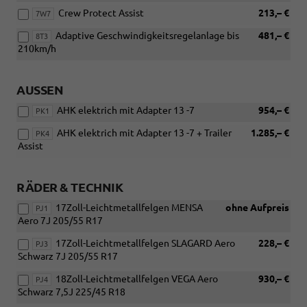
Crew Protect Assist
213,– €
7W7
Adaptive Geschwindigkeitsregelanlage bis
481,– €
8T3
210km/h
AUSSEN
AHK elektrich mit Adapter 13 -7
954,– €
PK1
AHK elektrich mit Adapter 13 -7 + Trailer
1.285,– €
PK4
Assist
RÄDER & TECHNIK
17Zoll-Leichtmetallfelgen MENSA
ohne Aufpreis
PJ1
Aero 7J 205/55 R17
17Zoll-Leichtmetallfelgen SLAGARD Aero
228,– €
PJ3
Schwarz 7J 205/55 R17
18Zoll-Leichtmetallfelgen VEGA Aero
930,– €
PJ4
Schwarz 7,5J 225/45 R18