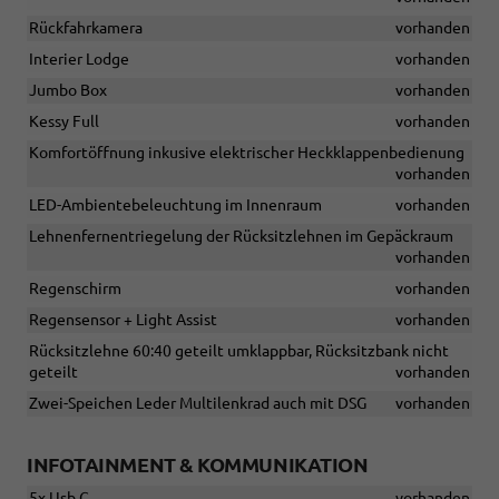
Rückfahrkamera
vorhanden
Interier Lodge
vorhanden
Jumbo Box
vorhanden
Kessy Full
vorhanden
Komfortöffnung inkusive elektrischer Heckklappenbedienung
vorhanden
LED-Ambientebeleuchtung im Innenraum
vorhanden
Lehnenfernentriegelung der Rücksitzlehnen im Gepäckraum
vorhanden
Regenschirm
vorhanden
Regensensor + Light Assist
vorhanden
Rücksitzlehne 60:40 geteilt umklappbar, Rücksitzbank nicht
geteilt
vorhanden
Zwei-Speichen Leder Multilenkrad auch mit DSG
vorhanden
INFOTAINMENT & KOMMUNIKATION
5x Usb C
vorhanden