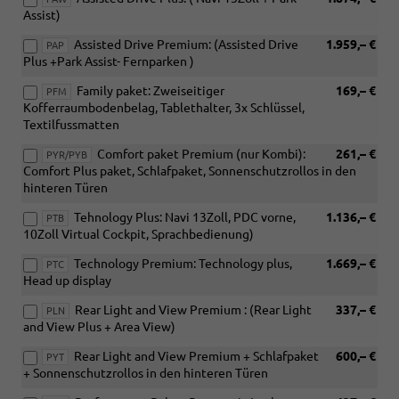
Assist)
Assisted Drive Premium: (Assisted Drive
1.959,– €
PAP
Plus +Park Assist- Fernparken )
Family paket: Zweiseitiger
169,– €
PFM
Kofferraumbodenbelag, Tablethalter, 3x Schlüssel,
Textilfussmatten
Comfort paket Premium (nur Kombi):
261,– €
PYR/PYB
Comfort Plus paket, Schlafpaket, Sonnenschutzrollos in den
hinteren Türen
Tehnology Plus: Navi 13Zoll, PDC vorne,
1.136,– €
PTB
10Zoll Virtual Cockpit, Sprachbedienung)
Technology Premium: Technology plus,
1.669,– €
PTC
Head up display
Rear Light and View Premium : (Rear Light
337,– €
PLN
and View Plus + Area View)
Rear Light and View Premium + Schlafpaket
600,– €
PYT
+ Sonnenschutzrollos in den hinteren Türen