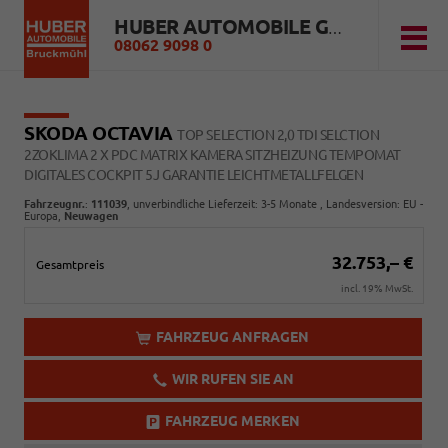
HUBER AUTOMOBILE GMBH
08062 9098 0
SKODA OCTAVIA
TOP SELECTION 2,0 TDI SELCTION
2ZOKLIMA 2 X PDC MATRIX KAMERA SITZHEIZUNG TEMPOMAT
DIGITALES COCKPIT 5J GARANTIE LEICHTMETALLFELGEN
Fahrzeugnr.
:
111039
, unverbindliche Lieferzeit: 3-5 Monate , Landesversion: EU -
Europa,
Neuwagen
32.753,– €
Gesamtpreis
incl. 19% MwSt.
FAHRZEUG ANFRAGEN
WIR RUFEN SIE AN
FAHRZEUG MERKEN