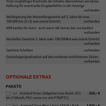
Trotz sorgfältiger Kontrolle der Inhalte übernehmen wir keine
Haftung für eventuelle Eingabefehler in der Anzeige
vorhanden
Verlängerung der Herstellergarantie auf 5 Jahre bis max.
100.000 km (2+3) was zuerst Eintritt
vorhanden
WIR kaufen Ihr Auto - auch wenn SIE keines bei uns kaufen!
vorhanden
Hersteller Garantie 5 Jahre oder 100 000km was zuerst Eintritt
vorhanden
Getönte Scheiben
vorhanden
Gurtanlegesignalisation auf den vorderen und hinteren Sitzen
vorhanden
OPTIONALE EXTRAS
PAKETE
Assisted Drive: (Adaptive Line Assist, ACC
525,– €
PAB
bis 210km/h, PDC vorne nur mit PTB/PTC)
Assisted Drive Plus: ( Navi 13Zoll + Park
1.874,– €
PAW