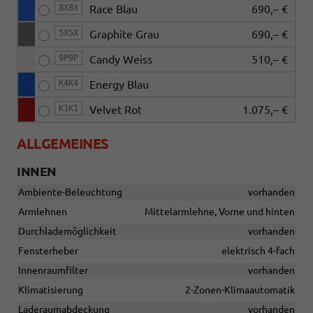
8X8X
Race Blau
690,– €
5X5X
Graphite Grau
690,– €
9P9P
Candy Weiss
510,– €
K4K4
Energy Blau
K1K1
Velvet Rot
1.075,– €
ALLGEMEINES
INNEN
Ambiente-Beleuchtung
vorhanden
Armlehnen
Mittelarmlehne, Vorne und hinten
Durchlademöglichkeit
vorhanden
Fensterheber
elektrisch 4-fach
Innenraumfilter
vorhanden
Klimatisierung
2-Zonen-Klimaautomatik
Laderaumabdeckung
vorhanden