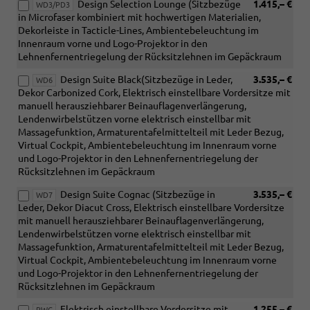
Design Selection Lounge (Sitzbezüge
1.415,– €
WD3/PD3
in Microfaser kombiniert mit hochwertigen Materialien,
Dekorleiste in Tacticle-Lines, Ambientebeleuchtung im
Innenraum vorne und Logo-Projektor in den
Lehnenfernentriegelung der Rücksitzlehnen im Gepäckraum
Design Suite Black(Sitzbezüge in Leder,
3.535,– €
WD6
Dekor Carbonized Cork, Elektrisch einstellbare Vordersitze mit
manuell herausziehbarer Beinauflagenverlängerung,
Lendenwirbelstützen vorne elektrisch einstellbar mit
Massagefunktion, Armaturentafelmittelteil mit Leder Bezug,
Virtual Cockpit, Ambientebeleuchtung im Innenraum vorne
und Logo-Projektor in den Lehnenfernentriegelung der
Rücksitzlehnen im Gepäckraum
Design Suite Cognac (Sitzbezüge in
3.535,– €
WD7
Leder, Dekor Diacut Cross, Elektrisch einstellbare Vordersitze
mit manuell herausziehbarer Beinauflagenverlängerung,
Lendenwirbelstützen vorne elektrisch einstellbar mit
Massagefunktion, Armaturentafelmittelteil mit Leder Bezug,
Virtual Cockpit, Ambientebeleuchtung im Innenraum vorne
und Logo-Projektor in den Lehnenfernentriegelung der
Rücksitzlehnen im Gepäckraum
Elektrisch einstellbare Vordersitze mit
1.255,– €