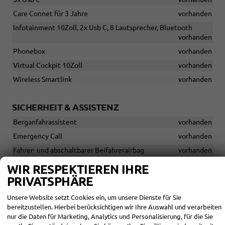
Care Connet für 3 Jahre
vorhanden
Infotainment 10Zoll, 2x Usb C, 8 Lautsprecher, Bluetooth
vorhanden
Phonebox
vorhanden
Virtual Cockpit 10Zoll
vorhanden
Wireless Smartlink
vorhanden
SICHERHEIT & ASSISTENZ
Berganfahrassistent
vorhanden
Emergency Call
vorhanden
Fahrer- und abschaltbarer Beifahrerairbag
vorhanden
Fahrer-Knieairbag
vorhanden
WIR RESPEKTIEREN IHRE
Front Assist
vorhanden
PRIVATSPHÄRE
Isofix vorne und hinten
vorhanden
Unsere Website setzt Cookies ein, um unsere Dienste für Sie
Kopfairbags
vorhanden
bereitzustellen. Hierbei berücksichtigen wir Ihre Auswahl und verarbeiten
nur die Daten für Marketing, Analytics und Personalisierung, für die Sie
Lane Assist
vorhanden