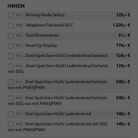
INNEN
Driving Mode Select
125,– €
PFC
Adaptives Fahrwerk DCC
1.230,– €
PFD
Textilfussmatten
51,– €
0TD
Head Up Display
774,– €
PS1
Zwei-Speichen-Multi Lederlenkrad beheizt
124,– €
PL4
Zwei-Speichen-Multi Lederlenkrad beheizt
124,– €
PLC
mit DSG
Drei-Speichen-Multi Lederlenkrad beheizt
240,– €
PL9
nur mit PWM/PWN
Drei-Speichen-Multi Lederlenkrad beheizt
240,– €
PLF
mit DSG nur mit PWM/PWN
Drei-Speichen-Multi Lederlenkrad
140,– €
PL7
Drei-Speichen-Multi Lederlenkrad mit DSG
140,– €
PLE
nur mit PWM/PWN