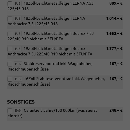
18Zoll-Leichtmetallfelgen LERNA 7,5J
889,– €
PJ5
225/45 R18
18Zoll-Leichtmetallfelgen LERNA
1.014,– €
PJ6
Anthracite 7,5J 225/45 R18
19Zoll-Leichtmetallfelgen Becrux 7,5J
1.653,– €
PJ7
225/40 R19 nicht mit 3FU/PFA
19Zoll-Leichtmetallfelgen Becrux
1.777,– €
PJ8
Anthracite 7,5J 225/40 R19 nicht mit 3FU/PFA
Stahlreservenotrad inkl. Wagenheber,
167,– €
PJA
Radschraubenschlüsse
16Zoll Stahlreservenotrad inkl. Wagenheber,
167,– €
PJB
Radschraubenschlüssel
SONSTIGES
Garantie 5 Jahre/150 000km (was zuerst
248,– €
EA9
eintritt)