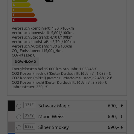
Verbrauch kombiniert:
4,30 l/100km
Verbrauch Innenstadt:
5,80 l/100km
Verbrauch Stadtrand:
4,10 l/100km
Verbrauch Landstraße:
3,70 l/100km
Verbrauch Autobahn:
4,30 l/100km
CO
-Emissionen:
115,00 g/km
2
CO
-Klasse:
C
2
DOWNLOAD
Energiekosten bei 15.000 km pro Jahr:
1.038,45 €
CO2 Kosten (niedrig)
:
1.035,- €
(Kosten Durchschnitt 10 Jahre)
CO2 Kosten (mittel)
:
2.458,12 €
(Kosten Durchschnitt 10 Jahre)
CO2 Kosten (hoch)
:
3.795,- €
(Kosten Durchschnitt 10 Jahre)
Jahressteuer:
230,- €
1Z1Z
Schwarz Magic
690,– €
2Y2Y
Moon Weiss
690,– €
B3B3
Silber Smokey
690,– €