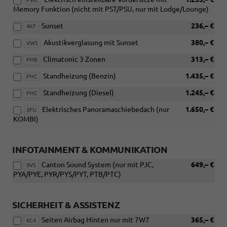
PWC
Memory Funktion (nicht mit PST/PSU, nur mit Lodge/Lounge)
Sunset
236,– €
4KF
Akustikverglasung mit Sunset
380,– €
VW5
Climatonic 3 Zonen
313,– €
PHB
Standheizung (Benzin)
1.435,– €
PHC
Standheizung (Diesel)
1.245,– €
PHC
Elektrisches Panoramaschiebedach (nur
1.650,– €
3FU
KOMBI)
INFOTAINMENT & KOMMUNIKATION
Canton Sound System (nur mit PJC,
649,– €
9VS
PYA/PYE, PYR/PYS/PYT, PTB/PTC)
SICHERHEIT & ASSISTENZ
Seiten Airbag Hinten nur mit 7W7
365,– €
6C4