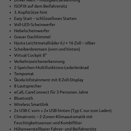
ISOFIX auf dem Beifahrersitz
3. Kopfstütze hint
Easy Start – schlüsselloses Starten
Voll-LED-Scheinwerfer
Nebelscheinwerfer
Grauer Dachhimmel
Nyota Leichtmetallräder 6J × 16 Zoll – silber
Scheibenbremsen (vorn und hinten)
Virtual Cockpit 8"
Verkehrszeichenerkennung
2-Speichen-Multifunktions-Lederlenkrad
Tempomat
Škoda Infotainment mit 8 Zoll-Display
8 Lautsprecher
eCall, CareConnect für 3 Personen Jahre
Bluetooth
Wireless Smartlink
2x USB-C vorn + 2x USB hinten (Typ C nur zum Laden)
Climatronic – 2-Zonen-Klimaautomatik mit
Feuchtigkeitssensor und Kombifilter
Höhenverstellbarer Fahrer- und Beifahrersitz