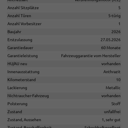
Anzahl Sitzplätze
5
Anzahl Türen
5-türig
Anzahl Vorbesitzer
1
Baujahr
2026
Erstzulassung
27.05.2026
Garantiedauer
60 Monate
Garantieleistung
Fahrzeuggarantie vom Hersteller
HU/AU neu
vorhanden
Innenausstattung
Anthrazit
Kilometerstand
10
Lackierung
Metallic
Nichtraucher-Fahrzeug
vorhanden
Polsterung
Stoff
Zustand
unfallfrei
Zustand, Aussehen
1, sehr gut
Zustand, Beschaffenheit
Scheckheftgepflegt