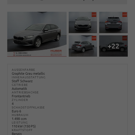
+22
AUSSENFARBE
Graphite Grau metallic
INNENAUSSTATTUNG
Stoff Schwarz
GETRIEBE
Automatik
ANTRIEBSACHSE
Frontantrieb
ZYLINDER
4
SCHADSTOFFKLASSE
Euro 6
HUBRAUM
1.498 ccm
LEISTUNG
110 kW (150 PS)
KRAFTSTOFF
Benzin