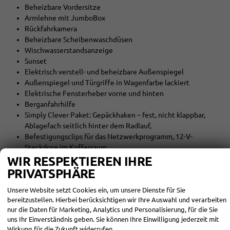
Beheizbare Vordersitze
Armlehne mit JumboBox
Rückfahrkamera
Beheizbare Scheibenwaschdüsen
Wischwasserstandsanzeige
Sunset
Elektrisch verstell- und beheizbare Außenspiegel
Außenspiegel und Türgriffe in Wagenfarbe lackiert
Elektrische Fensterheber vorne und hinten
Berganfahrhilfe
Simply Clever Paket: Gepäckhaken – fest, nicht klappbar,
Ablagefach seitlich hinter dem Radlauf,
Befestigungsclips für das Netzwerkprogramm, 12-V-
Steckdose im Kofferraum
Regenschirm
WIR RESPEKTIEREN IHRE
Reifenreparaturset
PRIVATSPHÄRE
Hersteller Garantie 5 Jahre/100.000 km was zuerst Eintritt
Unsere Website setzt Cookies ein, um unsere Dienste für Sie
bereitzustellen. Hierbei berücksichtigen wir Ihre Auswahl und verarbeiten
INNEN
nur die Daten für Marketing, Analytics und Personalisierung, für die Sie
uns Ihr Einverständnis geben. Sie können Ihre Einwilligung jederzeit mit
Ambiente-Beleuchtung
vorhanden
Wirkung für die Zukunft widerrufen.