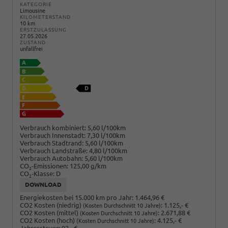
KATEGORIE
Limousine
KILOMETERSTAND
10 km
ERSTZULASSUNG
27.05.2026
ZUSTAND
unfallfrei
Verbrauch kombiniert:
5,60 l/100km
Verbrauch Innenstadt:
7,30 l/100km
Verbrauch Stadtrand:
5,60 l/100km
Verbrauch Landstraße:
4,80 l/100km
Verbrauch Autobahn:
5,60 l/100km
CO
-Emissionen:
125,00 g/km
2
CO
-Klasse:
D
2
DOWNLOAD
Energiekosten bei 15.000 km pro Jahr:
1.464,96 €
CO2 Kosten (niedrig)
:
1.125,- €
(Kosten Durchschnitt 10 Jahre)
CO2 Kosten (mittel)
:
2.671,88 €
(Kosten Durchschnitt 10 Jahre)
CO2 Kosten (hoch)
:
4.125,- €
(Kosten Durchschnitt 10 Jahre)
Jahressteuer:
92,- €