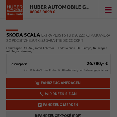
HUBER AUTOMOBILE GMBH
08062 9098 0
SKODA SCALA
EXTRA PLUS 1,5 TSI DSG 2ZOKLIMA KAMERA
2 X PDC SITZHEIZUNG 5J GARANTIE DIG COCKPIT
Fahrzeugnr.
:
113745
,
sofort lieferbar
, Landesversion: EU - Europa,
Neuwagen
mit Tageszulassung
26.780,– €
Gesamtpreis
incl. 19% MwSt., den Kosten für Überführung und Zulassungspapieren
FAHRZEUG ANFRAGEN
WIR RUFEN SIE AN
FAHRZEUG MERKEN
FAHRZEUGEXPOSÉ (PDF)