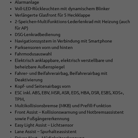
Alarmanlage
Voll-LED-Rückleuchten mit dynamischem Blinker
Verlängerte Glasfront für 5 Heckklappe
2-Speichen-Multifunktions-Lederlenkrad mit Heizung (auch
für AP)
DSG-Lenkradbedienung
Navigationssystem in Verbindung mit Smartphone
Parksensoren vorn und hinten
Fahrmodusauswahl
Elektrisch anklappbare, elektrisch verstellbare und
beheizbare Außenspiegel
Fahrer- und Beifahrerairbag, Beifahrerairbag mit
Deaktivierung
Kopf- und Seitenairbags vorn
ESC inkl. ABS, EBV, MSR, ASR, EDS, HBA, DSR, ESBS, XDS+,
TPM,
Multikollisionsbremse (MKB) und Prefill-Funktion
Front Assist – Kollisionswarnung und Notbremsassistent
sowie Fußgängererkennung
Easy Light Assist – Lichtsensor
Lane Assist – Spurhalteassistent
Driver Alert – Müdigkeitserkennung