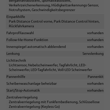
Berganfahrassistent, Spurhalteassistent,
Verkehrzeichenerkennung, Müdigkeitserkennungs-Sensor,
Notrufsystem, Geschwindigkeitsbegrenzer
Einparkhilfe
Park Distance Control vorne, Park Distance Control hinten,
Rückfahrkamera
Fahrprofilauswahl
vorhanden
Follow-Me-Home-Funktion
vorhanden
Innenspiegel automatisch abblendend
vorhanden
Lenkung
Servolenkung
Lichttechnik
Lichtsensor, Nebelscheinwerfer, Tagfahrlicht, LED-
Scheinwerfer, LED-Tagfahrlicht, Voll-LED Scheinwerfer
Pannenhilfe
Pannenkit
Scheibenwaschanlage beheizbar
vorhanden
Start/Stop-Automatik
vorhanden
Zentralverriegelung
Zentralverriegelung mit Funkfernbedienung, Schlüssellose
Zentralverriegelung (Keyless Go)