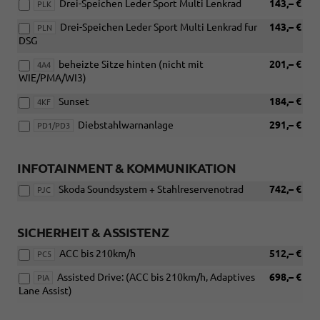
Drei-Speichen Leder Sport Multi Lenkrad
143,– €
PLK
Drei-Speichen Leder Sport Multi Lenkrad fur
143,– €
PLN
DSG
beheizte Sitze hinten (nicht mit
201,– €
4A4
WIE/PMA/WI3)
Sunset
184,– €
4KF
Diebstahlwarnanlage
291,– €
PD1/PD3
INFOTAINMENT & KOMMUNIKATION
Skoda Soundsystem + Stahlreservenotrad
742,– €
PJC
SICHERHEIT & ASSISTENZ
ACC bis 210km/h
512,– €
PC5
Assisted Drive: (ACC bis 210km/h, Adaptives
698,– €
PIA
Lane Assist)