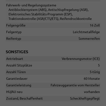
Fahrwerk- und Regelungssysteme
Antiblockiersystem (ABS), Antischlupfregelung (ASR),
Elektronisches Stabilitäts-Programm (ESP),
Traktionskontrolle (ASR/CTS/ETS), Reifendruckkontrolle
Felgengröße
16 Zoll
Felgentyp
Leichtmetallfelge
Reifentyp
Sommerreifen
SONSTIGES
Antriebsart
Verbrennungsmotor (ICE)
Anzahl Sitzplätze
5
Anzahl Türen
5-türig
Garantiedauer
60 Monate
Garantieleistung
Fahrzeuggarantie vom Hersteller
HU/AU neu
vorhanden
Zustand, Beschaffenheit
Scheckheftgepflegt