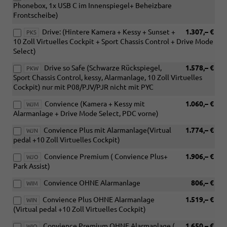
Phonebox, 1x USB C im Innenspiegel+ Beheizbare
Frontscheibe)
Drive: (Hintere Kamera + Kessy + Sunset +
1.307,– €
PKS
10 Zoll Virtuelles Cockpit + Sport Chassis Control + Drive Mode
Select)
Drive so Safe (Schwarze Rückspiegel,
1.578,– €
PKW
Sport Chassis Control, kessy, Alarmanlage, 10 Zoll Virtuelles
Cockpit) nur mit P08/PJV/PJR nicht mit PYC
Convience (Kamera + Kessy mit
1.060,– €
WJM
Alarmanlage + Drive Mode Select, PDC vorne)
Convience Plus mit Alarmanlage(Virtual
1.774,– €
WJN
pedal +10 Zoll Virtuelles Cockpit)
Convience Premium ( Convience Plus+
1.906,– €
WJO
Park Assist)
Convience OHNE Alarmanlage
806,– €
WIM
Convience Plus OHNE Alarmanlage
1.519,– €
WIN
(Virtual pedal +10 Zoll Virtuelles Cockpit)
Convience Premium OHNE Alarmanlage (
1.650,– €
WIO