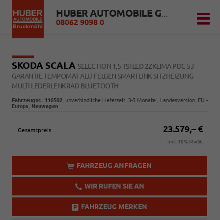
HUBER AUTOMOBILE GMBH
08062 9098 0
SKODA SCALA
SELECTION 1,5 TSI LED 2ZKLIMA PDC 5J
GARANTIE TEMPOMAT ALU FELGEN SMARTLINK SITZHEIZUNG
MULTI LEDERLENKRAD BLUETOOTH
Fahrzeugnr.
:
110502
, unverbindliche Lieferzeit: 3-5 Monate , Landesversion: EU -
Europa,
Neuwagen
23.579,– €
Gesamtpreis
incl. 19% MwSt.
FAHRZEUG ANFRAGEN
WIR RUFEN SIE AN
FAHRZEUG MERKEN