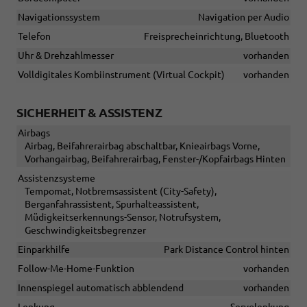
Navigationssystem
Navigation per Audio
Telefon
Freisprecheinrichtung, Bluetooth
Uhr & Drehzahlmesser
vorhanden
Volldigitales Kombiinstrument (Virtual Cockpit)
vorhanden
SICHERHEIT & ASSISTENZ
Airbags
Airbag, Beifahrerairbag abschaltbar, Knieairbags Vorne,
Vorhangairbag, Beifahrerairbag, Fenster-/Kopfairbags Hinten
Assistenzsysteme
Tempomat, Notbremsassistent (City-Safety),
Berganfahrassistent, Spurhalteassistent,
Müdigkeitserkennungs-Sensor, Notrufsystem,
Geschwindigkeitsbegrenzer
Einparkhilfe
Park Distance Control hinten
Follow-Me-Home-Funktion
vorhanden
Innenspiegel automatisch abblendend
vorhanden