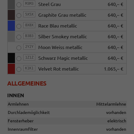
M3M3
Steel Grau
640,– €
5X5X
Graphite Grau metallic
640,– €
8X8X
Race Blau metallic
640,– €
B3B3
Silber Smokey metallic
640,– €
2Y2Y
Moon Weiss metallic
640,– €
1Z1Z
Schwarz Magic metallic
640,– €
K1K1
Velvet Rot metallic
1.065,– €
ALLGEMEINES
INNEN
Armlehnen
Mittelarmlehne
Durchlademöglichkeit
vorhanden
Fensterheber
elektrisch
Innenraumfilter
vorhanden