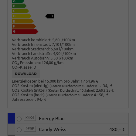
Verbrauch kombiniert:
5,60 l/100km
Verbrauch Innenstadt:
7,10 l/100km
Verbrauch Stadtrand:
5,60 l/100km
Verbrauch Landstraße:
4,90 l/100km
Verbrauch Autobahn:
5,50 l/100km
CO
-Emissionen:
126,00 g/km
2
CO
-Klasse:
D
2
DOWNLOAD
Energiekosten bei 15.000 km pro Jahr:
1.464,96 €
CO2 Kosten (niedrig)
:
1.134,- €
(Kosten Durchschnitt 10 Jahre)
CO2 Kosten (mittel)
:
2.693,25 €
(Kosten Durchschnitt 10 Jahre)
CO2 Kosten (hoch)
:
4.158,- €
(Kosten Durchschnitt 10 Jahre)
Jahressteuer:
94,- €
K4K4
Energy Blau
9P9P
Candy Weiss
480,– €