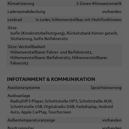
Klimatisierung
2-Zonen-Klimaautomatik
Laderaumabdeckung
vorhanden
Lenkrad
in Leder, höhenverstellbar, mit Multifunktionen
Sitze
Isofix (Kindersitzbefestigung), Rücksitzbank hinten geteilt,
Sitzheizung, Isofix Beifahrersitz
Sitze: Verstellbarkeit
Höhenverstellbarer Fahrer- und Beifahrersitz,
Höhenverstellbarer Beifahrersitz, Höhenverstellbarer
Fahrersitz
INFOTAINMENT & KOMMUNIKATION
Assistenzsysteme
Sprachsteuerung
Audioanlage
Radio/MP3-Player, Schnittstelle MP3, Schnittstelle AUX,
Schnittstelle USB, Digitalradio DAB, Farbdisplay, Android
Auto, Apple CarPlay, Touchscreen
Außentemperaturanzeige
vorhanden
Bordcomputer
vorhanden