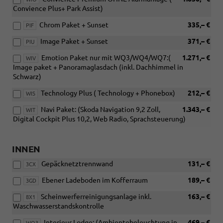
Convience Plus+ Park Assist)
Chrom Paket + Sunset
335,– €
PIF
Image Paket + Sunset
371,– €
PIU
Emotion Paket nur mit WQ3/WQ4/WQ7:(
1.271,– €
WIV
Image paket + Panoramaglasdach (inkl. Dachhimmel in
Schwarz)
Technology Plus ( Technology + Phonebox)
212,– €
WIS
Navi Paket: (Skoda Navigation 9,2 Zoll,
1.343,– €
WIT
Digital Cockpit Plus 10,2, Web Radio, Sprachsteuerung)
INNEN
Gepäcknetztrennwand
131,– €
3CX
Ebener Ladeboden im Kofferraum
189,– €
3GD
Scheinwerferreinigungsanlage inkl.
163,– €
8X1
Waschwasserstandskontrolle
Interieur Lodge: (Ambientebeleuchtung in
469,– €