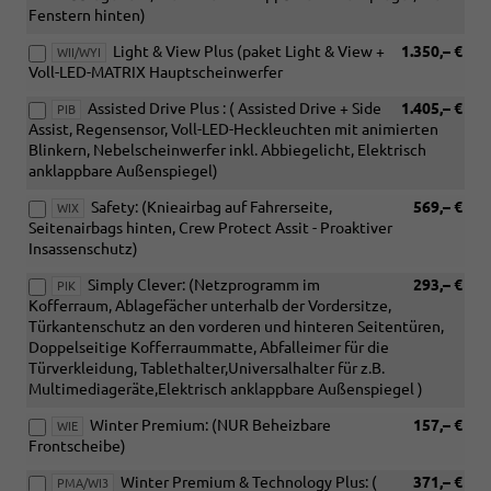
Fenstern hinten)
Light & View Plus (paket Light & View +
1.350,– €
WII/WYI
Voll-LED-MATRIX Hauptscheinwerfer
Assisted Drive Plus : ( Assisted Drive + Side
1.405,– €
PIB
Assist, Regensensor, Voll-LED-Heckleuchten mit animierten
Blinkern, Nebelscheinwerfer inkl. Abbiegelicht, Elektrisch
anklappbare Außenspiegel)
Safety: (Knieairbag auf Fahrerseite,
569,– €
WIX
Seitenairbags hinten, Crew Protect Assit - Proaktiver
Insassenschutz)
Simply Clever: (Netzprogramm im
293,– €
PIK
Kofferraum, Ablagefächer unterhalb der Vordersitze,
Türkantenschutz an den vorderen und hinteren Seitentüren,
Doppelseitige Kofferraummatte, Abfalleimer für die
Türverkleidung, Tablethalter,Universalhalter für z.B.
Multimediageräte,Elektrisch anklappbare Außenspiegel )
Winter Premium: (NUR Beheizbare
157,– €
WIE
Frontscheibe)
Winter Premium & Technology Plus: (
371,– €
PMA/WI3