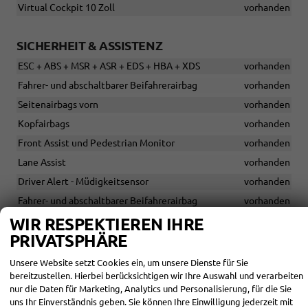
Virtual Cockpit 10 Zoll
vorhanden
SICHERHEIT & ASSISTENZ
ESC + ABS + MSR + ASR + EDS + HBA + XDS
vorhanden
Fahrer- und abschaltbarer Beifahrerairbag
vorhanden
Seitenairbags vorn
vorhanden
Kopfairbags
vorhanden
Front Assist und Pedestrian Monitor
vorhanden
Lane Assist
vorhanden
Driver Alert - Müdigkeitsensor
vorhanden
Fahrer- und abschaltbarer Beifahrerairbag
vorhanden
ISOFix vorne Beifahrer Sitz
vorhanden
WIR RESPEKTIEREN IHRE
PRIVATSPHÄRE
Kopfairbags
vorhanden
Lane Assist
vorhanden
Unsere Website setzt Cookies ein, um unsere Dienste für Sie
bereitzustellen. Hierbei berücksichtigen wir Ihre Auswahl und verarbeiten
Seitenairbags vorn
vorhanden
nur die Daten für Marketing, Analytics und Personalisierung, für die Sie
uns Ihr Einverständnis geben. Sie können Ihre Einwilligung jederzeit mit