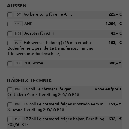
AUSSEN
Vorbereitung für eine AHK
225,– €
1D7
AHK
1.064,– €
1M6
Adapter für AHK
43,– €
ND1
Fahrwerkserhöhung (+15 mm erhöhte
163,– €
PZP
Bodenfreiheit, geänderte Dämpferabstimmung,
Triebwerkunterbodenschutz)
PDC Vorne
388,– €
7X2
RÄDER & TECHNIK
16Zoll-Leichtmetallfelgen
ohne Aufpreis
P02
Cortadero Aero -, Bereifung 205/55 R16
16 Zoll-Leichtmetallfelgen Montado Aero in
151,– €
P08
Schwarz, Bereifung 205/55 R16
17 Zoll-Leichtmetallfelgen Kajam, Bereifung
632,– €
PJG
205/50 R17