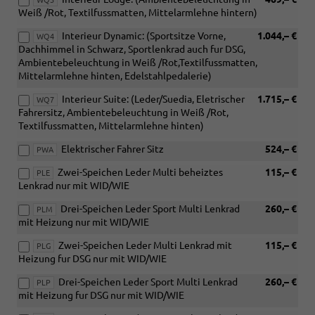
WQ3
Weiß /Rot, Textilfussmatten, Mittelarmlehne hintern)
Interieur Dynamic: (Sportsitze Vorne,
1.044,– €
WQ4
Dachhimmel in Schwarz, Sportlenkrad auch fur DSG,
Ambientebeleuchtung in Weiß /Rot,Textilfussmatten,
Mittelarmlehne hinten, Edelstahlpedalerie)
Interieur Suite: (Leder/Suedia, Eletrischer
1.715,– €
WQ7
Fahrersitz, Ambientebeleuchtung in Weiß /Rot,
Textilfussmatten, Mittelarmlehne hinten)
Elektrischer Fahrer Sitz
524,– €
PWA
Zwei-Speichen Leder Multi beheiztes
115,– €
PLE
Lenkrad nur mit WID/WIE
Drei-Speichen Leder Sport Multi Lenkrad
260,– €
PLM
mit Heizung nur mit WID/WIE
Zwei-Speichen Leder Multi Lenkrad mit
115,– €
PLG
Heizung fur DSG nur mit WID/WIE
Drei-Speichen Leder Sport Multi Lenkrad
260,– €
PLP
mit Heizung fur DSG nur mit WID/WIE