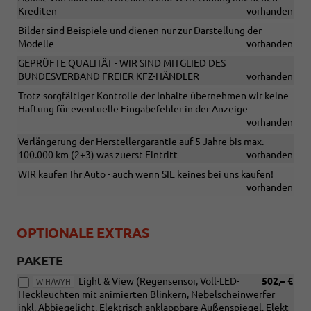
Krediten
vorhanden
Bilder sind Beispiele und dienen nur zur Darstellung der
Modelle
vorhanden
GEPRÜFTE QUALITÄT - WIR SIND MITGLIED DES
BUNDESVERBAND FREIER KFZ-HÄNDLER
vorhanden
Trotz sorgfältiger Kontrolle der Inhalte übernehmen wir keine
Haftung für eventuelle Eingabefehler in der Anzeige
vorhanden
Verlängerung der Herstellergarantie auf 5 Jahre bis max.
100.000 km (2+3) was zuerst Eintritt
vorhanden
WIR kaufen Ihr Auto - auch wenn SIE keines bei uns kaufen!
vorhanden
OPTIONALE EXTRAS
PAKETE
Light & View (Regensensor, Voll-LED-
502,– €
WIH/WYH
Heckleuchten mit animierten Blinkern, Nebelscheinwerfer
inkl. Abbiegelicht, Elektrisch anklappbare Außenspiegel, Elekt