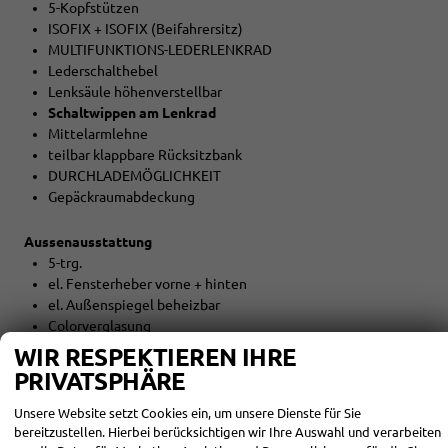
5-Kopfstützen
ISOFIX + ISOFIX (Beifahrersitz)
MULTIFUNKTIONS-LEDERLENKRAD
Lederschalthebel
Lenksäule höhenverstellbar
Schaltwippen am Lenkrad
Mittelarmlehne
teilbar klappbare Rücksitzbank
DURCHLADEMÖGLICHKEIT
Gepäckraumabdeckung
Aussenausstattung
5-trg.
el. Fensterheber vorne + hinten
el. Außenspiegel beheizbar
Colorverglasung
WIR RESPEKTIEREN IHRE
Licht und Sicht
PRIVATSPHÄRE
LED-SCHEINWERFER (VOLL)
LED-Tagfahrlicht
Unsere Website setzt Cookies ein, um unsere Dienste für Sie
bereitzustellen. Hierbei berücksichtigen wir Ihre Auswahl und verarbeiten
LED-Heckleuchten