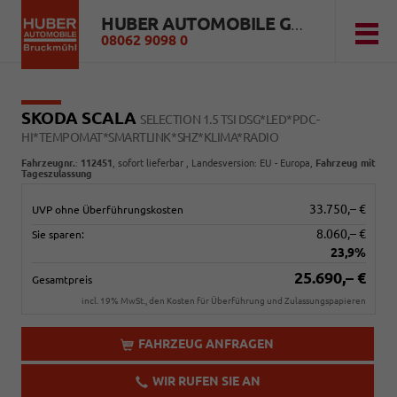
HUBER AUTOMOBILE GMBH
08062 9098 0
SKODA SCALA
SELECTION 1.5 TSI DSG*LED*PDC-
HI*TEMPOMAT*SMARTLINK*SHZ*KLIMA*RADIO
Fahrzeugnr.
:
112451
,
sofort lieferbar
, Landesversion: EU - Europa,
Fahrzeug mit
Tageszulassung
33.750,– €
UVP ohne Überführungskosten
8.060,– €
Sie sparen:
23,9%
25.690,– €
Gesamtpreis
incl. 19% MwSt., den Kosten für Überführung und Zulassungspapieren
FAHRZEUG ANFRAGEN
WIR RUFEN SIE AN