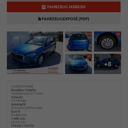
FAHRZEUG MERKEN
FAHRZEUGEXPOSÉ (PDF)
+8
AUSSENFARBE
Raceblau Metallic
INNENAUSSTATTUNG
Schwarz
GETRIEBE
Automatik
SCHADSTOFFKLASSE
Euro 6
HUBRAUM
1.498 ccm
LEISTUNG
110 kW (150 PS)