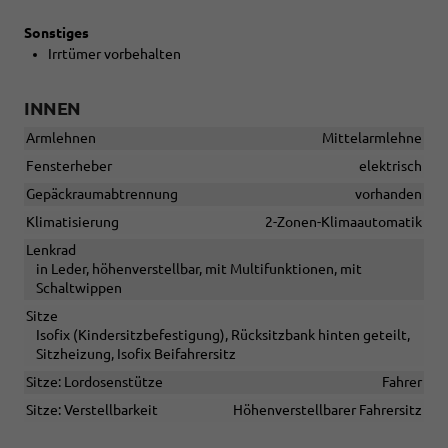
Sonstiges
Irrtümer vorbehalten
INNEN
Armlehnen
Mittelarmlehne
Fensterheber
elektrisch
Gepäckraumabtrennung
vorhanden
Klimatisierung
2-Zonen-Klimaautomatik
Lenkrad
in Leder, höhenverstellbar, mit Multifunktionen, mit
Schaltwippen
Sitze
Isofix (Kindersitzbefestigung), Rücksitzbank hinten geteilt,
Sitzheizung, Isofix Beifahrersitz
Sitze: Lordosenstütze
Fahrer
Sitze: Verstellbarkeit
Höhenverstellbarer Fahrersitz