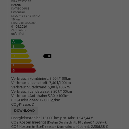
KRAFTSTOFF
Benzin
KATEGORIE
Limousine
KILOMETERSTAND
10 km
ERSTZULASSUNG
01.04.2026
ZUSTAND
unfallfrei
Verbrauch kombiniert:
5,90 l/100km
Verbrauch Innenstadt:
7,40 l/100km
Verbrauch Stadtrand:
5,00 l/100km
Verbrauch Landstraße:
5,50 l/100km
Verbrauch Autobahn:
5,30 l/100km
CO
-Emissionen:
121,00 g/km
2
CO
-Klasse:
D
2
DOWNLOAD
Energiekosten bei 15.000 km pro Jahr:
1.543,44 €
CO2 Kosten (niedrig)
:
1.089,- €
(Kosten Durchschnitt 10 Jahre)
CO2 Kosten (mittel)
:
2.586,38 €
(Kosten Durchschnitt 10 Jahre)