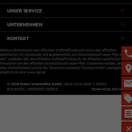
UNSER SERVICE
UNTERNEHMEN
KONTAKT
Weitere Informationen zum offiziellen Kraftstoffverbrauch und zu den offiziellen
spezifischen CO
-Emissionen und gegebenenfalls zum Stromverbrauch neuer PKW können
2
dem 'Leitfaden über den offiziellen Kraftstoffverbrauch, die offiziellen spezifischen CO
-
2
Emissionen und den offiziellen Stromverbrauch neuer PKW' entnommen werden, der an
allen Verkaufsstellen und bei der 'Deutschen Automobil Treuhand GmbH' unentgeltlich
erhältlich ist unter www.dat.de.
© 2026
Huber Automobile GmbH
,
Marie-Curie-Allee 1
,
83052
Bruckmühl,
+49(0)8062-9098-0
Powered by Autrado
M