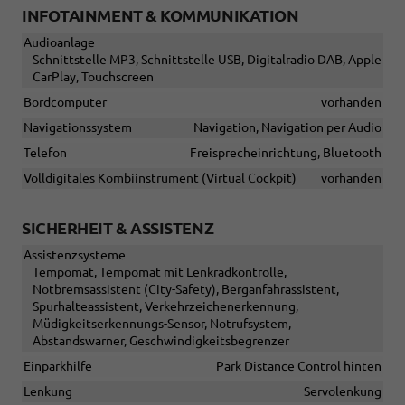
INFOTAINMENT & KOMMUNIKATION
Audioanlage
Schnittstelle MP3, Schnittstelle USB, Digitalradio DAB, Apple
CarPlay, Touchscreen
Bordcomputer
vorhanden
Navigationssystem
Navigation, Navigation per Audio
Telefon
Freisprecheinrichtung, Bluetooth
Volldigitales Kombiinstrument (Virtual Cockpit)
vorhanden
SICHERHEIT & ASSISTENZ
Assistenzsysteme
Tempomat, Tempomat mit Lenkradkontrolle,
Notbremsassistent (City-Safety), Berganfahrassistent,
Spurhalteassistent, Verkehrzeichenerkennung,
Müdigkeitserkennungs-Sensor, Notrufsystem,
Abstandswarner, Geschwindigkeitsbegrenzer
Einparkhilfe
Park Distance Control hinten
Lenkung
Servolenkung