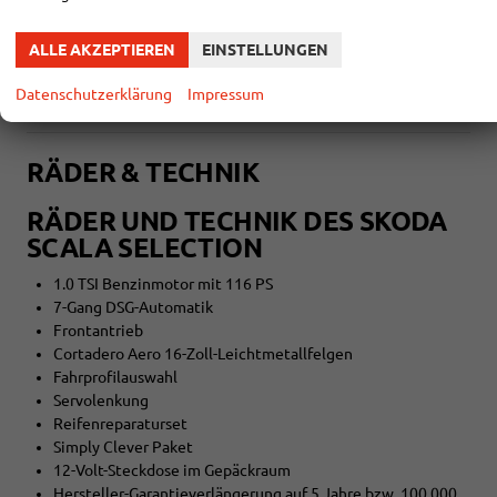
Elektrisch verstell- und beheizbare Außenspiegel
Wagenfarbene Außenspiegel und Türgriffe
ALLE AKZEPTIEREN
EINSTELLUNGEN
Regensensor
Parksensoren vorne und hinten
Datenschutzerklärung
Impressum
RÄDER & TECHNIK
RÄDER UND TECHNIK DES SKODA
SCALA SELECTION
1.0 TSI Benzinmotor mit 116 PS
7-Gang DSG-Automatik
Frontantrieb
Cortadero Aero 16-Zoll-Leichtmetallfelgen
Fahrprofilauswahl
Servolenkung
Reifenreparaturset
Simply Clever Paket
12-Volt-Steckdose im Gepäckraum
Hersteller-Garantieverlängerung auf 5 Jahre bzw. 100.000