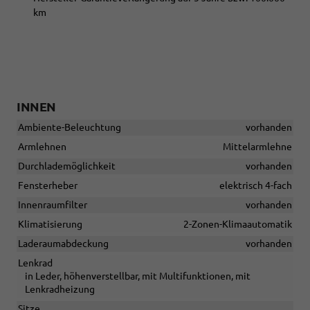
km
INNEN
Ambiente-Beleuchtung
vorhanden
Armlehnen
Mittelarmlehne
Durchlademöglichkeit
vorhanden
Fensterheber
elektrisch 4-fach
Innenraumfilter
vorhanden
Klimatisierung
2-Zonen-Klimaautomatik
Laderaumabdeckung
vorhanden
Lenkrad
in Leder, höhenverstellbar, mit Multifunktionen, mit
Lenkradheizung
Sitze