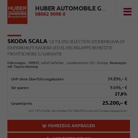
HUBER AUTOMOBILE GMBH
08062 9098 0
SKODA SCALA
1,0 TSI DSG SELECTION 2ZONENKLIMA 2X
EINPARKHILFE KAMERA LED EL.HECKKLAPPE BEHEITZTE
FRONTSCHEIBE 5J GARANTIE
Fahrzeugnr.
:
109931
,
sofort lieferbar
, Landesversion: EU - Europa,
Neuwagen
mit Tageszulassung
34.896,– €
UVP ohne Überführungskosten
9.696,– €
Sie sparen:
27,8%
25.200,– €
Gesamtpreis
incl. 19% MwSt., den Kosten für Überführung und Zulassungspapieren
FAHRZEUG ANFRAGEN