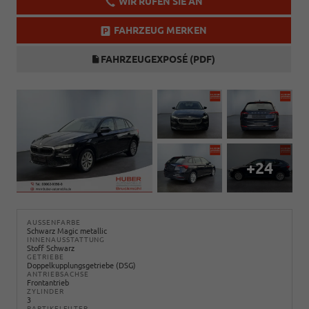
WIR RUFEN SIE AN
FAHRZEUG MERKEN
FAHRZEUGEXPOSÉ (PDF)
+24
AUSSENFARBE
Schwarz Magic metallic
INNENAUSSTATTUNG
Stoff Schwarz
GETRIEBE
Doppelkupplungsgetriebe (DSG)
ANTRIEBSACHSE
Frontantrieb
ZYLINDER
3
PARTIKELFILTER