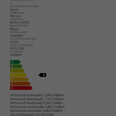
1
SCHADSTOFFKLASSE
Euro 6
HUBRAUM
999 ccm
LEISTUNG
85 kW (116 PS)
KRAFTSTOFF
Benzin
KATEGORIE
Limousine
KILOMETERSTAND
10 km
ERSTZULASSUNG
05.01.2026
ZUSTAND
unfallfrei
Verbrauch kombiniert:
5,60 l/100km
Verbrauch Innenstadt:
7,10 l/100km
Verbrauch Stadtrand:
5,50 l/100km
Verbrauch Landstraße:
4,80 l/100km
Verbrauch Autobahn:
5,80 l/100km
CO
-Emissionen:
127,00 g/km
2