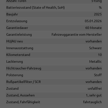
Anzahl Türen
5-türig
Batteriezustand (State of Health, SoH)
%
Baujahr
2025
Erstzulassung
05.01.2026
Garantiedauer
60 Monate
Garantieleistung
Fahrzeuggarantie vom Hersteller
HU/AU neu
vorhanden
Innenausstattung
Schwarz
Kilometerstand
10
Lackierung
Metallic
Nichtraucher-Fahrzeug
vorhanden
Polsterung
Stoff
Rußpartikelfilter / SCR
vorhanden
Zustand
unfallfrei
Zustand, Aussehen
1, sehr gut
Zustand, Fahrfähigkeit
fahrtauglich