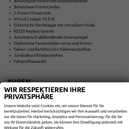
Beheizbares Multifunktionslederlenkrad
Beheizbare Frontscheibe
2-Zonen-Climatronic
Virtual Cockpit 10 Zoll
Elektrische Heckklappe mit virtuellem Pedal
KESSY Keyless-System
Automatisch abblendender Innenspiegel
Elektrische Fensterheber vorne und hinten
Fahrer- und Beifahrersitz höhenverstellbar
JumboBox Mittelarmlehne
Fahrprofilauswahl
AUẞEN
WIR RESPEKTIEREN IHRE
AUSSENAUSSTATTUNG DES SKODA S
PRIVATSPHÄRE
CALA SELECTION
Unsere Website setzt Cookies ein, um unsere Dienste für Sie
Schwarz Magic Metallic
bereitzustellen. Hierbei berücksichtigen wir Ihre Auswahl und verarbeiten
nur die Daten für Marketing, Analytics und Personalisierung, für die Sie
Voll-LED-Hauptscheinwerfer
uns Ihr Einverständnis geben. Sie können Ihre Einwilligung jederzeit mit
Nebelscheinwerfer
Wirkung für die Zukunft widerrufen.
Elektrische Heckklappe mit virtuellem Pedal