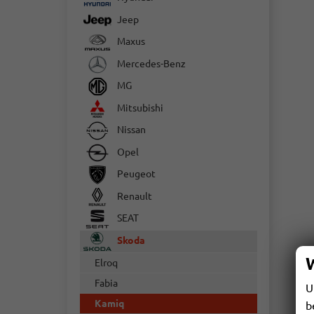
Jeep
Maxus
Mercedes-Benz
MG
Mitsubishi
Nissan
Opel
Peugeot
Renault
SEAT
Skoda
Elroq
Fabia
U
Kamiq
b