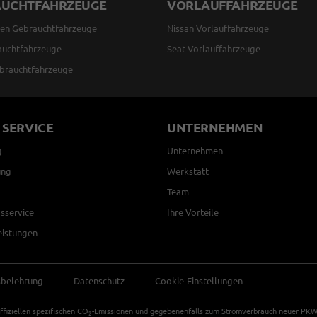
AUCHTFAHRZEUGE
VORLAUFFAHRZEUGE
en Gebrauchtfahrzeuge
Nissan Vorlauffahrzeuge
auchtfahrzeuge
Seat Vorlauffahrzeuge
brauchtfahrzeuge
 SERVICE
UNTERNEHMEN
g
Unternehmen
ung
Werkstatt
Team
sservice
Ihre Vorteile
eistungen
sbelehrung
Datenschutz
Cookie-Einstellungen
ffiziellen spezifischen CO
-Emissionen und gegebenenfalls zum Stromverbrauch neuer PKW k
2