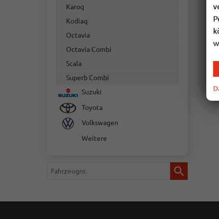
v
Karoq
P
Kodiaq
k
Octavia
w
Octavia Combi
Scala
Superb Combi
D
Suzuki
Toyota
Volkswagen
Weitere
Fahrzeugnr.