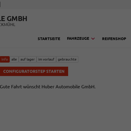
LE GMBH
UCKMÜHL
FAHRZEUGE
STARTSEITE
REIFENSHOP
info
alle
auf lager
im vorlauf
gebrauchte
CONFIGURATORSTEP STARTEN
Gute Fahrt wünscht Huber Automobile GmbH.