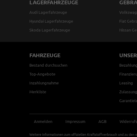
LAGERFAHRZEUGE
GEBR
Audi Lagerfahrzeuge
Volkswag
Hyundai Lagerfahrzeuge
Fiat Gebr
Skoda Lagerfahrzeuge
Nissan Ge
FAHRZEUGE
UNSER
Bestand durchsuchen
Bezahlun
Top-Angebote
Finanzier
Inzahlungnahme
Leasing
Merkliste
Zulassung
Garantiel
Anmelden
Impressum
AGB
Widerruf
Weitere Informationen zum offiziellen Kraftstoffverbrauch und zu den o