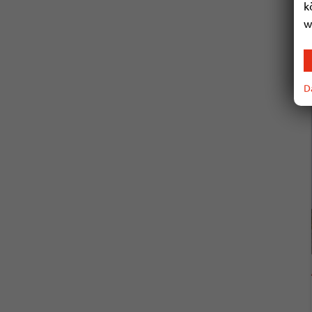
k
w
D