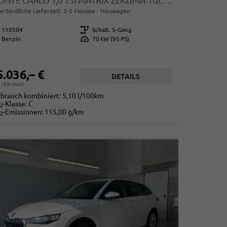
MONTE CARLO 1,0 TSI MATRIX 2ZKLIMA 10ZOLL VICO 5J GARANTIE TEMPOMAT KAMERA SMARTLINK SITZHEIZUNG PANORAMADACH 2 X PDC
erbindliche Lieferzeit: 3-5 Monate
Neuwagen
110504
Getriebe
Schalt. 5-Gang
Benzin
Leistung
70 kW (95 PS)
5.036,– €
DETAILS
. 19% MwSt.
rbrauch kombiniert:
5,10 l/100km
-Klasse:
C
2
-Emissionen:
115,00 g/km
2