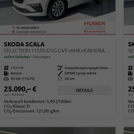
SKODA SCALA
S
SELECTION 115PS DSG GV5+AHK+KAMERA+KESSY+PDC+SITZHEIZ+ALU16+CLIMATRONIC
sofort lieferbar
Neuwagen
sof
Fahrzeugnr.
112114
Getriebe
Doppelkupplungsgetriebe (DSG)
Fahrzeugnr.
Kraftstoff
Benzin
Außenfarbe
[9P9P] Candy White
Kraftstoff
Leistung
85 kW (116 PS)
Kilometerstand
20 km
Leistung
25.090,– €
2
DETAILS
incl. 19% MwSt.
incl
Verbrauch kombiniert:
5,40 l/100km
Ve
CO
-Klasse:
D
CO
2
CO
-Emissionen:
121,00 g/km
CO
2