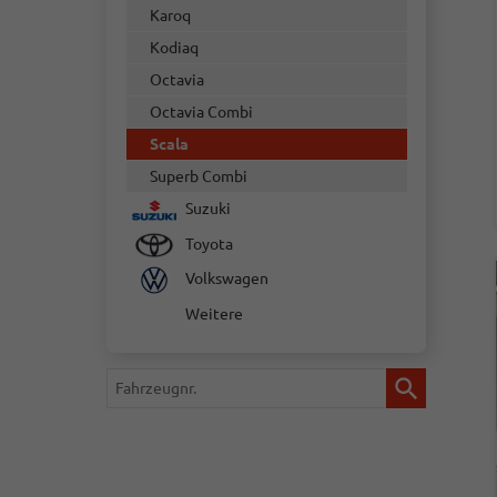
Karoq
Kodiaq
Octavia
Octavia Combi
Scala
Superb Combi
Suzuki
Toyota
Volkswagen
Weitere
Fahrzeugnr.