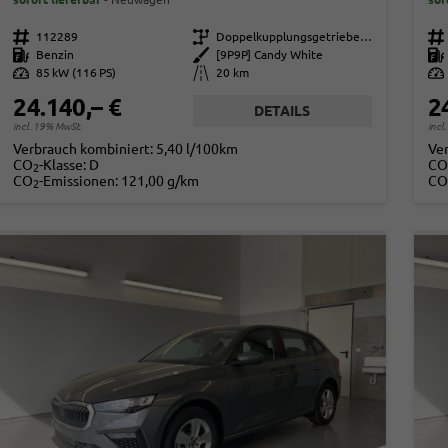
Fahrzeugnr.
112289
Getriebe
Doppelkupplungsgetriebe (DSG)
Fahrzeugnr.
Kraftstoff
Benzin
Außenfarbe
[9P9P] Candy White
Kraftstoff
Leistung
85 kW (116 PS)
Kilometerstand
20 km
Leistung
24.140,– €
2
DETAILS
incl. 19% MwSt.
incl
Verbrauch kombiniert:
5,40 l/100km
Ve
CO
-Klasse:
D
CO
2
CO
-Emissionen:
121,00 g/km
CO
2