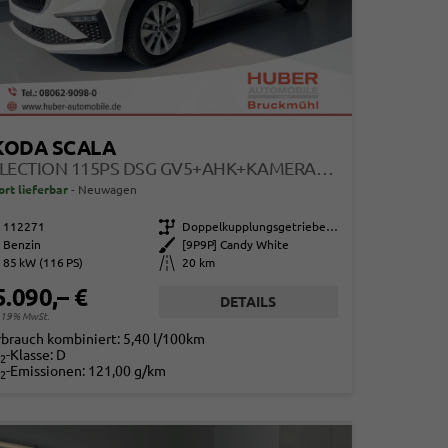
KODA SCALA
SELECTION 115PS DSG GV5+AHK+KAMERA+KESSY+PDC+SITZHEIZ+ALU16+CLIMATRONIC
ort lieferbar
Neuwagen
112271
Getriebe
Doppelkupplungsgetriebe (DSG)
Benzin
Außenfarbe
[9P9P] Candy White
85 kW (116 PS)
Kilometerstand
20 km
5.090,– €
DETAILS
. 19% MwSt.
rbrauch kombiniert:
5,40 l/100km
-Klasse:
D
2
-Emissionen:
121,00 g/km
2