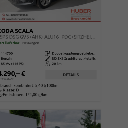
KODA SCALA
115PS DSG GV5+AHK+ALU16+PDC+SITZHEIZUNG+APP-CONNECT
ort lieferbar
Neuwagen
114700
Getriebe
Doppelkupplungsgetriebe (DSG)
Benzin
Außenfarbe
[5X5X] Graphitgrau Metallic
85 kW (116 PS)
Kilometerstand
20 km
4.290,– €
DETAILS
. 19% MwSt.
rbrauch kombiniert:
5,40 l/100km
-Klasse:
D
2
-Emissionen:
121,00 g/km
2