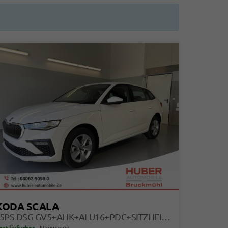
KODA SCALA
115PS DSG GV5+AHK+ALU16+PDC+SITZHEIZUNG+APP-CONNECT
ort lieferbar
Neuwagen