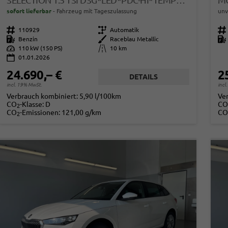
SELECTION 1.5 TSI DSG*LED*PDC-HI*TEMPOMAT*SMARTLINK*SHZ*KLIMA*RADIO
sofort lieferbar
Fahrzeug mit Tageszulassung
unv
Fahrzeugnr.
110929
Getriebe
Automatik
Fahrzeugnr.
Kraftstoff
Benzin
Außenfarbe
Raceblau Metallic
Kraftstoff
Leistung
110 kW (150 PS)
Kilometerstand
10 km
01.01.2026
24.690,– €
2
DETAILS
incl. 19% MwSt.
incl
Verbrauch kombiniert:
5,90 l/100km
Ve
CO
-Klasse:
D
CO
2
CO
-Emissionen:
121,00 g/km
CO
2