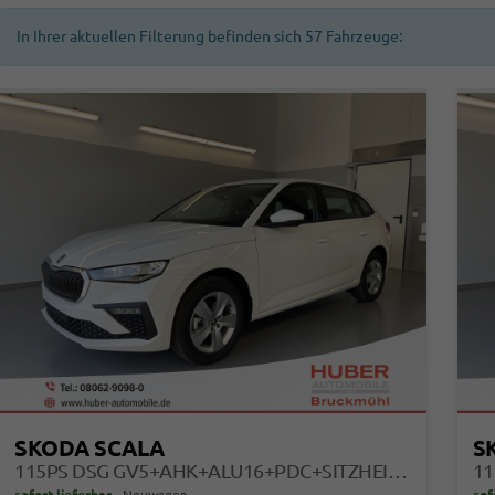
In Ihrer aktuellen Filterung befinden sich
57
Fahrzeuge:
SKODA SCALA
S
115PS DSG GV5+AHK+ALU16+PDC+SITZHEIZUNG+APP-CONNECT
sofort lieferbar
Neuwagen
sof