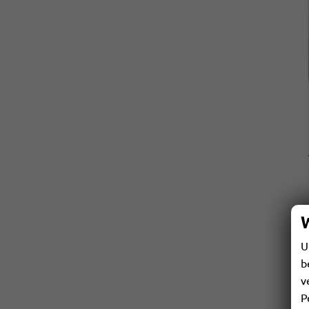
U
b
v
P