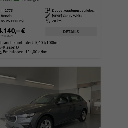
112775
Getriebe
Doppelkupplungsgetriebe (DSG)
Benzin
Außenfarbe
[9P9P] Candy White
85 kW (116 PS)
Kilometerstand
20 km
4.140,– €
DETAILS
. 19% MwSt.
rbrauch kombiniert:
5,40 l/100km
-Klasse:
D
2
-Emissionen:
121,00 g/km
2