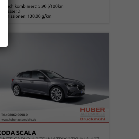
rbrauch kombiniert:
5,90 l/100km
-Klasse:
D
2
-Emissionen:
130,00 g/km
2
KODA SCALA