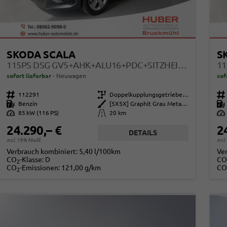
SKODA SCALA
S
115PS DSG GV5+AHK+ALU16+PDC+SITZHEIZUNG+APP-CONNECT
sofort lieferbar
Neuwagen
sof
Fahrzeugnr.
112291
Getriebe
Doppelkupplungsgetriebe (DSG)
Fahrzeugnr.
Kraftstoff
Benzin
Außenfarbe
[5X5X] Graphit Grau Metallic
Kraftstoff
Leistung
85 kW (116 PS)
Kilometerstand
20 km
Leistung
24.290,– €
2
DETAILS
incl. 19% MwSt.
incl
Verbrauch kombiniert:
5,40 l/100km
Ve
CO
-Klasse:
D
CO
2
CO
-Emissionen:
121,00 g/km
CO
2