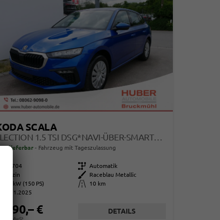
KODA SCALA
SELECTION 1.5 TSI DSG*NAVI-ÜBER-SMARTLINK*PDC-HI*LED*TEMPOMAT*SHZ*KLIMA*DAB
ort lieferbar
Fahrzeug mit Tageszulassung
108704
Getriebe
Automatik
Benzin
Außenfarbe
Raceblau Metallic
110 kW (150 PS)
Kilometerstand
10 km
01.11.2025
4.690,– €
DETAILS
. 19% MwSt.