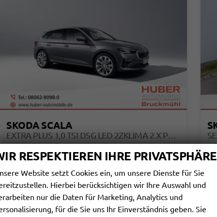
SKODA SCALA
S
EXTRA PLUS 1,0 TSI DSG LED 2ZKLIMA 2 X PDC 5J GARANTIE TEMP KAMERA SUNSET KESSY SMARTLINK SITZHEIZUNG BEHEIZTES LENKRAD BLUETOOTH
unverbindliche Lieferzeit: 3-5 Monate
Neuwagen
sof
WIR RESPEKTIEREN IHRE PRIVATSPHÄRE
Fahrzeugnr.
110514
Getriebe
Automatik
Fahrzeugnr.
nsere Website setzt Cookies ein, um unsere Dienste für Sie
Kraftstoff
Benzin
Leistung
85 kW (116 PS)
Kraftstoff
Leistung
ereitzustellen. Hierbei berücksichtigen wir Ihre Auswahl und
erarbeiten nur die Daten für Marketing, Analytics und
24.422,– €
2
DETAILS
ersonalisierung, für die Sie uns Ihr Einverständnis geben. Sie
incl. 19% MwSt.
incl