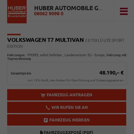
HUBER AUTOMOBILE GMBH
08062 9098 0
VOLKSWAGEN T7 MULTIVAN
2.0 TDI LÜ LITE SPORT
EDITION
Fahrzeugnr.
:
111373
,
sofort lieferbar
, Landesversion: EU - Europa,
Fahrzeug mit
Tageszulassung
48.190,– €
Gesamtpreis
incl. 19% MwSt., den Kosten für Überführung und Zulassungspapieren
FAHRZEUG ANFRAGEN
WIR RUFEN SIE AN
FAHRZEUG MERKEN
FAHRZEUGEXPOSÉ (PDF)