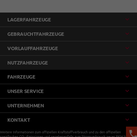
LAGERFAHRZEUGE
GEBRAUCHTFAHRZEUGE
VORLAUFFAHRZEUGE
NUTZFAHRZEUGE
FAHRZEUGE
UNSER SERVICE
UNTERNEHMEN
KONTAKT
Weitere Informationen zum offiziellen Kraftstoffverbrauch und zu den offiziellen
spezifischen CO
-Emissionen und gegebenenfalls zum Stromverbrauch neuer PKW können