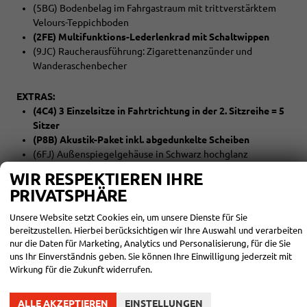
(5BG) Bodenbelag im Fahrgastraum mit trittverstärktem
Velours-Teppichboden
(2FE) Multifunktions-Lederlenkrad mit Schaltwippen
(9JC) Raucherausführung: Zigarettenanzünder und
Wanderaschenbecher
EXTRAS:
(4C4) 3 Einzelsitze in Fahrtrichtung in der 2. Sitzreihe = 5
Sitzer
(P8B) Akustik-Paket inkl. abgedunkelte Scheiben
(6FJ) Außenspiegelgehäuse in Schwarz hochglanz
(5Q2) Schiebetür links und rechts
WIR RESPEKTIEREN IHRE
(1U1) Lange Bodenschienen bis Fahrer- und Beifahrersitz
PRIVATSPHÄRE
als Vorbereitung für den Multifunktionstisch/die
Mittelkonsole
Unsere Website setzt Cookies ein, um unsere Dienste für Sie
(Z4D) Lichtpaket
bereitzustellen. Hierbei berücksichtigen wir Ihre Auswahl und verarbeiten
(7UX) Radio ""Ready 2 Discover"" mit 25,4 cm (10"")
nur die Daten für Marketing, Analytics und Personalisierung, für die Sie
Touch-Farbdisplay inklusive ""Streaming & Internet""
uns Ihr Einverständnis geben. Sie können Ihre Einwilligung jederzeit mit
(R25) Vorbereitet für VW Connect und VW Connect Plus
Wirkung für die Zukunft widerrufen.
langer Überhang
ALLE AKZEPTIEREN
EINSTELLUNGEN