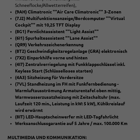
Schneeflocke/Allwetterreifen),
(9AH) Climatronic ""Air Care Climatronic"" 3-Zonen
(7J2) Multifunktionsanzeige/Bordcomputer ""Virtual
Cockpit"" mit 10,25 TFT Display
(8G1) Fernlichtassistent ""Light Assist""
(6I1) Spurhalteassistent ""Lane Assist""
(QR9) Verkehrszeichenerkennung
(8T2) Geschwindigkeitsregelanlage (GRA) elektronisch
(7X2) Einparkhilfe vorne und hinten
(4I7) Zentralverriegelung mit Funkklappschlüssel inkl.
Keyless Start (Schlüsselloses starten)
(4A3) Sitzheizung für Vordersitze
(7VL) Standheizung im FH mit Funkfernbedienung -
Warmluftausströmung Armaturentafel oben mittig,
Warmwasserzusatzheizung mit Zeitschaltuhr (max.
Laufzeit 120 min., Leistung in kW: 5 kW), Kühlkreislauf
wird erwärmt
(8IT) LED-Hauptscheinwerfer mit LED-Tagfahrlicht
Werksanschlussgarantie auf 5 Jahre / max. 100.000 Km
MULTIMEDIA UND KOMMUNIKATION: