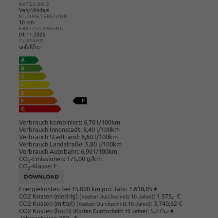
KATEGORIE
Van/Minibus
KILOMETERSTAND
10 km
ERSTZULASSUNG
01.11.2025
ZUSTAND
unfallfrei
Verbrauch kombiniert:
6,70 l/100km
Verbrauch Innenstadt:
8,40 l/100km
Verbrauch Stadtrand:
6,60 l/100km
Verbrauch Landstraße:
5,80 l/100km
Verbrauch Autobahn:
6,90 l/100km
CO
-Emissionen:
175,00 g/km
2
CO
-Klasse:
F
2
DOWNLOAD
Energiekosten bei 15.000 km pro Jahr:
1.618,05 €
CO2 Kosten (niedrig)
:
1.575,- €
(Kosten Durchschnitt 10 Jahre)
CO2 Kosten (mittel)
:
3.740,62 €
(Kosten Durchschnitt 10 Jahre)
CO2 Kosten (hoch)
:
5.775,- €
(Kosten Durchschnitt 10 Jahre)
Jahressteuer:
382,- €