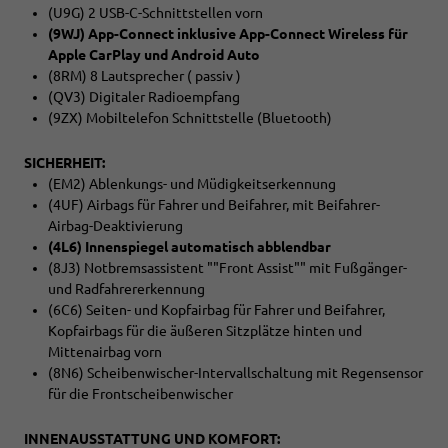
(U9G) 2 USB-C-Schnittstellen vorn
(9WJ) App-Connect inklusive App-Connect Wireless für
Apple CarPlay und Android Auto
(8RM) 8 Lautsprecher ( passiv )
(QV3) Digitaler Radioempfang
(9ZX) Mobiltelefon Schnittstelle (Bluetooth)
SICHERHEIT:
(EM2) Ablenkungs- und Müdigkeitserkennung
(4UF) Airbags für Fahrer und Beifahrer, mit Beifahrer-
Airbag-Deaktivierung
(4L6) Innenspiegel automatisch abblendbar
(8J3) Notbremsassistent ""Front Assist"" mit Fußgänger-
und Radfahrererkennung
(6C6) Seiten- und Kopfairbag für Fahrer und Beifahrer,
Kopfairbags für die äußeren Sitzplätze hinten und
Mittenairbag vorn
(8N6) Scheibenwischer-Intervallschaltung mit Regensensor
für die Frontscheibenwischer
INNENAUSSTATTUNG UND KOMFORT: