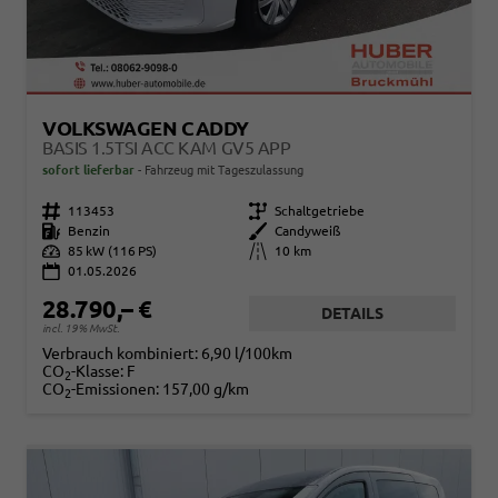
VOLKSWAGEN CADDY
BASIS 1.5TSI ACC KAM GV5 APP
sofort lieferbar
Fahrzeug mit Tageszulassung
Fahrzeugnr.
113453
Getriebe
Schaltgetriebe
Kraftstoff
Benzin
Außenfarbe
Candyweiß
Leistung
85 kW (116 PS)
Kilometerstand
10 km
01.05.2026
28.790,– €
DETAILS
incl. 19% MwSt.
Verbrauch kombiniert:
6,90 l/100km
CO
-Klasse:
F
2
CO
-Emissionen:
157,00 g/km
2