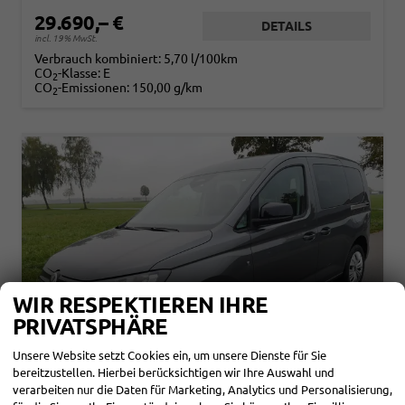
29.690,– €
DETAILS
incl. 19% MwSt.
Verbrauch kombiniert:
5,70 l/100km
CO
-Klasse:
E
2
CO
-Emissionen:
150,00 g/km
2
WIR RESPEKTIEREN IHRE
PRIVATSPHÄRE
Unsere Website setzt Cookies ein, um unsere Dienste für Sie
bereitzustellen. Hierbei berücksichtigen wir Ihre Auswahl und
verarbeiten nur die Daten für Marketing, Analytics und Personalisierung,