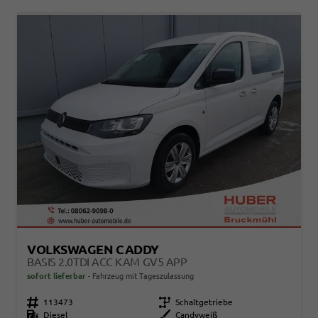
VOLKSWAGEN CADDY
BASIS 2.0TDI ACC KAM GV5 APP
sofort lieferbar
Fahrzeug mit Tageszulassung
Fahrzeugnr.
113473
Getriebe
Schaltgetriebe
Kraftstoff
Diesel
Außenfarbe
Candyweiß