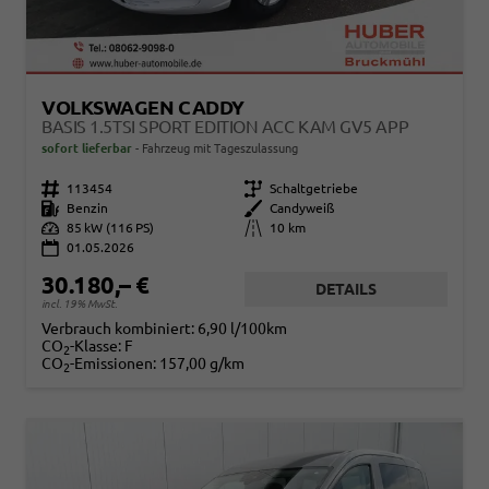
VOLKSWAGEN CADDY
BASIS 1.5TSI SPORT EDITION ACC KAM GV5 APP
sofort lieferbar
Fahrzeug mit Tageszulassung
Fahrzeugnr.
113454
Getriebe
Schaltgetriebe
Kraftstoff
Benzin
Außenfarbe
Candyweiß
Leistung
85 kW (116 PS)
Kilometerstand
10 km
01.05.2026
30.180,– €
DETAILS
incl. 19% MwSt.
Verbrauch kombiniert:
6,90 l/100km
CO
-Klasse:
F
2
CO
-Emissionen:
157,00 g/km
2