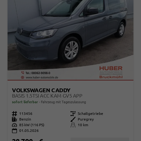
VOLKSWAGEN CADDY
BASIS 1.5TSI ACC KAM GV5 APP
sofort lieferbar
Fahrzeug mit Tageszulassung
Fahrzeugnr.
113456
Getriebe
Schaltgetriebe
Kraftstoff
Benzin
Außenfarbe
Puregrey
Leistung
85 kW (116 PS)
Kilometerstand
10 km
01.05.2026