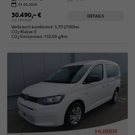
01.05.2026
30.490,– €
DETAILS
incl. 19% MwSt.
Verbrauch kombiniert:
5,70 l/100km
CO
-Klasse:
E
2
CO
-Emissionen:
150,00 g/km
2