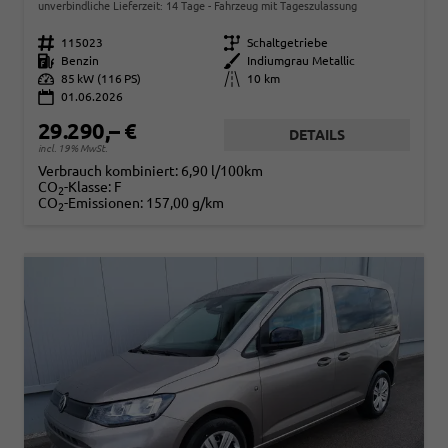
unverbindliche Lieferzeit:
14 Tage
Fahrzeug mit Tageszulassung
Fahrzeugnr.
115023
Getriebe
Schaltgetriebe
Kraftstoff
Benzin
Außenfarbe
Indiumgrau Metallic
Leistung
85 kW (116 PS)
Kilometerstand
10 km
01.06.2026
29.290,– €
DETAILS
incl. 19% MwSt.
Verbrauch kombiniert:
6,90 l/100km
CO
-Klasse:
F
2
CO
-Emissionen:
157,00 g/km
2