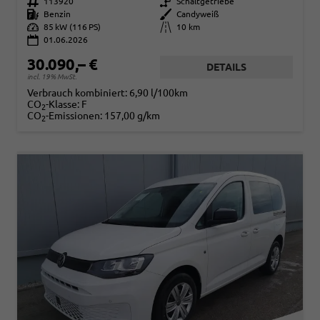
Fahrzeugnr.
113920
Getriebe
Schaltgetriebe
Kraftstoff
Benzin
Außenfarbe
Candyweiß
Leistung
85 kW (116 PS)
Kilometerstand
10 km
01.06.2026
30.090,– €
DETAILS
incl. 19% MwSt.
Verbrauch kombiniert:
6,90 l/100km
CO
-Klasse:
F
2
CO
-Emissionen:
157,00 g/km
2