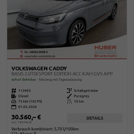
VOLKSWAGEN CADDY
BASIS 2.0TDI SPORT EDITION ACC KAM GV5 APP
sofort lieferbar
Fahrzeug mit Tageszulassung
Fahrzeugnr.
113993
Getriebe
Schaltgetriebe
Kraftstoff
Diesel
Außenfarbe
Puregrey
Leistung
75 kW (102 PS)
Kilometerstand
10 km
01.05.2026
30.560,– €
DETAILS
incl. 19% MwSt.
Verbrauch kombiniert:
5,70 l/100km
CO
-Klasse:
E