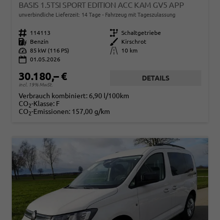
BASIS 1.5TSI SPORT EDITION ACC KAM GV5 APP
unverbindliche Lieferzeit:
14 Tage
Fahrzeug mit Tageszulassung
Fahrzeugnr.
114113
Getriebe
Schaltgetriebe
Kraftstoff
Benzin
Außenfarbe
Kirschrot
Leistung
85 kW (116 PS)
Kilometerstand
10 km
01.05.2026
30.180,– €
DETAILS
incl. 19% MwSt.
Verbrauch kombiniert:
6,90 l/100km
CO
-Klasse:
F
2
CO
-Emissionen:
157,00 g/km
2