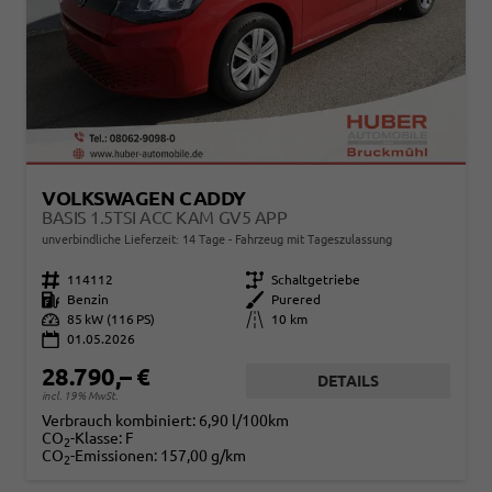
VOLKSWAGEN CADDY
BASIS 1.5TSI ACC KAM GV5 APP
unverbindliche Lieferzeit:
14 Tage
Fahrzeug mit Tageszulassung
Fahrzeugnr.
114112
Getriebe
Schaltgetriebe
Kraftstoff
Benzin
Außenfarbe
Purered
Leistung
85 kW (116 PS)
Kilometerstand
10 km
01.05.2026
28.790,– €
DETAILS
incl. 19% MwSt.
Verbrauch kombiniert:
6,90 l/100km
CO
-Klasse:
F
2
CO
-Emissionen:
157,00 g/km
2