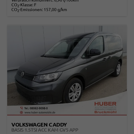
Verbrauch kombiniert:
6,90 l/100km
CO
-Klasse:
F
2
CO
-Emissionen:
157,00 g/km
2
VOLKSWAGEN CADDY
BASIS 1.5TSI ACC KAM GV5 APP