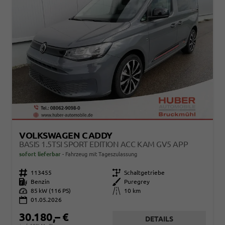
VOLKSWAGEN CADDY
BASIS 1.5TSI SPORT EDITION ACC KAM GV5 APP
sofort lieferbar
Fahrzeug mit Tageszulassung
Fahrzeugnr.
113455
Getriebe
Schaltgetriebe
Kraftstoff
Benzin
Außenfarbe
Puregrey
Leistung
85 kW (116 PS)
Kilometerstand
10 km
01.05.2026
30.180,– €
DETAILS