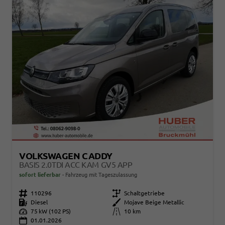
VOLKSWAGEN CADDY
BASIS 2.0TDI ACC KAM GV5 APP
sofort lieferbar
Fahrzeug mit Tageszulassung
Fahrzeugnr.
110296
Getriebe
Schaltgetriebe
Kraftstoff
Diesel
Außenfarbe
Mojave Beige Metallic
Leistung
75 kW (102 PS)
Kilometerstand
10 km
01.01.2026