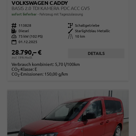
VOLKSWAGEN CADDY
BASIS 2.0 TDI KAMERA PDC ACC GV5
sofort lieferbar
Fahrzeug mit Tageszulassung
Fahrzeugnr.
113828
Getriebe
Schaltgetriebe
Kraftstoff
Diesel
Außenfarbe
Starlightblau Metallic
Leistung
75 kW (102 PS)
Kilometerstand
10 km
01.12.2025
28.790,– €
DETAILS
incl. 19% MwSt.
Verbrauch kombiniert:
5,70 l/100km
CO
-Klasse:
E
2
CO
-Emissionen:
150,00 g/km
2