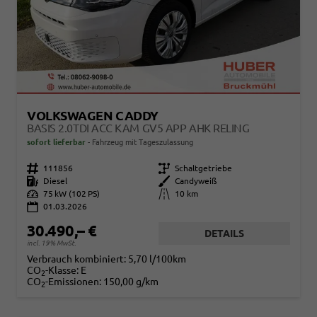
VOLKSWAGEN CADDY
BASIS 2.0TDI ACC KAM GV5 APP AHK RELING
sofort lieferbar
Fahrzeug mit Tageszulassung
Fahrzeugnr.
111856
Getriebe
Schaltgetriebe
Kraftstoff
Diesel
Außenfarbe
Candyweiß
Leistung
75 kW (102 PS)
Kilometerstand
10 km
01.03.2026
30.490,– €
DETAILS
incl. 19% MwSt.
Verbrauch kombiniert:
5,70 l/100km
CO
-Klasse:
E
2
CO
-Emissionen:
150,00 g/km
2