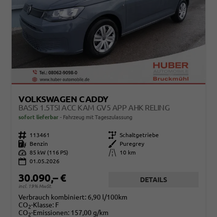
VOLKSWAGEN CADDY
BASIS 1.5TSI ACC KAM GV5 APP AHK RELING
sofort lieferbar
Fahrzeug mit Tageszulassung
Fahrzeugnr.
113461
Getriebe
Schaltgetriebe
Kraftstoff
Benzin
Außenfarbe
Puregrey
Leistung
85 kW (116 PS)
Kilometerstand
10 km
01.05.2026
30.090,– €
DETAILS
incl. 19% MwSt.
Verbrauch kombiniert:
6,90 l/100km
CO
-Klasse:
F
2
CO
-Emissionen:
157,00 g/km
2