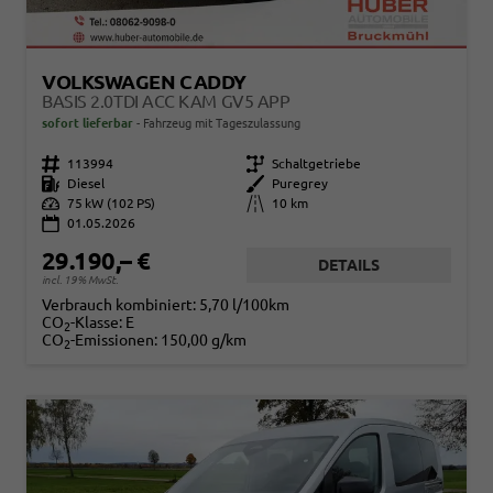
VOLKSWAGEN CADDY
BASIS 2.0TDI ACC KAM GV5 APP
sofort lieferbar
Fahrzeug mit Tageszulassung
Fahrzeugnr.
113994
Getriebe
Schaltgetriebe
Kraftstoff
Diesel
Außenfarbe
Puregrey
Leistung
75 kW (102 PS)
Kilometerstand
10 km
01.05.2026
29.190,– €
DETAILS
incl. 19% MwSt.
Verbrauch kombiniert:
5,70 l/100km
CO
-Klasse:
E
2
CO
-Emissionen:
150,00 g/km
2