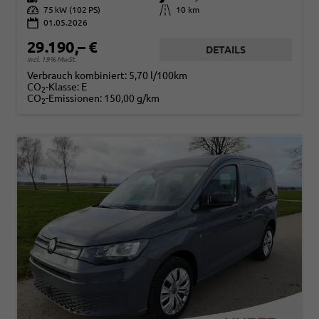
Leistung
75 kW (102 PS)
Kilometerstand
10 km
01.05.2026
29.190,– €
DETAILS
incl. 19% MwSt.
Verbrauch kombiniert:
5,70 l/100km
CO
-Klasse:
E
2
CO
-Emissionen:
150,00 g/km
2