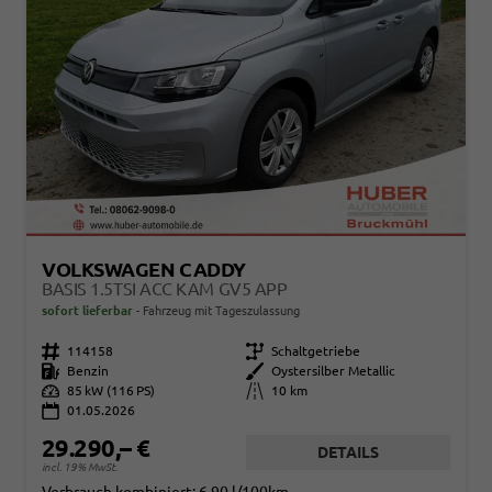
VOLKSWAGEN CADDY
BASIS 1.5TSI ACC KAM GV5 APP
sofort lieferbar
Fahrzeug mit Tageszulassung
Fahrzeugnr.
114158
Getriebe
Schaltgetriebe
Kraftstoff
Benzin
Außenfarbe
Oystersilber Metallic
Leistung
85 kW (116 PS)
Kilometerstand
10 km
01.05.2026
29.290,– €
DETAILS
incl. 19% MwSt.