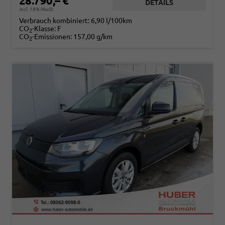
28.790,– €
DETAILS
incl. 19% MwSt.
Verbrauch kombiniert:
6,90 l/100km
CO
-Klasse:
F
2
CO
-Emissionen:
157,00 g/km
2