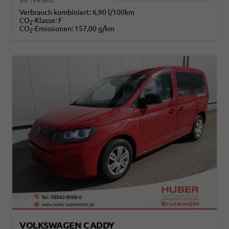
incl. 19% MwSt.
Verbrauch kombiniert:
6,90 l/100km
CO
-Klasse:
F
2
CO
-Emissionen:
157,00 g/km
2
VOLKSWAGEN CADDY