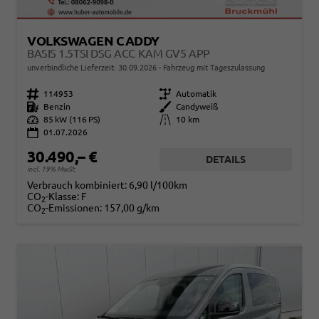
VOLKSWAGEN CADDY
BASIS 1.5TSI DSG ACC KAM GV5 APP
unverbindliche Lieferzeit:
30.09.2026
Fahrzeug mit Tageszulassung
Fahrzeugnr.
114953
Getriebe
Automatik
Kraftstoff
Benzin
Außenfarbe
Candyweiß
Leistung
85 kW (116 PS)
Kilometerstand
10 km
01.07.2026
30.490,– €
DETAILS
incl. 19% MwSt.
Verbrauch kombiniert:
6,90 l/100km
CO
-Klasse:
F
2
CO
-Emissionen:
157,00 g/km
2