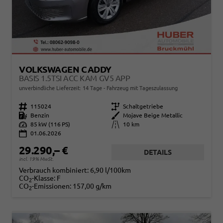
VOLKSWAGEN CADDY
BASIS 1.5TSI ACC KAM GV5 APP
unverbindliche Lieferzeit:
14 Tage
Fahrzeug mit Tageszulassung
Fahrzeugnr.
115024
Getriebe
Schaltgetriebe
Kraftstoff
Benzin
Außenfarbe
Mojave Beige Metallic
Leistung
85 kW (116 PS)
Kilometerstand
10 km
01.06.2026
29.290,– €
DETAILS
incl. 19% MwSt.
Verbrauch kombiniert:
6,90 l/100km
CO
-Klasse:
F
2
CO
-Emissionen:
157,00 g/km
2