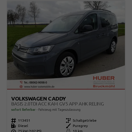
VOLKSWAGEN CADDY
BASIS 2.0TDI ACC KAM GV5 APP AHK RELING
sofort lieferbar
Fahrzeug mit Tageszulassung
Fahrzeugnr.
113451
Getriebe
Schaltgetriebe
Kraftstoff
Diesel
Außenfarbe
Puregrey
Leistung
75 kW (102 PS)
Kilometerstand
10 km