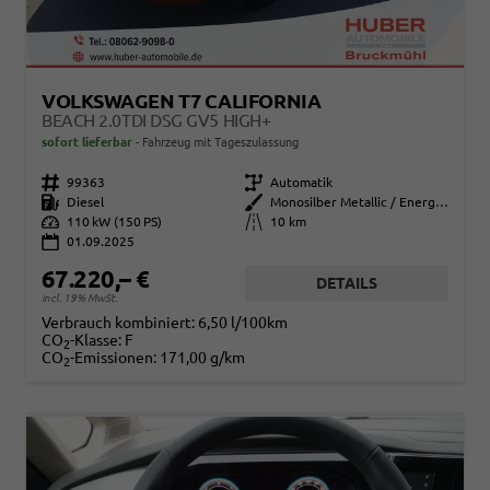
VOLKSWAGEN T7 CALIFORNIA
BEACH 2.0TDI DSG GV5 HIGH+
sofort lieferbar
Fahrzeug mit Tageszulassung
Fahrzeugnr.
99363
Getriebe
Automatik
Kraftstoff
Diesel
Außenfarbe
Monosilber Metallic / Energeticorange Metallic Dach Schwarz
Leistung
110 kW (150 PS)
Kilometerstand
10 km
01.09.2025
67.220,– €
DETAILS
incl. 19% MwSt.
Verbrauch kombiniert:
6,50 l/100km
CO
-Klasse:
F
2
CO
-Emissionen:
171,00 g/km
2