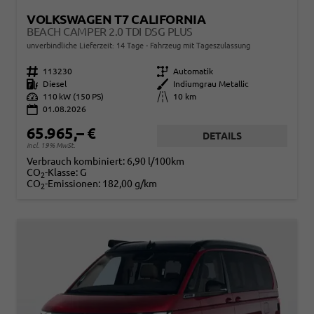
VOLKSWAGEN T7 CALIFORNIA
BEACH CAMPER 2.0 TDI DSG PLUS
unverbindliche Lieferzeit:
14 Tage
Fahrzeug mit Tageszulassung
Fahrzeugnr.
113230
Getriebe
Automatik
Kraftstoff
Diesel
Außenfarbe
Indiumgrau Metallic
Leistung
110 kW (150 PS)
Kilometerstand
10 km
01.08.2026
65.965,– €
DETAILS
incl. 19% MwSt.
Verbrauch kombiniert:
6,90 l/100km
CO
-Klasse:
G
2
CO
-Emissionen:
182,00 g/km
2