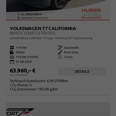
VOLKSWAGEN T7 CALIFORNIA
BEACH TOUR 2.0 TDI DSG
unverbindliche Lieferzeit:
14 Tage
Fahrzeug mit Tageszulassung
Fahrzeugnr.
114184
Getriebe
Automatik
Kraftstoff
Diesel
Außenfarbe
Pure Grey
Leistung
110 kW (150 PS)
Kilometerstand
10 km
01.08.2026
63.960,– €
DETAILS
incl. 19% MwSt.
Verbrauch kombiniert:
6,90 l/100km
CO
-Klasse:
G
2
CO
-Emissionen:
182,00 g/km
2