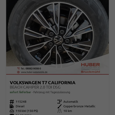
VOLKSWAGEN T7 CALIFORNIA
BEACH CAMPER 2.0 TDI DSG
sofort lieferbar
Fahrzeug mit Tageszulassung
Fahrzeugnr.
115248
Getriebe
Automatik
Kraftstoff
Diesel
Außenfarbe
Copperbronze Metallic
Leistung
110 kW (150 PS)
Kilometerstand
10 km