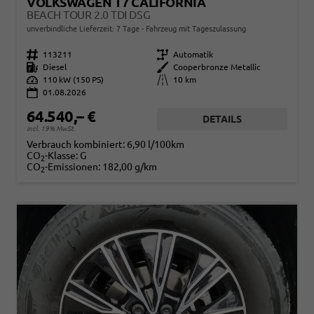
VOLKSWAGEN T7 CALIFORNIA
BEACH TOUR 2.0 TDI DSG
unverbindliche Lieferzeit:
7 Tage
Fahrzeug mit Tageszulassung
Fahrzeugnr.
113211
Getriebe
Automatik
Kraftstoff
Diesel
Außenfarbe
Cooperbronze Metallic
Leistung
110 kW (150 PS)
Kilometerstand
10 km
01.08.2026
64.540,– €
DETAILS
incl. 19% MwSt.
Verbrauch kombiniert:
6,90 l/100km
CO
-Klasse:
G
2
CO
-Emissionen:
182,00 g/km
2