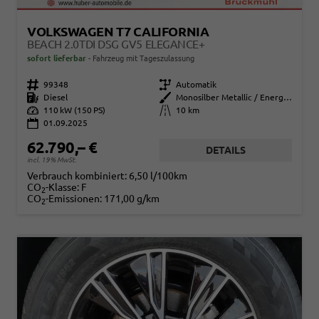
VOLKSWAGEN T7 CALIFORNIA
BEACH 2.0TDI DSG GV5 ELEGANCE+
sofort lieferbar
Fahrzeug mit Tageszulassung
Fahrzeugnr.
99348
Getriebe
Automatik
Kraftstoff
Diesel
Außenfarbe
Monosilber Metallic / Energeticorange Metallic
Leistung
110 kW (150 PS)
Kilometerstand
10 km
01.09.2025
62.790,– €
DETAILS
incl. 19% MwSt.
Verbrauch kombiniert:
6,50 l/100km
CO
-Klasse:
F
2
CO
-Emissionen:
171,00 g/km
2