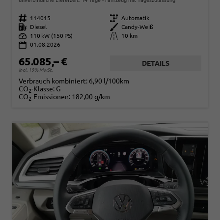
unverbindliche Lieferzeit:
14 Tage
Fahrzeug mit Tageszulassung
Fahrzeugnr.
114015
Getriebe
Automatik
Kraftstoff
Diesel
Außenfarbe
Candy-Weiß
Leistung
110 kW (150 PS)
Kilometerstand
10 km
01.08.2026
65.085,– €
DETAILS
incl. 19% MwSt.
Verbrauch kombiniert:
6,90 l/100km
CO
-Klasse:
G
2
CO
-Emissionen:
182,00 g/km
2