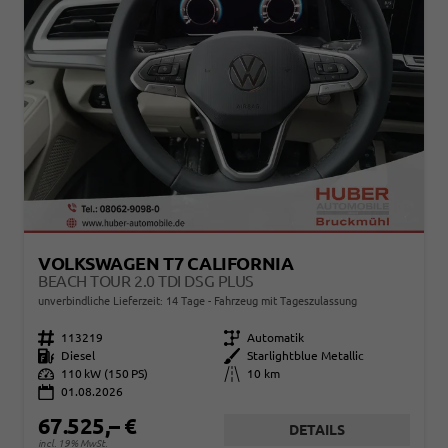
VOLKSWAGEN T7 CALIFORNIA
BEACH TOUR 2.0 TDI DSG PLUS
unverbindliche Lieferzeit:
14 Tage
Fahrzeug mit Tageszulassung
Fahrzeugnr.
113219
Getriebe
Automatik
Kraftstoff
Diesel
Außenfarbe
Starlightblue Metallic
Leistung
110 kW (150 PS)
Kilometerstand
10 km
01.08.2026
67.525,– €
DETAILS
incl. 19% MwSt.