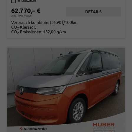
01.08.2026
62.770,– €
DETAILS
incl. 19% MwSt.
Verbrauch kombiniert:
6,90 l/100km
CO
-Klasse:
G
2
CO
-Emissionen:
182,00 g/km
2