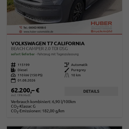
VOLKSWAGEN T7 CALIFORNIA
BEACH CAMPER 2.0 TDI DSG
sofort lieferbar
Fahrzeug mit Tageszulassung
Fahrzeugnr.
115199
Getriebe
Automatik
Kraftstoff
Diesel
Außenfarbe
Puregrey
Leistung
110 kW (150 PS)
Kilometerstand
10 km
01.08.2026
62.200,– €
DETAILS
incl. 19% MwSt.
Verbrauch kombiniert:
6,90 l/100km
CO
-Klasse:
G
2
CO
-Emissionen:
182,00 g/km
2