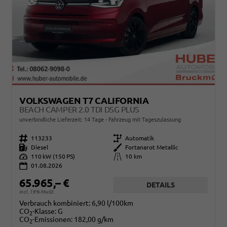
VOLKSWAGEN T7 CALIFORNIA
BEACH CAMPER 2.0 TDI DSG PLUS
unverbindliche Lieferzeit:
14 Tage
Fahrzeug mit Tageszulassung
Fahrzeugnr.
113233
Getriebe
Automatik
Kraftstoff
Diesel
Außenfarbe
Fortanarot Metallic
Leistung
110 kW (150 PS)
Kilometerstand
10 km
01.08.2026
65.965,– €
DETAILS
incl. 19% MwSt.
Verbrauch kombiniert:
6,90 l/100km
CO
-Klasse:
G
2
CO
-Emissionen:
182,00 g/km
2