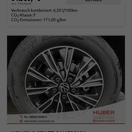
incl. 19% MwSt.
Verbrauch kombiniert:
6,50 l/100km
CO
-Klasse:
F
2
CO
-Emissionen:
171,00 g/km
2