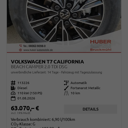
VOLKSWAGEN T7 CALIFORNIA
BEACH CAMPER 2.0 TDI DSG
unverbindliche Lieferzeit:
14 Tage
Fahrzeug mit Tageszulassung
Fahrzeugnr.
113226
Getriebe
Automatik
Kraftstoff
Diesel
Außenfarbe
Fortanarot Metallic
Leistung
110 kW (150 PS)
Kilometerstand
10 km
01.08.2026
63.070,– €
DETAILS
incl. 19% MwSt.
Verbrauch kombiniert:
6,90 l/100km
CO
-Klasse:
G
2