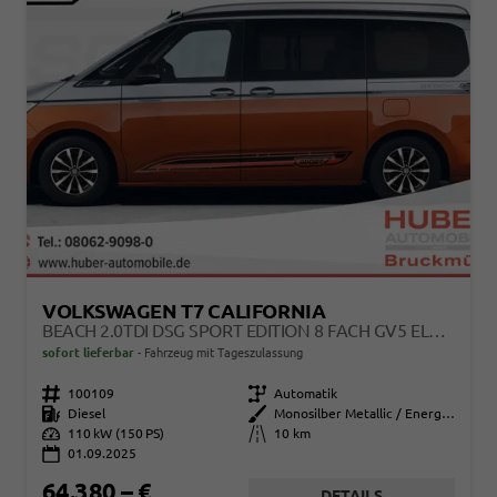
VOLKSWAGEN T7 CALIFORNIA
BEACH 2.0TDI DSG SPORT EDITION 8 FACH GV5 ELEGANCE+
sofort lieferbar
Fahrzeug mit Tageszulassung
Fahrzeugnr.
100109
Getriebe
Automatik
Kraftstoff
Diesel
Außenfarbe
Monosilber Metallic / Energeticorange Metallic
Leistung
110 kW (150 PS)
Kilometerstand
10 km
01.09.2025
64.380,– €
DETAILS