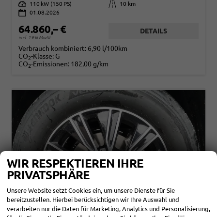
Leistung
110 kW (150 PS)
Kilometerstand
10 km
01.08.2026
64.860,– €
DETAILS
incl. 19% MwSt.
Verbrauch kombiniert:
6,90 l/100km
CO
-Klasse:
G
2
CO
-Emissionen:
182,00 g/km
2
WIR RESPEKTIEREN IHRE
PRIVATSPHÄRE
Unsere Website setzt Cookies ein, um unsere Dienste für Sie
bereitzustellen. Hierbei berücksichtigen wir Ihre Auswahl und
verarbeiten nur die Daten für Marketing, Analytics und Personalisierung,