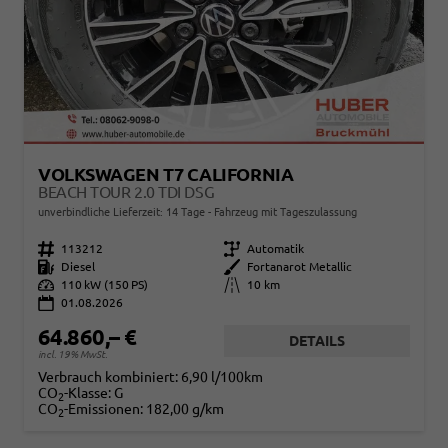
VOLKSWAGEN T7 CALIFORNIA
BEACH TOUR 2.0 TDI DSG
unverbindliche Lieferzeit:
14 Tage
Fahrzeug mit Tageszulassung
Fahrzeugnr.
113212
Getriebe
Automatik
Kraftstoff
Diesel
Außenfarbe
Fortanarot Metallic
Leistung
110 kW (150 PS)
Kilometerstand
10 km
01.08.2026
64.860,– €
DETAILS
incl. 19% MwSt.
Verbrauch kombiniert:
6,90 l/100km
CO
-Klasse:
G
2
CO
-Emissionen:
182,00 g/km
2