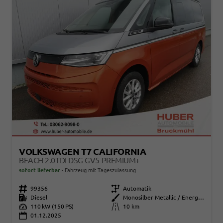
VOLKSWAGEN T7 CALIFORNIA
BEACH 2.0TDI DSG GV5 PREMIUM+
sofort lieferbar
Fahrzeug mit Tageszulassung
Fahrzeugnr.
99356
Getriebe
Automatik
Kraftstoff
Diesel
Außenfarbe
Monosilber Metallic / Energetic Orange Metallic
Leistung
110 kW (150 PS)
Kilometerstand
10 km
01.12.2025