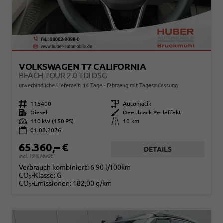
VOLKSWAGEN T7 CALIFORNIA
BEACH TOUR 2.0 TDI DSG
unverbindliche Lieferzeit:
14 Tage
Fahrzeug mit Tageszulassung
Fahrzeugnr.
115400
Getriebe
Automatik
Kraftstoff
Diesel
Außenfarbe
Deepblack Perleffekt
Leistung
110 kW (150 PS)
Kilometerstand
10 km
01.08.2026
65.360,– €
DETAILS
incl. 19% MwSt.
Verbrauch kombiniert:
6,90 l/100km
CO
-Klasse:
G
2
CO
-Emissionen:
182,00 g/km
2