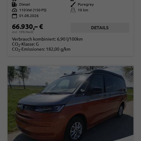
Kraftstoff
Diesel
Außenfarbe
Puregrey
Leistung
110 kW (150 PS)
Kilometerstand
10 km
01.08.2026
66.930,– €
DETAILS
incl. 19% MwSt.
Verbrauch kombiniert:
6,90 l/100km
CO
-Klasse:
G
2
CO
-Emissionen:
182,00 g/km
2