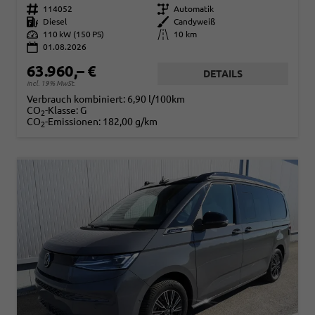
Fahrzeugnr.
114052
Getriebe
Automatik
Kraftstoff
Diesel
Außenfarbe
Candyweiß
Leistung
110 kW (150 PS)
Kilometerstand
10 km
01.08.2026
63.960,– €
DETAILS
incl. 19% MwSt.
Verbrauch kombiniert:
6,90 l/100km
CO
-Klasse:
G
2
CO
-Emissionen:
182,00 g/km
2