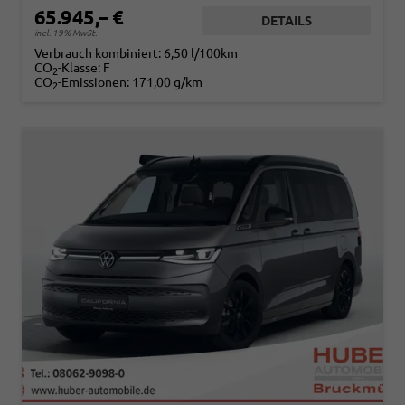
65.945,– €
DETAILS
incl. 19% MwSt.
Verbrauch kombiniert:
6,50 l/100km
CO
-Klasse:
F
2
CO
-Emissionen:
171,00 g/km
2