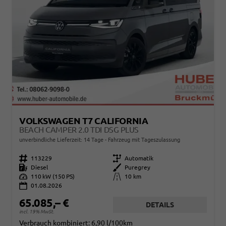
VOLKSWAGEN T7 CALIFORNIA
BEACH CAMPER 2.0 TDI DSG PLUS
unverbindliche Lieferzeit:
14 Tage
Fahrzeug mit Tageszulassung
Fahrzeugnr.
113229
Getriebe
Automatik
Kraftstoff
Diesel
Außenfarbe
Puregrey
Leistung
110 kW (150 PS)
Kilometerstand
10 km
01.08.2026
65.085,– €
DETAILS
incl. 19% MwSt.
Verbrauch kombiniert:
6,90 l/100km