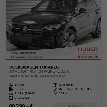
VOLKSWAGEN TOUAREG
3,0 V6 TDI 4MOTION R-LINE - LAGER
sofort lieferbar
Fahrzeug mit Tageszulassung
Fahrzeugnr.
113725
Getriebe
Automatik
Kraftstoff
Diesel
Außenfarbe
Deep Black Metallic (0E)
Leistung
210 kW (286 PS)
Kilometerstand
20 km
01.05.2026
80.290,– €
DETAILS