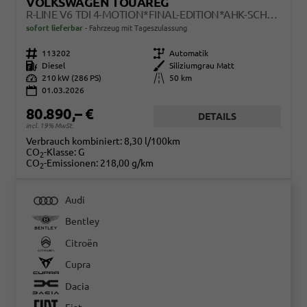
VOLKSWAGEN TOUAREG
R-LINE V6 TDI 4-MOTION*FINAL-EDITION*AHK-SCHWENKBAR*NAVI*ACC*PDC*LED*SHZ*BLACKSTYLE*20-ZOLL
sofort lieferbar
Fahrzeug mit Tageszulassung
Fahrzeugnr.
113202
Getriebe
Automatik
Kraftstoff
Diesel
Außenfarbe
Siliziumgrau Matt
Leistung
210 kW (286 PS)
Kilometerstand
50 km
01.03.2026
80.890,– €
DETAILS
incl. 19% MwSt.
Verbrauch kombiniert:
8,30 l/100km
CO
-Klasse:
G
2
CO
-Emissionen:
218,00 g/km
2
Audi
Bentley
Citroën
Cupra
Dacia