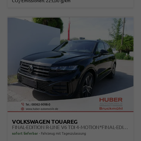
CO
-Emissionen:
225,00 g/km
2
VOLKSWAGEN TOUAREG
FINAL-EDITION R-LINE V6 TDI 4-MOTION*FINAL-EDITION*AHK-SCHWENKBAR*NAVI*ACC*PDC*LED*SHZ*21-ZOLL
sofort lieferbar
Fahrzeug mit Tageszulassung