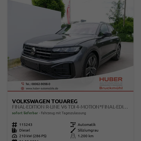
VOLKSWAGEN TOUAREG
FINAL-EDITION R-LINE V6 TDI 4-MOTION*FINAL-EDITION*AHK-SCHWENKBAR*NAVI*ACC*PDC*LED*SHZ*21-ZOLL
sofort lieferbar
Fahrzeug mit Tageszulassung
Fahrzeugnr.
115243
Getriebe
Automatik
Kraftstoff
Diesel
Außenfarbe
Siliziumgrau
Leistung
210 kW (286 PS)
Kilometerstand
1.200 km