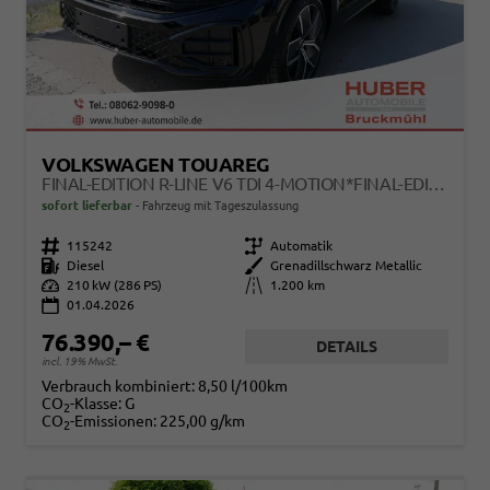
VOLKSWAGEN TOUAREG
FINAL-EDITION R-LINE V6 TDI 4-MOTION*FINAL-EDITION*AHK-SCHWENKBAR*NAVI*ACC*PDC*LED*SHZ*21-ZOLL
sofort lieferbar
Fahrzeug mit Tageszulassung
Fahrzeugnr.
115242
Getriebe
Automatik
Kraftstoff
Diesel
Außenfarbe
Grenadillschwarz Metallic
Leistung
210 kW (286 PS)
Kilometerstand
1.200 km
01.04.2026
76.390,– €
DETAILS
incl. 19% MwSt.
Verbrauch kombiniert:
8,50 l/100km
CO
-Klasse:
G
2
CO
-Emissionen:
225,00 g/km
2