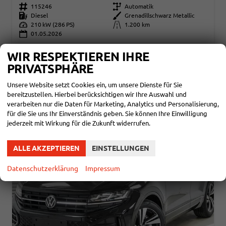
Fahrzeugnr.
115246
Getriebe
Automatik
Kraftstoff
Diesel
Außenfarbe
Grenadillschwarz Metallic
Leistung
210 kW (286 PS)
Kilometerstand
1.200 km
01.05.2026
76.390,– €
DETAILS
WIR RESPEKTIEREN IHRE
incl. 19% MwSt.
PRIVATSPHÄRE
Verbrauch kombiniert:
8,50 l/100km
CO
-Klasse:
G
2
Unsere Website setzt Cookies ein, um unsere Dienste für Sie
CO
-Emissionen:
225,00 g/km
2
bereitzustellen. Hierbei berücksichtigen wir Ihre Auswahl und
verarbeiten nur die Daten für Marketing, Analytics und Personalisierung,
für die Sie uns Ihr Einverständnis geben. Sie können Ihre Einwilligung
jederzeit mit Wirkung für die Zukunft widerrufen.
ALLE AKZEPTIEREN
EINSTELLUNGEN
Datenschutzerklärung
Impressum