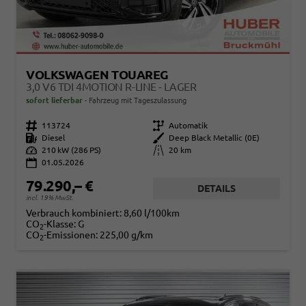
VOLKSWAGEN TOUAREG
3,0 V6 TDI 4MOTION R-LINE - LAGER
sofort lieferbar
Fahrzeug mit Tageszulassung
Fahrzeugnr.
113724
Getriebe
Automatik
Kraftstoff
Diesel
Außenfarbe
Deep Black Metallic (0E)
Leistung
210 kW (286 PS)
Kilometerstand
20 km
01.05.2026
79.290,– €
DETAILS
incl. 19% MwSt.
Verbrauch kombiniert:
8,60 l/100km
CO
-Klasse:
G
2
CO
-Emissionen:
225,00 g/km
2