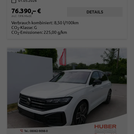
01.05.2026
76.390,– €
DETAILS
incl. 19% MwSt.
Verbrauch kombiniert:
8,50 l/100km
CO
-Klasse:
G
2
CO
-Emissionen:
225,00 g/km
2