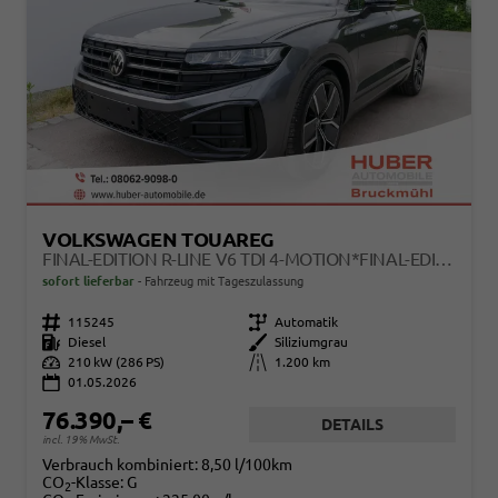
VOLKSWAGEN TOUAREG
FINAL-EDITION R-LINE V6 TDI 4-MOTION*FINAL-EDITION*AHK-SCHWENKBAR*NAVI*ACC*PDC*LED*SHZ*21-ZOLL
sofort lieferbar
Fahrzeug mit Tageszulassung
Fahrzeugnr.
115245
Getriebe
Automatik
Kraftstoff
Diesel
Außenfarbe
Siliziumgrau
Leistung
210 kW (286 PS)
Kilometerstand
1.200 km
01.05.2026
76.390,– €
DETAILS
incl. 19% MwSt.
Verbrauch kombiniert:
8,50 l/100km
CO
-Klasse:
G
2