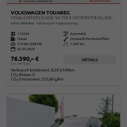
VOLKSWAGEN TOUAREG
FINAL-EDITION R-LINE V6 TDI 4-MOTION*FINAL-EDITION*AHK-SCHWENKBAR*NAVI*ACC*PDC*LED*SHZ*21-ZOLL
sofort lieferbar
Fahrzeug mit Tageszulassung
Fahrzeugnr.
115244
Getriebe
Automatik
Kraftstoff
Diesel
Außenfarbe
Oryxweiß Perlmutteffekt
Leistung
210 kW (286 PS)
Kilometerstand
1.200 km
01.05.2026
76.390,– €
DETAILS
incl. 19% MwSt.
Verbrauch kombiniert:
8,50 l/100km
CO
-Klasse:
G
2
CO
-Emissionen:
225,00 g/km
2