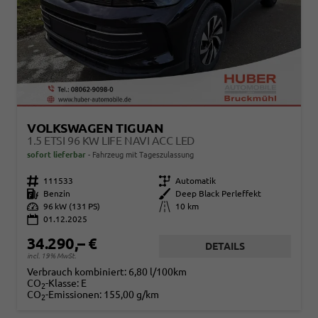
VOLKSWAGEN TIGUAN
1.5 ETSI 96 KW LIFE NAVI ACC LED
sofort lieferbar
Fahrzeug mit Tageszulassung
Fahrzeugnr.
111533
Getriebe
Automatik
Kraftstoff
Benzin
Außenfarbe
Deep Black Perleffekt
Leistung
96 kW (131 PS)
Kilometerstand
10 km
01.12.2025
34.290,– €
DETAILS
incl. 19% MwSt.
Verbrauch kombiniert:
6,80 l/100km
CO
-Klasse:
E
2
CO
-Emissionen:
155,00 g/km
2