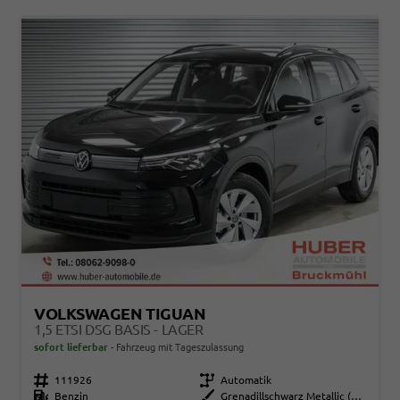
VOLKSWAGEN TIGUAN
1,5 ETSI DSG BASIS - LAGER
sofort lieferbar
Fahrzeug mit Tageszulassung
Fahrzeugnr.
111926
Getriebe
Automatik
Kraftstoff
Benzin
Außenfarbe
Grenadillschwarz Metallic (0E)