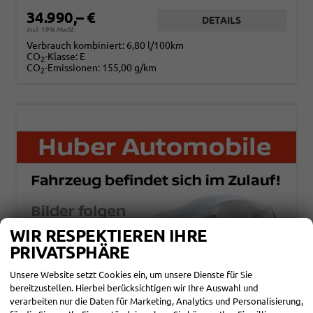
34.990,– €
DETAILS
incl. 19% MwSt.
Verbrauch kombiniert:
6,80 l/100km
CO
-Klasse:
E
2
CO
-Emissionen:
155,00 g/km
2
WIR RESPEKTIEREN IHRE
PRIVATSPHÄRE
Unsere Website setzt Cookies ein, um unsere Dienste für Sie
bereitzustellen. Hierbei berücksichtigen wir Ihre Auswahl und
verarbeiten nur die Daten für Marketing, Analytics und Personalisierung,