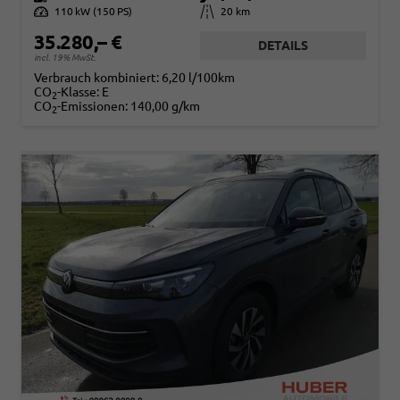
Leistung
110 kW (150 PS)
Kilometerstand
20 km
35.280,– €
DETAILS
incl. 19% MwSt.
Verbrauch kombiniert:
6,20 l/100km
CO
-Klasse:
E
2
CO
-Emissionen:
140,00 g/km
2