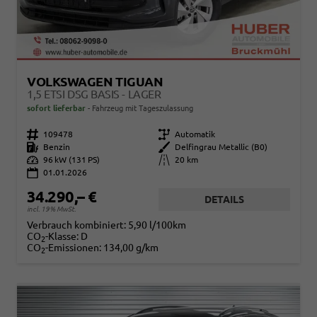
VOLKSWAGEN TIGUAN
1,5 ETSI DSG BASIS - LAGER
sofort lieferbar
Fahrzeug mit Tageszulassung
Fahrzeugnr.
109478
Getriebe
Automatik
Kraftstoff
Benzin
Außenfarbe
Delfingrau Metallic (B0)
Leistung
96 kW (131 PS)
Kilometerstand
20 km
01.01.2026
34.290,– €
DETAILS
incl. 19% MwSt.
Verbrauch kombiniert:
5,90 l/100km
CO
-Klasse:
D
2
CO
-Emissionen:
134,00 g/km
2