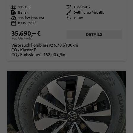
Fahrzeugnr.
115193
Getriebe
Automatik
Kraftstoff
Benzin
Außenfarbe
Delfingrau Metallic
Leistung
110 kW (150 PS)
Kilometerstand
10 km
01.06.2026
35.690,– €
DETAILS
incl. 19% MwSt.
Verbrauch kombiniert:
6,70 l/100km
CO
-Klasse:
E
2
CO
-Emissionen:
152,00 g/km
2