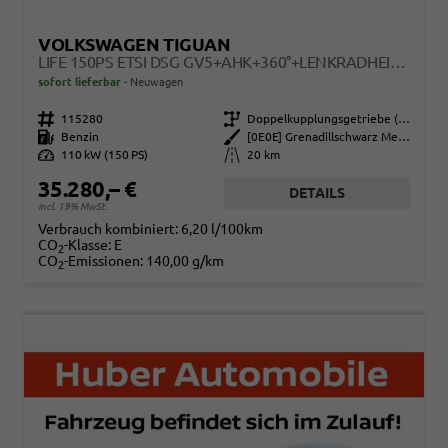
VOLKSWAGEN TIGUAN
LIFE 150PS ETSI DSG GV5+AHK+360°+LENKRADHEIZ+IQ.DRIVE+ACC+APP+EHECK+LED
sofort lieferbar
Neuwagen
Fahrzeugnr.
115280
Getriebe
Doppelkupplungsgetriebe (DSG)
Kraftstoff
Benzin
Außenfarbe
[0E0E] Grenadillschwarz Metallic
Leistung
110 kW (150 PS)
Kilometerstand
20 km
35.280,– €
DETAILS
incl. 19% MwSt.
Verbrauch kombiniert:
6,20 l/100km
CO
-Klasse:
E
2
CO
-Emissionen:
140,00 g/km
2