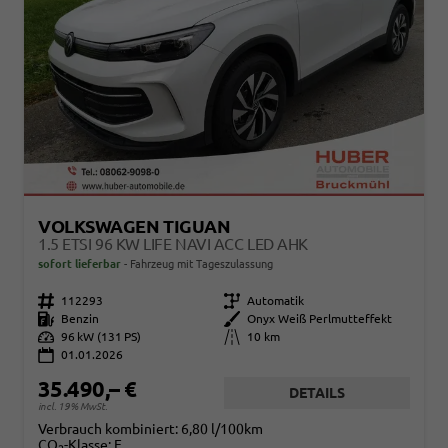
VOLKSWAGEN TIGUAN
1.5 ETSI 96 KW LIFE NAVI ACC LED AHK
sofort lieferbar
Fahrzeug mit Tageszulassung
Fahrzeugnr.
112293
Getriebe
Automatik
Kraftstoff
Benzin
Außenfarbe
Onyx Weiß Perlmutteffekt
Leistung
96 kW (131 PS)
Kilometerstand
10 km
01.01.2026
35.490,– €
DETAILS
incl. 19% MwSt.
Verbrauch kombiniert:
6,80 l/100km
CO
-Klasse:
E