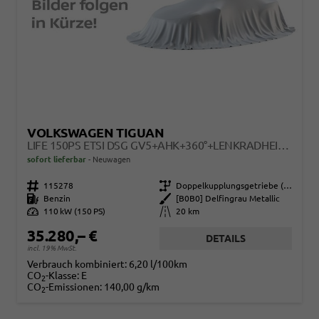
VOLKSWAGEN TIGUAN
LIFE 150PS ETSI DSG GV5+AHK+360°+LENKRADHEIZ+IQ.DRIVE+ACC+APP+EHECK+LED
sofort lieferbar
Neuwagen
Fahrzeugnr.
115278
Getriebe
Doppelkupplungsgetriebe (DSG)
Kraftstoff
Benzin
Außenfarbe
[B0B0] Delfingrau Metallic
Leistung
110 kW (150 PS)
Kilometerstand
20 km
35.280,– €
DETAILS
incl. 19% MwSt.
Verbrauch kombiniert:
6,20 l/100km
CO
-Klasse:
E
2
CO
-Emissionen:
140,00 g/km
2