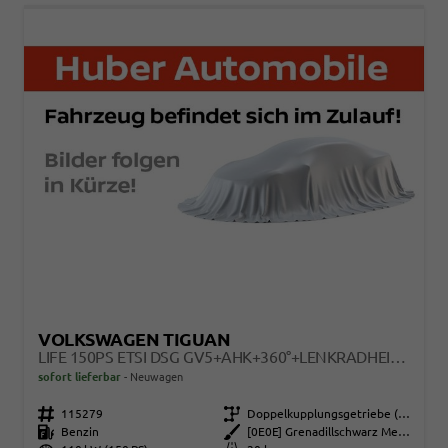
VOLKSWAGEN TIGUAN
LIFE 150PS ETSI DSG GV5+AHK+360°+LENKRADHEIZ+IQ.DRIVE+ACC+APP+EHECK+LED
sofort lieferbar
Neuwagen
Fahrzeugnr.
115279
Getriebe
Doppelkupplungsgetriebe (DSG)
Kraftstoff
Benzin
Außenfarbe
[0E0E] Grenadillschwarz Metallic