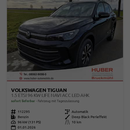
VOLKSWAGEN TIGUAN
1.5 ETSI 96 KW LIFE NAVI ACC LED AHK
sofort lieferbar
Fahrzeug mit Tageszulassung
Fahrzeugnr.
112295
Getriebe
Automatik
Kraftstoff
Benzin
Außenfarbe
Deep Black Perleffekt
Leistung
96 kW (131 PS)
Kilometerstand
10 km
01.01.2026