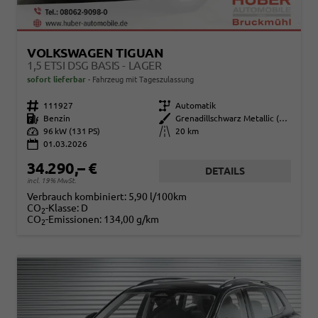
VOLKSWAGEN TIGUAN
1,5 ETSI DSG BASIS - LAGER
sofort lieferbar
Fahrzeug mit Tageszulassung
Fahrzeugnr.
111927
Getriebe
Automatik
Kraftstoff
Benzin
Außenfarbe
Grenadillschwarz Metallic (0E)
Leistung
96 kW (131 PS)
Kilometerstand
20 km
01.03.2026
34.290,– €
DETAILS
incl. 19% MwSt.
Verbrauch kombiniert:
5,90 l/100km
CO
-Klasse:
D
2
CO
-Emissionen:
134,00 g/km
2