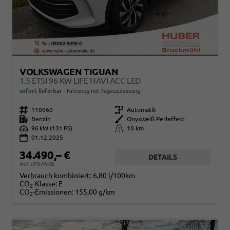
VOLKSWAGEN TIGUAN
1.5 ETSI 96 KW LIFE NAVI ACC LED
sofort lieferbar
Fahrzeug mit Tageszulassung
Fahrzeugnr.
110960
Getriebe
Automatik
Kraftstoff
Benzin
Außenfarbe
Onyxweiß Perleffekt
Leistung
96 kW (131 PS)
Kilometerstand
10 km
01.12.2025
34.490,– €
DETAILS
incl. 19% MwSt.
Verbrauch kombiniert:
6,80 l/100km
CO
-Klasse:
E
2
CO
-Emissionen:
155,00 g/km
2