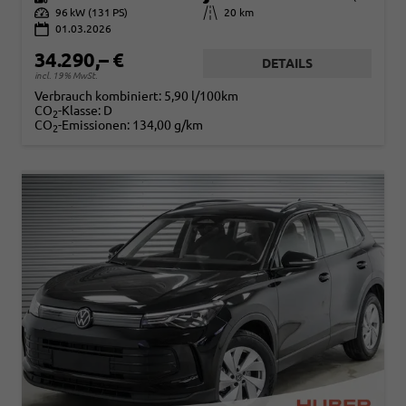
Leistung
96 kW (131 PS)
Kilometerstand
20 km
01.03.2026
34.290,– €
DETAILS
incl. 19% MwSt.
Verbrauch kombiniert:
5,90 l/100km
CO
-Klasse:
D
2
CO
-Emissionen:
134,00 g/km
2