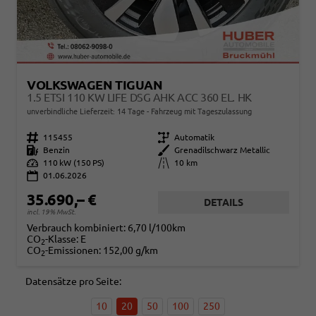
VOLKSWAGEN TIGUAN
1.5 ETSI 110 KW LIFE DSG AHK ACC 360 EL. HK
unverbindliche Lieferzeit:
14 Tage
Fahrzeug mit Tageszulassung
Fahrzeugnr.
115455
Getriebe
Automatik
Kraftstoff
Benzin
Außenfarbe
Grenadilschwarz Metallic
Leistung
110 kW (150 PS)
Kilometerstand
10 km
01.06.2026
35.690,– €
DETAILS
incl. 19% MwSt.
Verbrauch kombiniert:
6,70 l/100km
CO
-Klasse:
E
2
CO
-Emissionen:
152,00 g/km
2
Datensätze pro Seite:
10
20
50
100
250