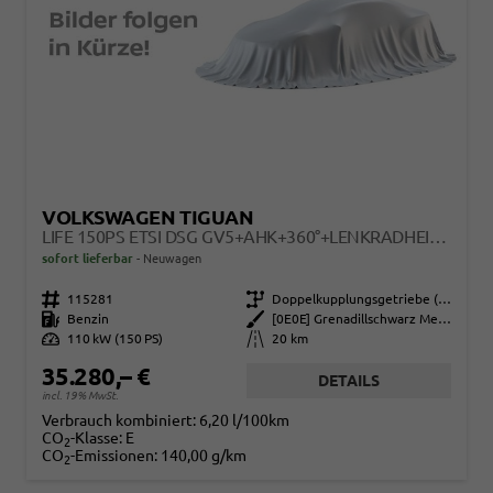
VOLKSWAGEN TIGUAN
LIFE 150PS ETSI DSG GV5+AHK+360°+LENKRADHEIZ+IQ.DRIVE+ACC+APP+EHECK+LED
sofort lieferbar
Neuwagen
Fahrzeugnr.
115281
Getriebe
Doppelkupplungsgetriebe (DSG)
Kraftstoff
Benzin
Außenfarbe
[0E0E] Grenadillschwarz Metallic
Leistung
110 kW (150 PS)
Kilometerstand
20 km
35.280,– €
DETAILS
incl. 19% MwSt.
Verbrauch kombiniert:
6,20 l/100km
CO
-Klasse:
E
2
CO
-Emissionen:
140,00 g/km
2