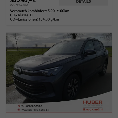
34.290,– €
DETAILS
incl. 19% MwSt.
Verbrauch kombiniert:
5,90 l/100km
CO
-Klasse:
D
2
CO
-Emissionen:
134,00 g/km
2