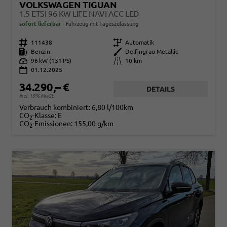
VOLKSWAGEN TIGUAN
1.5 ETSI 96 KW LIFE NAVI ACC LED
sofort lieferbar
Fahrzeug mit Tageszulassung
Fahrzeugnr.
111438
Getriebe
Automatik
Kraftstoff
Benzin
Außenfarbe
Delfingrau Metallic
Leistung
96 kW (131 PS)
Kilometerstand
10 km
01.12.2025
34.290,– €
DETAILS
incl. 19% MwSt.
Verbrauch kombiniert:
6,80 l/100km
CO
-Klasse:
E
2
CO
-Emissionen:
155,00 g/km
2