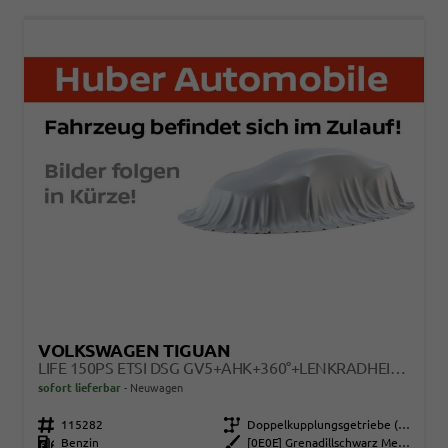
VOLKSWAGEN TIGUAN
LIFE 150PS ETSI DSG GV5+AHK+360°+LENKRADHEIZ+IQ.DRIVE+ACC+APP+EHECK+LED
sofort lieferbar
Neuwagen
Fahrzeugnr.
115282
Getriebe
Doppelkupplungsgetriebe (DSG)
Kraftstoff
Benzin
Außenfarbe
[0E0E] Grenadillschwarz Metallic