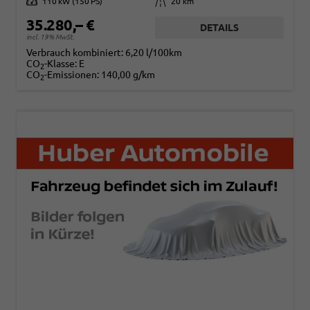
Leistung
110 kW (150 PS)
Kilometerstand
20 km
35.280,– €
DETAILS
incl. 19% MwSt.
Verbrauch kombiniert:
6,20 l/100km
CO
-Klasse:
E
2
CO
-Emissionen:
140,00 g/km
2