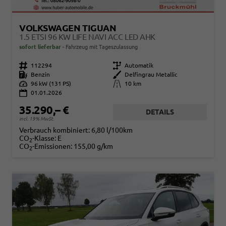
VOLKSWAGEN TIGUAN
1.5 ETSI 96 KW LIFE NAVI ACC LED AHK
sofort lieferbar
Fahrzeug mit Tageszulassung
Fahrzeugnr.
112294
Getriebe
Automatik
Kraftstoff
Benzin
Außenfarbe
Delfingrau Metallic
Leistung
96 kW (131 PS)
Kilometerstand
10 km
01.01.2026
35.290,– €
DETAILS
incl. 19% MwSt.
Verbrauch kombiniert:
6,80 l/100km
CO
-Klasse:
E
2
CO
-Emissionen:
155,00 g/km
2