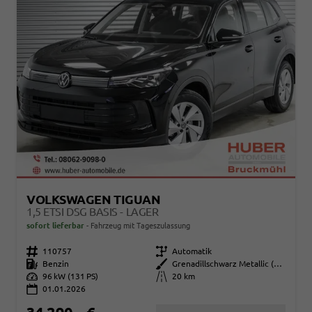
VOLKSWAGEN TIGUAN
1,5 ETSI DSG BASIS - LAGER
sofort lieferbar
Fahrzeug mit Tageszulassung
Fahrzeugnr.
110757
Getriebe
Automatik
Kraftstoff
Benzin
Außenfarbe
Grenadillschwarz Metallic (0E)
Leistung
96 kW (131 PS)
Kilometerstand
20 km
01.01.2026