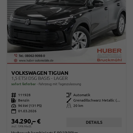
VOLKSWAGEN TIGUAN
1,5 ETSI DSG BASIS - LAGER
sofort lieferbar
Fahrzeug mit Tageszulassung
Fahrzeugnr.
111928
Getriebe
Automatik
Kraftstoff
Benzin
Außenfarbe
Grenadillschwarz Metallic (0E)
Leistung
96 kW (131 PS)
Kilometerstand
20 km
01.03.2026
34.290,– €
DETAILS
incl. 19% MwSt.