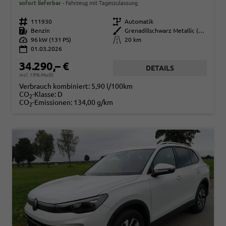
sofort lieferbar
Fahrzeug mit Tageszulassung
Fahrzeugnr.
111930
Getriebe
Automatik
Kraftstoff
Benzin
Außenfarbe
Grenadillschwarz Metallic (0E)
Leistung
96 kW (131 PS)
Kilometerstand
20 km
01.03.2026
34.290,– €
DETAILS
incl. 19% MwSt.
Verbrauch kombiniert:
5,90 l/100km
CO
-Klasse:
D
2
CO
-Emissionen:
134,00 g/km
2