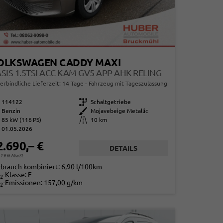
OLKSWAGEN CADDY MAXI
SIS 1.5TSI ACC KAM GV5 APP AHK RELING
erbindliche Lieferzeit:
14 Tage
Fahrzeug mit Tageszulassung
114122
Getriebe
Schaltgetriebe
Benzin
Außenfarbe
Mojavebeige Metallic
85 kW (116 PS)
Kilometerstand
10 km
01.05.2026
2.690,– €
DETAILS
. 19% MwSt.
rbrauch kombiniert:
6,90 l/100km
-Klasse:
F
2
-Emissionen:
157,00 g/km
2