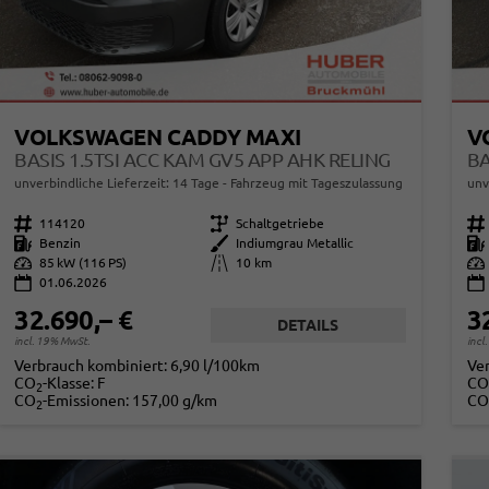
VOLKSWAGEN CADDY MAXI
V
BASIS 1.5TSI ACC KAM GV5 APP AHK RELING
BA
unverbindliche Lieferzeit:
14 Tage
Fahrzeug mit Tageszulassung
unv
Fahrzeugnr.
114120
Getriebe
Schaltgetriebe
Fahrzeugnr.
Kraftstoff
Benzin
Außenfarbe
Indiumgrau Metallic
Kraftstoff
Leistung
85 kW (116 PS)
Kilometerstand
10 km
Leistung
01.06.2026
32.690,– €
3
DETAILS
incl. 19% MwSt.
incl
Verbrauch kombiniert:
6,90 l/100km
Ve
CO
-Klasse:
F
CO
2
CO
-Emissionen:
157,00 g/km
CO
2