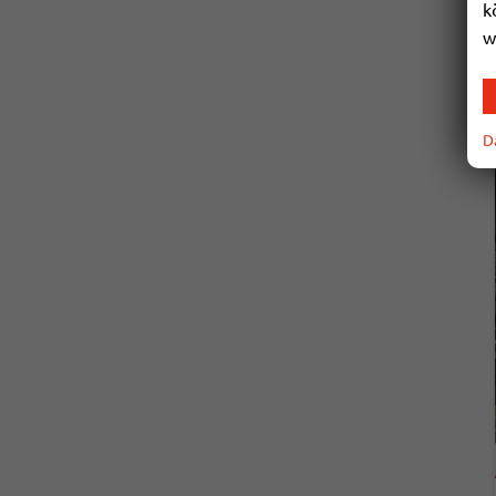
k
w
D