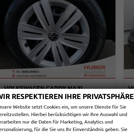
VOLKSWAGEN CADDY MAXI
V
BASIS 2.0TDI ACC KAM GV5 APP AHK RELING
BA
WIR RESPEKTIEREN IHRE PRIVATSPHÄRE
sofort lieferbar
Fahrzeug mit Tageszulassung
sof
nsere Website setzt Cookies ein, um unsere Dienste für Sie
Fahrzeugnr.
112711
Getriebe
Schaltgetriebe
Fahrzeugnr.
ereitzustellen. Hierbei berücksichtigen wir Ihre Auswahl und
Kraftstoff
Diesel
Außenfarbe
Starlightblau Metallic
Kraftstoff
erarbeiten nur die Daten für Marketing, Analytics und
Leistung
75 kW (102 PS)
Kilometerstand
10 km
Leistung
01.04.2026
ersonalisierung, für die Sie uns Ihr Einverständnis geben. Sie