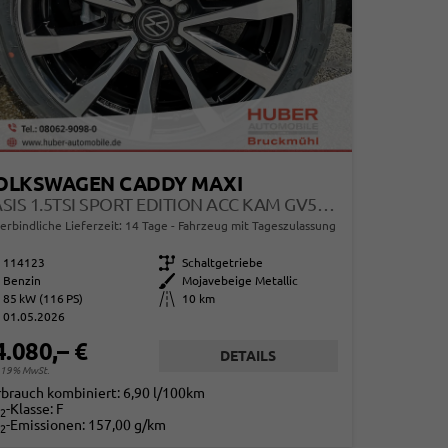
OLKSWAGEN CADDY MAXI
BASIS 1.5TSI SPORT EDITION ACC KAM GV5 APP AHK RELING
erbindliche Lieferzeit:
14 Tage
Fahrzeug mit Tageszulassung
114123
Getriebe
Schaltgetriebe
Benzin
Außenfarbe
Mojavebeige Metallic
85 kW (116 PS)
Kilometerstand
10 km
01.05.2026
4.080,– €
DETAILS
. 19% MwSt.
rbrauch kombiniert:
6,90 l/100km
-Klasse:
F
2
-Emissionen:
157,00 g/km
2