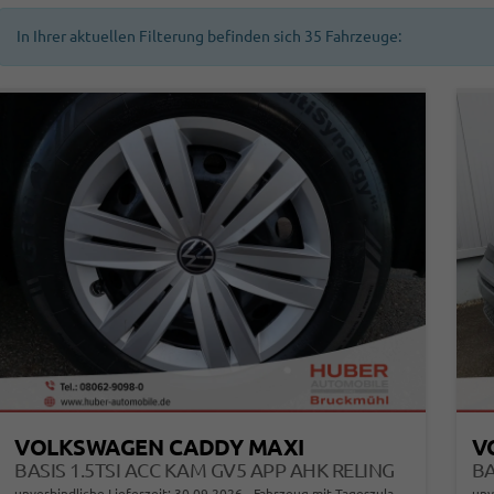
In Ihrer aktuellen Filterung befinden sich
35
Fahrzeuge:
VOLKSWAGEN CADDY MAXI
V
BASIS 1.5TSI ACC KAM GV5 APP AHK RELING
BA
unverbindliche Lieferzeit:
30.09.2026
Fahrzeug mit Tageszulassung
unv