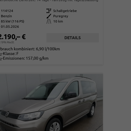
114124
Getriebe
Schaltgetriebe
Benzin
Außenfarbe
Puregrey
85 kW (116 PS)
Kilometerstand
10 km
01.05.2026
2.190,– €
DETAILS
. 19% MwSt.
rbrauch kombiniert:
6,90 l/100km
-Klasse:
F
2
-Emissionen:
157,00 g/km
2