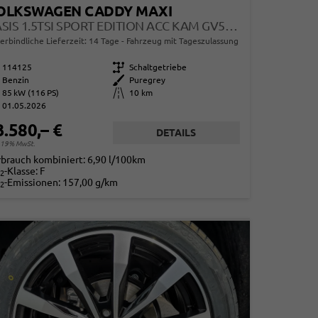
OLKSWAGEN CADDY MAXI
BASIS 1.5TSI SPORT EDITION ACC KAM GV5 APP AHK RELING
erbindliche Lieferzeit:
14 Tage
Fahrzeug mit Tageszulassung
114125
Getriebe
Schaltgetriebe
Benzin
Außenfarbe
Puregrey
85 kW (116 PS)
Kilometerstand
10 km
01.05.2026
3.580,– €
DETAILS
. 19% MwSt.
rbrauch kombiniert:
6,90 l/100km
-Klasse:
F
2
-Emissionen:
157,00 g/km
2