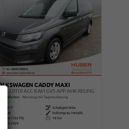
OLKSWAGEN CADDY MAXI
SIS 2.0TDI ACC KAM GV5 APP AHK RELING
ort lieferbar
Fahrzeug mit Tageszulassung
112717
Getriebe
Schaltgetriebe
Diesel
Außenfarbe
Indiumgrau Metallic
75 kW (102 PS)
Kilometerstand
10 km
01.04.2026