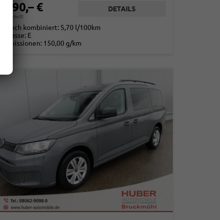
3.290,– €
DETAILS
. 19% MwSt.
rbrauch kombiniert:
5,70 l/100km
-Klasse:
E
2
-Emissionen:
150,00 g/km
2