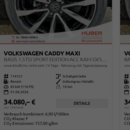
VOLKSWAGEN CADDY MAXI
V
BASIS 1.5TSI SPORT EDITION ACC KAM GV5 APP AHK RELING
unverbindliche Lieferzeit:
14 Tage
Fahrzeug mit Tageszulassung
unv
Fahrzeugnr.
114121
Getriebe
Schaltgetriebe
Fahrzeugnr.
Kraftstoff
Benzin
Außenfarbe
Indiumgrau Metallic
Kraftstoff
Leistung
85 kW (116 PS)
Kilometerstand
10 km
Leistung
01.06.2026
34.080,– €
3
DETAILS
incl. 19% MwSt.
incl
Verbrauch kombiniert:
6,90 l/100km
Ve
CO
-Klasse:
F
CO
2
CO
-Emissionen:
157,00 g/km
CO
2