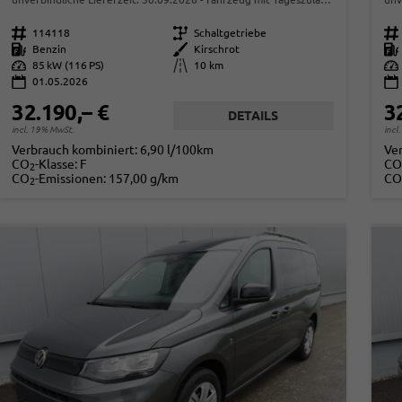
Fahrzeugnr.
114118
Getriebe
Schaltgetriebe
Fahrzeugnr.
Kraftstoff
Benzin
Außenfarbe
Kirschrot
Kraftstoff
Leistung
85 kW (116 PS)
Kilometerstand
10 km
Leistung
01.05.2026
32.190,– €
3
DETAILS
incl. 19% MwSt.
incl
Verbrauch kombiniert:
6,90 l/100km
Ve
CO
-Klasse:
F
CO
2
CO
-Emissionen:
157,00 g/km
CO
2