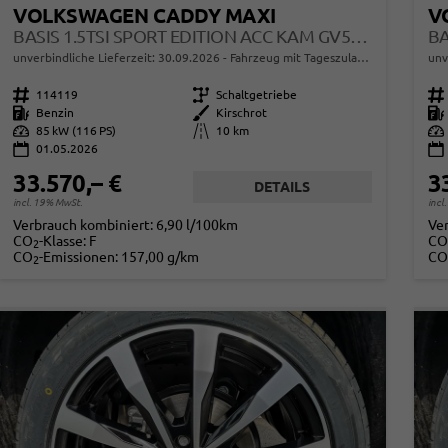
VOLKSWAGEN CADDY MAXI
V
BASIS 1.5TSI SPORT EDITION ACC KAM GV5 APP AHK RELING
unverbindliche Lieferzeit:
30.09.2026
Fahrzeug mit Tageszulassung
unv
Fahrzeugnr.
114119
Getriebe
Schaltgetriebe
Fahrzeugnr.
Kraftstoff
Benzin
Außenfarbe
Kirschrot
Kraftstoff
Leistung
85 kW (116 PS)
Kilometerstand
10 km
Leistung
01.05.2026
33.570,– €
3
DETAILS
incl. 19% MwSt.
incl
Verbrauch kombiniert:
6,90 l/100km
Ve
CO
-Klasse:
F
CO
2
CO
-Emissionen:
157,00 g/km
CO
2