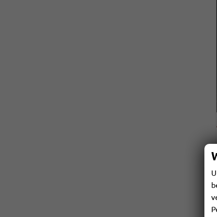
U
b
v
P