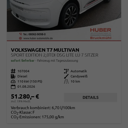
VOLKSWAGEN T7 MULTIVAN
SPORT EDITION 2,0TDI DSG LITE LÜ 7 SITZER
sofort lieferbar
Fahrzeug mit Tageszulassung
Fahrzeugnr.
107004
Getriebe
Automatik
Kraftstoff
Diesel
Außenfarbe
Candyweiß
Leistung
110 kW (150 PS)
Kilometerstand
10 km
01.08.2026
51.280,– €
DETAILS
incl. 19% MwSt.
Verbrauch kombiniert:
6,70 l/100km
CO
-Klasse:
F
2
CO
-Emissionen:
175,00 g/km
2