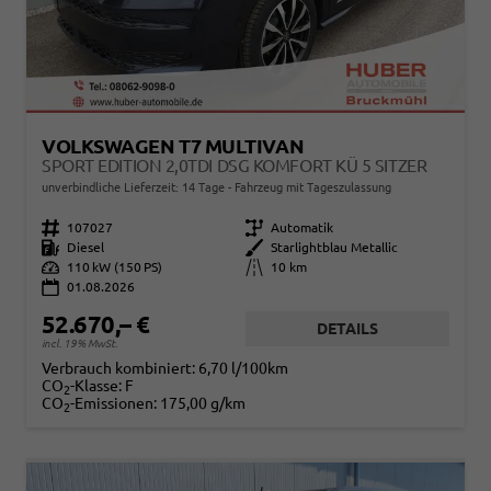
VOLKSWAGEN T7 MULTIVAN
SPORT EDITION 2,0TDI DSG KOMFORT KÜ 5 SITZER
unverbindliche Lieferzeit:
14 Tage
Fahrzeug mit Tageszulassung
Fahrzeugnr.
107027
Getriebe
Automatik
Kraftstoff
Diesel
Außenfarbe
Starlightblau Metallic
Leistung
110 kW (150 PS)
Kilometerstand
10 km
01.08.2026
52.670,– €
DETAILS
incl. 19% MwSt.
Verbrauch kombiniert:
6,70 l/100km
CO
-Klasse:
F
2
CO
-Emissionen:
175,00 g/km
2