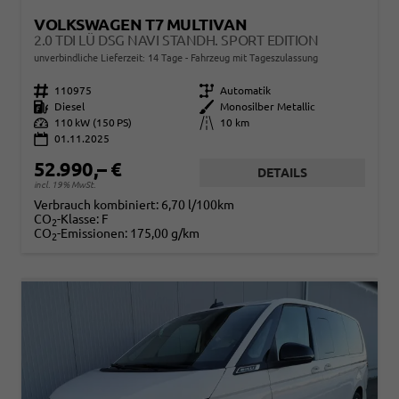
VOLKSWAGEN T7 MULTIVAN
2.0 TDI LÜ DSG NAVI STANDH. SPORT EDITION
unverbindliche Lieferzeit:
14 Tage
Fahrzeug mit Tageszulassung
Fahrzeugnr.
110975
Getriebe
Automatik
Kraftstoff
Diesel
Außenfarbe
Monosilber Metallic
Leistung
110 kW (150 PS)
Kilometerstand
10 km
01.11.2025
52.990,– €
DETAILS
incl. 19% MwSt.
Verbrauch kombiniert:
6,70 l/100km
CO
-Klasse:
F
2
CO
-Emissionen:
175,00 g/km
2