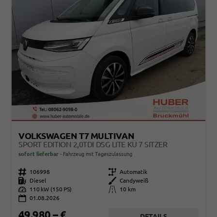
VOLKSWAGEN T7 MULTIVAN
SPORT EDITION 2,0TDI DSG LITE KÜ 7 SITZER
sofort lieferbar
Fahrzeug mit Tageszulassung
Fahrzeugnr.
106998
Getriebe
Automatik
Kraftstoff
Diesel
Außenfarbe
Candyweiß
Leistung
110 kW (150 PS)
Kilometerstand
10 km
01.08.2026
49.980,– €
DETAILS