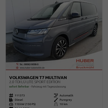
VOLKSWAGEN T7 MULTIVAN
2.0 TDI LÜ LITE SPORT EDITION
sofort lieferbar
Fahrzeug mit Tageszulassung
Fahrzeugnr.
111373
Getriebe
Automatik
Kraftstoff
Diesel
Außenfarbe
Puregrey
Leistung
110 kW (150 PS)
Kilometerstand
10 km