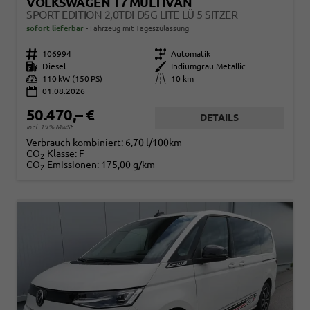
VOLKSWAGEN T7 MULTIVAN
SPORT EDITION 2,0TDI DSG LITE LÜ 5 SITZER
sofort lieferbar
Fahrzeug mit Tageszulassung
Fahrzeugnr.
106994
Getriebe
Automatik
Kraftstoff
Diesel
Außenfarbe
Indiumgrau Metallic
Leistung
110 kW (150 PS)
Kilometerstand
10 km
01.08.2026
50.470,– €
DETAILS
incl. 19% MwSt.
Verbrauch kombiniert:
6,70 l/100km
CO
-Klasse:
F
2
CO
-Emissionen:
175,00 g/km
2