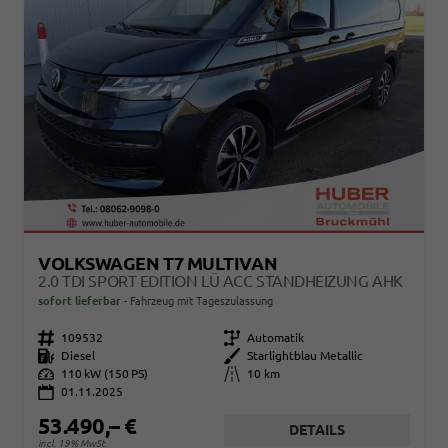
VOLKSWAGEN T7 MULTIVAN
2.0 TDI SPORT EDITION LÜ ACC STANDHEIZUNG AHK
sofort lieferbar
Fahrzeug mit Tageszulassung
Fahrzeugnr.
109532
Getriebe
Automatik
Kraftstoff
Diesel
Außenfarbe
Starlightblau Metallic
Leistung
110 kW (150 PS)
Kilometerstand
10 km
01.11.2025
53.490,– €
DETAILS
incl. 19% MwSt.