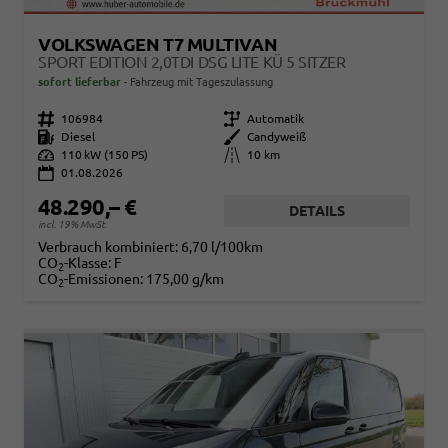
VOLKSWAGEN T7 MULTIVAN
SPORT EDITION 2,0TDI DSG LITE KÜ 5 SITZER
sofort lieferbar
Fahrzeug mit Tageszulassung
Fahrzeugnr.
106984
Getriebe
Automatik
Kraftstoff
Diesel
Außenfarbe
Candyweiß
Leistung
110 kW (150 PS)
Kilometerstand
10 km
01.08.2026
48.290,– €
DETAILS
incl. 19% MwSt.
Verbrauch kombiniert:
6,70 l/100km
CO
-Klasse:
F
2
CO
-Emissionen:
175,00 g/km
2