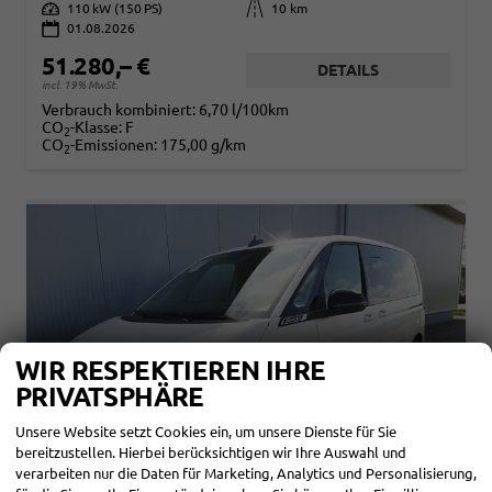
Leistung
110 kW (150 PS)
Kilometerstand
10 km
01.08.2026
51.280,– €
DETAILS
incl. 19% MwSt.
Verbrauch kombiniert:
6,70 l/100km
CO
-Klasse:
F
2
CO
-Emissionen:
175,00 g/km
2
WIR RESPEKTIEREN IHRE
PRIVATSPHÄRE
Unsere Website setzt Cookies ein, um unsere Dienste für Sie
bereitzustellen. Hierbei berücksichtigen wir Ihre Auswahl und
verarbeiten nur die Daten für Marketing, Analytics und Personalisierung,