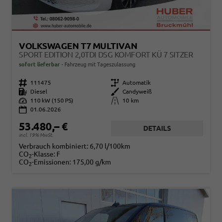
VOLKSWAGEN T7 MULTIVAN
SPORT EDITION 2,0TDI DSG KOMFORT KÜ 7 SITZER
sofort lieferbar
Fahrzeug mit Tageszulassung
Fahrzeugnr.
111475
Getriebe
Automatik
Kraftstoff
Diesel
Außenfarbe
Candyweiß
Leistung
110 kW (150 PS)
Kilometerstand
10 km
01.06.2026
53.480,– €
DETAILS
incl. 19% MwSt.
Verbrauch kombiniert:
6,70 l/100km
CO
-Klasse:
F
2
CO
-Emissionen:
175,00 g/km
2