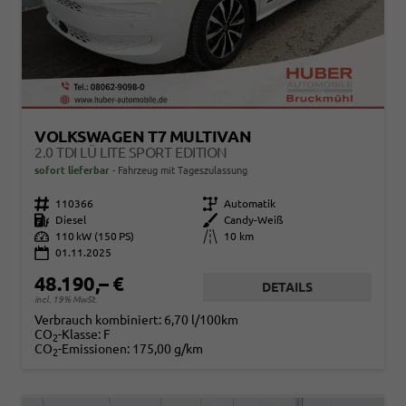
VOLKSWAGEN T7 MULTIVAN
2.0 TDI LÜ LITE SPORT EDITION
sofort lieferbar
Fahrzeug mit Tageszulassung
Fahrzeugnr.
110366
Getriebe
Automatik
Kraftstoff
Diesel
Außenfarbe
Candy-Weiß
Leistung
110 kW (150 PS)
Kilometerstand
10 km
01.11.2025
48.190,– €
DETAILS
incl. 19% MwSt.
Verbrauch kombiniert:
6,70 l/100km
CO
-Klasse:
F
2
CO
-Emissionen:
175,00 g/km
2