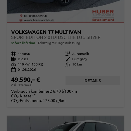
VOLKSWAGEN T7 MULTIVAN
SPORT EDITION 2,0TDI DSG LITE LÜ 5 SITZER
sofort lieferbar
Fahrzeug mit Tageszulassung
Fahrzeugnr.
114056
Getriebe
Automatik
Kraftstoff
Diesel
Außenfarbe
Puregrey
Leistung
110 kW (150 PS)
Kilometerstand
10 km
01.08.2026
49.590,– €
DETAILS
incl. 19% MwSt.
Verbrauch kombiniert:
6,70 l/100km
CO
-Klasse:
F
2
CO
-Emissionen:
175,00 g/km
2