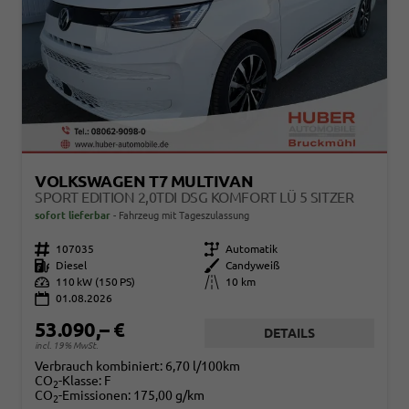
VOLKSWAGEN T7 MULTIVAN
SPORT EDITION 2,0TDI DSG KOMFORT LÜ 5 SITZER
sofort lieferbar
Fahrzeug mit Tageszulassung
Fahrzeugnr.
107035
Getriebe
Automatik
Kraftstoff
Diesel
Außenfarbe
Candyweiß
Leistung
110 kW (150 PS)
Kilometerstand
10 km
01.08.2026
53.090,– €
DETAILS
incl. 19% MwSt.
Verbrauch kombiniert:
6,70 l/100km
CO
-Klasse:
F
2
CO
-Emissionen:
175,00 g/km
2