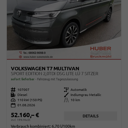
VOLKSWAGEN T7 MULTIVAN
SPORT EDITION 2,0TDI DSG LITE LÜ 7 SITZER
sofort lieferbar
Fahrzeug mit Tageszulassung
Fahrzeugnr.
107007
Getriebe
Automatik
Kraftstoff
Diesel
Außenfarbe
Indiumgrau Metallic
Leistung
110 kW (150 PS)
Kilometerstand
10 km
01.08.2026
52.160,– €
DETAILS
incl. 19% MwSt.
Verbrauch kombiniert:
6,70 l/100km