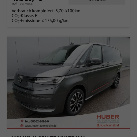
incl. 19% MwSt.
Verbrauch kombiniert:
6,70 l/100km
CO
-Klasse:
F
2
CO
-Emissionen:
175,00 g/km
2