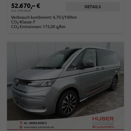
52.670,– €
DETAILS
incl. 19% MwSt.
Verbrauch kombiniert:
6,70 l/100km
CO
-Klasse:
F
2
CO
-Emissionen:
175,00 g/km
2