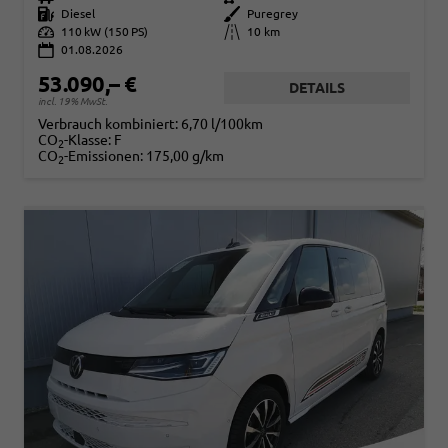
Kraftstoff
Diesel
Außenfarbe
Puregrey
Leistung
110 kW (150 PS)
Kilometerstand
10 km
01.08.2026
53.090,– €
DETAILS
incl. 19% MwSt.
Verbrauch kombiniert:
6,70 l/100km
CO
-Klasse:
F
2
CO
-Emissionen:
175,00 g/km
2