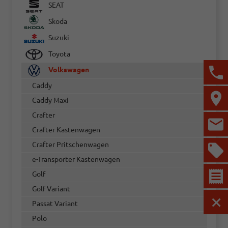
SEAT
Skoda
Suzuki
Toyota
Volkswagen
Caddy
Caddy Maxi
Crafter
Crafter Kastenwagen
Crafter Pritschenwagen
e-Transporter Kastenwagen
Golf
Golf Variant
Passat Variant
MEN
Polo