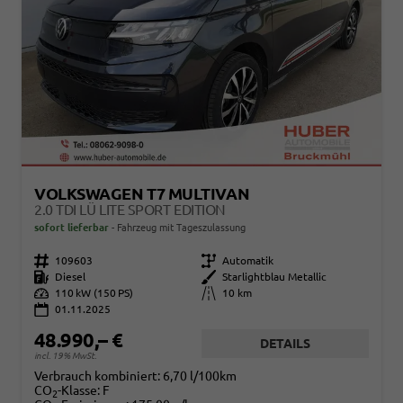
VOLKSWAGEN T7 MULTIVAN
2.0 TDI LÜ LITE SPORT EDITION
sofort lieferbar
Fahrzeug mit Tageszulassung
Fahrzeugnr.
109603
Getriebe
Automatik
Kraftstoff
Diesel
Außenfarbe
Starlightblau Metallic
Leistung
110 kW (150 PS)
Kilometerstand
10 km
01.11.2025
48.990,– €
DETAILS
incl. 19% MwSt.
Verbrauch kombiniert:
6,70 l/100km
CO
-Klasse:
F
2