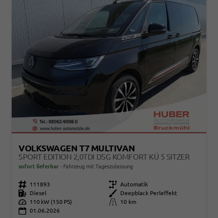
VOLKSWAGEN T7 MULTIVAN
SPORT EDITION 2,0TDI DSG KOMFORT KÜ 5 SITZER
sofort lieferbar
Fahrzeug mit Tageszulassung
Fahrzeugnr.
111893
Getriebe
Automatik
Kraftstoff
Diesel
Außenfarbe
Deepblack Perleffekt
Leistung
110 kW (150 PS)
Kilometerstand
10 km
01.06.2026