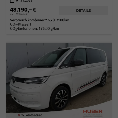
01.11.2025
48.190,– €
DETAILS
incl. 19% MwSt.
Verbrauch kombiniert:
6,70 l/100km
CO
-Klasse:
F
2
CO
-Emissionen:
175,00 g/km
2