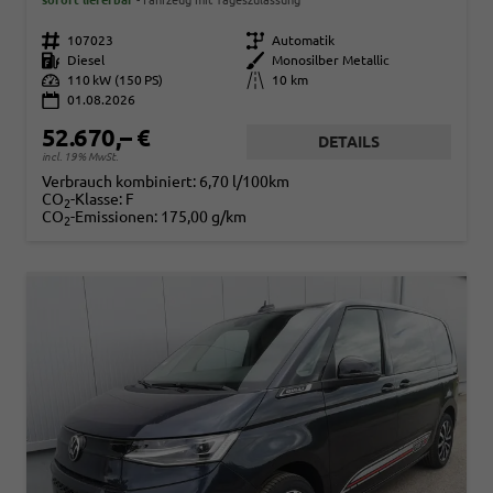
sofort lieferbar
Fahrzeug mit Tageszulassung
Fahrzeugnr.
107023
Getriebe
Automatik
Kraftstoff
Diesel
Außenfarbe
Monosilber Metallic
Leistung
110 kW (150 PS)
Kilometerstand
10 km
01.08.2026
52.670,– €
DETAILS
incl. 19% MwSt.
Verbrauch kombiniert:
6,70 l/100km
CO
-Klasse:
F
2
CO
-Emissionen:
175,00 g/km
2