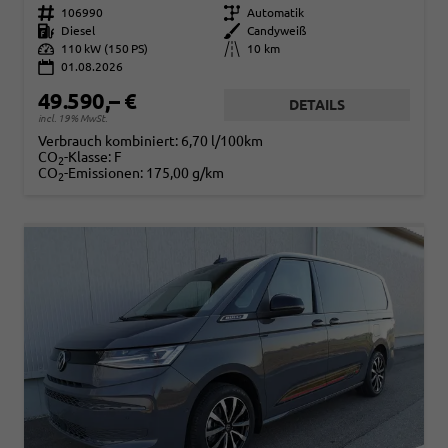
Fahrzeugnr.
106990
Getriebe
Automatik
Kraftstoff
Diesel
Außenfarbe
Candyweiß
Leistung
110 kW (150 PS)
Kilometerstand
10 km
01.08.2026
49.590,– €
DETAILS
incl. 19% MwSt.
Verbrauch kombiniert:
6,70 l/100km
CO
-Klasse:
F
2
CO
-Emissionen:
175,00 g/km
2