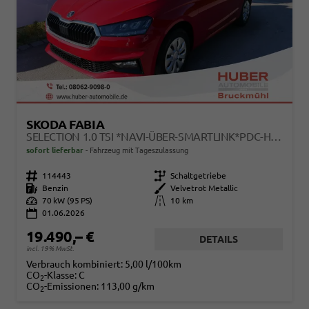
SKODA FABIA
SELECTION 1.0 TSI *NAVI-ÜBER-SMARTLINK*PDC-HI*LED*SHZ*KLIMA*RADIO
sofort lieferbar
Fahrzeug mit Tageszulassung
Fahrzeugnr.
114443
Getriebe
Schaltgetriebe
Kraftstoff
Benzin
Außenfarbe
Velvetrot Metallic
Leistung
70 kW (95 PS)
Kilometerstand
10 km
01.06.2026
19.490,– €
DETAILS
incl. 19% MwSt.
Verbrauch kombiniert:
5,00 l/100km
CO
-Klasse:
C
2
CO
-Emissionen:
113,00 g/km
2