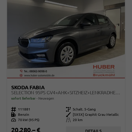
SKODA FABIA
SELECTION 95PS GV4+AHK+SITZHEIZ+LENKRADHEIZ+CLIMATRONIC+TEMPOMAT+PDC
sofort lieferbar
Neuwagen
Fahrzeugnr.
111881
Getriebe
Schalt. 5-Gang
Kraftstoff
Benzin
Außenfarbe
[5X5X] Graphit Grau Metallic
Leistung
70 kW (95 PS)
Kilometerstand
20 km
20.280,– €
DETAILS