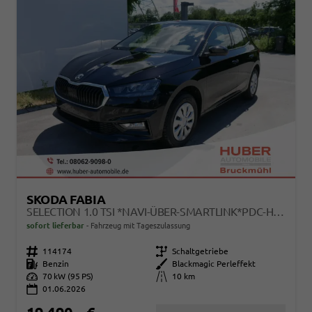
SKODA FABIA
SELECTION 1.0 TSI *NAVI-ÜBER-SMARTLINK*PDC-HI*LED*SHZ*KLIMA*RADIO
sofort lieferbar
Fahrzeug mit Tageszulassung
Fahrzeugnr.
114174
Getriebe
Schaltgetriebe
Kraftstoff
Benzin
Außenfarbe
Blackmagic Perleffekt
Leistung
70 kW (95 PS)
Kilometerstand
10 km
01.06.2026