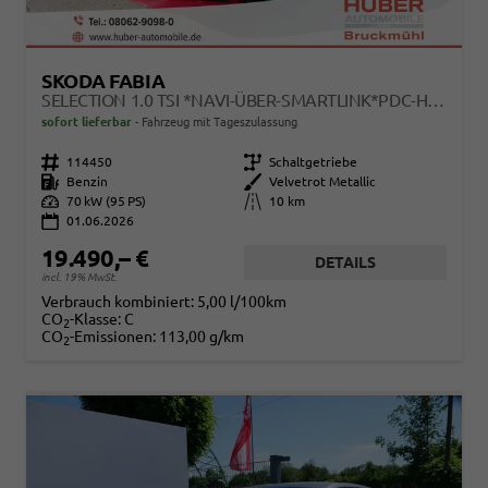
SKODA FABIA
SELECTION 1.0 TSI *NAVI-ÜBER-SMARTLINK*PDC-HI*LED*SHZ*KLIMA*RADIO
sofort lieferbar
Fahrzeug mit Tageszulassung
Fahrzeugnr.
114450
Getriebe
Schaltgetriebe
Kraftstoff
Benzin
Außenfarbe
Velvetrot Metallic
Leistung
70 kW (95 PS)
Kilometerstand
10 km
01.06.2026
19.490,– €
DETAILS
incl. 19% MwSt.
Verbrauch kombiniert:
5,00 l/100km
CO
-Klasse:
C
2
CO
-Emissionen:
113,00 g/km
2