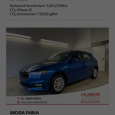
Verbrauch kombiniert:
5,60 l/100km
CO
-Klasse:
D
2
CO
-Emissionen:
128,00 g/km
2
SKODA FABIA