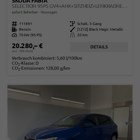
SKODA FABIA
SELECTION 95PS GV4+AHK+SITZHEIZ+LENKRADHEIZ+CLIMATRONIC+TEMPOMAT+PDC
sofort lieferbar
Neuwagen
Fahrzeugnr.
111891
Getriebe
Schalt. 5-Gang
Kraftstoff
Benzin
Außenfarbe
[1Z1Z] Black Magic Metallic
Leistung
70 kW (95 PS)
Kilometerstand
20 km
20.280,– €
DETAILS
incl. 19% MwSt.
Verbrauch kombiniert:
5,60 l/100km
CO
-Klasse:
D
2
CO
-Emissionen:
128,00 g/km
2