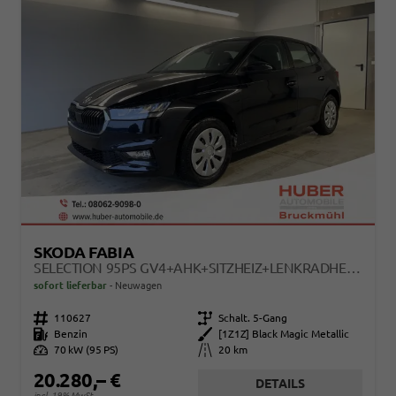
SKODA FABIA
SELECTION 95PS GV4+AHK+SITZHEIZ+LENKRADHEIZ+CLIMATRONIC+TEMPOMAT+PDC
sofort lieferbar
Neuwagen
Fahrzeugnr.
110627
Getriebe
Schalt. 5-Gang
Kraftstoff
Benzin
Außenfarbe
[1Z1Z] Black Magic Metallic
Leistung
70 kW (95 PS)
Kilometerstand
20 km
20.280,– €
DETAILS
incl. 19% MwSt.