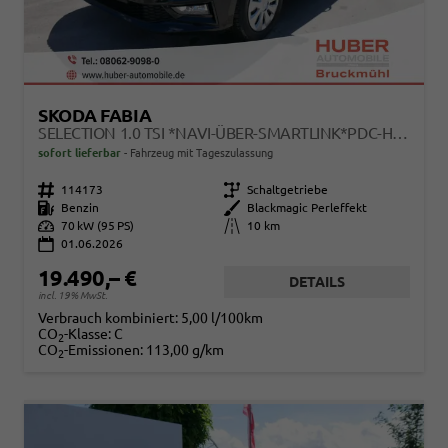
SKODA FABIA
SELECTION 1.0 TSI *NAVI-ÜBER-SMARTLINK*PDC-HI*LED*SHZ*KLIMA*RADIO
sofort lieferbar
Fahrzeug mit Tageszulassung
Fahrzeugnr.
114173
Getriebe
Schaltgetriebe
Kraftstoff
Benzin
Außenfarbe
Blackmagic Perleffekt
Leistung
70 kW (95 PS)
Kilometerstand
10 km
01.06.2026
19.490,– €
DETAILS
incl. 19% MwSt.
Verbrauch kombiniert:
5,00 l/100km
CO
-Klasse:
C
2
CO
-Emissionen:
113,00 g/km
2