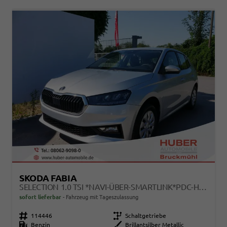
SKODA FABIA
SELECTION 1.0 TSI *NAVI-ÜBER-SMARTLINK*PDC-HI*LED*SHZ*KLIMA*RADIO
sofort lieferbar
Fahrzeug mit Tageszulassung
Fahrzeugnr.
114446
Getriebe
Schaltgetriebe
Kraftstoff
Benzin
Außenfarbe
Brillantsilber Metallic