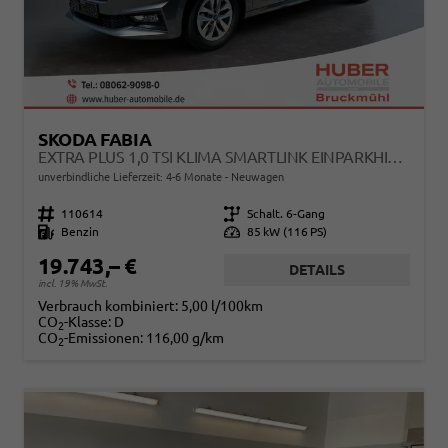
SKODA FABIA
EXTRA PLUS 1,0 TSI KLIMA SMARTLINK EINPARKHILFE 5J GARANTIE LED ALU FELGEN KAMERA SITZHEIZUNG BLUETOOTH
unverbindliche Lieferzeit: 4-6 Monate
Neuwagen
Fahrzeugnr.
110614
Getriebe
Schalt. 6-Gang
Kraftstoff
Benzin
Leistung
85 kW (116 PS)
19.743,– €
DETAILS
incl. 19% MwSt.
Verbrauch kombiniert:
5,00 l/100km
CO
-Klasse:
D
2
CO
-Emissionen:
116,00 g/km
2