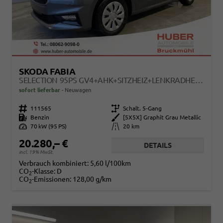
SKODA FABIA
SELECTION 95PS GV4+AHK+SITZHEIZ+LENKRADHEIZ+CLIMATRONIC+TEMPOMAT+PDC
sofort lieferbar
Neuwagen
Fahrzeugnr.
111565
Getriebe
Schalt. 5-Gang
Kraftstoff
Benzin
Außenfarbe
[5X5X] Graphit Grau Metallic
Leistung
70 kW (95 PS)
Kilometerstand
20 km
20.280,– €
DETAILS
incl. 19% MwSt.
Verbrauch kombiniert:
5,60 l/100km
CO
-Klasse:
D
2
CO
-Emissionen:
128,00 g/km
2