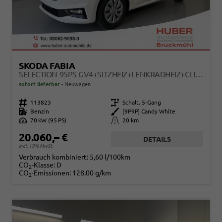
SKODA FABIA
SELECTION 95PS GV4+SITZHEIZ+LENKRADHEIZ+CLIMATRONIC+SUNSET+APPCONNECT+PDC
sofort lieferbar
Neuwagen
Fahrzeugnr.
113823
Getriebe
Schalt. 5-Gang
Kraftstoff
Benzin
Außenfarbe
[9P9P] Candy White
Leistung
70 kW (95 PS)
Kilometerstand
20 km
20.060,– €
DETAILS
incl. 19% MwSt.
Verbrauch kombiniert:
5,60 l/100km
CO
-Klasse:
D
2
CO
-Emissionen:
128,00 g/km
2