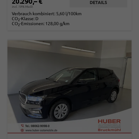
20.290,– €
DETAILS
incl. 19% MwSt.
Verbrauch kombiniert:
5,60 l/100km
CO
-Klasse:
D
2
CO
-Emissionen:
128,00 g/km
2