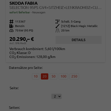
SKODA FABIA
SELECTION 95PS GV4+SITZHEIZ+LENKRADHEIZ+CLIMATRONIC+SUNSET+APPCONNECT+PDC
sofort lieferbar
Neuwagen
Fahrzeugnr.
113367
Getriebe
Schalt. 5-Gang
Kraftstoff
Benzin
Außenfarbe
[1Z1Z] Black Magic Metallic
Leistung
70 kW (95 PS)
Kilometerstand
20 km
20.290,– €
DETAILS
incl. 19% MwSt.
Verbrauch kombiniert:
5,60 l/100km
CO
-Klasse:
D
2
CO
-Emissionen:
128,00 g/km
2
Datensätze pro Seite:
10
20
50
100
250
Seite:
Seiten: