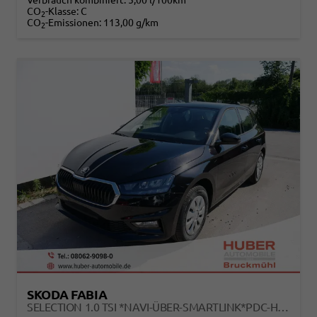
Verbrauch kombiniert:
5,00 l/100km
CO
-Klasse:
C
2
CO
-Emissionen:
113,00 g/km
2
SKODA FABIA
SELECTION 1.0 TSI *NAVI-ÜBER-SMARTLINK*PDC-HI*LED*SHZ*KLIMA*RADIO