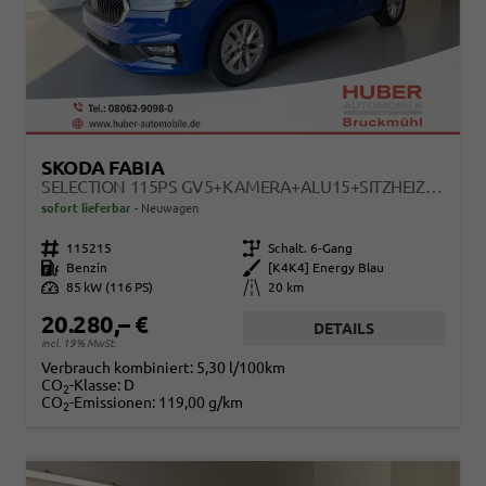
SKODA FABIA
SELECTION 115PS GV5+KAMERA+ALU15+SITZHEIZ+SUNSET+REGENSENSOR+APPCONNECT+LED
sofort lieferbar
Neuwagen
Fahrzeugnr.
115215
Getriebe
Schalt. 6-Gang
Kraftstoff
Benzin
Außenfarbe
[K4K4] Energy Blau
Leistung
85 kW (116 PS)
Kilometerstand
20 km
20.280,– €
DETAILS
incl. 19% MwSt.
Verbrauch kombiniert:
5,30 l/100km
CO
-Klasse:
D
2
CO
-Emissionen:
119,00 g/km
2