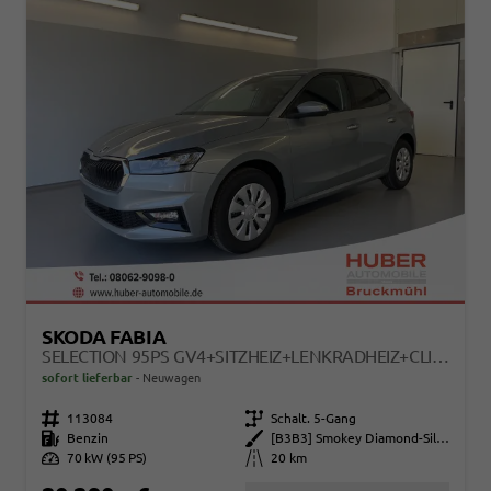
SKODA FABIA
SELECTION 95PS GV4+SITZHEIZ+LENKRADHEIZ+CLIMATRONIC+SUNSET+APPCONNECT+PDC
sofort lieferbar
Neuwagen
Fahrzeugnr.
113084
Getriebe
Schalt. 5-Gang
Kraftstoff
Benzin
Außenfarbe
[B3B3] Smokey Diamond-Silber Metallic
Leistung
70 kW (95 PS)
Kilometerstand
20 km