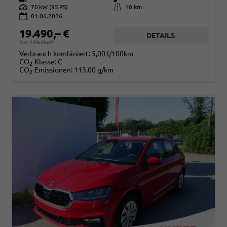
Leistung
70 kW (95 PS)
Kilometerstand
10 km
01.06.2026
19.490,– €
DETAILS
incl. 19% MwSt.
Verbrauch kombiniert:
5,00 l/100km
CO
-Klasse:
C
2
CO
-Emissionen:
113,00 g/km
2