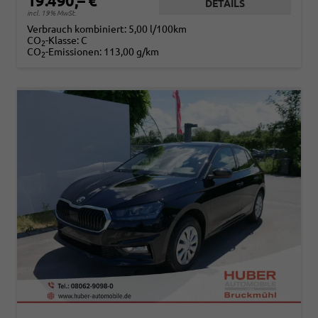
19.490,– €
DETAILS
incl. 19% MwSt.
Verbrauch kombiniert:
5,00 l/100km
CO
-Klasse:
C
2
CO
-Emissionen:
113,00 g/km
2