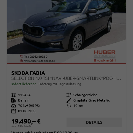
SKODA FABIA
SELECTION 1.0 TSI *NAVI-ÜBER-SMARTLINK*PDC-HI*LED*SHZ*KLIMA*RADIO
sofort lieferbar
Fahrzeug mit Tageszulassung
Fahrzeugnr.
115424
Getriebe
Schaltgetriebe
Kraftstoff
Benzin
Außenfarbe
Graphite Grau Metallic
Leistung
70 kW (95 PS)
Kilometerstand
10 km
01.06.2026
19.490,– €
DETAILS
incl. 19% MwSt.