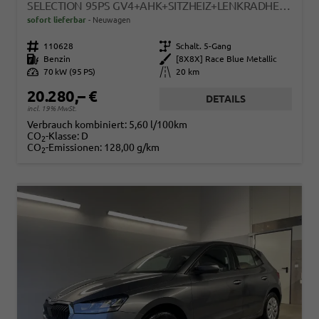
SELECTION 95PS GV4+AHK+SITZHEIZ+LENKRADHEIZ+CLIMATRONIC+TEMPOMAT+PDC
sofort lieferbar
Neuwagen
Fahrzeugnr.
110628
Getriebe
Schalt. 5-Gang
Kraftstoff
Benzin
Außenfarbe
[8X8X] Race Blue Metallic
Leistung
70 kW (95 PS)
Kilometerstand
20 km
20.280,– €
DETAILS
incl. 19% MwSt.
Verbrauch kombiniert:
5,60 l/100km
CO
-Klasse:
D
2
CO
-Emissionen:
128,00 g/km
2