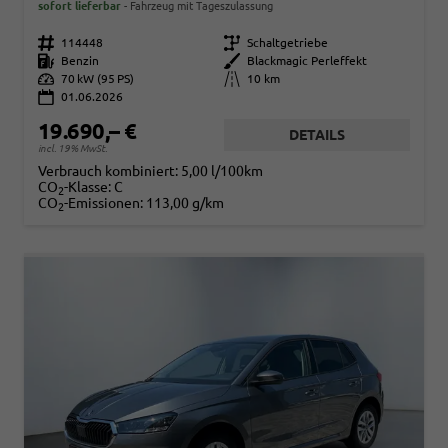
sofort lieferbar
Fahrzeug mit Tageszulassung
Fahrzeugnr.
114448
Getriebe
Schaltgetriebe
Kraftstoff
Benzin
Außenfarbe
Blackmagic Perleffekt
Leistung
70 kW (95 PS)
Kilometerstand
10 km
01.06.2026
19.690,– €
DETAILS
incl. 19% MwSt.
Verbrauch kombiniert:
5,00 l/100km
CO
-Klasse:
C
2
CO
-Emissionen:
113,00 g/km
2