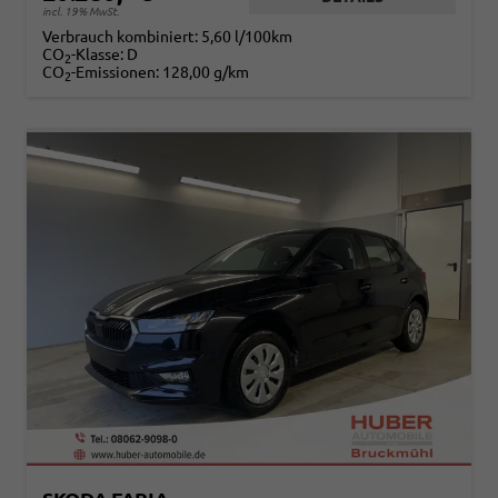
incl. 19% MwSt.
Verbrauch kombiniert:
5,60 l/100km
CO
-Klasse:
D
2
CO
-Emissionen:
128,00 g/km
2