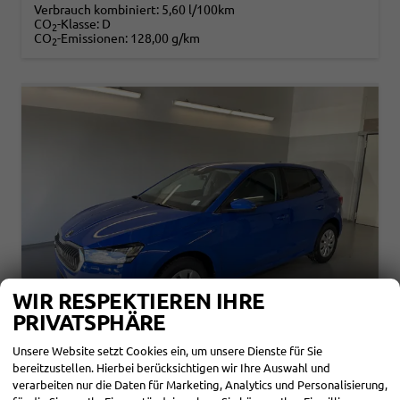
Verbrauch kombiniert:
5,60 l/100km
CO
-Klasse:
D
2
CO
-Emissionen:
128,00 g/km
2
WIR RESPEKTIEREN IHRE
PRIVATSPHÄRE
Unsere Website setzt Cookies ein, um unsere Dienste für Sie
bereitzustellen. Hierbei berücksichtigen wir Ihre Auswahl und
SKODA FABIA
verarbeiten nur die Daten für Marketing, Analytics und Personalisierung,
SELECTION 95PS GV4+SITZHEIZ+LENKRADHEIZ+CLIMATRONIC+SUNSET+APPCONNECT+PDC