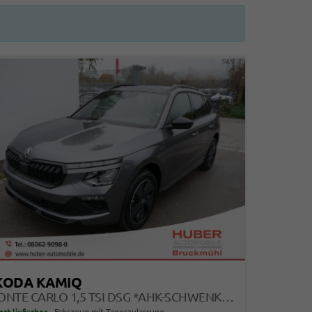
KODA KAMIQ
MONTE CARLO 1,5 TSI DSG *AHK-SCHWENKBAR*PDC-HINTEN*KAMERA*SHZ*KESSY*LENKRADHEIZUNG*
ort lieferbar
Fahrzeug mit Tageszulassung