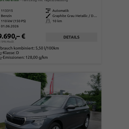
113315
Getriebe
Automatik
Benzin
Außenfarbe
Graphite Grau Metallic / Dach schwarz
110 kW (150 PS)
Kilometerstand
10 km
01.06.2026
9.690,– €
DETAILS
. 19% MwSt.
rbrauch kombiniert:
5,50 l/100km
-Klasse:
D
2
-Emissionen:
128,00 g/km
2