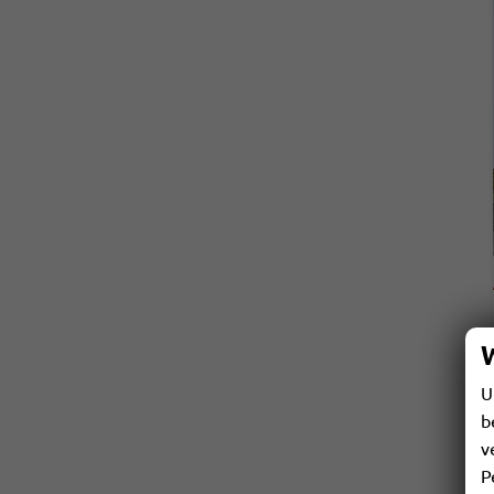
U
b
v
P