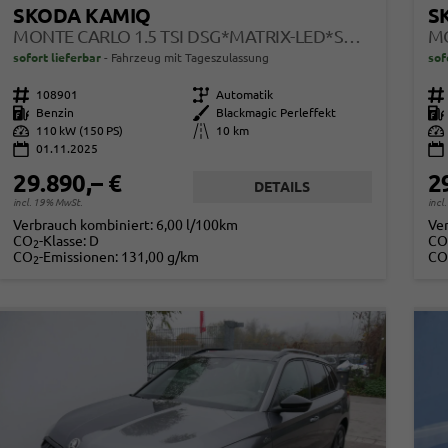
SKODA KAMIQ
S
MONTE CARLO 1.5 TSI DSG*MATRIX-LED*SMARTLINK*PDC-HI*TEMPOMAT*SHZ*17-ZOLL
sofort lieferbar
Fahrzeug mit Tageszulassung
sof
Fahrzeugnr.
108901
Getriebe
Automatik
Fahrzeugnr.
Kraftstoff
Benzin
Außenfarbe
Blackmagic Perleffekt
Kraftstoff
Leistung
110 kW (150 PS)
Kilometerstand
10 km
Leistung
01.11.2025
29.890,– €
2
DETAILS
incl. 19% MwSt.
incl
Verbrauch kombiniert:
6,00 l/100km
Ve
CO
-Klasse:
D
CO
2
CO
-Emissionen:
131,00 g/km
CO
2