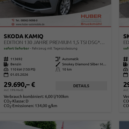
SKODA KAMIQ
S
EDITION 130 JAHRE PREMIUM 1,5 TSI DSG*AHK-SCHWENKBAR*PDC*LED*KAMERA*SHZ*TEMPOMAT
sofort lieferbar
Fahrzeug mit Tageszulassung
sof
Fahrzeugnr.
113692
Getriebe
Automatik
Fahrzeugnr.
Kraftstoff
Benzin
Außenfarbe
Smokey Diamond Silber Metallic
Kraftstoff
Leistung
110 kW (150 PS)
Kilometerstand
10 km
Leistung
01.05.2026
29.690,– €
2
DETAILS
incl. 19% MwSt.
incl
Verbrauch kombiniert:
6,00 l/100km
Ve
CO
-Klasse:
D
CO
2
CO
-Emissionen:
134,00 g/km
CO
2