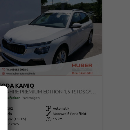
KODA KAMIQ
130 JAHRE PREMIUM EDITION 1,5 TSI DSG*AHK-SCHWENKBAR*PDC*KAMERA*LED*TEMPOMAT
ort lieferbar
Neuwagen
105202
Getriebe
Automatik
Benzin
Außenfarbe
Moonweiß Perleffekt
110 kW (150 PS)
Kilometerstand
15 km
01.07.2025