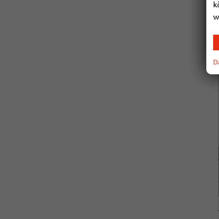
k
w
D