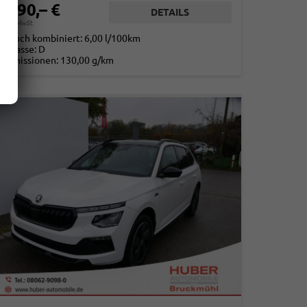
9.890,– €
DETAILS
. 19% MwSt.
rbrauch kombiniert:
6,00 l/100km
-Klasse:
D
2
-Emissionen:
130,00 g/km
2