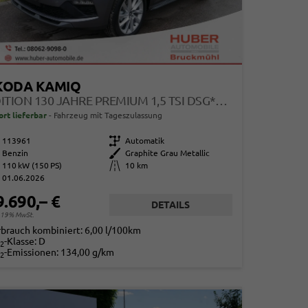
KODA KAMIQ
EDITION 130 JAHRE PREMIUM 1,5 TSI DSG*AHK-SCHWENKBAR*PDC*LED*KAMERA*SHZ*TEMPOMAT
ort lieferbar
Fahrzeug mit Tageszulassung
113961
Getriebe
Automatik
Benzin
Außenfarbe
Graphite Grau Metallic
110 kW (150 PS)
Kilometerstand
10 km
01.06.2026
9.690,– €
DETAILS
. 19% MwSt.
rbrauch kombiniert:
6,00 l/100km
-Klasse:
D
2
-Emissionen:
134,00 g/km
2