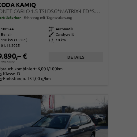
KODA KAMIQ
MONTE CARLO 1.5 TSI DSG*MATRIX-LED*SMARTLINK*PDC-HI*TEMPOMAT*SHZ*17-ZOLL
ort lieferbar
Fahrzeug mit Tageszulassung
108944
Getriebe
Automatik
Benzin
Außenfarbe
Candyweiß
110 kW (150 PS)
Kilometerstand
10 km
01.11.2025
9.890,– €
DETAILS
. 19% MwSt.
rbrauch kombiniert:
6,00 l/100km
-Klasse:
D
2
-Emissionen:
131,00 g/km
2