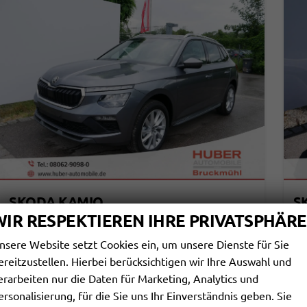
SKODA KAMIQ
S
EDITION 130 JAHRE PREMIUM 1,5 TSI DSG*AHK-SCHWENKBAR*PDC*LED*KAMERA*SHZ*TEMPOMAT
WIR RESPEKTIEREN IHRE PRIVATSPHÄRE
sofort lieferbar
Fahrzeug mit Tageszulassung
sof
nsere Website setzt Cookies ein, um unsere Dienste für Sie
Fahrzeugnr.
113962
Getriebe
Automatik
Fahrzeugnr.
ereitzustellen. Hierbei berücksichtigen wir Ihre Auswahl und
Kraftstoff
Benzin
Außenfarbe
Graphite Grau Metallic
Kraftstoff
erarbeiten nur die Daten für Marketing, Analytics und
Leistung
110 kW (150 PS)
Kilometerstand
10 km
Leistung
01.05.2026
ersonalisierung, für die Sie uns Ihr Einverständnis geben. Sie