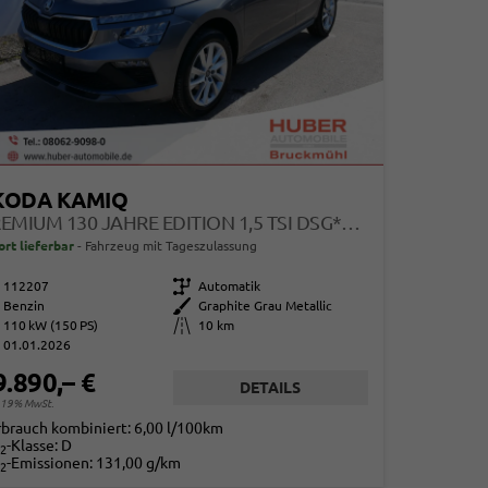
KODA KAMIQ
PREMIUM 130 JAHRE EDITION 1,5 TSI DSG*AHK-SCHWENKBAR*PDC*LED*KAMERA*SHZ*TEMPOMAT
ort lieferbar
Fahrzeug mit Tageszulassung
112207
Getriebe
Automatik
Benzin
Außenfarbe
Graphite Grau Metallic
110 kW (150 PS)
Kilometerstand
10 km
01.01.2026
9.890,– €
DETAILS
. 19% MwSt.
rbrauch kombiniert:
6,00 l/100km
-Klasse:
D
2
-Emissionen:
131,00 g/km
2