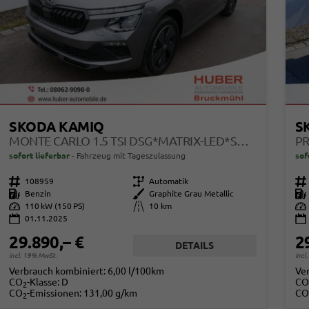
SKODA KAMIQ
S
MONTE CARLO 1.5 TSI DSG*MATRIX-LED*SMARTLINK*PDC-HI*TEMPOMAT*SHZ*17-ZOLL
sofort lieferbar
Fahrzeug mit Tageszulassung
sof
Fahrzeugnr.
108959
Getriebe
Automatik
Fahrzeugnr.
Kraftstoff
Benzin
Außenfarbe
Graphite Grau Metallic
Kraftstoff
Leistung
110 kW (150 PS)
Kilometerstand
10 km
Leistung
01.11.2025
29.890,– €
2
DETAILS
incl. 19% MwSt.
incl
Verbrauch kombiniert:
6,00 l/100km
Ve
CO
-Klasse:
D
CO
2
CO
-Emissionen:
131,00 g/km
CO
2