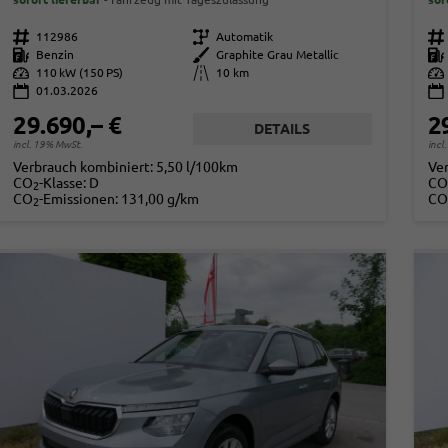
Fahrzeugnr.
112986
Getriebe
Automatik
Fahrzeugnr.
Kraftstoff
Benzin
Außenfarbe
Graphite Grau Metallic
Kraftstoff
Leistung
110 kW (150 PS)
Kilometerstand
10 km
Leistung
01.03.2026
29.690,– €
2
DETAILS
incl. 19% MwSt.
incl
Verbrauch kombiniert:
5,50 l/100km
Ve
CO
-Klasse:
D
CO
2
CO
-Emissionen:
131,00 g/km
CO
2