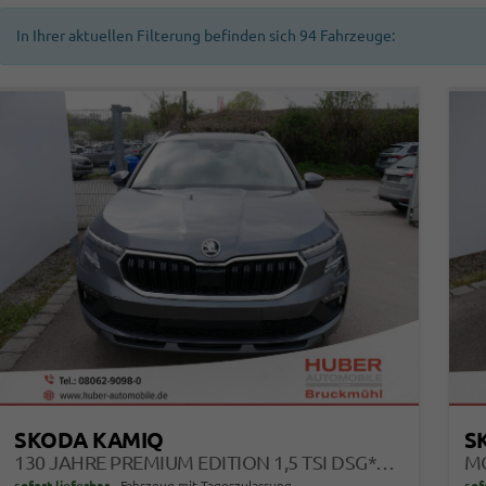
In Ihrer aktuellen Filterung befinden sich
94
Fahrzeuge:
SKODA KAMIQ
S
130 JAHRE PREMIUM EDITION 1,5 TSI DSG*AHK-SCHWENKBAR*PDC*LED*KAMERA*SHZ*TEMPOMAT
sofort lieferbar
Fahrzeug mit Tageszulassung
sof