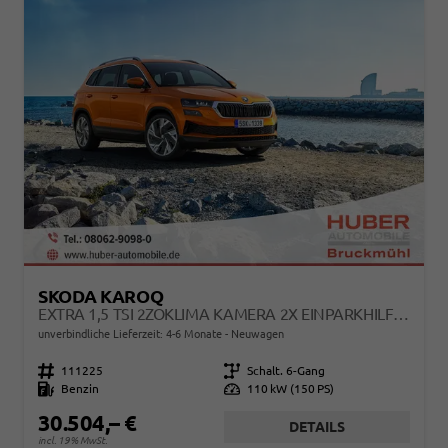
SKODA KAROQ
EXTRA 1,5 TSI 2ZOKLIMA KAMERA 2X EINPARKHILFE ALU FELGEN 5J GARANTIE SITZHEIZUNG LED SCHEINWERFER ACC
unverbindliche Lieferzeit: 4-6 Monate
Neuwagen
Fahrzeugnr.
111225
Getriebe
Schalt. 6-Gang
Kraftstoff
Benzin
Leistung
110 kW (150 PS)
30.504,– €
DETAILS
incl. 19% MwSt.