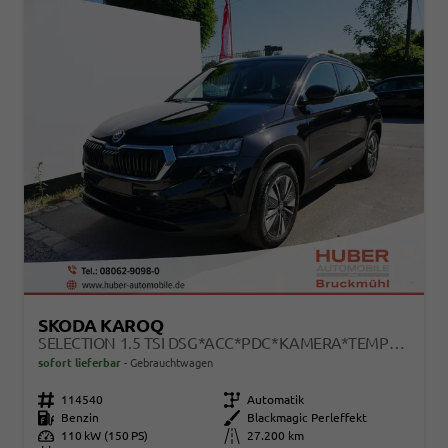
SKODA KAROQ
SELECTION 1.5 TSI DSG*ACC*PDC*KAMERA*TEMPOMAT*LED*SMARTLINK*KLIMA*RADIO*17-ZOLL
sofort lieferbar
Gebrauchtwagen
Fahrzeugnr.
114540
Getriebe
Automatik
Kraftstoff
Benzin
Außenfarbe
Blackmagic Perleffekt
Leistung
110 kW (150 PS)
Kilometerstand
27.200 km