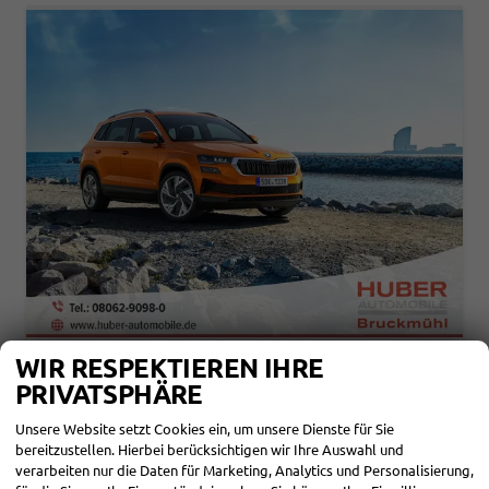
WIR RESPEKTIEREN IHRE
SKODA KAROQ
PRIVATSPHÄRE
SELECTION 1,5 TSI SELCTION 2ZOKLIMA ALU FELGEN 5J GARANTIE SITZHEIZUNG LED SCHEINWERFER TEMPOMAT
unverbindliche Lieferzeit: 4-6 Monate
Neuwagen
Unsere Website setzt Cookies ein, um unsere Dienste für Sie
bereitzustellen. Hierbei berücksichtigen wir Ihre Auswahl und
Fahrzeugnr.
111213
Getriebe
Schalt. 6-Gang
verarbeiten nur die Daten für Marketing, Analytics und Personalisierung,
Kraftstoff
Benzin
Leistung
110 kW (150 PS)