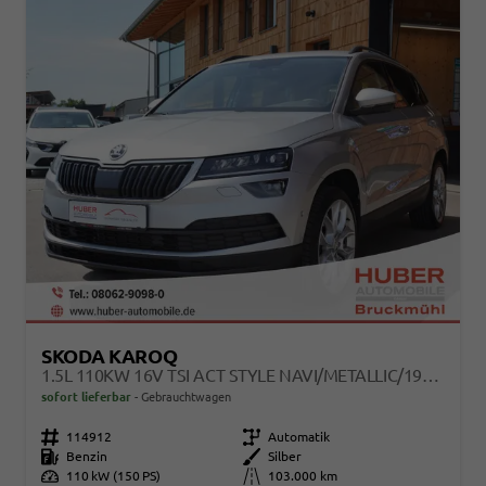
SKODA KAROQ
1.5L 110KW 16V TSI ACT STYLE NAVI/METALLIC/19ZOLL
sofort lieferbar
Gebrauchtwagen
Fahrzeugnr.
114912
Getriebe
Automatik
Kraftstoff
Benzin
Außenfarbe
Silber
Leistung
110 kW (150 PS)
Kilometerstand
103.000 km