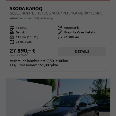
SKODA KAROQ
SELECTION 1.5 TSI DSG*ACC*PDC*KAMERA*TEMPOMAT*LED*SMARTLINK*KLIMA*RADIO*17-ZOLL
sofort lieferbar
Gebrauchtwagen
Fahrzeugnr.
114542
Getriebe
Automatik
Kraftstoff
Benzin
Außenfarbe
Graphite Grau Metallic
Leistung
110 kW (150 PS)
Kilometerstand
21.900 km
01.05.2025
27.890,– €
DETAILS
incl. 19% MwSt.
Verbrauch kombiniert:
7,50 l/100km
CO
-Emissionen:
151,00 g/km
2