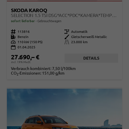
SKODA KAROQ
SELECTION 1.5 TSI DSG*ACC*PDC*KAMERA*TEMPOMAT*LED*SMARTLINK*KLIMA*RADIO*17-ZOLL
sofort lieferbar
Gebrauchtwagen
Fahrzeugnr.
113816
Getriebe
Automatik
Kraftstoff
Benzin
Außenfarbe
Gletscherweiß Metallic
Leistung
110 kW (150 PS)
Kilometerstand
23.000 km
01.04.2025
27.690,– €
DETAILS
incl. 19% MwSt.
Verbrauch kombiniert:
7,50 l/100km
CO
-Emissionen:
151,00 g/km
2