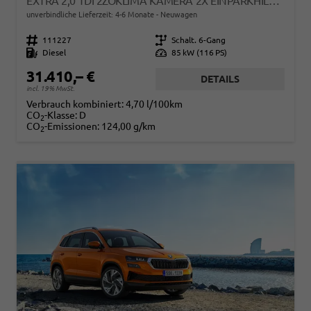
EXTRA 2,0 TDI 2ZOKLIMA KAMERA 2X EINPARKHILFE ALU FELGEN 5J GARANTIE SITZHEIZUNG LED SCHEINWERFER ACC
unverbindliche Lieferzeit: 4-6 Monate
Neuwagen
Fahrzeugnr.
111227
Getriebe
Schalt. 6-Gang
Kraftstoff
Diesel
Leistung
85 kW (116 PS)
31.410,– €
DETAILS
incl. 19% MwSt.
Verbrauch kombiniert:
4,70 l/100km
CO
-Klasse:
D
2
CO
-Emissionen:
124,00 g/km
2