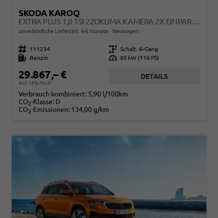
SKODA KAROQ
EXTRA PLUS 1,0 TSI 2ZOKLIMA KAMERA 2X EINPARKHILFE ALU FELGEN 5J GARANTIE SITZHEIZUNG MATRIX EL HECKKLAPPE ACC
unverbindliche Lieferzeit: 4-6 Monate
Neuwagen
Fahrzeugnr.
111234
Getriebe
Schalt. 6-Gang
Kraftstoff
Benzin
Leistung
85 kW (116 PS)
29.867,– €
DETAILS
incl. 19% MwSt.
Verbrauch kombiniert:
5,90 l/100km
CO
-Klasse:
D
2
CO
-Emissionen:
134,00 g/km
2