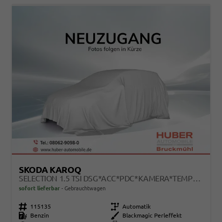
SKODA KAROQ
SELECTION 1.5 TSI DSG*ACC*PDC*KAMERA*TEMPOMAT*LED*SMARTLINK*KLIMA*RADIO*17-ZOLL
sofort lieferbar
Gebrauchtwagen
Fahrzeugnr.
115135
Getriebe
Automatik
Kraftstoff
Benzin
Außenfarbe
Blackmagic Perleffekt