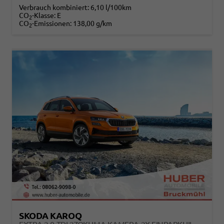
Verbrauch kombiniert:
6,10 l/100km
CO
-Klasse:
E
2
CO
-Emissionen:
138,00 g/km
2
SKODA KAROQ