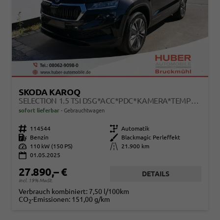
SKODA KAROQ
SELECTION 1.5 TSI DSG*ACC*PDC*KAMERA*TEMPOMAT*LED*SMARTLINK*KLIMA*RADIO*17-ZOLL
sofort lieferbar
Gebrauchtwagen
Fahrzeugnr.
114544
Getriebe
Automatik
Kraftstoff
Benzin
Außenfarbe
Blackmagic Perleffekt
Leistung
110 kW (150 PS)
Kilometerstand
21.900 km
01.05.2025
27.890,– €
DETAILS
incl. 19% MwSt.
Verbrauch kombiniert:
7,50 l/100km
CO
-Emissionen:
151,00 g/km
2