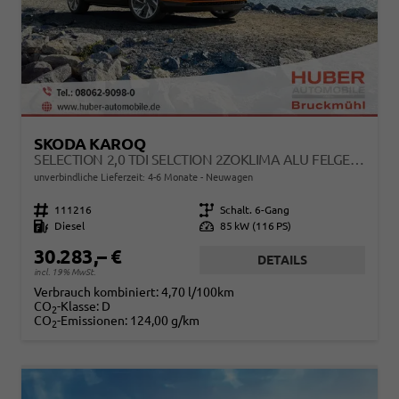
SKODA KAROQ
SELECTION 2,0 TDI SELCTION 2ZOKLIMA ALU FELGEN 5J GARANTIE SITZHEIZUNG LED SCHEINWERFER TEMPOMAT
unverbindliche Lieferzeit: 4-6 Monate
Neuwagen
Fahrzeugnr.
111216
Getriebe
Schalt. 6-Gang
Kraftstoff
Diesel
Leistung
85 kW (116 PS)
30.283,– €
DETAILS
incl. 19% MwSt.
Verbrauch kombiniert:
4,70 l/100km
CO
-Klasse:
D
2
CO
-Emissionen:
124,00 g/km
2