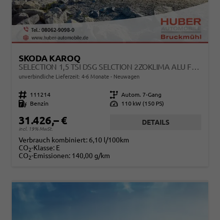
SKODA KAROQ
SELECTION 1,5 TSI DSG SELCTION 2ZOKLIMA ALU FELGEN 5J GARANTIE SITZHEIZUNG LED SCHEINWERFER TEMPOMAT
unverbindliche Lieferzeit: 4-6 Monate
Neuwagen
Fahrzeugnr.
111214
Getriebe
Autom. 7-Gang
Kraftstoff
Benzin
Leistung
110 kW (150 PS)
31.426,– €
DETAILS
incl. 19% MwSt.
Verbrauch kombiniert:
6,10 l/100km
CO
-Klasse:
E
2
CO
-Emissionen:
140,00 g/km
2