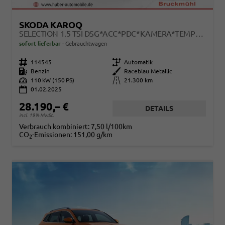
SKODA KAROQ
SELECTION 1.5 TSI DSG*ACC*PDC*KAMERA*TEMPOMAT*LED*SMARTLINK*KLIMA*RADIO*17-ZOLL
sofort lieferbar
Gebrauchtwagen
Fahrzeugnr.
114545
Getriebe
Automatik
Kraftstoff
Benzin
Außenfarbe
Raceblau Metallic
Leistung
110 kW (150 PS)
Kilometerstand
21.300 km
01.02.2025
28.190,– €
DETAILS
incl. 19% MwSt.
Verbrauch kombiniert:
7,50 l/100km
CO
-Emissionen:
151,00 g/km
2