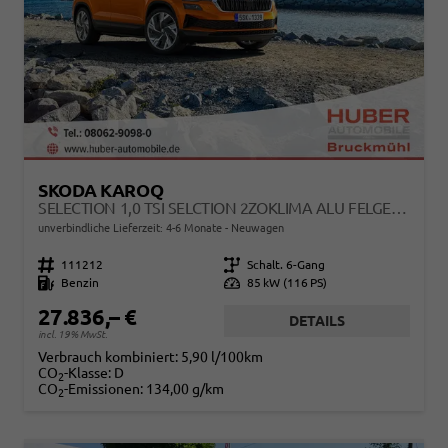
SKODA KAROQ
SELECTION 1,0 TSI SELCTION 2ZOKLIMA ALU FELGEN 5J GARANTIE SITZHEIZUNG LED SCHEINWERFER TEMPOMAT
unverbindliche Lieferzeit: 4-6 Monate
Neuwagen
Fahrzeugnr.
111212
Getriebe
Schalt. 6-Gang
Kraftstoff
Benzin
Leistung
85 kW (116 PS)
27.836,– €
DETAILS
incl. 19% MwSt.
Verbrauch kombiniert:
5,90 l/100km
CO
-Klasse:
D
2
CO
-Emissionen:
134,00 g/km
2