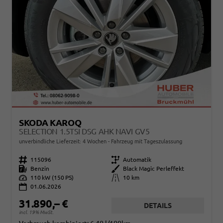
SKODA KAROQ
SELECTION 1.5TSI DSG AHK NAVI GV5
unverbindliche Lieferzeit:
4 Wochen
Fahrzeug mit Tageszulassung
Fahrzeugnr.
115096
Getriebe
Automatik
Kraftstoff
Benzin
Außenfarbe
Black Magic Perleffekt
Leistung
110 kW (150 PS)
Kilometerstand
10 km
01.06.2026
31.890,– €
DETAILS
incl. 19% MwSt.