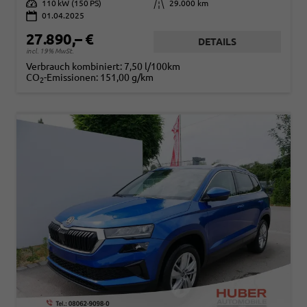
Leistung
110 kW (150 PS)
Kilometerstand
29.000 km
01.04.2025
27.890,– €
DETAILS
incl. 19% MwSt.
Verbrauch kombiniert:
7,50 l/100km
CO
-Emissionen:
151,00 g/km
2