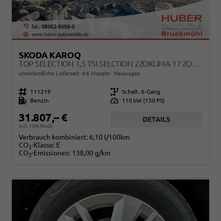
SKODA KAROQ
TOP SELECTION 1,5 TSI SELCTION 2ZOKLIMA 17 ZOLL ALU FELGEN 5J GARANTIE SITZHEIZUNG MATRIX ACC
unverbindliche Lieferzeit: 4-6 Monate
Neuwagen
Fahrzeugnr.
111219
Getriebe
Schalt. 6-Gang
Kraftstoff
Benzin
Leistung
110 kW (150 PS)
31.807,– €
DETAILS
incl. 19% MwSt.
Verbrauch kombiniert:
6,10 l/100km
CO
-Klasse:
E
2
CO
-Emissionen:
138,00 g/km
2