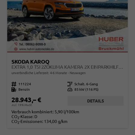
SKODA KAROQ
EXTRA 1,0 TSI 2ZOKLIMA KAMERA 2X EINPARKHILFE ALU FELGEN 5J GARANTIE SITZHEIZUNG LED SCHEINWERFER ACC
unverbindliche Lieferzeit: 4-6 Monate
Neuwagen
Fahrzeugnr.
111224
Getriebe
Schalt. 6-Gang
Kraftstoff
Benzin
Leistung
85 kW (116 PS)
28.943,– €
DETAILS
incl. 19% MwSt.
Verbrauch kombiniert:
5,90 l/100km
CO
-Klasse:
D
2
CO
-Emissionen:
134,00 g/km
2