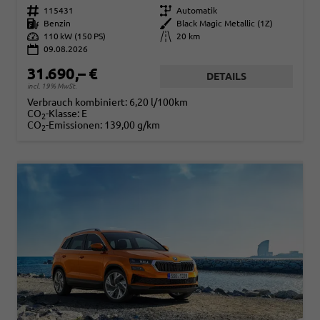
Fahrzeugnr.
115431
Getriebe
Automatik
Kraftstoff
Benzin
Außenfarbe
Black Magic Metallic (1Z)
Leistung
110 kW (150 PS)
Kilometerstand
20 km
09.08.2026
31.690,– €
DETAILS
incl. 19% MwSt.
Verbrauch kombiniert:
6,20 l/100km
CO
-Klasse:
E
2
CO
-Emissionen:
139,00 g/km
2