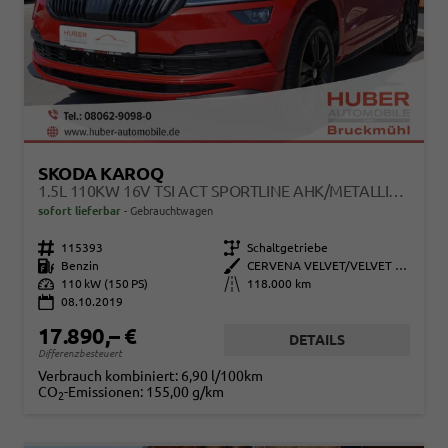
SKODA KAROQ
1.5L 110KW 16V TSI ACT SPORTLINE AHK/METALLIC/SCHIEBEDACH/NAVI
sofort lieferbar
Gebrauchtwagen
Fahrzeugnr.
115393
Getriebe
Schaltgetriebe
Kraftstoff
Benzin
Außenfarbe
CERVENA VELVET/VELVET RED
Leistung
110 kW (150 PS)
Kilometerstand
118.000 km
08.10.2019
17.890,– €
DETAILS
Differenzbesteuert
Verbrauch kombiniert:
6,90 l/100km
CO
-Emissionen:
155,00 g/km
2