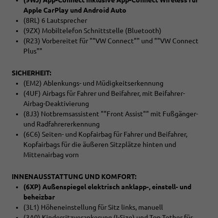
Apple CarPlay und Android Auto
(8RL) 6 Lautsprecher
(9ZX) Mobiltelefon Schnittstelle (Bluetooth)
(R23) Vorbereitet für ""VW Connect"" und ""VW Connect
Plus""
SICHERHEIT:
(EM2) Ablenkungs- und Müdigkeitserkennung
(4UF) Airbags für Fahrer und Beifahrer, mit Beifahrer-
Airbag-Deaktivierung
(8J3) Notbremsassistent ""Front Assist"" mit Fußgänger-
und Radfahrererkennung
(6C6) Seiten- und Kopfairbag für Fahrer und Beifahrer,
Kopfairbags für die äußeren Sitzplätze hinten und
Mittenairbag vorn
INNENAUSSTATTUNG UND KOMFORT:
(6XP) Außenspiegel elektrisch anklapp-, einstell- und
beheizbar
(3L1) Höheneinstellung für Sitz links, manuell
(3A0) Kindersitzverankerung (I-Size) und Top Tether für