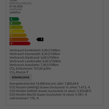
10 km
ERSTZULASSUNG
01.05.2026
ZUSTAND
unfallfrei
Verbrauch kombiniert:
6,90 l/100km
Verbrauch Innenstadt:
8,30 l/100km
Verbrauch Stadtrand:
6,90 l/100km
Verbrauch Landstraße:
6,00 l/100km
Verbrauch Autobahn:
7,30 l/100km
CO
-Emissionen:
157,00 g/km
2
CO
-Klasse:
F
2
DOWNLOAD
Energiekosten bei 15.000 km pro Jahr:
1.805,04 €
CO2 Kosten (niedrig)
:
1.413,- €
(Kosten Durchschnitt 10 Jahre)
CO2 Kosten (mittel)
:
3.355,88 €
(Kosten Durchschnitt 10 Jahre)
CO2 Kosten (hoch)
:
5.181,- €
(Kosten Durchschnitt 10 Jahre)
Jahressteuer:
170,- €