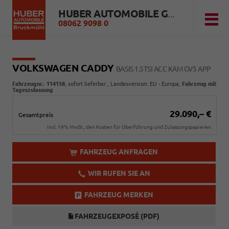
HUBER AUTOMOBILE GMBH
08062 9098 0
VOLKSWAGEN CADDY
BASIS 1.5TSI ACC KAM GV5 APP
Fahrzeugnr.
:
114158
,
sofort lieferbar
, Landesversion: EU - Europa,
Fahrzeug mit
Tageszulassung
29.090,– €
Gesamtpreis
incl. 19% MwSt., den Kosten für Überführung und Zulassungspapieren
FAHRZEUG ANFRAGEN
WIR RUFEN SIE AN
FAHRZEUG MERKEN
FAHRZEUGEXPOSÉ (PDF)