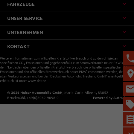
FAHRZEUGE
UNSER SERVICE
UNTERNEHMEN
KONTAKT
Weitere Informationen zum offiziellen Kraftstoffverbrauch und zu den offiziellen
spezifischen CO
-Emissionen und gegebenenfalls zum Stromverbrauch neuer PKW können
2
dem 'Leitfaden über den offiziellen Kraftstoffverbrauch, die offiziellen spezifischen CO
-
2
Emissionen und den offiziellen Stromverbrauch neuer PKW' entnommen werden, der an
allen Verkaufsstellen und bei der 'Deutschen Automobil Treuhand GmbH' unentgeltlich
erhältlich ist unter www.dat.de.
© 2026
Huber Automobile GmbH
,
Marie-Curie-Allee 1
,
83052
Bruckmühl,
+49(0)8062-9098-0
Powered by Autrado