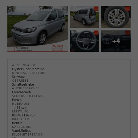
+4
AUSSENFARBE
Oystersilber Metallic
INNENAUSSTATTUNG
Schwarz
GETRIEBE
Schaltgetriebe
ANTRIEBSACHSE
Frontantrieb
SCHADSTOFFKLASSE
Euro 6
HUBRAUM
1.498 ccm
LEISTUNG
85 kW (116 PS)
KRAFTSTOFF
Benzin
KATEGORIE
Van/Minibus
KILOMETERSTAND