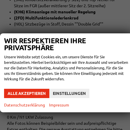
Sitze im FGR (außer mittlerer Sitz der 2. Sitzreihe)
(KH6) Klimaanlage mit manueller Regelung
(2FD) Multifunktionslederlenkrad
(N0L) Sitzbezüge in Stoff, Dessin ""Double Grid""
EXTRAS:
WIR RESPEKTIEREN IHRE
(C5P) Stahlräder 6,5 J x 16 in Schwarz
PRIVATSPHÄRE
(ZVA) Assistenzpaket
(9C7) Fahrlichtschaltung automatisch, mit Tagfahrlicht
Unsere Website setzt Cookies ein, um unsere Dienste für Sie
(J69) Ganzjahresreifen 205/60 R16 96H XL (M+S Kennung
bereitzustellen. Hierbei berücksichtigen wir Ihre Auswahl und verarbeiten
inkl. Schneeflocke)
nur die Daten für Marketing, Analytics und Personalisierung, für die Sie
uns Ihr Einverständnis geben. Sie können Ihre Einwilligung jederzeit mit
(JX1) Kreuzungsassistent
Wirkung für die Zukunft widerrufen.
(5Q2+5R2) Schiebetür links und rechts im
Lade-/Fahrgastraum
(9T1) Scheibenwaschdüsen beheizbar
ALLE AKZEPTIEREN
EINSTELLUNGEN
(1G2) Reserverad in Fahrbereifung, Stahl
(ZCJ) Stahlräder 6,5 J x 16, in Schwarz
Datenschutzerklärung
Impressum
0 Km / N1 LKW Zulassung
Alle Fotos können Beispielbilder sein und aufpreispflichtige
Extras enthalten. Die genaue Ausstattung entnehmen Sie bitte