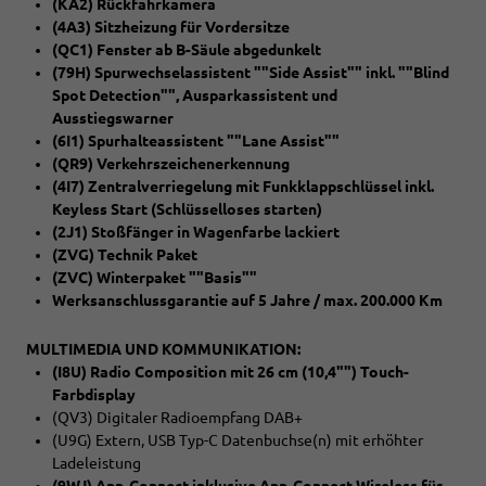
(KA2) Rückfahrkamera
(4A3) Sitzheizung für Vordersitze
(QC1) Fenster ab B-Säule abgedunkelt
(79H) Spurwechselassistent ""Side Assist"" inkl. ""Blind
Spot Detection"", Ausparkassistent und
Ausstiegswarner
(6I1) Spurhalteassistent ""Lane Assist""
(QR9) Verkehrszeichenerkennung
(4I7) Zentralverriegelung mit Funkklappschlüssel inkl.
Keyless Start (Schlüsselloses starten)
(2J1) Stoßfänger in Wagenfarbe lackiert
(ZVG) Technik Paket
(ZVC) Winterpaket ""Basis""
Werksanschlussgarantie auf 5 Jahre / max. 200.000 Km
MULTIMEDIA UND KOMMUNIKATION:
(I8U) Radio Composition mit 26 cm (10,4"") Touch-
Farbdisplay
(QV3) Digitaler Radioempfang DAB+
(U9G) Extern, USB Typ-C Datenbuchse(n) mit erhöhter
Ladeleistung
(9WJ) App-Connect inklusive App-Connect Wireless für