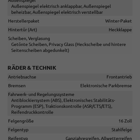
Außenspiegel
Außenspiegel elektrisch anklappbar, Außenspiegel
beheizbar, Außenspiegel elektrisch verstellbar
Herstellerpaket
Winter-Paket
Hintertür (Art)
Heckklappe
Scheiben, Verglasung
Getönte Scheiben, Privacy Glass (Heckscheibe und hintere
Seitenscheiben abgedunkelt)
RÄDER & TECHNIK
Antriebsachse
Frontantrieb
Bremsen
Elektronische Parkbremse
Fahrwerk- und Regelungssysteme
Antiblockiersystem (ABS), Elektronisches Stabilitäts-
Programm (ESP), Traktionskontrolle (ASR/CTS/ETS),
Reifendruckkontrolle
Felgengröße
16 Zoll
Felgentyp
Stahlfelge
Reifentyp
Ganzjahresreifen, Allwetterreifen