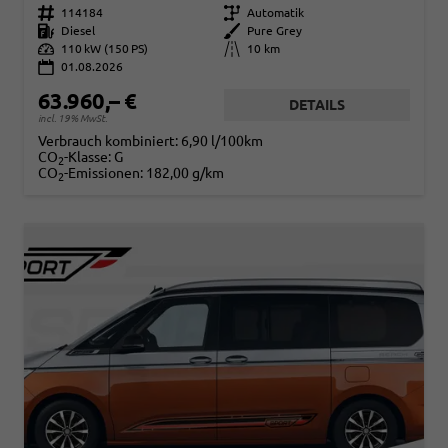
Fahrzeugnr.
114184
Getriebe
Automatik
Kraftstoff
Diesel
Außenfarbe
Pure Grey
Leistung
110 kW (150 PS)
Kilometerstand
10 km
01.08.2026
63.960,– €
DETAILS
incl. 19% MwSt.
Verbrauch kombiniert:
6,90 l/100km
CO
-Klasse:
G
2
CO
-Emissionen:
182,00 g/km
2