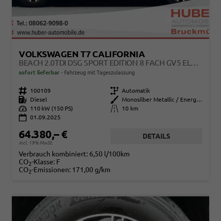
VOLKSWAGEN T7 CALIFORNIA
BEACH 2.0TDI DSG SPORT EDITION 8 FACH GV5 ELEGANCE+
sofort lieferbar
Fahrzeug mit Tageszulassung
Fahrzeugnr.
100109
Getriebe
Automatik
Kraftstoff
Diesel
Außenfarbe
Monosilber Metallic / Energeticorange Metallic
Leistung
110 kW (150 PS)
Kilometerstand
10 km
01.09.2025
64.380,– €
DETAILS
incl. 19% MwSt.
Verbrauch kombiniert:
6,50 l/100km
CO
-Klasse:
F
2
CO
-Emissionen:
171,00 g/km
2