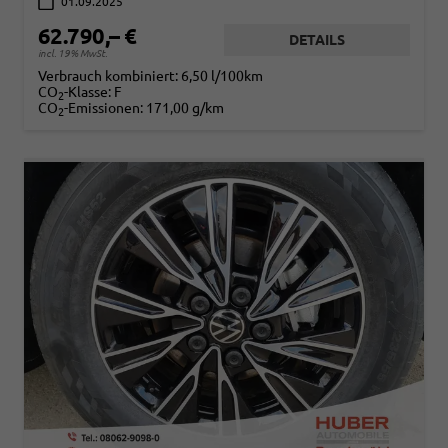
01.09.2025
62.790,– €
DETAILS
incl. 19% MwSt.
Verbrauch kombiniert:
6,50 l/100km
CO
-Klasse:
F
2
CO
-Emissionen:
171,00 g/km
2