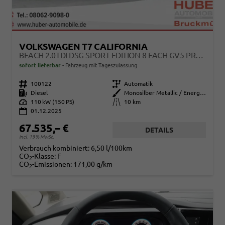
VOLKSWAGEN T7 CALIFORNIA
BEACH 2.0TDI DSG SPORT EDITION 8 FACH GV5 PREMIUM+
sofort lieferbar
Fahrzeug mit Tageszulassung
Fahrzeugnr.
100122
Getriebe
Automatik
Kraftstoff
Diesel
Außenfarbe
Monosilber Metallic / Energetic Orange Metallic
Leistung
110 kW (150 PS)
Kilometerstand
10 km
01.12.2025
67.535,– €
DETAILS
incl. 19% MwSt.
Verbrauch kombiniert:
6,50 l/100km
CO
-Klasse:
F
2
CO
-Emissionen:
171,00 g/km
2