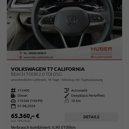
VOLKSWAGEN T7 CALIFORNIA
BEACH TOUR 2.0 TDI DSG
unverbindliche Lieferzeit:
14 Tage
Fahrzeug mit Tageszulassung
Fahrzeugnr.
115400
Getriebe
Automatik
Kraftstoff
Diesel
Außenfarbe
Deepblack Perleffekt
Leistung
110 kW (150 PS)
Kilometerstand
10 km
01.08.2026
65.360,– €
DETAILS
incl. 19% MwSt.
Verbrauch kombiniert:
6,90 l/100km