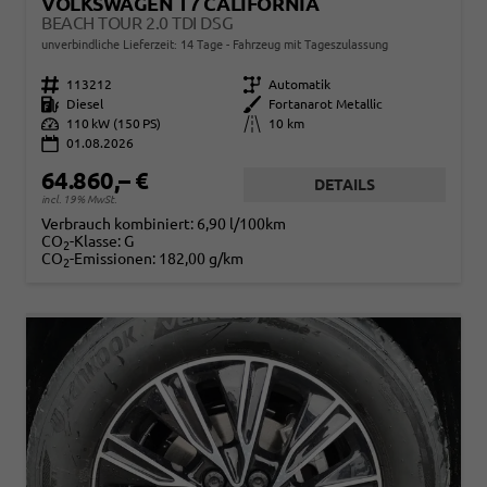
VOLKSWAGEN T7 CALIFORNIA
BEACH TOUR 2.0 TDI DSG
unverbindliche Lieferzeit:
14 Tage
Fahrzeug mit Tageszulassung
Fahrzeugnr.
113212
Getriebe
Automatik
Kraftstoff
Diesel
Außenfarbe
Fortanarot Metallic
Leistung
110 kW (150 PS)
Kilometerstand
10 km
01.08.2026
64.860,– €
DETAILS
incl. 19% MwSt.
Verbrauch kombiniert:
6,90 l/100km
CO
-Klasse:
G
2
CO
-Emissionen:
182,00 g/km
2