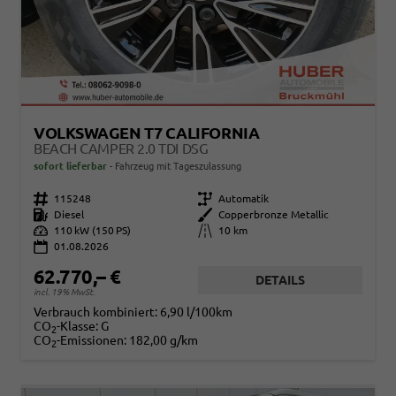
VOLKSWAGEN T7 CALIFORNIA
BEACH CAMPER 2.0 TDI DSG
sofort lieferbar
Fahrzeug mit Tageszulassung
Fahrzeugnr.
115248
Getriebe
Automatik
Kraftstoff
Diesel
Außenfarbe
Copperbronze Metallic
Leistung
110 kW (150 PS)
Kilometerstand
10 km
01.08.2026
62.770,– €
DETAILS
incl. 19% MwSt.
Verbrauch kombiniert:
6,90 l/100km
CO
-Klasse:
G
2
CO
-Emissionen:
182,00 g/km
2