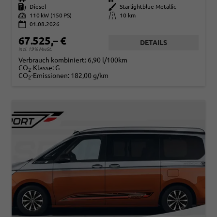
Kraftstoff
Diesel
Außenfarbe
Starlightblue Metallic
Leistung
110 kW (150 PS)
Kilometerstand
10 km
01.08.2026
67.525,– €
DETAILS
incl. 19% MwSt.
Verbrauch kombiniert:
6,90 l/100km
CO
-Klasse:
G
2
CO
-Emissionen:
182,00 g/km
2