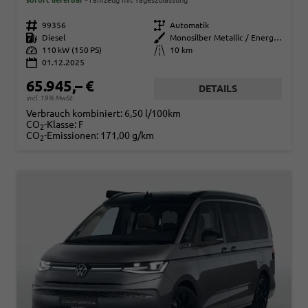
sofort lieferbar
Fahrzeug mit Tageszulassung
Fahrzeugnr.
99356
Getriebe
Automatik
Kraftstoff
Diesel
Außenfarbe
Monosilber Metallic / Energetic Orange Metallic
Leistung
110 kW (150 PS)
Kilometerstand
10 km
01.12.2025
65.945,– €
DETAILS
incl. 19% MwSt.
Verbrauch kombiniert:
6,50 l/100km
CO
-Klasse:
F
2
CO
-Emissionen:
171,00 g/km
2