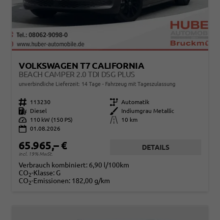
VOLKSWAGEN T7 CALIFORNIA
BEACH CAMPER 2.0 TDI DSG PLUS
unverbindliche Lieferzeit:
14 Tage
Fahrzeug mit Tageszulassung
Fahrzeugnr.
113230
Getriebe
Automatik
Kraftstoff
Diesel
Außenfarbe
Indiumgrau Metallic
Leistung
110 kW (150 PS)
Kilometerstand
10 km
01.08.2026
65.965,– €
DETAILS
incl. 19% MwSt.
Verbrauch kombiniert:
6,90 l/100km
CO
-Klasse:
G
2
CO
-Emissionen:
182,00 g/km
2