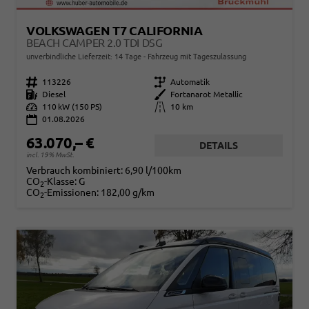
VOLKSWAGEN T7 CALIFORNIA
BEACH CAMPER 2.0 TDI DSG
unverbindliche Lieferzeit:
14 Tage
Fahrzeug mit Tageszulassung
Fahrzeugnr.
113226
Getriebe
Automatik
Kraftstoff
Diesel
Außenfarbe
Fortanarot Metallic
Leistung
110 kW (150 PS)
Kilometerstand
10 km
01.08.2026
63.070,– €
DETAILS
incl. 19% MwSt.
Verbrauch kombiniert:
6,90 l/100km
CO
-Klasse:
G
2
CO
-Emissionen:
182,00 g/km
2