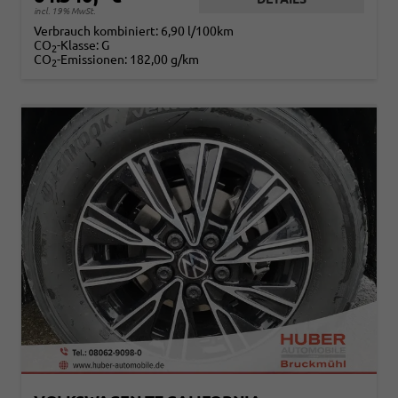
incl. 19% MwSt.
Verbrauch kombiniert:
6,90 l/100km
CO
-Klasse:
G
2
CO
-Emissionen:
182,00 g/km
2