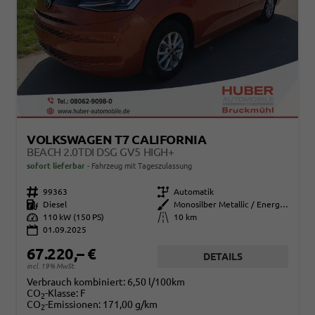
VOLKSWAGEN T7 CALIFORNIA
BEACH 2.0TDI DSG GV5 HIGH+
sofort lieferbar
Fahrzeug mit Tageszulassung
Fahrzeugnr.
99363
Getriebe
Automatik
Kraftstoff
Diesel
Außenfarbe
Monosilber Metallic / Energeticorange Metallic Dach Schwarz
Leistung
110 kW (150 PS)
Kilometerstand
10 km
01.09.2025
67.220,– €
DETAILS
incl. 19% MwSt.
Verbrauch kombiniert:
6,50 l/100km
CO
-Klasse:
F
2
CO
-Emissionen:
171,00 g/km
2