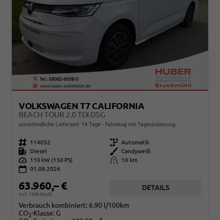
VOLKSWAGEN T7 CALIFORNIA
BEACH TOUR 2.0 TDI DSG
unverbindliche Lieferzeit:
14 Tage
Fahrzeug mit Tageszulassung
Fahrzeugnr.
114052
Getriebe
Automatik
Kraftstoff
Diesel
Außenfarbe
Candyweiß
Leistung
110 kW (150 PS)
Kilometerstand
10 km
01.08.2026
63.960,– €
DETAILS
incl. 19% MwSt.
Verbrauch kombiniert:
6,90 l/100km
CO
-Klasse:
G
2