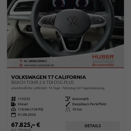
VOLKSWAGEN T7 CALIFORNIA
BEACH TOUR 2.0 TDI DSG PLUS
unverbindliche Lieferzeit:
14 Tage
Fahrzeug mit Tageszulassung
Fahrzeugnr.
115252
Getriebe
Automatik
Kraftstoff
Diesel
Außenfarbe
Deepblack Perleffekt
Leistung
110 kW (150 PS)
Kilometerstand
10 km
01.08.2026
67.825,– €
DETAILS
incl. 19% MwSt.