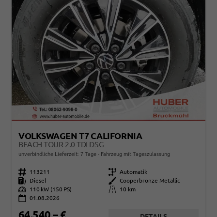
VOLKSWAGEN T7 CALIFORNIA
BEACH TOUR 2.0 TDI DSG
unverbindliche Lieferzeit:
7 Tage
Fahrzeug mit Tageszulassung
Fahrzeugnr.
113211
Getriebe
Automatik
Kraftstoff
Diesel
Außenfarbe
Cooperbronze Metallic
Leistung
110 kW (150 PS)
Kilometerstand
10 km
01.08.2026
64.540,– €
DETAILS