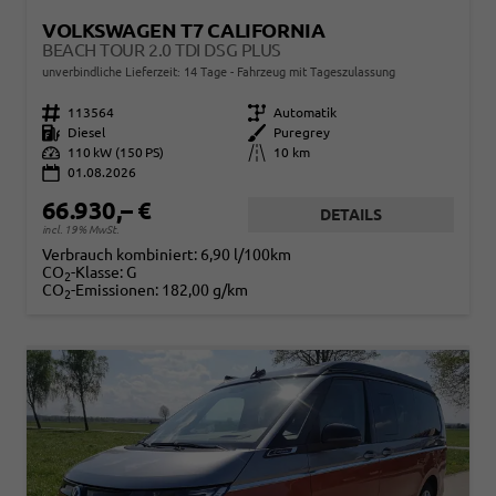
VOLKSWAGEN T7 CALIFORNIA
BEACH TOUR 2.0 TDI DSG PLUS
unverbindliche Lieferzeit:
14 Tage
Fahrzeug mit Tageszulassung
Fahrzeugnr.
113564
Getriebe
Automatik
Kraftstoff
Diesel
Außenfarbe
Puregrey
Leistung
110 kW (150 PS)
Kilometerstand
10 km
01.08.2026
66.930,– €
DETAILS
incl. 19% MwSt.
Verbrauch kombiniert:
6,90 l/100km
CO
-Klasse:
G
2
CO
-Emissionen:
182,00 g/km
2