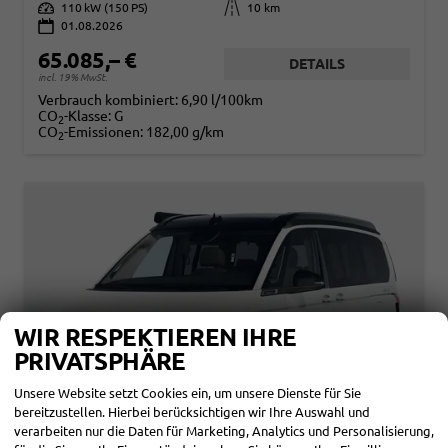
Leistung
110 kW (150 PS)
Kilometerstand
10 km
01.08.2026
65.085,– €
DETAILS
incl. 19% MwSt.
Verbrauch kombiniert:
6,90 l/100km
CO
-Klasse:
G
2
CO
-Emissionen:
182,00 g/km
2
WIR RESPEKTIEREN IHRE
PRIVATSPHÄRE
Unsere Website setzt Cookies ein, um unsere Dienste für Sie
bereitzustellen. Hierbei berücksichtigen wir Ihre Auswahl und
verarbeiten nur die Daten für Marketing, Analytics und Personalisierung,