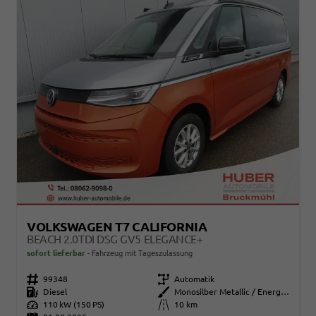
VOLKSWAGEN T7 CALIFORNIA
BEACH 2.0TDI DSG GV5 ELEGANCE+
sofort lieferbar
Fahrzeug mit Tageszulassung
Fahrzeugnr.
99348
Getriebe
Automatik
Kraftstoff
Diesel
Außenfarbe
Monosilber Metallic / Energeticorange Metallic
Leistung
110 kW (150 PS)
Kilometerstand
10 km