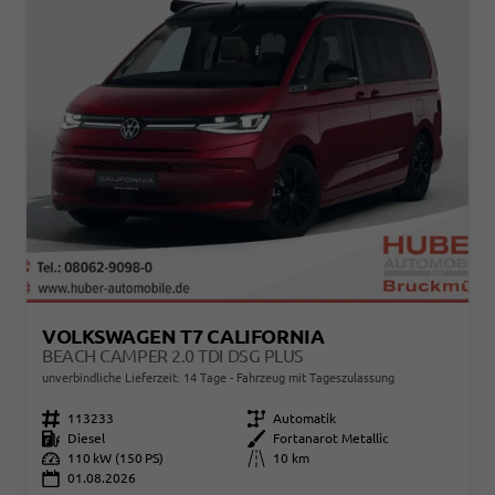
VOLKSWAGEN T7 CALIFORNIA
BEACH CAMPER 2.0 TDI DSG PLUS
unverbindliche Lieferzeit:
14 Tage
Fahrzeug mit Tageszulassung
Fahrzeugnr.
113233
Getriebe
Automatik
Kraftstoff
Diesel
Außenfarbe
Fortanarot Metallic
Leistung
110 kW (150 PS)
Kilometerstand
10 km
01.08.2026