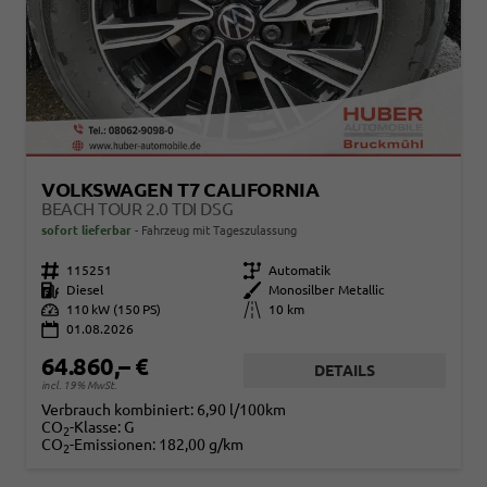
VOLKSWAGEN T7 CALIFORNIA
BEACH TOUR 2.0 TDI DSG
sofort lieferbar
Fahrzeug mit Tageszulassung
Fahrzeugnr.
115251
Getriebe
Automatik
Kraftstoff
Diesel
Außenfarbe
Monosilber Metallic
Leistung
110 kW (150 PS)
Kilometerstand
10 km
01.08.2026
64.860,– €
DETAILS
incl. 19% MwSt.
Verbrauch kombiniert:
6,90 l/100km
CO
-Klasse:
G
2
CO
-Emissionen:
182,00 g/km
2