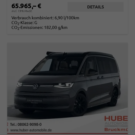
65.965,– €
DETAILS
incl. 19% MwSt.
Verbrauch kombiniert:
6,90 l/100km
CO
-Klasse:
G
2
CO
-Emissionen:
182,00 g/km
2