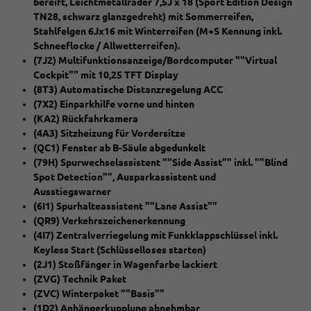
bereift, Leichtmetallräder 7,5J x 18 (Sport Edition Design
TN28, schwarz glanzgedreht) mit Sommerreifen,
Stahlfelgen 6Jx16 mit Winterreifen (M+S Kennung inkl.
Schneeflocke / Allwetterreifen).
(7J2) Multifunktionsanzeige/Bordcomputer ""Virtual
Cockpit"" mit 10,25 TFT Display
(8T3) Automatische Distanzregelung ACC
(7X2) Einparkhilfe vorne und hinten
(KA2) Rückfahrkamera
(4A3) Sitzheizung für Vordersitze
(QC1) Fenster ab B-Säule abgedunkelt
(79H) Spurwechselassistent ""Side Assist"" inkl. ""Blind
Spot Detection"", Ausparkassistent und
Ausstiegswarner
(6I1) Spurhalteassistent ""Lane Assist""
(QR9) Verkehrszeichenerkennung
(4I7) Zentralverriegelung mit Funkklappschlüssel inkl.
Keyless Start (Schlüsselloses starten)
(2J1) Stoßfänger in Wagenfarbe lackiert
(ZVG) Technik Paket
(ZVC) Winterpaket ""Basis""
(1D2) Anhängerkupplung abnehmbar