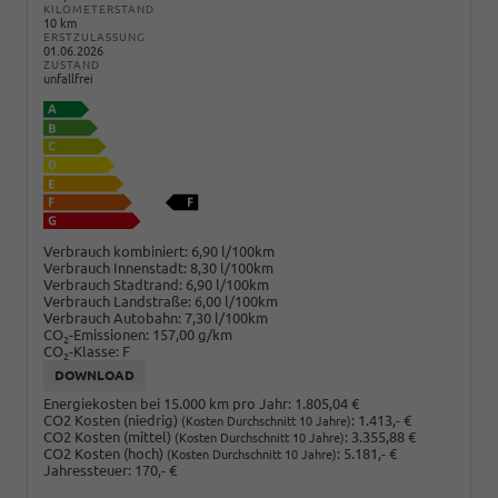
KILOMETERSTAND
10 km
ERSTZULASSUNG
01.06.2026
ZUSTAND
unfallfrei
Verbrauch kombiniert:
6,90 l/100km
Verbrauch Innenstadt:
8,30 l/100km
Verbrauch Stadtrand:
6,90 l/100km
Verbrauch Landstraße:
6,00 l/100km
Verbrauch Autobahn:
7,30 l/100km
CO
-Emissionen:
157,00 g/km
2
CO
-Klasse:
F
2
DOWNLOAD
Energiekosten bei 15.000 km pro Jahr:
1.805,04 €
CO2 Kosten (niedrig)
:
1.413,- €
(Kosten Durchschnitt 10 Jahre)
CO2 Kosten (mittel)
:
3.355,88 €
(Kosten Durchschnitt 10 Jahre)
CO2 Kosten (hoch)
:
5.181,- €
(Kosten Durchschnitt 10 Jahre)
Jahressteuer:
170,- €