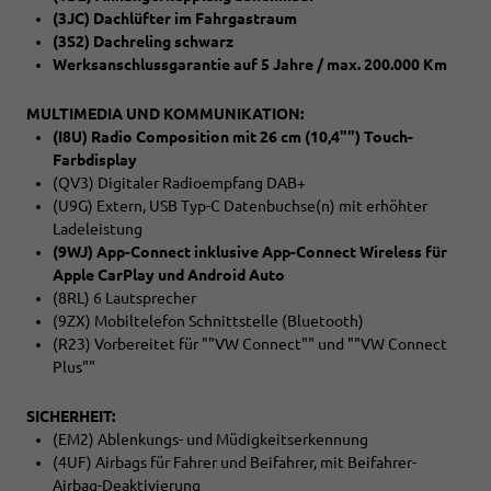
(3JC) Dachlüfter im Fahrgastraum
(3S2) Dachreling schwarz
Werksanschlussgarantie auf 5 Jahre / max. 200.000 Km
MULTIMEDIA UND KOMMUNIKATION:
(I8U) Radio Composition mit 26 cm (10,4"") Touch-
Farbdisplay
(QV3) Digitaler Radioempfang DAB+
(U9G) Extern, USB Typ-C Datenbuchse(n) mit erhöhter
Ladeleistung
(9WJ) App-Connect inklusive App-Connect Wireless für
Apple CarPlay und Android Auto
(8RL) 6 Lautsprecher
(9ZX) Mobiltelefon Schnittstelle (Bluetooth)
(R23) Vorbereitet für ""VW Connect"" und ""VW Connect
Plus""
SICHERHEIT:
(EM2) Ablenkungs- und Müdigkeitserkennung
(4UF) Airbags für Fahrer und Beifahrer, mit Beifahrer-
Airbag-Deaktivierung