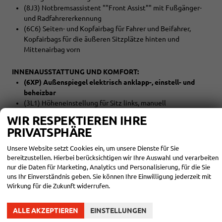
(8J3) Notbremsassistent ""Front Assist"" mit Fußgänger-
und Radfahrererkennung
(6C6) Seiten- und Kopfairbag für Fahrer und Beifahrer,
Kopfairbags für die äußeren Sitzplätze hinten und
Mittenairbag vorn
INNENAUSSTATTUNG UND KOMFORT:
(6XP) Außenspiegel elektrisch anklapp-, einstell- und
beheizbar
(3L1) Höheneinstellung für Sitz links, manuell
(3A0) Kindersitzverankerung (I-Size) und Top Tether für
WIR RESPEKTIEREN IHRE
Sitze im FGR (außer mittlerer Sitz der 2. Sitzreihe)
PRIVATSPHÄRE
(KH6) Klimaanlage mit manueller Regelung
(2FD) Multifunktionslederlenkrad
Unsere Website setzt Cookies ein, um unsere Dienste für Sie
(N0L) Sitzbezüge in Stoff, Dessin ""Double Grid""
bereitzustellen. Hierbei berücksichtigen wir Ihre Auswahl und verarbeiten
nur die Daten für Marketing, Analytics und Personalisierung, für die Sie
uns Ihr Einverständnis geben. Sie können Ihre Einwilligung jederzeit mit
EXTRAS:
Wirkung für die Zukunft widerrufen.
(ZVA) Assistenzpaket
(9C7) Fahrlichtschaltung automatisch, mit Tagfahrlicht
(JX1) Kreuzungsassistent
ALLE AKZEPTIEREN
EINSTELLUNGEN
(5Q2+5R2) Schiebetür links und rechts im