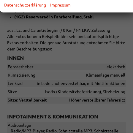
Lade-/Fahrgastraum
Datenschutzerklärung
Impressum
(9T1) Scheibenwaschdüsen beheizbar
(1G2) Reserverad in Fahrbereifung, Stahl
ausl. Ez. und Garantiebeginn / 0 Km / N1 LKW Zulassung
Alle Fotos können Beispielbilder sein und aufpreispflichtige
Extras enthalten. Die genaue Ausstattung entnehmen Sie bitte
dem Beschreibungstext
INNEN
Fensterheber
elektrisch
Klimatisierung
Klimaanlage manuell
Lenkrad
in Leder, höhenverstellbar, mit Multifunktionen
Sitze
Isofix (Kindersitzbefestigung), Sitzheizung
Sitze: Verstellbarkeit
Höhenverstellbarer Fahrersitz
INFOTAINMENT & KOMMUNIKATION
Audioanlage
Radio/MP3-Player, Radio, Schnittstelle MP3, Schnittstelle