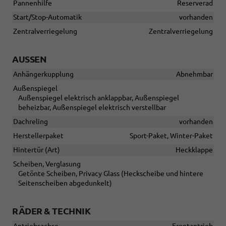
Pannenhilfe
Reserverad
Start/Stop-Automatik
vorhanden
Zentralverriegelung
Zentralverriegelung
AUSSEN
Anhängerkupplung
Abnehmbar
Außenspiegel
Außenspiegel elektrisch anklappbar, Außenspiegel
beheizbar, Außenspiegel elektrisch verstellbar
Dachreling
vorhanden
Herstellerpaket
Sport-Paket, Winter-Paket
Hintertür (Art)
Heckklappe
Scheiben, Verglasung
Getönte Scheiben, Privacy Glass (Heckscheibe und hintere
Seitenscheiben abgedunkelt)
RÄDER & TECHNIK
Antriebsachse
Frontantrieb