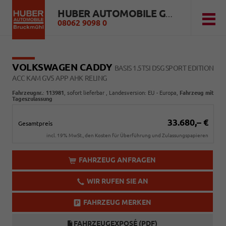
HUBER AUTOMOBILE GMBH
08062 9098 0
VOLKSWAGEN CADDY
BASIS 1.5TSI DSG SPORT EDITION
ACC KAM GV5 APP AHK RELING
Fahrzeugnr.
:
113981
,
sofort lieferbar
, Landesversion: EU - Europa,
Fahrzeug mit
Tageszulassung
33.680,– €
Gesamtpreis
incl. 19% MwSt., den Kosten für Überführung und Zulassungspapieren
FAHRZEUG ANFRAGEN
WIR RUFEN SIE AN
FAHRZEUG MERKEN
FAHRZEUGEXPOSÉ (PDF)