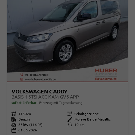
VOLKSWAGEN CADDY
BASIS 1.5TSI ACC KAM GV5 APP
sofort lieferbar
Fahrzeug mit Tageszulassung
Fahrzeugnr.
115024
Getriebe
Schaltgetriebe
Kraftstoff
Benzin
Außenfarbe
Mojave Beige Metallic
Leistung
85 kW (116 PS)
Kilometerstand
10 km
01.06.2026