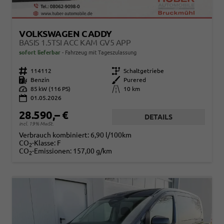
VOLKSWAGEN CADDY
BASIS 1.5TSI ACC KAM GV5 APP
sofort lieferbar
Fahrzeug mit Tageszulassung
Fahrzeugnr.
114112
Getriebe
Schaltgetriebe
Kraftstoff
Benzin
Außenfarbe
Purered
Leistung
85 kW (116 PS)
Kilometerstand
10 km
01.05.2026
28.590,– €
DETAILS
incl. 19% MwSt.
Verbrauch kombiniert:
6,90 l/100km
CO
-Klasse:
F
2
CO
-Emissionen:
157,00 g/km
2