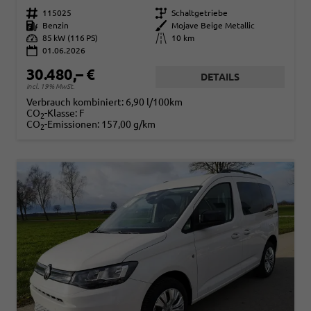
Fahrzeugnr.
115025
Getriebe
Schaltgetriebe
Kraftstoff
Benzin
Außenfarbe
Mojave Beige Metallic
Leistung
85 kW (116 PS)
Kilometerstand
10 km
01.06.2026
30.480,– €
DETAILS
incl. 19% MwSt.
Verbrauch kombiniert:
6,90 l/100km
CO
-Klasse:
F
2
CO
-Emissionen:
157,00 g/km
2