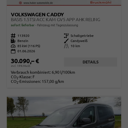
VOLKSWAGEN CADDY
BASIS 1.5TSI ACC KAM GV5 APP AHK RELING
sofort lieferbar
Fahrzeug mit Tageszulassung
Fahrzeugnr.
113920
Getriebe
Schaltgetriebe
Kraftstoff
Benzin
Außenfarbe
Candyweiß
Leistung
85 kW (116 PS)
Kilometerstand
10 km
01.06.2026
30.090,– €
DETAILS
incl. 19% MwSt.
Verbrauch kombiniert:
6,90 l/100km
CO
-Klasse:
F
2
CO
-Emissionen:
157,00 g/km
2