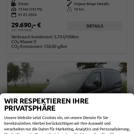
Kraftstoff
Diesel
Außenfarbe
Mojave Beige Metallic
Leistung
75 kW (102 PS)
Kilometerstand
10 km
01.01.2026
29.690,– €
DETAILS
incl. 19% MwSt.
Verbrauch kombiniert:
5,70 l/100km
CO
-Klasse:
E
2
CO
-Emissionen:
150,00 g/km
2
WIR RESPEKTIEREN IHRE
PRIVATSPHÄRE
Unsere Website setzt Cookies ein, um unsere Dienste für Sie
bereitzustellen. Hierbei berücksichtigen wir Ihre Auswahl und
verarbeiten nur die Daten für Marketing, Analytics und Personalisierung,