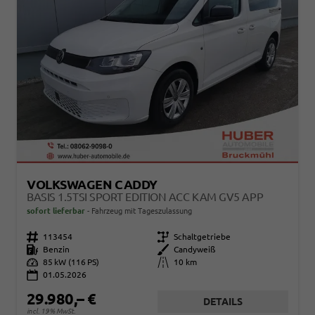
VOLKSWAGEN CADDY
BASIS 1.5TSI SPORT EDITION ACC KAM GV5 APP
sofort lieferbar
Fahrzeug mit Tageszulassung
Fahrzeugnr.
113454
Getriebe
Schaltgetriebe
Kraftstoff
Benzin
Außenfarbe
Candyweiß
Leistung
85 kW (116 PS)
Kilometerstand
10 km
01.05.2026
29.980,– €
DETAILS
incl. 19% MwSt.