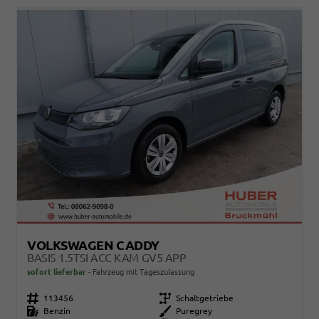
VOLKSWAGEN CADDY
BASIS 1.5TSI ACC KAM GV5 APP
sofort lieferbar
Fahrzeug mit Tageszulassung
Fahrzeugnr.
113456
Getriebe
Schaltgetriebe
Kraftstoff
Benzin
Außenfarbe
Puregrey