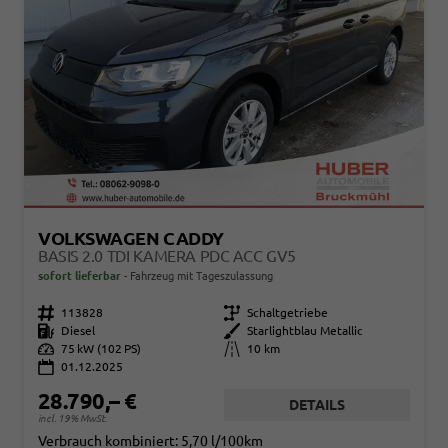
VOLKSWAGEN CADDY
BASIS 2.0 TDI KAMERA PDC ACC GV5
sofort lieferbar
Fahrzeug mit Tageszulassung
Fahrzeugnr.
113828
Getriebe
Schaltgetriebe
Kraftstoff
Diesel
Außenfarbe
Starlightblau Metallic
Leistung
75 kW (102 PS)
Kilometerstand
10 km
01.12.2025
28.790,– €
DETAILS
incl. 19% MwSt.
Verbrauch kombiniert:
5,70 l/100km