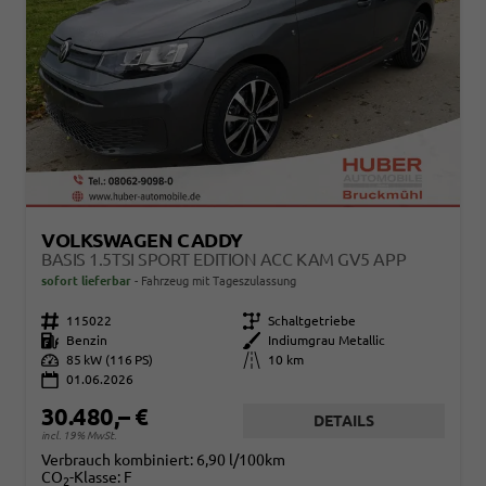
VOLKSWAGEN CADDY
BASIS 1.5TSI SPORT EDITION ACC KAM GV5 APP
sofort lieferbar
Fahrzeug mit Tageszulassung
Fahrzeugnr.
115022
Getriebe
Schaltgetriebe
Kraftstoff
Benzin
Außenfarbe
Indiumgrau Metallic
Leistung
85 kW (116 PS)
Kilometerstand
10 km
01.06.2026
30.480,– €
DETAILS
incl. 19% MwSt.
Verbrauch kombiniert:
6,90 l/100km
CO
-Klasse:
F
2