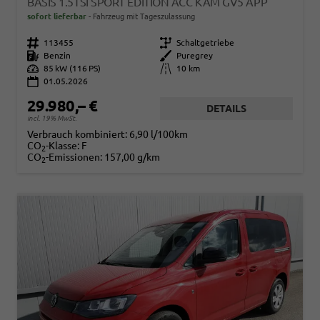
BASIS 1.5TSI SPORT EDITION ACC KAM GV5 APP
sofort lieferbar
Fahrzeug mit Tageszulassung
Fahrzeugnr.
113455
Getriebe
Schaltgetriebe
Kraftstoff
Benzin
Außenfarbe
Puregrey
Leistung
85 kW (116 PS)
Kilometerstand
10 km
01.05.2026
29.980,– €
DETAILS
incl. 19% MwSt.
Verbrauch kombiniert:
6,90 l/100km
CO
-Klasse:
F
2
CO
-Emissionen:
157,00 g/km
2