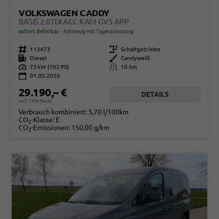
VOLKSWAGEN CADDY
BASIS 2.0TDI ACC KAM GV5 APP
sofort lieferbar
Fahrzeug mit Tageszulassung
Fahrzeugnr.
113473
Getriebe
Schaltgetriebe
Kraftstoff
Diesel
Außenfarbe
Candyweiß
Leistung
75 kW (102 PS)
Kilometerstand
10 km
01.05.2026
29.190,– €
DETAILS
incl. 19% MwSt.
Verbrauch kombiniert:
5,70 l/100km
CO
-Klasse:
E
2
CO
-Emissionen:
150,00 g/km
2