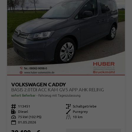
VOLKSWAGEN CADDY
BASIS 2.0TDI ACC KAM GV5 APP AHK RELING
sofort lieferbar
Fahrzeug mit Tageszulassung
Fahrzeugnr.
113451
Getriebe
Schaltgetriebe
Kraftstoff
Diesel
Außenfarbe
Puregrey
Leistung
75 kW (102 PS)
Kilometerstand
10 km
01.05.2026