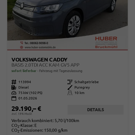
VOLKSWAGEN CADDY
BASIS 2.0TDI ACC KAM GV5 APP
sofort lieferbar
Fahrzeug mit Tageszulassung
Fahrzeugnr.
113994
Getriebe
Schaltgetriebe
Kraftstoff
Diesel
Außenfarbe
Puregrey
Leistung
75 kW (102 PS)
Kilometerstand
10 km
01.05.2026
29.190,– €
DETAILS
incl. 19% MwSt.
Verbrauch kombiniert:
5,70 l/100km
CO
-Klasse:
E
2
CO
-Emissionen:
150,00 g/km
2