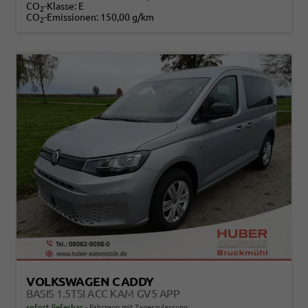
CO
-Klasse:
E
2
CO
-Emissionen:
150,00 g/km
2
VOLKSWAGEN CADDY
BASIS 1.5TSI ACC KAM GV5 APP
sofort lieferbar
Fahrzeug mit Tageszulassung