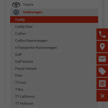
Toyota
Volkswagen
Caddy
Caddy Maxi
Crafter
Crafter Kastenwagen
e-Transporter Kastenwagen
Golf
Golf Variant
Passat Variant
Polo
T-Cross
T-Roc
T7 California
MEN
T7 Multivan