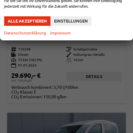
für die Sie uns Ihr Einverständnis geben. Sie können Ihre Einwilligung
jederzeit mit Wirkung für die Zukunft widerrufen.
ALLE AKZEPTIEREN
EINSTELLUNGEN
VOLKSWAGEN CADDY
BASIS 2.0TDI ACC KAM GV5 APP
Datenschutzerklärung
Impressum
sofort lieferbar
Fahrzeug mit Tageszulassung
Fahrzeugnr.
110298
Getriebe
Schaltgetriebe
Kraftstoff
Diesel
Außenfarbe
Indiumgrau Metallic
Leistung
75 kW (102 PS)
Kilometerstand
10 km
01.01.2026
29.690,– €
DETAILS
incl. 19% MwSt.
Verbrauch kombiniert:
5,70 l/100km
CO
-Klasse:
E
2
CO
-Emissionen:
150,00 g/km
2