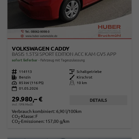
VOLKSWAGEN CADDY
BASIS 1.5TSI SPORT EDITION ACC KAM GV5 APP
sofort lieferbar
Fahrzeug mit Tageszulassung
Fahrzeugnr.
114113
Getriebe
Schaltgetriebe
Kraftstoff
Benzin
Außenfarbe
Kirschrot
Leistung
85 kW (116 PS)
Kilometerstand
10 km
01.05.2026
29.980,– €
DETAILS
incl. 19% MwSt.
Verbrauch kombiniert:
6,90 l/100km
CO
-Klasse:
F
2
CO
-Emissionen:
157,00 g/km
2