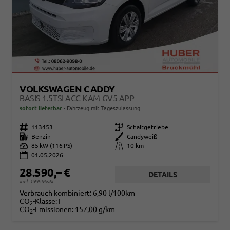
VOLKSWAGEN CADDY
BASIS 1.5TSI ACC KAM GV5 APP
sofort lieferbar
Fahrzeug mit Tageszulassung
Fahrzeugnr.
113453
Getriebe
Schaltgetriebe
Kraftstoff
Benzin
Außenfarbe
Candyweiß
Leistung
85 kW (116 PS)
Kilometerstand
10 km
01.05.2026
28.590,– €
DETAILS
incl. 19% MwSt.
Verbrauch kombiniert:
6,90 l/100km
CO
-Klasse:
F
2
CO
-Emissionen:
157,00 g/km
2