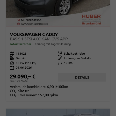
VOLKSWAGEN CADDY
BASIS 1.5TSI ACC KAM GV5 APP
sofort lieferbar
Fahrzeug mit Tageszulassung
Fahrzeugnr.
115023
Getriebe
Schaltgetriebe
Kraftstoff
Benzin
Außenfarbe
Indiumgrau Metallic
Leistung
85 kW (116 PS)
Kilometerstand
10 km
01.06.2026
29.090,– €
DETAILS
incl. 19% MwSt.
Verbrauch kombiniert:
6,90 l/100km
CO
-Klasse:
F
2
CO
-Emissionen:
157,00 g/km
2