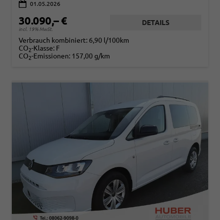
01.05.2026
30.090,– €
DETAILS
incl. 19% MwSt.
Verbrauch kombiniert:
6,90 l/100km
CO
-Klasse:
F
2
CO
-Emissionen:
157,00 g/km
2