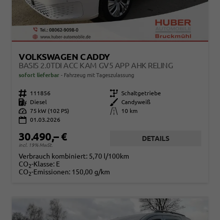
VOLKSWAGEN CADDY
BASIS 2.0TDI ACC KAM GV5 APP AHK RELING
sofort lieferbar
Fahrzeug mit Tageszulassung
Fahrzeugnr.
111856
Getriebe
Schaltgetriebe
Kraftstoff
Diesel
Außenfarbe
Candyweiß
Leistung
75 kW (102 PS)
Kilometerstand
10 km
01.03.2026
30.490,– €
DETAILS
incl. 19% MwSt.
Verbrauch kombiniert:
5,70 l/100km
CO
-Klasse:
E
2
CO
-Emissionen:
150,00 g/km
2