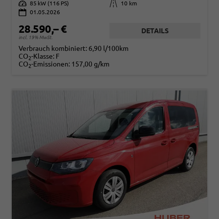
Leistung
85 kW (116 PS)
Kilometerstand
10 km
01.05.2026
28.590,– €
DETAILS
incl. 19% MwSt.
Verbrauch kombiniert:
6,90 l/100km
CO
-Klasse:
F
2
CO
-Emissionen:
157,00 g/km
2