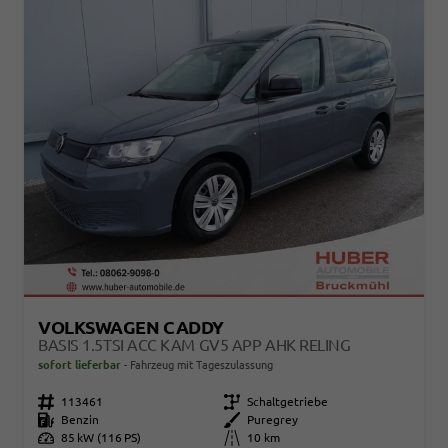
VOLKSWAGEN CADDY
BASIS 1.5TSI ACC KAM GV5 APP AHK RELING
sofort lieferbar
Fahrzeug mit Tageszulassung
Fahrzeugnr.
113461
Getriebe
Schaltgetriebe
Kraftstoff
Benzin
Außenfarbe
Puregrey
Leistung
85 kW (116 PS)
Kilometerstand
10 km