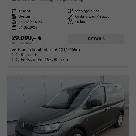
Fahrzeugnr.
114158
Getriebe
Schaltgetriebe
Kraftstoff
Benzin
Außenfarbe
Oystersilber Metallic
Leistung
85 kW (116 PS)
Kilometerstand
10 km
01.05.2026
29.090,– €
DETAILS
incl. 19% MwSt.
Verbrauch kombiniert:
6,90 l/100km
CO
-Klasse:
F
2
CO
-Emissionen:
157,00 g/km
2