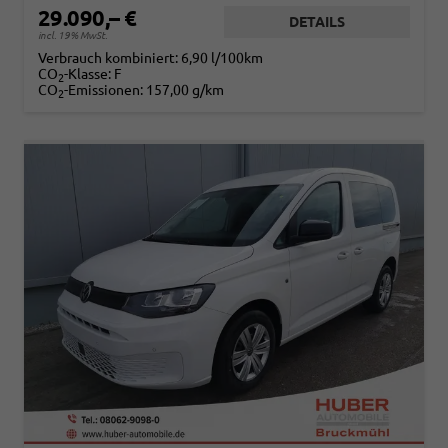
29.090,– €
DETAILS
incl. 19% MwSt.
Verbrauch kombiniert:
6,90 l/100km
CO
-Klasse:
F
2
CO
-Emissionen:
157,00 g/km
2