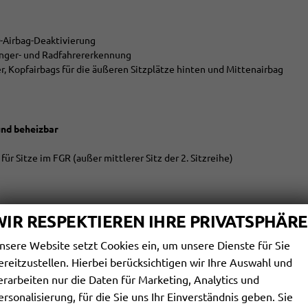
er-Airbag-Deaktivierung
änger- und Radfahrererkennung
er, Kopfairbags für die äußeren Sitzplätze hinten und Mittenairbag
und beheizbar
ür Sitze im FGR (außer mittlerer Sitz der 2. Sitzreihe)
WIR RESPEKTIEREN IHRE PRIVATSPHÄRE
nsere Website setzt Cookies ein, um unsere Dienste für Sie
ereitzustellen. Hierbei berücksichtigen wir Ihre Auswahl und
cht
erarbeiten nur die Daten für Marketing, Analytics und
ennung inkl. Schneeflocke)
ersonalisierung, für die Sie uns Ihr Einverständnis geben. Sie