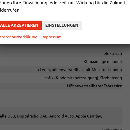
önnen Ihre Einwilligung jederzeit mit Wirkung für die Zukunft
hrgastraum
iderrufen.
ALLE AKZEPTIEREN
EINSTELLUNGEN
chtige Extras enthalten. Die genaue Ausstattung entnehmen Sie
atenschutzerklärung
Impressum
elektrisch
Klimaanlage manuell
in Leder, höhenverstellbar, mit Multifunktionen
Isofix (Kindersitzbefestigung), Sitzheizung
Höhenverstellbarer Fahrersitz
elle USB, Digitalradio DAB, Android Auto, Apple CarPlay,
vorhanden