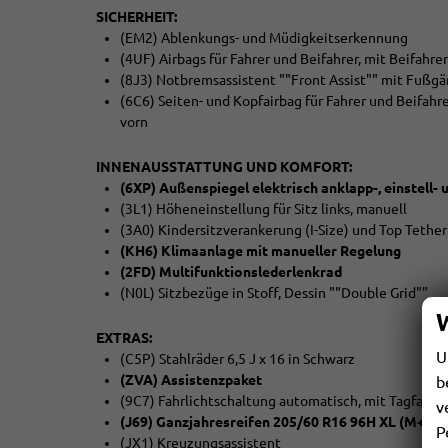
SICHERHEIT:
(EM2) Ablenkungs- und Müdigkeitserkennung
(4UF) Airbags für Fahrer und Beifahrer, mit Beifahr
(8J3) Notbremsassistent ""Front Assist"" mit Fußg
(6C6) Seiten- und Kopfairbag für Fahrer und Beifahr
vorn
INNENAUSSTATTUNG UND KOMFORT:
(6XP) Außenspiegel elektrisch anklapp-, einstell- 
(3L1) Höheneinstellung für Sitz links, manuell
(3A0) Kindersitzverankerung (I-Size) und Top Tether f
(KH6) Klimaanlage mit manueller Regelung
(2FD) Multifunktionslederlenkrad
(N0L) Sitzbezüge in Stoff, Dessin ""Double Grid""
EXTRAS:
U
(C5P) Stahlräder 6,5 J x 16 in Schwarz
(ZVA) Assistenzpaket
b
(9C7) Fahrlichtschaltung automatisch, mit Tagfahrli
v
(J69) Ganzjahresreifen 205/60 R16 96H XL (M+S K
P
(JX1) Kreuzungsassistent