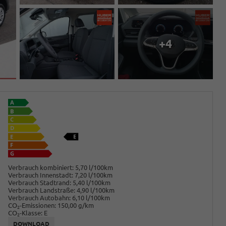
+4
Verbrauch kombiniert:
5,70 l/100km
Verbrauch Innenstadt:
7,20 l/100km
Verbrauch Stadtrand:
5,40 l/100km
Verbrauch Landstraße:
4,90 l/100km
Verbrauch Autobahn:
6,10 l/100km
CO
-Emissionen:
150,00 g/km
2
CO
-Klasse:
E
2
DOWNLOAD