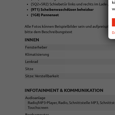
k
(5Q2+5R2) Schiebetür links und rechts im Lade-/Fa
w
(9T1) Scheibenwaschdüsen beheizbar
(1G8) Pannenset
Alle Fotos können Beispielbilder sein und aufpreispfli
bitte dem Beschreibungstext
D
INNEN
Fensterheber
Klimatisierung
Lenkrad
Sitze
Sitze: Verstellbarkeit
INFOTAINMENT & KOMMUNIKATION
Audioanlage
Radio/MP3-Player, Radio, Schnittstelle MP3, Schnittst
Touchscreen
Bordcomputer