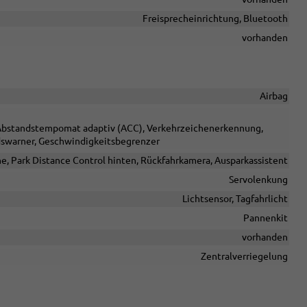
Freisprecheinrichtung, Bluetooth
vorhanden
Airbag
, Abstandstempomat adaptiv (ACC), Verkehrzeichenerkennung,
dswarner, Geschwindigkeitsbegrenzer
ne, Park Distance Control hinten, Rückfahrkamera, Ausparkassistent
Servolenkung
Lichtsensor, Tagfahrlicht
Pannenkit
vorhanden
Zentralverriegelung