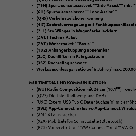
(79H) Spurwechselassistent ""Side Assist"" inkl.
(6I1) Spurhalteassistent ""Lane Assist""
(QR9) Verkehrszeichenerkennung
(4I7) Zentralverriegelung mit Funkklappschlüssel i
(2J1) Stoßfänger in Wagenfarbe lackiert
(ZVG) Technik Paket
(ZVC) Winterpaket ""Basis""
(1D2) Anhängerkupplung abnehmbar
(3JC) Dachlüfter im Fahrgastraum
(3S2) Dachreling schwarz
Werksanschlussgarantie auf 5 Jahre / max. 200.0
MULTIMEDIA UND KOMMUNIKATION:
(I8U) Radio Composition mit 26 cm (10,4"") Touch
(QV3) Digitaler Radioempfang DAB+
(U9G) Extern, USB Typ-C Datenbuchse(n) mit erhöht
(9WJ) App-Connect inklusive App-Connect Wireles
(8RL) 6 Lautsprecher
(9ZX) Mobiltelefon Schnittstelle (Bluetooth)
(R23) Vorbereitet für ""VW Connect"" und ""VW Co