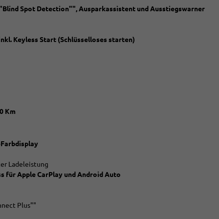
 ""Blind Spot Detection"", Ausparkassistent und Ausstiegswarner
nkl. Keyless Start (Schlüsselloses starten)
00 Km
-Farbdisplay
er Ladeleistung
s für Apple CarPlay und Android Auto
nnect Plus""