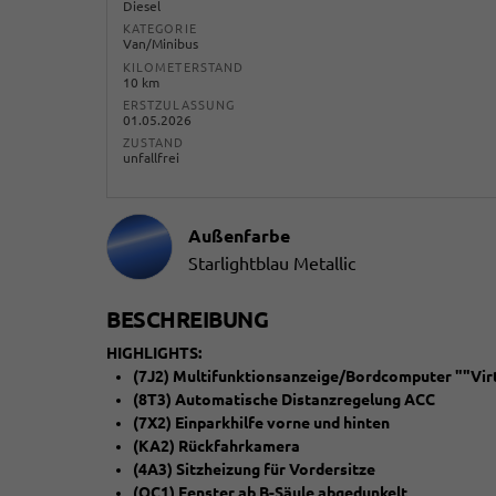
Diesel
KATEGORIE
Van/Minibus
KILOMETERSTAND
10 km
ERSTZULASSUNG
01.05.2026
ZUSTAND
unfallfrei
Außenfarbe
Starlightblau Metallic
BESCHREIBUNG
HIGHLIGHTS:
(7J2) Multifunktionsanzeige/Bordcomputer ""Virt
(8T3) Automatische Distanzregelung ACC
(7X2) Einparkhilfe vorne und hinten
(KA2) Rückfahrkamera
(4A3) Sitzheizung für Vordersitze
(QC1) Fenster ab B-Säule abgedunkelt