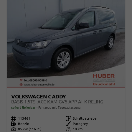
VOLKSWAGEN CADDY
BASIS 1.5TSI ACC KAM GV5 APP AHK RELING
sofort lieferbar
Fahrzeug mit Tageszulassung
Fahrzeugnr.
113461
Getriebe
Schaltgetriebe
Kraftstoff
Benzin
Außenfarbe
Puregrey
Leistung
85 kW (116 PS)
Kilometerstand
10 km