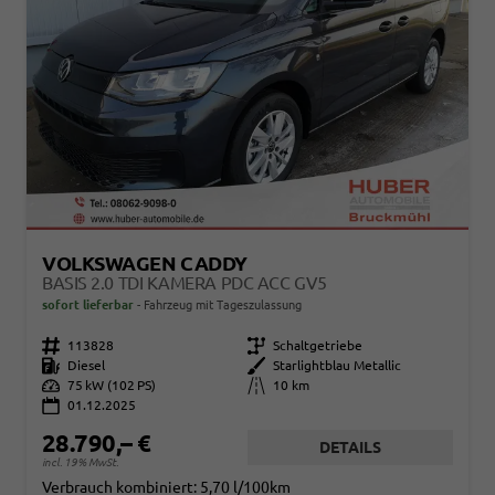
VOLKSWAGEN CADDY
BASIS 2.0 TDI KAMERA PDC ACC GV5
sofort lieferbar
Fahrzeug mit Tageszulassung
Fahrzeugnr.
113828
Getriebe
Schaltgetriebe
Kraftstoff
Diesel
Außenfarbe
Starlightblau Metallic
Leistung
75 kW (102 PS)
Kilometerstand
10 km
01.12.2025
28.790,– €
DETAILS
incl. 19% MwSt.
Verbrauch kombiniert:
5,70 l/100km