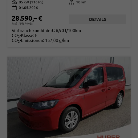
Leistung
85 kW (116 PS)
Kilometerstand
10 km
01.05.2026
28.590,– €
DETAILS
incl. 19% MwSt.
Verbrauch kombiniert:
6,90 l/100km
CO
-Klasse:
F
2
CO
-Emissionen:
157,00 g/km
2