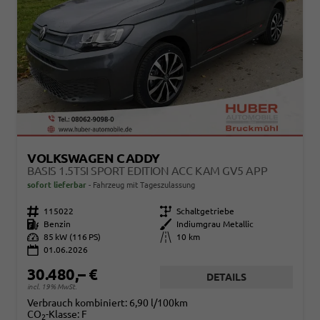
VOLKSWAGEN CADDY
BASIS 1.5TSI SPORT EDITION ACC KAM GV5 APP
sofort lieferbar
Fahrzeug mit Tageszulassung
Fahrzeugnr.
115022
Getriebe
Schaltgetriebe
Kraftstoff
Benzin
Außenfarbe
Indiumgrau Metallic
Leistung
85 kW (116 PS)
Kilometerstand
10 km
01.06.2026
30.480,– €
DETAILS
incl. 19% MwSt.
Verbrauch kombiniert:
6,90 l/100km
CO
-Klasse:
F
2