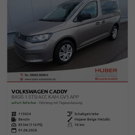
VOLKSWAGEN CADDY
BASIS 1.5TSI ACC KAM GV5 APP
sofort lieferbar
Fahrzeug mit Tageszulassung
Fahrzeugnr.
115024
Getriebe
Schaltgetriebe
Kraftstoff
Benzin
Außenfarbe
Mojave Beige Metallic
Leistung
85 kW (116 PS)
Kilometerstand
10 km
01.06.2026