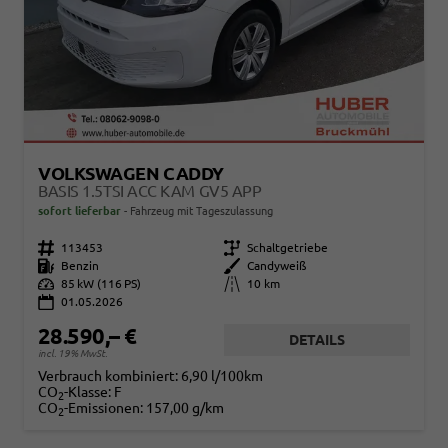
VOLKSWAGEN CADDY
BASIS 1.5TSI ACC KAM GV5 APP
sofort lieferbar
Fahrzeug mit Tageszulassung
Fahrzeugnr.
113453
Getriebe
Schaltgetriebe
Kraftstoff
Benzin
Außenfarbe
Candyweiß
Leistung
85 kW (116 PS)
Kilometerstand
10 km
01.05.2026
28.590,– €
DETAILS
incl. 19% MwSt.
Verbrauch kombiniert:
6,90 l/100km
CO
-Klasse:
F
2
CO
-Emissionen:
157,00 g/km
2