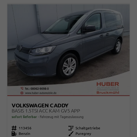
VOLKSWAGEN CADDY
BASIS 1.5TSI ACC KAM GV5 APP
sofort lieferbar
Fahrzeug mit Tageszulassung
Fahrzeugnr.
113456
Getriebe
Schaltgetriebe
Kraftstoff
Benzin
Außenfarbe
Puregrey