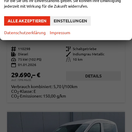
für die Sie uns Ihr Einverständnis geben. Sie können Ihre Einwilligung
jederzeit mit Wirkung für die Zukunft widerrufen.
ALLE AKZEPTIEREN
EINSTELLUNGEN
VOLKSWAGEN CADDY
BASIS 2.0TDI ACC KAM GV5 APP
Datenschutzerklärung
Impressum
sofort lieferbar
Fahrzeug mit Tageszulassung
Fahrzeugnr.
110298
Getriebe
Schaltgetriebe
Kraftstoff
Diesel
Außenfarbe
Indiumgrau Metallic
Leistung
75 kW (102 PS)
Kilometerstand
10 km
01.01.2026
29.690,– €
DETAILS
incl. 19% MwSt.
Verbrauch kombiniert:
5,70 l/100km
CO
-Klasse:
E
2
CO
-Emissionen:
150,00 g/km
2