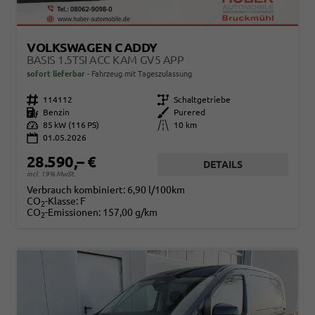
VOLKSWAGEN CADDY
BASIS 1.5TSI ACC KAM GV5 APP
sofort lieferbar
Fahrzeug mit Tageszulassung
Fahrzeugnr.
114112
Getriebe
Schaltgetriebe
Kraftstoff
Benzin
Außenfarbe
Purered
Leistung
85 kW (116 PS)
Kilometerstand
10 km
01.05.2026
28.590,– €
DETAILS
incl. 19% MwSt.
Verbrauch kombiniert:
6,90 l/100km
CO
-Klasse:
F
2
CO
-Emissionen:
157,00 g/km
2