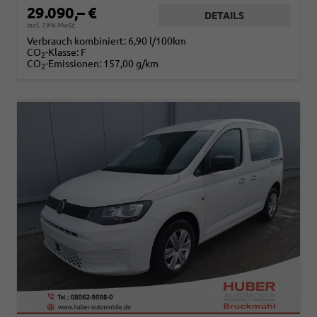
29.090,– €
DETAILS
incl. 19% MwSt.
Verbrauch kombiniert:
6,90 l/100km
CO
-Klasse:
F
2
CO
-Emissionen:
157,00 g/km
2