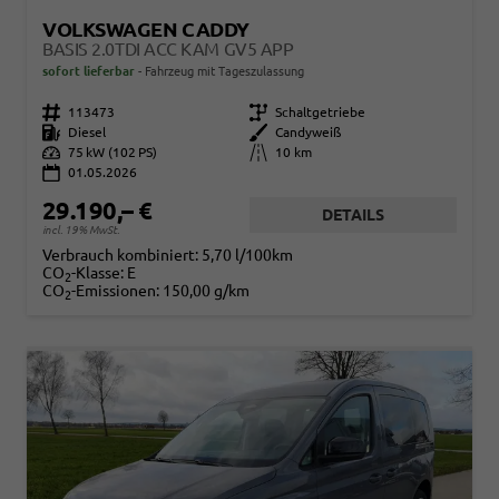
VOLKSWAGEN CADDY
BASIS 2.0TDI ACC KAM GV5 APP
sofort lieferbar
Fahrzeug mit Tageszulassung
Fahrzeugnr.
113473
Getriebe
Schaltgetriebe
Kraftstoff
Diesel
Außenfarbe
Candyweiß
Leistung
75 kW (102 PS)
Kilometerstand
10 km
01.05.2026
29.190,– €
DETAILS
incl. 19% MwSt.
Verbrauch kombiniert:
5,70 l/100km
CO
-Klasse:
E
2
CO
-Emissionen:
150,00 g/km
2