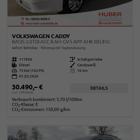
VOLKSWAGEN CADDY
BASIS 2.0TDI ACC KAM GV5 APP AHK RELING
sofort lieferbar
Fahrzeug mit Tageszulassung
Fahrzeugnr.
111856
Getriebe
Schaltgetriebe
Kraftstoff
Diesel
Außenfarbe
Candyweiß
Leistung
75 kW (102 PS)
Kilometerstand
10 km
01.03.2026
30.490,– €
DETAILS
incl. 19% MwSt.
Verbrauch kombiniert:
5,70 l/100km
CO
-Klasse:
E
2
CO
-Emissionen:
150,00 g/km
2