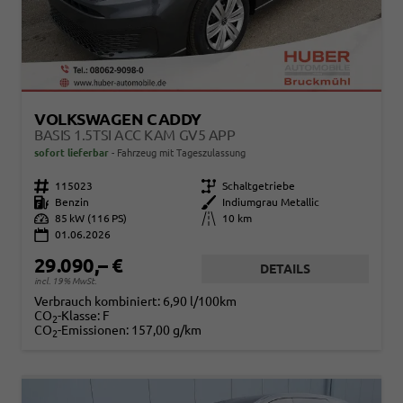
VOLKSWAGEN CADDY
BASIS 1.5TSI ACC KAM GV5 APP
sofort lieferbar
Fahrzeug mit Tageszulassung
Fahrzeugnr.
115023
Getriebe
Schaltgetriebe
Kraftstoff
Benzin
Außenfarbe
Indiumgrau Metallic
Leistung
85 kW (116 PS)
Kilometerstand
10 km
01.06.2026
29.090,– €
DETAILS
incl. 19% MwSt.
Verbrauch kombiniert:
6,90 l/100km
CO
-Klasse:
F
2
CO
-Emissionen:
157,00 g/km
2