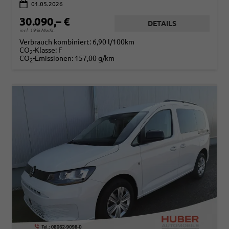
01.05.2026
30.090,– €
DETAILS
incl. 19% MwSt.
Verbrauch kombiniert:
6,90 l/100km
CO
-Klasse:
F
2
CO
-Emissionen:
157,00 g/km
2