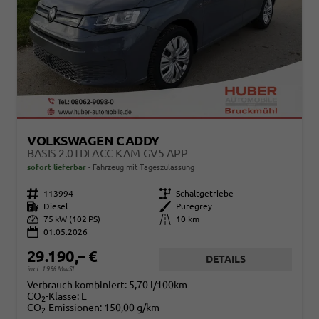
VOLKSWAGEN CADDY
BASIS 2.0TDI ACC KAM GV5 APP
sofort lieferbar
Fahrzeug mit Tageszulassung
Fahrzeugnr.
113994
Getriebe
Schaltgetriebe
Kraftstoff
Diesel
Außenfarbe
Puregrey
Leistung
75 kW (102 PS)
Kilometerstand
10 km
01.05.2026
29.190,– €
DETAILS
incl. 19% MwSt.
Verbrauch kombiniert:
5,70 l/100km
CO
-Klasse:
E
2
CO
-Emissionen:
150,00 g/km
2