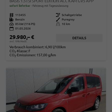
BASIS 1.5TSI SPORT EDITION ACC KAM GV5 APP
sofort lieferbar
Fahrzeug mit Tageszulassung
Fahrzeugnr.
113455
Getriebe
Schaltgetriebe
Kraftstoff
Benzin
Außenfarbe
Puregrey
Leistung
85 kW (116 PS)
Kilometerstand
10 km
01.05.2026
29.980,– €
DETAILS
incl. 19% MwSt.
Verbrauch kombiniert:
6,90 l/100km
CO
-Klasse:
F
2
CO
-Emissionen:
157,00 g/km
2