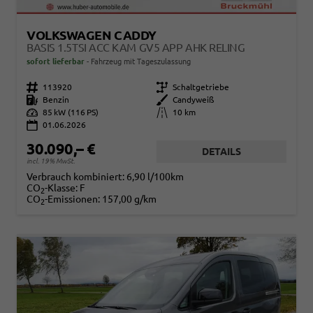
VOLKSWAGEN CADDY
BASIS 1.5TSI ACC KAM GV5 APP AHK RELING
sofort lieferbar
Fahrzeug mit Tageszulassung
Fahrzeugnr.
113920
Getriebe
Schaltgetriebe
Kraftstoff
Benzin
Außenfarbe
Candyweiß
Leistung
85 kW (116 PS)
Kilometerstand
10 km
01.06.2026
30.090,– €
DETAILS
incl. 19% MwSt.
Verbrauch kombiniert:
6,90 l/100km
CO
-Klasse:
F
2
CO
-Emissionen:
157,00 g/km
2