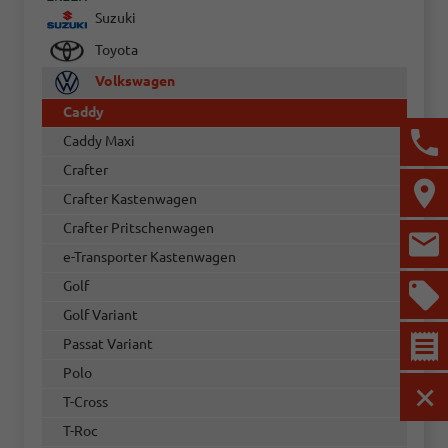
Suzuki
Toyota
Volkswagen
Caddy
Caddy Maxi
Crafter
Crafter Kastenwagen
Crafter Pritschenwagen
e-Transporter Kastenwagen
Golf
Golf Variant
Passat Variant
Polo
T-Cross
MEN
T-Roc