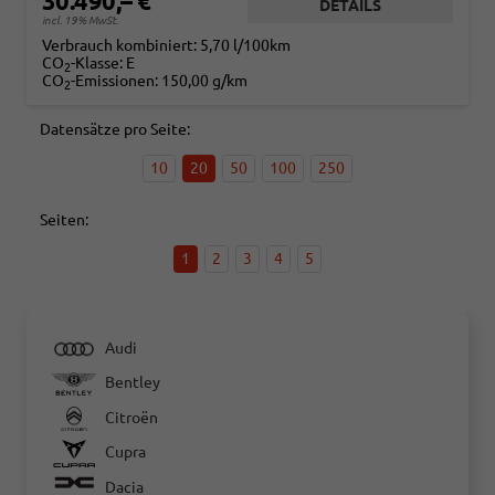
30.490,– €
DETAILS
incl. 19% MwSt.
Verbrauch kombiniert:
5,70 l/100km
CO
-Klasse:
E
2
CO
-Emissionen:
150,00 g/km
2
Datensätze pro Seite:
10
20
50
100
250
Seiten:
1
2
3
4
5
Audi
Bentley
Citroën
Cupra
Dacia