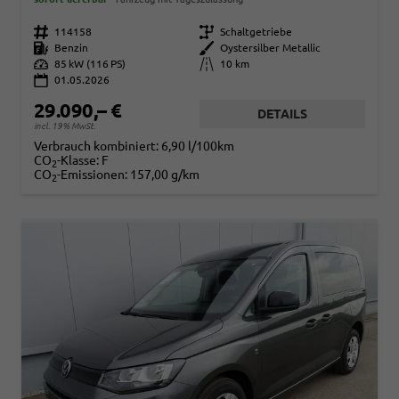
Fahrzeugnr.
114158
Getriebe
Schaltgetriebe
Kraftstoff
Benzin
Außenfarbe
Oystersilber Metallic
Leistung
85 kW (116 PS)
Kilometerstand
10 km
01.05.2026
29.090,– €
DETAILS
incl. 19% MwSt.
Verbrauch kombiniert:
6,90 l/100km
CO
-Klasse:
F
2
CO
-Emissionen:
157,00 g/km
2