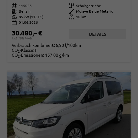
Fahrzeugnr.
115025
Getriebe
Schaltgetriebe
Kraftstoff
Benzin
Außenfarbe
Mojave Beige Metallic
Leistung
85 kW (116 PS)
Kilometerstand
10 km
01.06.2026
30.480,– €
DETAILS
incl. 19% MwSt.
Verbrauch kombiniert:
6,90 l/100km
CO
-Klasse:
F
2
CO
-Emissionen:
157,00 g/km
2