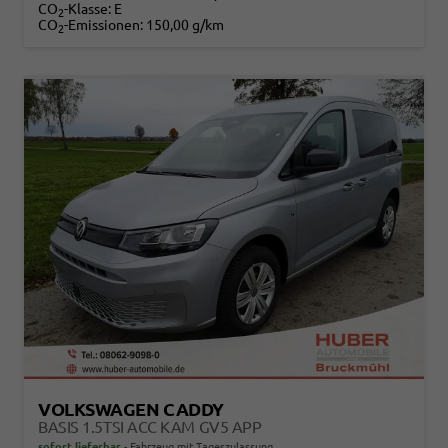
CO
-Klasse:
E
2
CO
-Emissionen:
150,00 g/km
2
VOLKSWAGEN CADDY
BASIS 1.5TSI ACC KAM GV5 APP
sofort lieferbar
Fahrzeug mit Tageszulassung