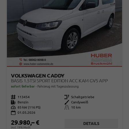
VOLKSWAGEN CADDY
BASIS 1.5TSI SPORT EDITION ACC KAM GV5 APP
sofort lieferbar
Fahrzeug mit Tageszulassung
Fahrzeugnr.
113454
Getriebe
Schaltgetriebe
Kraftstoff
Benzin
Außenfarbe
Candyweiß
Leistung
85 kW (116 PS)
Kilometerstand
10 km
01.05.2026
29.980,– €
DETAILS
incl. 19% MwSt.