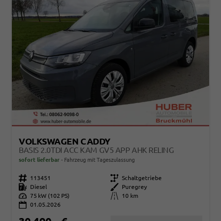
VOLKSWAGEN CADDY
BASIS 2.0TDI ACC KAM GV5 APP AHK RELING
sofort lieferbar
Fahrzeug mit Tageszulassung
Fahrzeugnr.
113451
Getriebe
Schaltgetriebe
Kraftstoff
Diesel
Außenfarbe
Puregrey
Leistung
75 kW (102 PS)
Kilometerstand
10 km
01.05.2026