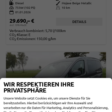
Kraftstoff
Diesel
Außenfarbe
Mojave Beige Metallic
Leistung
75 kW (102 PS)
Kilometerstand
10 km
01.01.2026
29.690,– €
DETAILS
incl. 19% MwSt.
Verbrauch kombiniert:
5,70 l/100km
CO
-Klasse:
E
2
CO
-Emissionen:
150,00 g/km
2
WIR RESPEKTIEREN IHRE
PRIVATSPHÄRE
Unsere Website setzt Cookies ein, um unsere Dienste für Sie
bereitzustellen. Hierbei berücksichtigen wir Ihre Auswahl und
verarbeiten nur die Daten für Marketing, Analytics und Personalisierung,