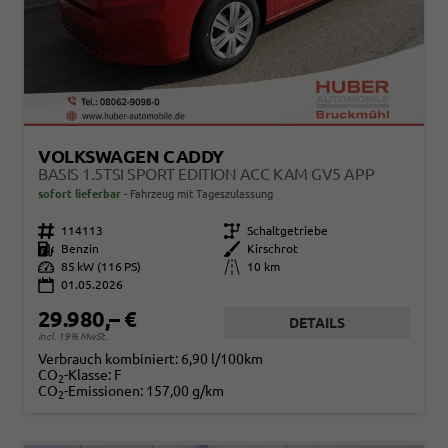
VOLKSWAGEN CADDY
BASIS 1.5TSI SPORT EDITION ACC KAM GV5 APP
sofort lieferbar
Fahrzeug mit Tageszulassung
Fahrzeugnr.
114113
Getriebe
Schaltgetriebe
Kraftstoff
Benzin
Außenfarbe
Kirschrot
Leistung
85 kW (116 PS)
Kilometerstand
10 km
01.05.2026
29.980,– €
DETAILS
incl. 19% MwSt.
Verbrauch kombiniert:
6,90 l/100km
CO
-Klasse:
F
2
CO
-Emissionen:
157,00 g/km
2