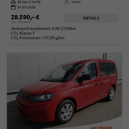
Leistung
85 kW (116 PS)
Kilometerstand
10 km
01.05.2026
28.590,– €
DETAILS
incl. 19% MwSt.
Verbrauch kombiniert:
6,90 l/100km
CO
-Klasse:
F
2
CO
-Emissionen:
157,00 g/km
2