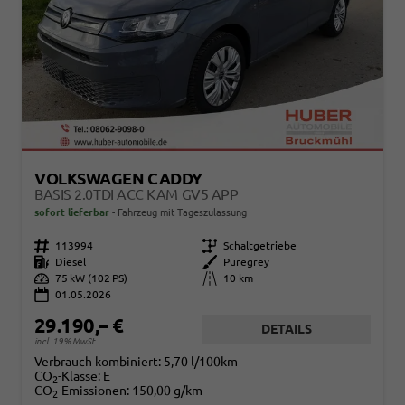
VOLKSWAGEN CADDY
BASIS 2.0TDI ACC KAM GV5 APP
sofort lieferbar
Fahrzeug mit Tageszulassung
Fahrzeugnr.
113994
Getriebe
Schaltgetriebe
Kraftstoff
Diesel
Außenfarbe
Puregrey
Leistung
75 kW (102 PS)
Kilometerstand
10 km
01.05.2026
29.190,– €
DETAILS
incl. 19% MwSt.
Verbrauch kombiniert:
5,70 l/100km
CO
-Klasse:
E
2
CO
-Emissionen:
150,00 g/km
2