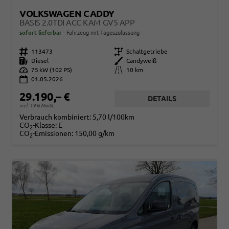
VOLKSWAGEN CADDY
BASIS 2.0TDI ACC KAM GV5 APP
sofort lieferbar
Fahrzeug mit Tageszulassung
Fahrzeugnr.
113473
Getriebe
Schaltgetriebe
Kraftstoff
Diesel
Außenfarbe
Candyweiß
Leistung
75 kW (102 PS)
Kilometerstand
10 km
01.05.2026
29.190,– €
DETAILS
incl. 19% MwSt.
Verbrauch kombiniert:
5,70 l/100km
CO
-Klasse:
E
2
CO
-Emissionen:
150,00 g/km
2