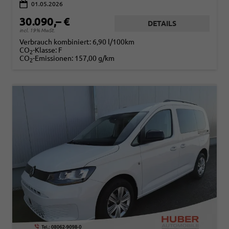
01.05.2026
30.090,– €
DETAILS
incl. 19% MwSt.
Verbrauch kombiniert:
6,90 l/100km
CO
-Klasse:
F
2
CO
-Emissionen:
157,00 g/km
2