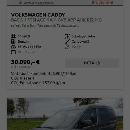
VOLKSWAGEN CADDY
BASIS 1.5TSI ACC KAM GV5 APP AHK RELING
sofort lieferbar
Fahrzeug mit Tageszulassung
Fahrzeugnr.
113920
Getriebe
Schaltgetriebe
Kraftstoff
Benzin
Außenfarbe
Candyweiß
Leistung
85 kW (116 PS)
Kilometerstand
10 km
01.06.2026
30.090,– €
DETAILS
incl. 19% MwSt.
Verbrauch kombiniert:
6,90 l/100km
CO
-Klasse:
F
2
CO
-Emissionen:
157,00 g/km
2