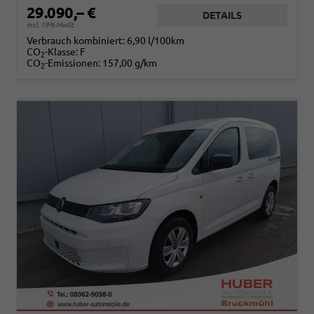
29.090,– €
DETAILS
incl. 19% MwSt.
Verbrauch kombiniert:
6,90 l/100km
CO
-Klasse:
F
2
CO
-Emissionen:
157,00 g/km
2