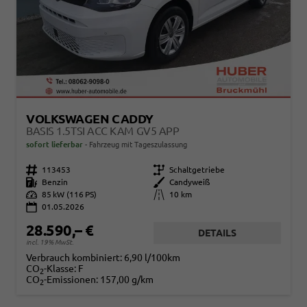
VOLKSWAGEN CADDY
BASIS 1.5TSI ACC KAM GV5 APP
sofort lieferbar
Fahrzeug mit Tageszulassung
Fahrzeugnr.
113453
Getriebe
Schaltgetriebe
Kraftstoff
Benzin
Außenfarbe
Candyweiß
Leistung
85 kW (116 PS)
Kilometerstand
10 km
01.05.2026
28.590,– €
DETAILS
incl. 19% MwSt.
Verbrauch kombiniert:
6,90 l/100km
CO
-Klasse:
F
2
CO
-Emissionen:
157,00 g/km
2