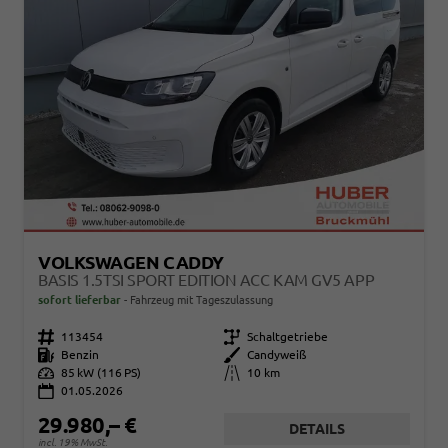
VOLKSWAGEN CADDY
BASIS 1.5TSI SPORT EDITION ACC KAM GV5 APP
sofort lieferbar
Fahrzeug mit Tageszulassung
Fahrzeugnr.
113454
Getriebe
Schaltgetriebe
Kraftstoff
Benzin
Außenfarbe
Candyweiß
Leistung
85 kW (116 PS)
Kilometerstand
10 km
01.05.2026
29.980,– €
DETAILS
incl. 19% MwSt.