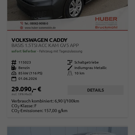
VOLKSWAGEN CADDY
BASIS 1.5TSI ACC KAM GV5 APP
sofort lieferbar
Fahrzeug mit Tageszulassung
Fahrzeugnr.
115023
Getriebe
Schaltgetriebe
Kraftstoff
Benzin
Außenfarbe
Indiumgrau Metallic
Leistung
85 kW (116 PS)
Kilometerstand
10 km
01.06.2026
29.090,– €
DETAILS
incl. 19% MwSt.
Verbrauch kombiniert:
6,90 l/100km
CO
-Klasse:
F
2
CO
-Emissionen:
157,00 g/km
2