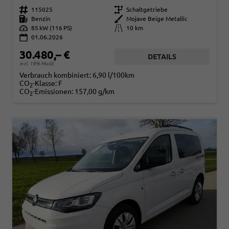
Fahrzeugnr.
115025
Getriebe
Schaltgetriebe
Kraftstoff
Benzin
Außenfarbe
Mojave Beige Metallic
Leistung
85 kW (116 PS)
Kilometerstand
10 km
01.06.2026
30.480,– €
DETAILS
incl. 19% MwSt.
Verbrauch kombiniert:
6,90 l/100km
CO
-Klasse:
F
2
CO
-Emissionen:
157,00 g/km
2