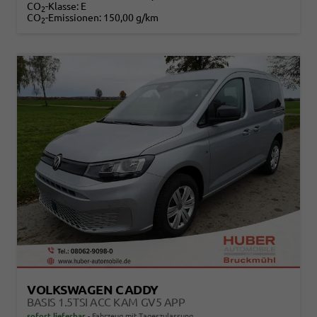
CO
-Klasse:
E
2
CO
-Emissionen:
150,00 g/km
2
VOLKSWAGEN CADDY
BASIS 1.5TSI ACC KAM GV5 APP
sofort lieferbar
Fahrzeug mit Tageszulassung