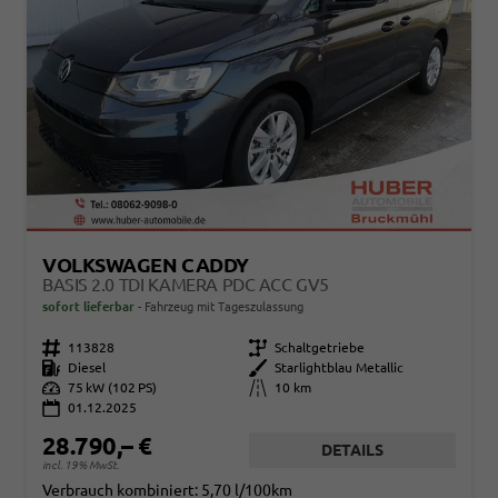
VOLKSWAGEN CADDY
BASIS 2.0 TDI KAMERA PDC ACC GV5
sofort lieferbar
Fahrzeug mit Tageszulassung
Fahrzeugnr.
113828
Getriebe
Schaltgetriebe
Kraftstoff
Diesel
Außenfarbe
Starlightblau Metallic
Leistung
75 kW (102 PS)
Kilometerstand
10 km
01.12.2025
28.790,– €
DETAILS
incl. 19% MwSt.
Verbrauch kombiniert:
5,70 l/100km