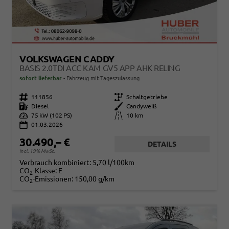
VOLKSWAGEN CADDY
BASIS 2.0TDI ACC KAM GV5 APP AHK RELING
sofort lieferbar
Fahrzeug mit Tageszulassung
Fahrzeugnr.
111856
Getriebe
Schaltgetriebe
Kraftstoff
Diesel
Außenfarbe
Candyweiß
Leistung
75 kW (102 PS)
Kilometerstand
10 km
01.03.2026
30.490,– €
DETAILS
incl. 19% MwSt.
Verbrauch kombiniert:
5,70 l/100km
CO
-Klasse:
E
2
CO
-Emissionen:
150,00 g/km
2