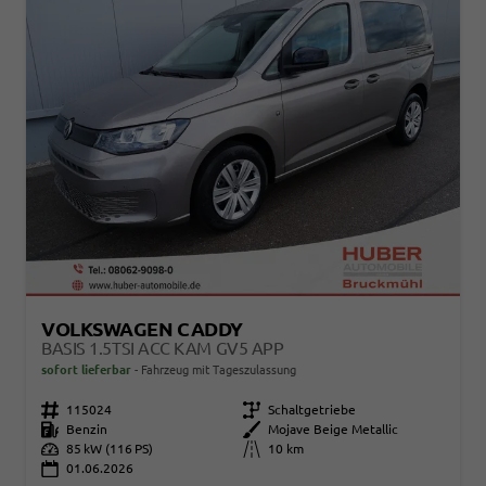
VOLKSWAGEN CADDY
BASIS 1.5TSI ACC KAM GV5 APP
sofort lieferbar
Fahrzeug mit Tageszulassung
Fahrzeugnr.
115024
Getriebe
Schaltgetriebe
Kraftstoff
Benzin
Außenfarbe
Mojave Beige Metallic
Leistung
85 kW (116 PS)
Kilometerstand
10 km
01.06.2026