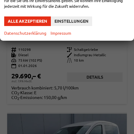
für die Sie uns Ihr Einverständnis geben. Sie können Ihre Einwilligung
jederzeit mit Wirkung für die Zukunft widerrufen.
ALLE AKZEPTIEREN
EINSTELLUNGEN
VOLKSWAGEN CADDY
BASIS 2.0TDI ACC KAM GV5 APP
Datenschutzerklärung
Impressum
sofort lieferbar
Fahrzeug mit Tageszulassung
Fahrzeugnr.
110298
Getriebe
Schaltgetriebe
Kraftstoff
Diesel
Außenfarbe
Indiumgrau Metallic
Leistung
75 kW (102 PS)
Kilometerstand
10 km
01.01.2026
29.690,– €
DETAILS
incl. 19% MwSt.
Verbrauch kombiniert:
5,70 l/100km
CO
-Klasse:
E
2
CO
-Emissionen:
150,00 g/km
2