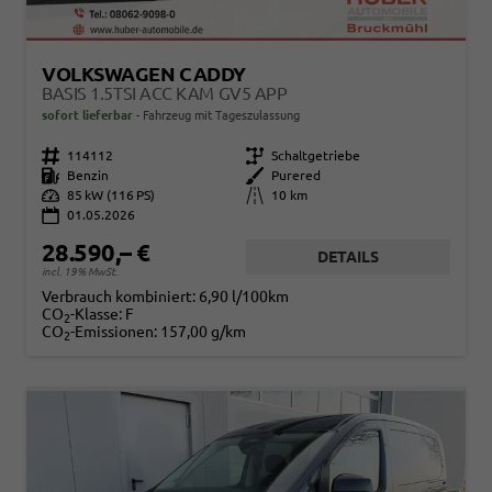
VOLKSWAGEN CADDY
BASIS 1.5TSI ACC KAM GV5 APP
sofort lieferbar
Fahrzeug mit Tageszulassung
Fahrzeugnr.
114112
Getriebe
Schaltgetriebe
Kraftstoff
Benzin
Außenfarbe
Purered
Leistung
85 kW (116 PS)
Kilometerstand
10 km
01.05.2026
28.590,– €
DETAILS
incl. 19% MwSt.
Verbrauch kombiniert:
6,90 l/100km
CO
-Klasse:
F
2
CO
-Emissionen:
157,00 g/km
2