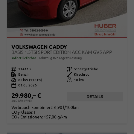
VOLKSWAGEN CADDY
BASIS 1.5TSI SPORT EDITION ACC KAM GV5 APP
sofort lieferbar
Fahrzeug mit Tageszulassung
Fahrzeugnr.
114113
Getriebe
Schaltgetriebe
Kraftstoff
Benzin
Außenfarbe
Kirschrot
Leistung
85 kW (116 PS)
Kilometerstand
10 km
01.05.2026
29.980,– €
DETAILS
incl. 19% MwSt.
Verbrauch kombiniert:
6,90 l/100km
CO
-Klasse:
F
2
CO
-Emissionen:
157,00 g/km
2