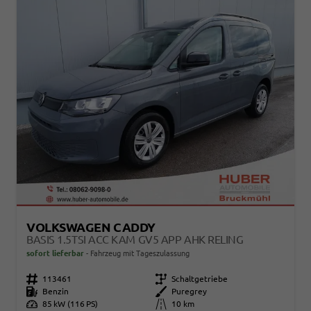
VOLKSWAGEN CADDY
BASIS 1.5TSI ACC KAM GV5 APP AHK RELING
sofort lieferbar
Fahrzeug mit Tageszulassung
Fahrzeugnr.
113461
Getriebe
Schaltgetriebe
Kraftstoff
Benzin
Außenfarbe
Puregrey
Leistung
85 kW (116 PS)
Kilometerstand
10 km