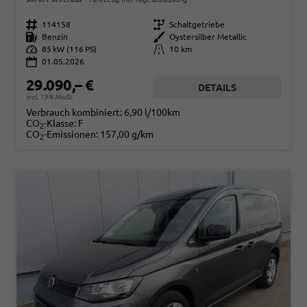
Fahrzeugnr.
114158
Getriebe
Schaltgetriebe
Kraftstoff
Benzin
Außenfarbe
Oystersilber Metallic
Leistung
85 kW (116 PS)
Kilometerstand
10 km
01.05.2026
29.090,– €
DETAILS
incl. 19% MwSt.
Verbrauch kombiniert:
6,90 l/100km
CO
-Klasse:
F
2
CO
-Emissionen:
157,00 g/km
2