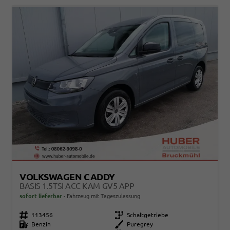
VOLKSWAGEN CADDY
BASIS 1.5TSI ACC KAM GV5 APP
sofort lieferbar
Fahrzeug mit Tageszulassung
Fahrzeugnr.
113456
Getriebe
Schaltgetriebe
Kraftstoff
Benzin
Außenfarbe
Puregrey