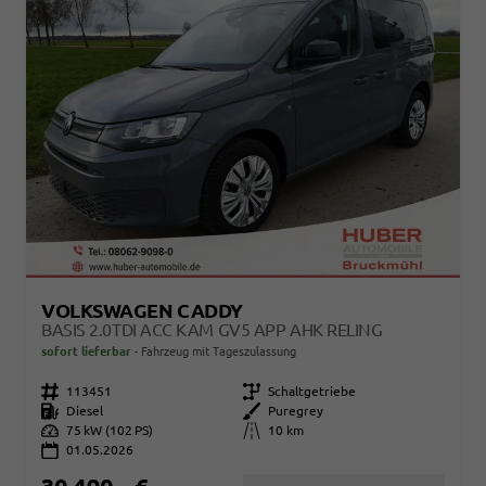
VOLKSWAGEN CADDY
BASIS 2.0TDI ACC KAM GV5 APP AHK RELING
sofort lieferbar
Fahrzeug mit Tageszulassung
Fahrzeugnr.
113451
Getriebe
Schaltgetriebe
Kraftstoff
Diesel
Außenfarbe
Puregrey
Leistung
75 kW (102 PS)
Kilometerstand
10 km
01.05.2026