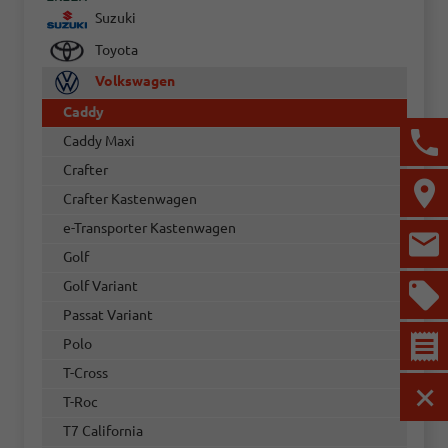
Suzuki
Toyota
Volkswagen
Caddy
Caddy Maxi
Crafter
Crafter Kastenwagen
e-Transporter Kastenwagen
Golf
Golf Variant
Passat Variant
Polo
T-Cross
T-Roc
MEN
T7 California