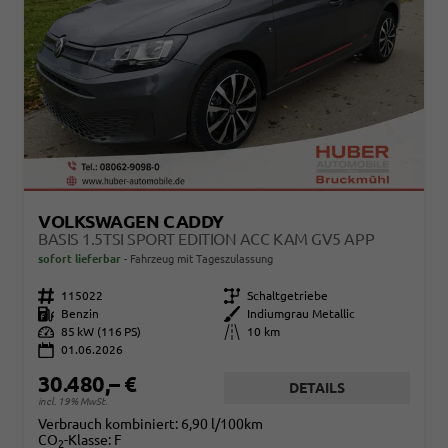
VOLKSWAGEN CADDY
BASIS 1.5TSI SPORT EDITION ACC KAM GV5 APP
sofort lieferbar
Fahrzeug mit Tageszulassung
Fahrzeugnr.
115022
Getriebe
Schaltgetriebe
Kraftstoff
Benzin
Außenfarbe
Indiumgrau Metallic
Leistung
85 kW (116 PS)
Kilometerstand
10 km
01.06.2026
30.480,– €
DETAILS
incl. 19% MwSt.
Verbrauch kombiniert:
6,90 l/100km
CO
-Klasse:
F
2