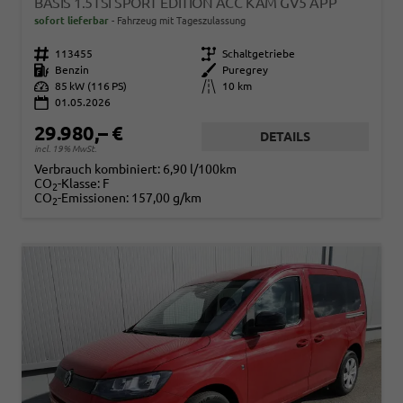
BASIS 1.5TSI SPORT EDITION ACC KAM GV5 APP
sofort lieferbar
Fahrzeug mit Tageszulassung
Fahrzeugnr.
113455
Getriebe
Schaltgetriebe
Kraftstoff
Benzin
Außenfarbe
Puregrey
Leistung
85 kW (116 PS)
Kilometerstand
10 km
01.05.2026
29.980,– €
DETAILS
incl. 19% MwSt.
Verbrauch kombiniert:
6,90 l/100km
CO
-Klasse:
F
2
CO
-Emissionen:
157,00 g/km
2