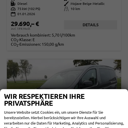
Kraftstoff
Diesel
Außenfarbe
Mojave Beige Metallic
Leistung
75 kW (102 PS)
Kilometerstand
10 km
01.01.2026
29.690,– €
DETAILS
incl. 19% MwSt.
Verbrauch kombiniert:
5,70 l/100km
CO
-Klasse:
E
2
CO
-Emissionen:
150,00 g/km
2
WIR RESPEKTIEREN IHRE
PRIVATSPHÄRE
Unsere Website setzt Cookies ein, um unsere Dienste für Sie
bereitzustellen. Hierbei berücksichtigen wir Ihre Auswahl und
verarbeiten nur die Daten für Marketing, Analytics und Personalisierung,