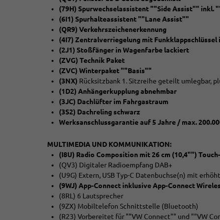
(79H) Spurwechselassistent ""Side Assist"" inkl.
(6I1) Spurhalteassistent ""Lane Assist""
(QR9) Verkehrszeichenerkennung
(4I7) Zentralverriegelung mit Funkklappschlüssel i
(2J1) Stoßfänger in Wagenfarbe lackiert
(ZVG) Technik Paket
(ZVC) Winterpaket ""Basis""
(3NX)
Rücksitzbank 1. Sitzreihe geteilt umlegbar, plu
(1D2) Anhängerkupplung abnehmbar
(3JC) Dachlüfter im Fahrgastraum
(3S2) Dachreling schwarz
Werksanschlussgarantie auf 5 Jahre / max. 200.0
MULTIMEDIA UND KOMMUNIKATION:
(I8U) Radio Composition mit 26 cm (10,4"") Touch
(QV3) Digitaler Radioempfang DAB+
(U9G) Extern, USB Typ-C Datenbuchse(n) mit erhöht
(9WJ) App-Connect inklusive App-Connect Wireles
(8RL) 6 Lautsprecher
(9ZX) Mobiltelefon Schnittstelle (Bluetooth)
(R23) Vorbereitet für ""VW Connect"" und ""VW Co