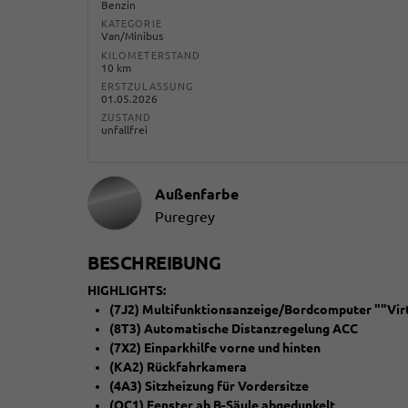
Benzin
KATEGORIE
Van/Minibus
KILOMETERSTAND
10 km
ERSTZULASSUNG
01.05.2026
ZUSTAND
unfallfrei
Außenfarbe
Puregrey
BESCHREIBUNG
HIGHLIGHTS:
(7J2) Multifunktionsanzeige/Bordcomputer ""Virt
(8T3) Automatische Distanzregelung ACC
(7X2) Einparkhilfe vorne und hinten
(KA2) Rückfahrkamera
(4A3) Sitzheizung für Vordersitze
(QC1) Fenster ab B-Säule abgedunkelt