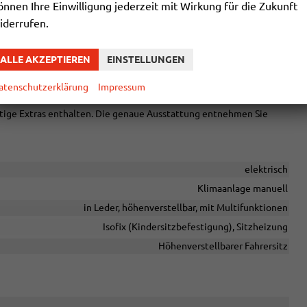
önnen Ihre Einwilligung jederzeit mit Wirkung für die Zukunft
iderrufen.
hrgastraum
ALLE AKZEPTIEREN
EINSTELLUNGEN
atenschutzerklärung
Impressum
chtige Extras enthalten. Die genaue Ausstattung entnehmen Sie
elektrisch
Klimaanlage manuell
in Leder, höhenverstellbar, mit Multifunktionen
Isofix (Kindersitzbefestigung), Sitzheizung
Höhenverstellbarer Fahrersitz