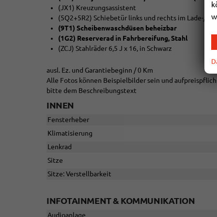
k
(JX1) Kreuzungsassistent
w
(5Q2+5R2) Schiebetür links und rechts im Lade-/Fa
(9T1) Scheibenwaschdüsen beheizbar
(1G2) Reserverad in Fahrbereifung, Stahl
(ZCJ) Stahlräder 6,5 J x 16, in Schwarz
D
ausl. Ez. und Garantiebeginn / 0 Km
Alle Fotos können Beispielbilder sein und aufpreispfli
bitte dem Beschreibungstext
INNEN
Fensterheber
Klimatisierung
Lenkrad
Sitze
Sitze: Verstellbarkeit
INFOTAINMENT & KOMMUNIKATION
Audioanlage