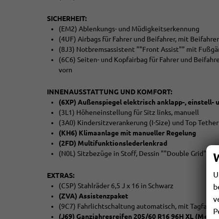
SICHERHEIT:
(EM2) Ablenkungs- und Müdigkeitserkennung
(4UF) Airbags für Fahrer und Beifahrer, mit Beifahr
(8J3) Notbremsassistent ""Front Assist"" mit Fußg
(6C6) Seiten- und Kopfairbag für Fahrer und Beifahr
vorn
INNENAUSSTATTUNG UND KOMFORT:
(6XP) Außenspiegel elektrisch anklapp-, einstell- 
(3L1) Höheneinstellung für Sitz links, manuell
(3A0) Kindersitzverankerung (I-Size) und Top Tether f
(KH6) Klimaanlage mit manueller Regelung
(2FD) Multifunktionslederlenkrad
(N0L) Sitzbezüge in Stoff, Dessin ""Double Grid""
U
EXTRAS:
(C5P) Stahlräder 6,5 J x 16 in Schwarz
b
(ZVA) Assistenzpaket
v
(9C7) Fahrlichtschaltung automatisch, mit Tagfahrli
P
(J69) Ganzjahresreifen 205/60 R16 96H XL (M+S K