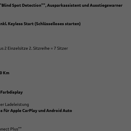
 ""Blind Spot Detection"", Ausparkassistent und Ausstiegswarner
nkl. Keyless Start (Schlüsselloses starten)
s 2 Einzelsitze 2. Sitzreihe = 7 Sitzer
00 Km
-Farbdisplay
er Ladeleistung
s für Apple CarPlay und Android Auto
nnect Plus""