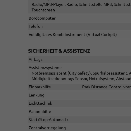
Radio/MP3-Player, Radio, Schnittstelle MP3, Schnittst
Touchscreen
Bordcomputer
Telefon
Volldigitales Kombiinstrument (Virtual Cockpit)
SICHERHEIT & ASSISTENZ
Airbags
Assistenzsysteme
Notbremsassistent (City-Safety), Spurhalteassistent
Müdigkeitserkennungs-Sensor, Notrufsystem, Abstan
Einparkhilfe
Park Distance Control vor
Lenkung
Lichttechnik
Pannenhilfe
Start/Stop-Automatik
Zentralverriegelung