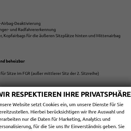
er-Airbag-Deaktivierung
änger- und Radfahrererkennung
er, Kopfairbags für die äußeren Sitzplätze hinten und Mittenairbag
und beheizbar
ür Sitze im FGR (außer mittlerer Sitz der 2. Sitzreihe)
WIR RESPEKTIEREN IHRE PRIVATSPHÄRE
nsere Website setzt Cookies ein, um unsere Dienste für Sie
ereitzustellen. Hierbei berücksichtigen wir Ihre Auswahl und
erarbeiten nur die Daten für Marketing, Analytics und
cht
ersonalisierung, für die Sie uns Ihr Einverständnis geben. Sie
ennung inkl. Schneeflocke)