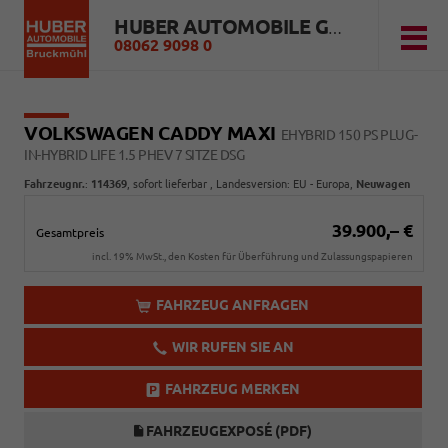
HUBER AUTOMOBILE GMBH
08062 9098 0
VOLKSWAGEN CADDY MAXI
EHYBRID 150 PS PLUG-
IN-HYBRID LIFE 1.5 PHEV 7 SITZE DSG
Fahrzeugnr.
:
114369
,
sofort lieferbar
, Landesversion: EU - Europa,
Neuwagen
39.900,– €
Gesamtpreis
incl. 19% MwSt., den Kosten für Überführung und Zulassungspapieren
FAHRZEUG ANFRAGEN
WIR RUFEN SIE AN
FAHRZEUG MERKEN
FAHRZEUGEXPOSÉ (PDF)