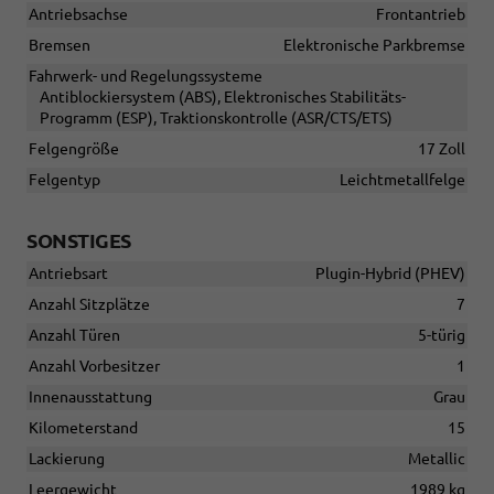
Antriebsachse
Frontantrieb
Bremsen
Elektronische Parkbremse
Fahrwerk- und Regelungssysteme
Antiblockiersystem (ABS), Elektronisches Stabilitäts-
Programm (ESP), Traktionskontrolle (ASR/CTS/ETS)
Felgengröße
17 Zoll
Felgentyp
Leichtmetallfelge
SONSTIGES
Antriebsart
Plugin-Hybrid (PHEV)
Anzahl Sitzplätze
7
Anzahl Türen
5-türig
Anzahl Vorbesitzer
1
Innenausstattung
Grau
Kilometerstand
15
Lackierung
Metallic
Leergewicht
1989 kg