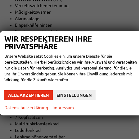
Verkehrszeichenerkennung
Müdigkeitswarner
Alarmanlage
Einparkhilfe hinten
Parkbremse elektrisch
WIR RESPEKTIEREN IHRE
6 Airbags
Beifahrer-Airbag ausschaltbar
PRIVATSPHÄRE
Unsere Website setzt Cookies ein, um unsere Dienste für Sie
INNENAUSSTATTUNG UND KOMFORT:
bereitzustellen. Hierbei berücksichtigen wir Ihre Auswahl und verarbeiten
Zentralverriegelung mit Funk
nur die Daten für Marketing, Analytics und Personalisierung, für die Sie
Keyless-Go
uns Ihr Einverständnis geben. Sie können Ihre Einwilligung jederzeit mit
Außenspiegel elektrisch verstellbar
Wirkung für die Zukunft widerrufen.
Elektrische Fensterheber vorne
Außenspiegel beheizbar
ALLE AKZEPTIEREN
EINSTELLUNGEN
Mittelarmlehne
Kindersitzvorbereitung (ISOFIX)
Datenschutzerklärung
Impressum
Rücksitzbank teilbar
7 Kopfstützen
Multifunktionslenkrad
Lederlenkrad
Lenkrad höhenverstellbar