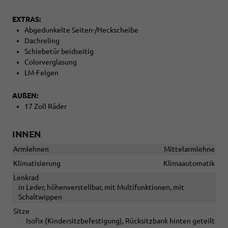
EXTRAS:
Abgedunkelte Seiten-/Heckscheibe
Dachreling
Schiebetür beidseitig
Colorverglasung
LM-Felgen
AUßEN:
17 Zoll Räder
INNEN
Armlehnen
Mittelarmlehne
Klimatisierung
Klimaautomatik
Lenkrad
in Leder, höhenverstellbar, mit Multifunktionen, mit
Schaltwippen
Sitze
Isofix (Kindersitzbefestigung), Rücksitzbank hinten geteilt