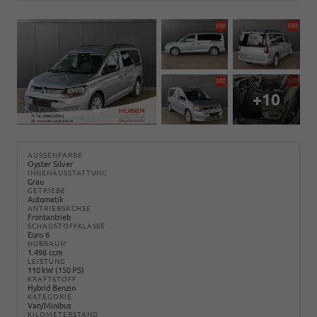
+10
AUSSENFARBE
Oyster Silver
INNENAUSSTATTUNG
Grau
GETRIEBE
Automatik
ANTRIEBSACHSE
Frontantrieb
SCHADSTOFFKLASSE
Euro 6
HUBRAUM
1.498 ccm
LEISTUNG
110 kW (150 PS)
KRAFTSTOFF
Hybrid Benzin
KATEGORIE
Van/Minibus
KILOMETERSTAND