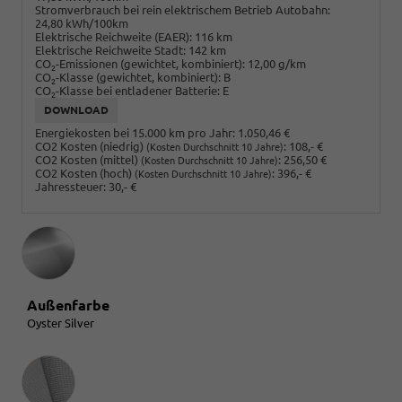
Stromverbrauch bei rein elektrischem Betrieb Autobahn:
24,80 kWh/100km
Elektrische Reichweite (EAER):
116 km
Elektrische Reichweite Stadt:
142 km
CO
-Emissionen (gewichtet, kombiniert):
12,00 g/km
2
CO
-Klasse (gewichtet, kombiniert):
B
2
CO
-Klasse bei entladener Batterie:
E
2
DOWNLOAD
Energiekosten bei 15.000 km pro Jahr:
1.050,46 €
CO2 Kosten (niedrig)
:
108,- €
(Kosten Durchschnitt 10 Jahre)
CO2 Kosten (mittel)
:
256,50 €
(Kosten Durchschnitt 10 Jahre)
CO2 Kosten (hoch)
:
396,- €
(Kosten Durchschnitt 10 Jahre)
Jahressteuer:
30,- €
Außenfarbe
Oyster Silver
Innenausstattung