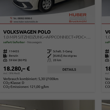
VOLKSWAGEN POLO
V
1.0 MPI SITZHEIZUNG+APPCONNECT+PDC+LED+TOUCH+LICHTSENSOR+MULTILENKRAD
sofort lieferbar
Neuwagen
sof
Fahrzeugnr.
114455
Getriebe
Schalt. 5-Gang
Fahrzeugnr.
Kraftstoff
Benzin
Außenfarbe
[6U6U] Ascotgrau
Kraftstoff
Leistung
59 kW (80 PS)
Kilometerstand
20 km
Leistung
18.280,– €
1
DETAILS
incl. 19% MwSt.
incl
Verbrauch kombiniert:
5,30 l/100km
Ve
CO
-Klasse:
D
CO
2
CO
-Emissionen:
121,00 g/km
CO
2