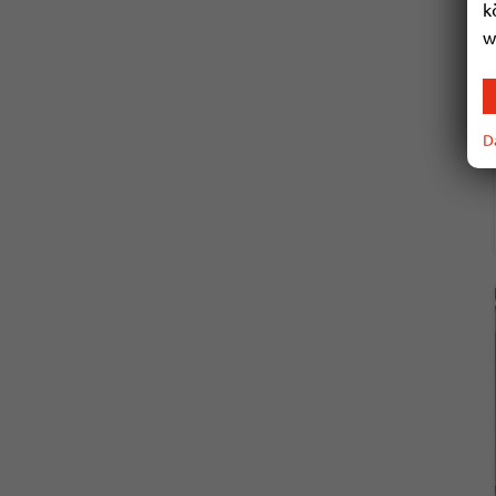
k
w
D