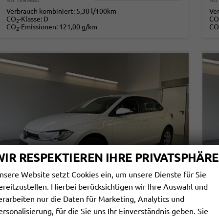
incl. 19% MwSt.
incl
Verbrauch kombiniert:
5,30 l/100km
Ve
CO
-Klasse:
D
CO
2
CO
-Emissionen:
121,00 g/km
CO
2
WIR RESPEKTIEREN IHRE PRIVATSPHÄRE
nsere Website setzt Cookies ein, um unsere Dienste für Sie
ereitzustellen. Hierbei berücksichtigen wir Ihre Auswahl und
erarbeiten nur die Daten für Marketing, Analytics und
VOLKSWAGEN POLO
V
ersonalisierung, für die Sie uns Ihr Einverständnis geben. Sie