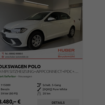
OLKSWAGEN POLO
1.0 MPI SITZHEIZUNG+APPCONNECT+PDC+LED+TOUCH+LICHTSENSOR+MULTILENKRAD
ort lieferbar
Neuwagen
115089
Getriebe
Schalt. 5-Gang
Benzin
Außenfarbe
[0Q0Q] Pure White
59 kW (80 PS)
Kilometerstand
20 km
8.480,– €
DETAILS