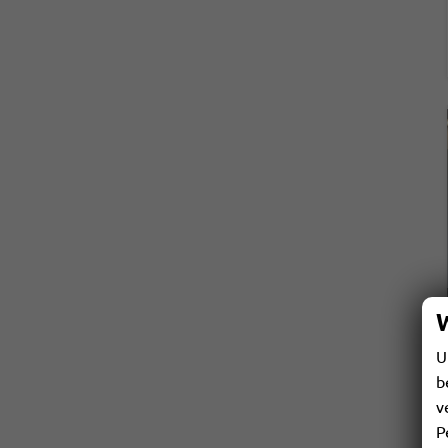
U
b
v
P