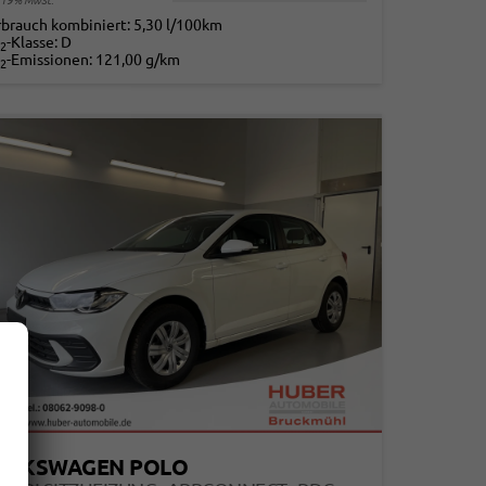
. 19% MwSt.
rbrauch kombiniert:
5,30 l/100km
-Klasse:
D
2
-Emissionen:
121,00 g/km
2
OLKSWAGEN POLO