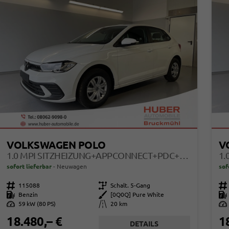
VOLKSWAGEN POLO
V
1.0 MPI SITZHEIZUNG+APPCONNECT+PDC+LED+TOUCH+LICHTSENSOR+MULTILENKRAD
sofort lieferbar
Neuwagen
sof
Fahrzeugnr.
115088
Getriebe
Schalt. 5-Gang
Fahrzeugnr.
Kraftstoff
Benzin
Außenfarbe
[0Q0Q] Pure White
Kraftstoff
Leistung
59 kW (80 PS)
Kilometerstand
20 km
Leistung
18.480,– €
1
DETAILS