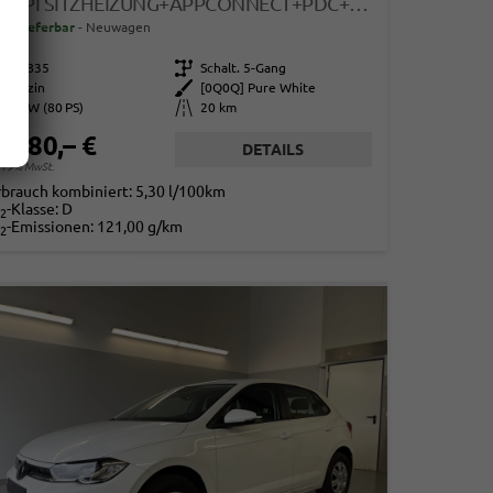
1.0 MPI SITZHEIZUNG+APPCONNECT+PDC+LED+TOUCH+LICHTSENSOR+MULTILENKRAD
ort lieferbar
Neuwagen
113835
Getriebe
Schalt. 5-Gang
Benzin
Außenfarbe
[0Q0Q] Pure White
59 kW (80 PS)
Kilometerstand
20 km
8.480,– €
DETAILS
. 19% MwSt.
rbrauch kombiniert:
5,30 l/100km
-Klasse:
D
2
-Emissionen:
121,00 g/km
2