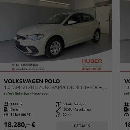
VOLKSWAGEN POLO
V
1.0 MPI SITZHEIZUNG+APPCONNECT+PDC+LED+TOUCH+LICHTSENSOR+MULTILENKRAD
sofort lieferbar
Neuwagen
sof
Fahrzeugnr.
114457
Getriebe
Schalt. 5-Gang
Fahrzeugnr.
Kraftstoff
Benzin
Außenfarbe
[6U6U] Ascotgrau
Kraftstoff
Leistung
59 kW (80 PS)
Kilometerstand
20 km
Leistung
18.280,– €
1
DETAILS