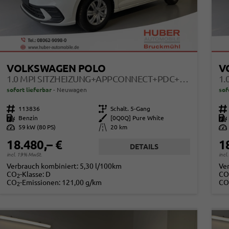
VOLKSWAGEN POLO
V
1.0 MPI SITZHEIZUNG+APPCONNECT+PDC+LED+TOUCH+LICHTSENSOR+MULTILENKRAD
sofort lieferbar
Neuwagen
sof
Fahrzeugnr.
113836
Getriebe
Schalt. 5-Gang
Fahrzeugnr.
Kraftstoff
Benzin
Außenfarbe
[0Q0Q] Pure White
Kraftstoff
Leistung
59 kW (80 PS)
Kilometerstand
20 km
Leistung
18.480,– €
1
DETAILS
incl. 19% MwSt.
incl
Verbrauch kombiniert:
5,30 l/100km
Ve
CO
-Klasse:
D
CO
2
CO
-Emissionen:
121,00 g/km
CO
2