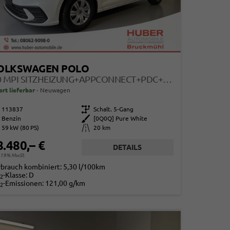
OLKSWAGEN POLO
1.0 MPI SITZHEIZUNG+APPCONNECT+PDC+LED+TOUCH+LICHTSENSOR+MULTILENKRAD
ort lieferbar
Neuwagen
113837
Getriebe
Schalt. 5-Gang
Benzin
Außenfarbe
[0Q0Q] Pure White
59 kW (80 PS)
Kilometerstand
20 km
8.480,– €
DETAILS
. 19% MwSt.
rbrauch kombiniert:
5,30 l/100km
-Klasse:
D
2
-Emissionen:
121,00 g/km
2