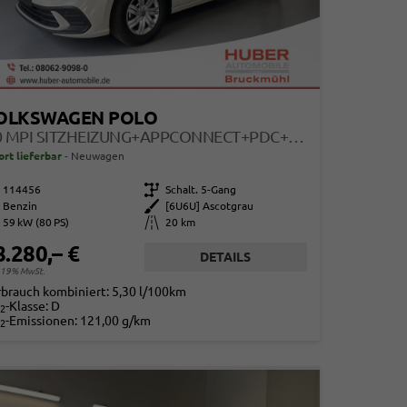
OLKSWAGEN POLO
1.0 MPI SITZHEIZUNG+APPCONNECT+PDC+LED+TOUCH+LICHTSENSOR+MULTILENKRAD
ort lieferbar
Neuwagen
114456
Getriebe
Schalt. 5-Gang
Benzin
Außenfarbe
[6U6U] Ascotgrau
59 kW (80 PS)
Kilometerstand
20 km
8.280,– €
DETAILS
. 19% MwSt.
rbrauch kombiniert:
5,30 l/100km
-Klasse:
D
2
-Emissionen:
121,00 g/km
2