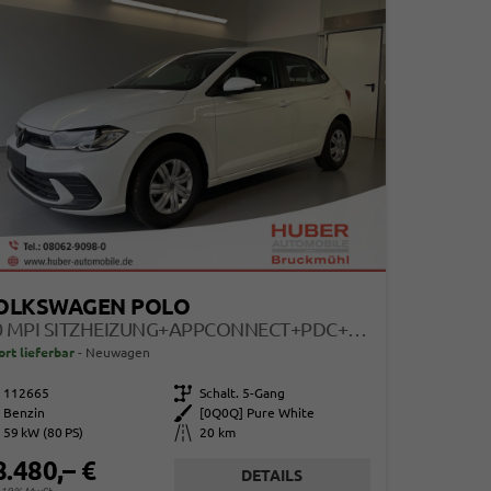
OLKSWAGEN POLO
1.0 MPI SITZHEIZUNG+APPCONNECT+PDC+LED+TOUCH+LICHTSENSOR+MULTILENKRAD
ort lieferbar
Neuwagen
112665
Getriebe
Schalt. 5-Gang
Benzin
Außenfarbe
[0Q0Q] Pure White
59 kW (80 PS)
Kilometerstand
20 km
8.480,– €
DETAILS