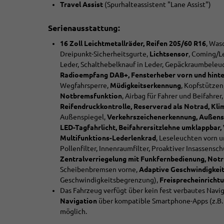
Travel Assist
(Spurhalteassistent "Lane Assist")
Serienausstattung:
16 Zoll Leichtmetallräder, Reifen 205/60 R16
, Was
Dreipunkt-Sicherheitsgurte,
Lichtsensor
, Coming/L
Leder, Schalthebelknauf in Leder, Gepäckraumbele
Radioempfang DAB+, Fensterheber vorn und hinten
Wegfahrsperre,
Müdigkeitserkennung
, Kopfstützen
Notbremsfunktion
, Airbag für Fahrer und Beifahrer
Reifendruckkontrolle, Reserverad als Notrad, Kl
Außenspiegel,
Verkehrszeichenerkennung, Außenspi
LED-Tagfahrlicht, Beifahrersitzlehne umklappbar,
Multifunktions-Lederlenkrad
, Leseleuchten vorn 
Pollenfilter, Innenraumfilter, Proaktiver Insassensc
Zentralverriegelung mit Funkfernbedienung, Notr
Scheibenbremsen vorne,
Adaptive Geschwindigkeit
Geschwindigkeitsbegrenzung),
Freisprecheinrichtu
Das Fahrzeug verfügt über kein fest verbautes Nav
Navigation
über kompatible Smartphone-Apps (z.B.
möglich.