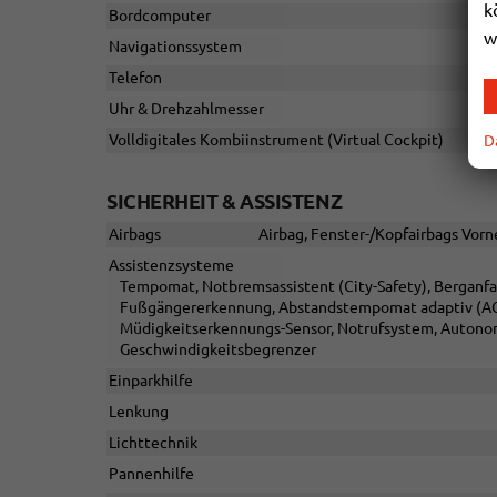
k
Bordcomputer
w
Navigationssystem
Telefon
Uhr & Drehzahlmesser
Volldigitales Kombiinstrument (Virtual Cockpit)
D
SICHERHEIT & ASSISTENZ
Airbags
Airbag, Fenster-/Kopfairbags Vorne
Assistenzsysteme
Tempomat, Notbremsassistent (City-Safety), Berganfah
Fußgängererkennung, Abstandstempomat adaptiv (ACC
Müdigkeitserkennungs-Sensor, Notrufsystem, Auton
Geschwindigkeitsbegrenzer
Einparkhilfe
Lenkung
Lichttechnik
Pannenhilfe