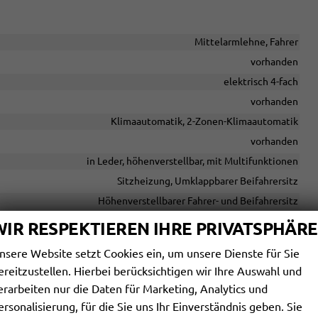
Mittelarmlehne, Fahrer
vorhanden
elektrisch 4-fach
vorhanden
Klimaautomatik, 2-Zonen-Klimaautomatik
vorhanden
in Leder, höhenverstellbar, mit Multifunktionen
Sitzheizung, Umklappbarer Beifahrersitz
Höhenverstellbarer Fahrer- und Beifahrersitz
WIR RESPEKTIEREN IHRE PRIVATSPHÄRE
nsere Website setzt Cookies ein, um unsere Dienste für Sie
ereitzustellen. Hierbei berücksichtigen wir Ihre Auswahl und
elle USB, Digitalradio DAB, Farbdisplay, Android Auto, Apple
erarbeiten nur die Daten für Marketing, Analytics und
ersonalisierung, für die Sie uns Ihr Einverständnis geben. Sie
vorhanden