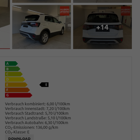
+14
Verbrauch kombiniert:
6,00 l/100km
Verbrauch Innenstadt:
7,20 l/100km
Verbrauch Stadtrand:
5,70 l/100km
Verbrauch Landstraße:
5,10 l/100km
Verbrauch Autobahn:
6,30 l/100km
CO
-Emissionen:
136,00 g/km
2
CO
-Klasse:
E
2
DOWNLOAD