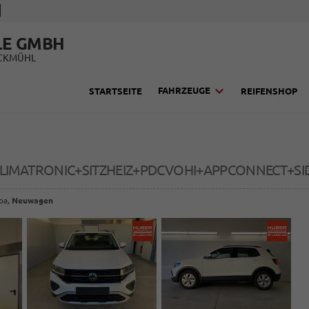
LE GMBH
UCKMÜHL
FAHRZEUGE
STARTSEITE
REIFENSHOP
CLIMATRONIC+SITZHEIZ+PDCVOHI+APPCONNECT+SI
opa,
Neuwagen