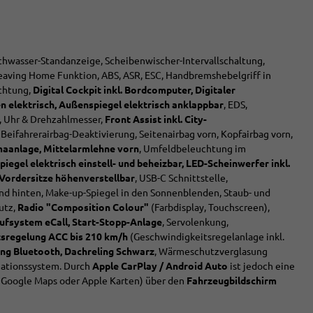
chwasser-Standanzeige, Scheibenwischer-Intervallschaltung,
eaving Home Funktion, ABS, ASR, ESC, Handbremshebelgriff in
uchtung,
Digital Cockpit inkl. Bordcomputer, Digitaler
 elektrisch, Außenspiegel elektrisch anklappbar
, EDS,
, Uhr & Drehzahlmesser,
Front Assist inkl. City-
, Beifahrerairbag-Deaktivierung, Seitenairbag vorn, Kopfairbag vorn,
imaanlage, Mittelarmlehne vorn
, Umfeldbeleuchtung im
egel elektrisch einstell- und beheizbar, LED-Scheinwerfer inkl.
 Vordersitze höhenverstellbar
, USB-C Schnittstelle,
und hinten, Make-up-Spiegel in den Sonnenblenden, Staub- und
hutz,
Radio "Composition Colour"
(Farbdisplay, Touchscreen),
ufsystem eCall, Start-Stopp-Anlage
, Servolenkung,
sregelung ACC bis 210 km/h
(Geschwindigkeitsregelanlage inkl.
ng Bluetooth, Dachreling Schwarz
, Wärmeschutzverglasung
igationssystem. Durch
Apple CarPlay / Android Auto
ist jedoch eine
 Google Maps oder Apple Karten) über den
Fahrzeugbildschirm