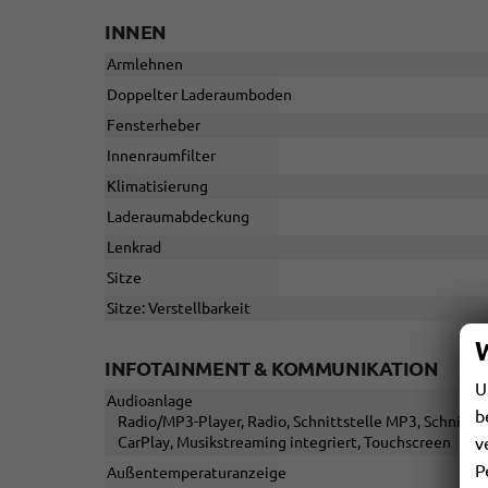
INNEN
Armlehnen
Doppelter Laderaumboden
Fensterheber
Innenraumfilter
Klimatisierung
Laderaumabdeckung
Lenkrad
Sitze
Sitze: Verstellbarkeit
INFOTAINMENT & KOMMUNIKATION
U
Audioanlage
b
Radio/MP3-Player, Radio, Schnittstelle MP3, Schnittst
v
CarPlay, Musikstreaming integriert, Touchscreen
P
Außentemperaturanzeige