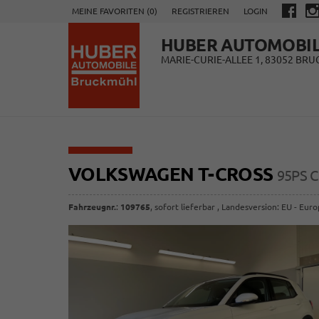
MEINE FAVORITEN (
0
)
REGISTRIEREN
LOGIN
HUBER AUTOMOBI
MARIE-CURIE-ALLEE 1, 83052 BR
VOLKSWAGEN T-CROSS
95PS 
Fahrzeugnr.
:
109765
,
sofort lieferbar
, Landesversion: EU - Eur