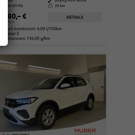
Benzin
Außenfarbe
[0Q0Q] Pure White
70 kW (95 PS)
Kilometerstand
20 km
2.280,– €
DETAILS
. 19% MwSt.
rbrauch kombiniert:
6,00 l/100km
-Klasse:
E
2
-Emissionen:
136,00 g/km
2