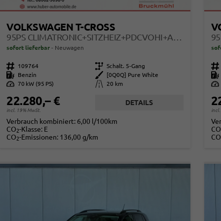
VOLKSWAGEN T-CROSS
V
95PS CLIMATRONIC+SITZHEIZ+PDCVOHI+APPCONNECT+SIDE+TRAVELASSIST+ACC
sofort lieferbar
Neuwagen
sof
Fahrzeugnr.
109764
Getriebe
Schalt. 5-Gang
Fahrzeugnr.
Kraftstoff
Benzin
Außenfarbe
[0Q0Q] Pure White
Kraftstoff
Leistung
70 kW (95 PS)
Kilometerstand
20 km
Leistung
22.280,– €
2
DETAILS
incl. 19% MwSt.
incl
Verbrauch kombiniert:
6,00 l/100km
Ve
CO
-Klasse:
E
CO
2
CO
-Emissionen:
136,00 g/km
CO
2