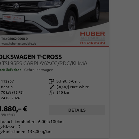
OLKSWAGEN T-CROSS
0 TSI 95PS CARPLAY/ACC/PDC/KLIMA
ort lieferbar
Gebrauchtwagen
112257
Getriebe
Schalt. 5-Gang
Benzin
Außenfarbe
[0Q0Q] Pure White
70 kW (95 PS)
Kilometerstand
210 km
24.06.2026
1.880,– €
DETAILS
. 19% MwSt.
rbrauch kombiniert:
6,00 l/100km
-Klasse:
D
2
-Emissionen:
135,00 g/km
2