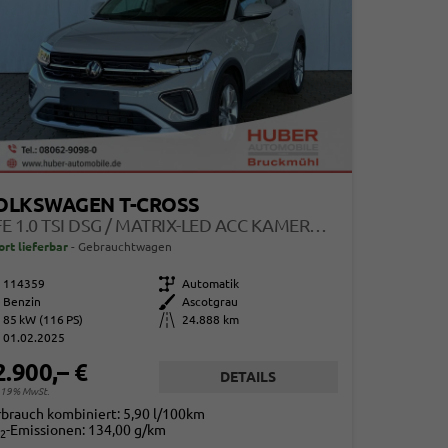
OLKSWAGEN T-CROSS
LIFE 1.0 TSI DSG / MATRIX-LED ACC KAMERA SHZ VORNE APPLE CARPLAY ALU 17'' WINTERREIFEN
ort lieferbar
Gebrauchtwagen
114359
Getriebe
Automatik
Benzin
Außenfarbe
Ascotgrau
85 kW (116 PS)
Kilometerstand
24.888 km
01.02.2025
2.900,– €
DETAILS
. 19% MwSt.
rbrauch kombiniert:
5,90 l/100km
-Emissionen:
134,00 g/km
2