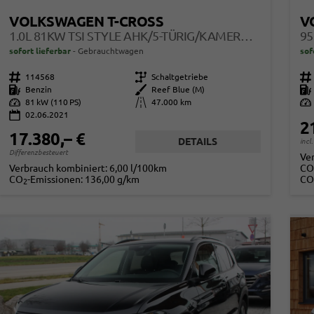
VOLKSWAGEN T-CROSS
V
1.0L 81KW TSI STYLE AHK/5-TÜRIG/KAMERA/LED
sofort lieferbar
Gebrauchtwagen
sof
Fahrzeugnr.
114568
Getriebe
Schaltgetriebe
Fahrzeugnr.
Kraftstoff
Benzin
Außenfarbe
Reef Blue (M)
Kraftstoff
Leistung
81 kW (110 PS)
Kilometerstand
47.000 km
Leistung
02.06.2021
2
17.380,– €
DETAILS
incl
Differenzbesteuert
Ve
Verbrauch kombiniert:
6,00 l/100km
CO
CO
-Emissionen:
136,00 g/km
CO
2