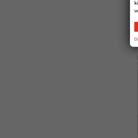
k
w
D