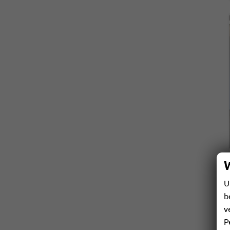
U
b
v
P