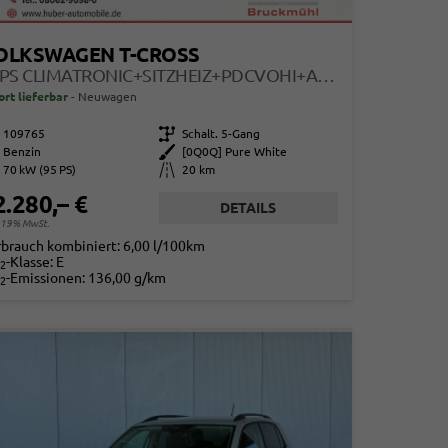
OLKSWAGEN T-CROSS
95PS CLIMATRONIC+SITZHEIZ+PDCVOHI+APPCONNECT+SIDE+TRAVELASSIST+ACC
ort lieferbar
Neuwagen
109765
Getriebe
Schalt. 5-Gang
Benzin
Außenfarbe
[0Q0Q] Pure White
70 kW (95 PS)
Kilometerstand
20 km
2.280,– €
DETAILS
. 19% MwSt.
rbrauch kombiniert:
6,00 l/100km
-Klasse:
E
2
-Emissionen:
136,00 g/km
2