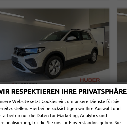
WIR RESPEKTIEREN IHRE PRIVATSPHÄRE
VOLKSWAGEN T-CROSS
V
nsere Website setzt Cookies ein, um unsere Dienste für Sie
95PS CLIMATRONIC+SITZHEIZ+PDCVOHI+APPCONNECT+SIDE+TRAVELASSIST+ACC
ereitzustellen. Hierbei berücksichtigen wir Ihre Auswahl und
sofort lieferbar
Neuwagen
sof
erarbeiten nur die Daten für Marketing, Analytics und
ersonalisierung, für die Sie uns Ihr Einverständnis geben. Sie
Fahrzeugnr.
109762
Getriebe
Schalt. 5-Gang
Fahrzeugnr.