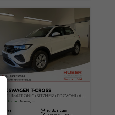
OLKSWAGEN T-CROSS
95PS CLIMATRONIC+SITZHEIZ+PDCVOHI+APPCONNECT+SIDE+TRAVELASSIST+ACC
ort lieferbar
Neuwagen
109763
Getriebe
Schalt. 5-Gang