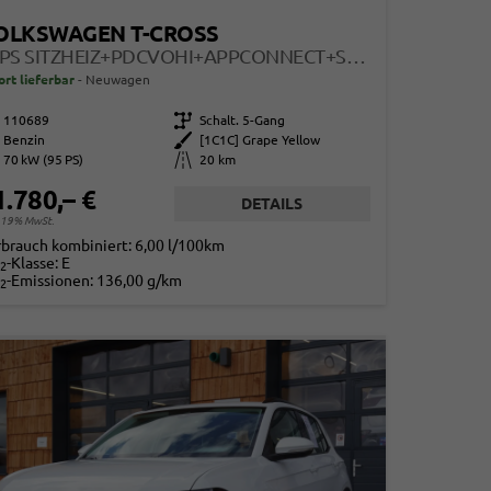
OLKSWAGEN T-CROSS
95PS SITZHEIZ+PDCVOHI+APPCONNECT+SIDEASSIST+TRAVELASSIST+ACC+KLIMA
ort lieferbar
Neuwagen
110689
Getriebe
Schalt. 5-Gang
Benzin
Außenfarbe
[1C1C] Grape Yellow
70 kW (95 PS)
Kilometerstand
20 km
1.780,– €
DETAILS
. 19% MwSt.
rbrauch kombiniert:
6,00 l/100km
-Klasse:
E
2
-Emissionen:
136,00 g/km
2