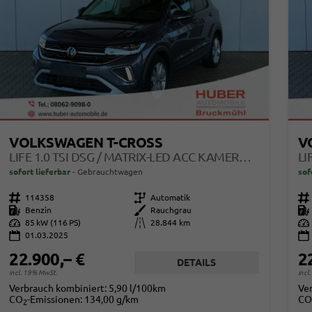
VOLKSWAGEN T-CROSS
V
LIFE 1.0 TSI DSG / MATRIX-LED ACC KAMERA SHZ VORNE APPLE CARPLAY ALU 17'' WINTERREIFEN
sofort lieferbar
Gebrauchtwagen
sof
Fahrzeugnr.
114358
Getriebe
Automatik
Fahrzeugnr.
Kraftstoff
Benzin
Außenfarbe
Rauchgrau
Kraftstoff
Leistung
85 kW (116 PS)
Kilometerstand
28.844 km
Leistung
01.03.2025
22.900,– €
2
DETAILS
incl. 19% MwSt.
incl
Verbrauch kombiniert:
5,90 l/100km
Ve
CO
-Emissionen:
134,00 g/km
CO
2