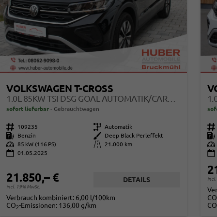
VOLKSWAGEN T-CROSS
V
1.0L 85KW TSI DSG GOAL AUTOMATIK/CARPLAY/SITZH/METALLIC
1.
sofort lieferbar
Gebrauchtwagen
sof
Fahrzeugnr.
109235
Getriebe
Automatik
Fahrzeugnr.
Kraftstoff
Benzin
Außenfarbe
Deep Black Perleffekt
Kraftstoff
Leistung
85 kW (116 PS)
Kilometerstand
21.000 km
Leistung
01.05.2025
2
21.850,– €
DETAILS
incl
incl. 19% MwSt.
Ve
Verbrauch kombiniert:
6,00 l/100km
CO
CO
-Emissionen:
136,00 g/km
CO
2