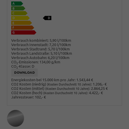
Verbrauch kombiniert:
5,90 l/100km
Verbrauch Innenstadt:
7,20 l/100km
Verbrauch Stadtrand:
5,70 l/100km
Verbrauch Landstraße:
5,10 l/100km
Verbrauch Autobahn:
6,20 l/100km
CO
-Emissionen:
134,00 g/km
2
CO
-Klasse:
D
2
DOWNLOAD
Energiekosten bei 15.000 km pro Jahr:
1.543,44 €
CO2 Kosten (niedrig)
:
1.206,- €
(Kosten Durchschnitt 10 Jahre)
CO2 Kosten (mittel)
:
2.864,25 €
(Kosten Durchschnitt 10 Jahre)
CO2 Kosten (hoch)
:
4.422,- €
(Kosten Durchschnitt 10 Jahre)
Jahressteuer:
102,- €