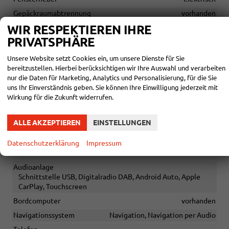
Gepäckraumabtrennung
vorhanden
WIR RESPEKTIEREN IHRE
Klimatisierung
Klimaautomatik
PRIVATSPHÄRE
Lenkrad
in Leder, höhenverstellbar, mit Multifunktionen, mit
Unsere Website setzt Cookies ein, um unsere Dienste für Sie
Schaltwippen
bereitzustellen. Hierbei berücksichtigen wir Ihre Auswahl und verarbeiten
Sitze
nur die Daten für Marketing, Analytics und Personalisierung, für die Sie
Isofix (Kindersitzbefestigung), Rücksitzbank hinten geteilt,
uns Ihr Einverständnis geben. Sie können Ihre Einwilligung jederzeit mit
Sitzheizung, Isofix Beifahrersitz, Umklappbarer Beifahrersitz
Wirkung für die Zukunft widerrufen.
Sitze: Lordosenstütze
Fahrer
ALLE AKZEPTIEREN
EINSTELLUNGEN
Sitze: Verstellbarkeit
Höhenverstellbarer Fahrersitz
Datenschutzerklärung
Impressum
INFOTAINMENT & KOMMUNIKATION
Audioanlage
Schnittstelle USB, Digitalradio DAB, Android Auto, Apple
CarPlay, Touchscreen
Bordcomputer
vorhanden
Navigationssystem
Navigation, Navigation per Audio