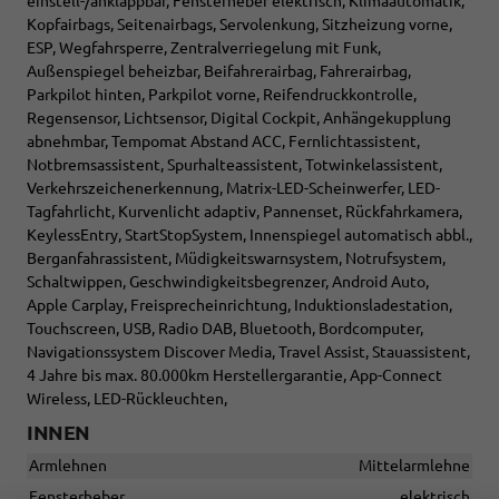
einstell-/anklappbar, Fensterheber elektrisch, Klimaautomatik,
Kopfairbags, Seitenairbags, Servolenkung, Sitzheizung vorne,
ESP, Wegfahrsperre, Zentralverriegelung mit Funk,
Außenspiegel beheizbar, Beifahrerairbag, Fahrerairbag,
Parkpilot hinten, Parkpilot vorne, Reifendruckkontrolle,
Regensensor, Lichtsensor, Digital Cockpit, Anhängekupplung
abnehmbar, Tempomat Abstand ACC, Fernlichtassistent,
Notbremsassistent, Spurhalteassistent, Totwinkelassistent,
Verkehrszeichenerkennung, Matrix-LED-Scheinwerfer, LED-
Tagfahrlicht, Kurvenlicht adaptiv, Pannenset, Rückfahrkamera,
KeylessEntry, StartStopSystem, Innenspiegel automatisch abbl.,
Berganfahrassistent, Müdigkeitswarnsystem, Notrufsystem,
Schaltwippen, Geschwindigkeitsbegrenzer, Android Auto,
Apple Carplay, Freisprecheinrichtung, Induktionsladestation,
Touchscreen, USB, Radio DAB, Bluetooth, Bordcomputer,
Navigationssystem Discover Media, Travel Assist, Stauassistent,
4 Jahre bis max. 80.000km Herstellergarantie, App-Connect
Wireless, LED-Rückleuchten,
INNEN
Armlehnen
Mittelarmlehne
Fensterheber
elektrisch