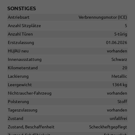
SONSTIGES
Antriebsart
Verbrennungsmotor (ICE)
Anzahl Sitzplätze
5
Anzahl Türen
5-türig
Erstzulassung
01.06.2026
HU/AU neu
vorhanden
Innenausstattung
Schwarz
Kilometerstand
20
Lackierung
Metallic
Leergewicht
1364 kg
Nichtraucher-Fahrzeug
vorhanden
Polsterung
Stoff
Tageszulassung
vorhanden
Zustand
unfallfrei
Zustand, Beschaffenheit
Scheckheftgepflegt