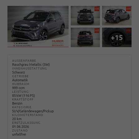
+15
AUSSENFARBE
Rauchgrau Metallic (5W)
INNENAUSSTATTUNG
Schwarz
GETRIEBE
Automatik
HUBRAUM
999 ccm
LEISTUNG
85 kW (116 PS)
KRAFTSTOFF
Benzin
KATEGORIE
SUV/Geländewagen/Pickup
KILOMETERSTAND
20 km
ERSTZULASSUNG
01.06.2026
ZUSTAND
unfallfrei