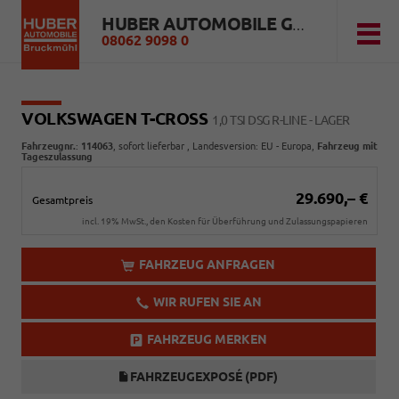
HUBER AUTOMOBILE GMBH
08062 9098 0
VOLKSWAGEN T-CROSS
1,0 TSI DSG R-LINE - LAGER
Fahrzeugnr.
:
114063
,
sofort lieferbar
, Landesversion: EU - Europa,
Fahrzeug mit
Tageszulassung
29.690,– €
Gesamtpreis
incl. 19% MwSt., den Kosten für Überführung und Zulassungspapieren
FAHRZEUG ANFRAGEN
WIR RUFEN SIE AN
FAHRZEUG MERKEN
FAHRZEUGEXPOSÉ (PDF)