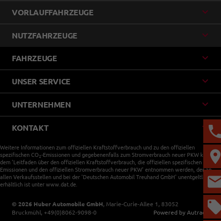
VORLAUFFAHRZEUGE
NUTZFAHRZEUGE
FAHRZEUGE
UNSER SERVICE
UNTERNEHMEN
KONTAKT
Weitere Informationen zum offiziellen Kraftstoffverbrauch und zu den offiziellen
spezifischen CO
-Emissionen und gegebenenfalls zum Stromverbrauch neuer PKW können
2
dem 'Leitfaden über den offiziellen Kraftstoffverbrauch, die offiziellen spezifischen CO
-
2
Emissionen und den offiziellen Stromverbrauch neuer PKW' entnommen werden, der an
allen Verkaufsstellen und bei der 'Deutschen Automobil Treuhand GmbH' unentgeltlich
erhältlich ist unter www.dat.de.
© 2026
Huber Automobile GmbH
,
Marie-Curie-Allee 1
,
83052
Bruckmühl,
+49(0)8062-9098-0
Powered by Autrado