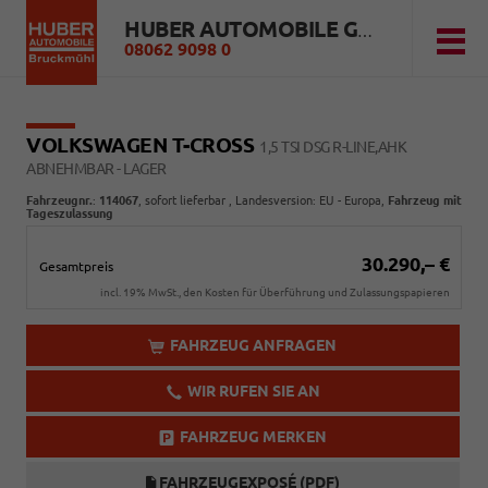
HUBER AUTOMOBILE GMBH
08062 9098 0
VOLKSWAGEN T-CROSS
1,5 TSI DSG R-LINE,AHK
ABNEHMBAR - LAGER
Fahrzeugnr.
:
114067
,
sofort lieferbar
, Landesversion: EU - Europa,
Fahrzeug mit
Tageszulassung
30.290,– €
Gesamtpreis
incl. 19% MwSt., den Kosten für Überführung und Zulassungspapieren
FAHRZEUG ANFRAGEN
WIR RUFEN SIE AN
FAHRZEUG MERKEN
FAHRZEUGEXPOSÉ (PDF)