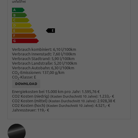
unfallfrei
Verbrauch kombiniert:
6,10 l/100km
Verbrauch Innenstadt:
7,60 l/100km
Verbrauch Stadtrand:
5,90 l/100km
Verbrauch Landstraße:
5,20 l/100km
Verbrauch Autobahn:
6,30 l/100km
CO
-Emissionen:
137,00 g/km
2
CO
-Klasse:
E
2
DOWNLOAD
Energiekosten bei 15.000 km pro Jahr:
1.595,76 €
CO2 Kosten (niedrig)
:
1.233,- €
(Kosten Durchschnitt 10 Jahre)
CO2 Kosten (mittel)
:
2.928,38 €
(Kosten Durchschnitt 10 Jahre)
CO2 Kosten (hoch)
:
4.521,- €
(Kosten Durchschnitt 10 Jahre)
Jahressteuer:
119,- €