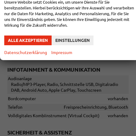
Unsere Website setzt Cookies ein, um unsere Dienste für Sie
Lenkrad
bereitzustellen. Hierbei berücksichtigen wir Ihre Auswahl und verarbeiten
in Leder, höhenverstellbar, mit Multifunktionen, mit
nur die Daten für Marketing, Analytics und Personalisierung, für die Sie
Schaltwippen
uns Ihr Einverständnis geben. Sie können Ihre Einwilligung jederzeit mit
Sitze
Wirkung für die Zukunft widerrufen.
Isofix (Kindersitzbefestigung), Rücksitzbank hinten geteilt,
Sitzheizung, Sportsitze, Isofix Beifahrersitz
ALLE AKZEPTIEREN
EINSTELLUNGEN
Sitze: Lordosenstütze
Fahrer
Datenschutzerklärung
Impressum
Sitze: Verstellbarkeit
Höhenverstellbarer Fahrersitz
INFOTAINMENT & KOMMUNIKATION
Audioanlage
Radio/MP3-Player, Radio, Schnittstelle USB, Digitalradio
DAB, Android Auto, Apple CarPlay, Touchscreen
Bordcomputer
vorhanden
Telefon
Freisprecheinrichtung, Bluetooth
Volldigitales Kombiinstrument (Virtual Cockpit)
vorhanden
SICHERHEIT & ASSISTENZ