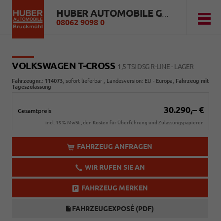
HUBER AUTOMOBILE GMBH
08062 9098 0
VOLKSWAGEN T-CROSS
1,5 TSI DSG R-LINE - LAGER
Fahrzeugnr.
:
114073
,
sofort lieferbar
, Landesversion: EU - Europa,
Fahrzeug mit
Tageszulassung
30.290,– €
Gesamtpreis
incl. 19% MwSt., den Kosten für Überführung und Zulassungspapieren
FAHRZEUG ANFRAGEN
WIR RUFEN SIE AN
FAHRZEUG MERKEN
FAHRZEUGEXPOSÉ (PDF)