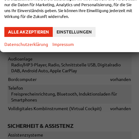
Sitze
nur die Daten für Marketing, Analytics und Personalisierung, für die Sie
Isofix (Kindersitzbefestigung), Rücksitzbank hinten geteilt,
uns Ihr Einverständnis geben. Sie können Ihre Einwilligung jederzeit mit
Sitzheizung, Sportsitze, Isofix Beifahrersitz
Wirkung für die Zukunft widerrufen.
Sitze: Lordosenstütze
Fahrer
ALLE AKZEPTIEREN
EINSTELLUNGEN
Sitze: Verstellbarkeit
Höhenverstellbarer Fahrersitz
Datenschutzerklärung
Impressum
INFOTAINMENT & KOMMUNIKATION
Audioanlage
Radio/MP3-Player, Radio, Schnittstelle USB, Digitalradio
DAB, Android Auto, Apple CarPlay
Bordcomputer
vorhanden
Telefon
Freisprecheinrichtung, Bluetooth, Induktionsladen für
Smartphones
Volldigitales Kombiinstrument (Virtual Cockpit)
vorhanden
SICHERHEIT & ASSISTENZ
Assistenzsysteme