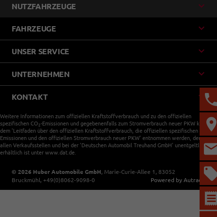
NUTZFAHRZEUGE
FAHRZEUGE
UNSER SERVICE
UNTERNEHMEN
KONTAKT
Weitere Informationen zum offiziellen Kraftstoffverbrauch und zu den offiziellen
spezifischen CO
-Emissionen und gegebenenfalls zum Stromverbrauch neuer PKW können
2
dem 'Leitfaden über den offiziellen Kraftstoffverbrauch, die offiziellen spezifischen CO
-
2
Emissionen und den offiziellen Stromverbrauch neuer PKW' entnommen werden, der an
allen Verkaufsstellen und bei der 'Deutschen Automobil Treuhand GmbH' unentgeltlich
erhältlich ist unter www.dat.de.
© 2026
Huber Automobile GmbH
,
Marie-Curie-Allee 1
,
83052
Bruckmühl,
+49(0)8062-9098-0
Powered by Autrado