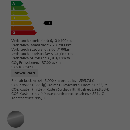
Verbrauch kombiniert:
6,10 l/100km
Verbrauch Innenstadt:
7,70 l/100km
Verbrauch Stadtrand:
5,90 l/100km
Verbrauch Landstraße:
5,30 l/100km
Verbrauch Autobahn:
6,30 l/100km
CO
-Emissionen:
137,00 g/km
2
CO
-Klasse:
E
2
DOWNLOAD
Energiekosten bei 15.000 km pro Jahr:
1.595,76 €
CO2 Kosten (niedrig)
:
1.233,- €
(Kosten Durchschnitt 10 Jahre)
CO2 Kosten (mittel)
:
2.928,38 €
(Kosten Durchschnitt 10 Jahre)
CO2 Kosten (hoch)
:
4.521,- €
(Kosten Durchschnitt 10 Jahre)
Jahressteuer:
119,- €