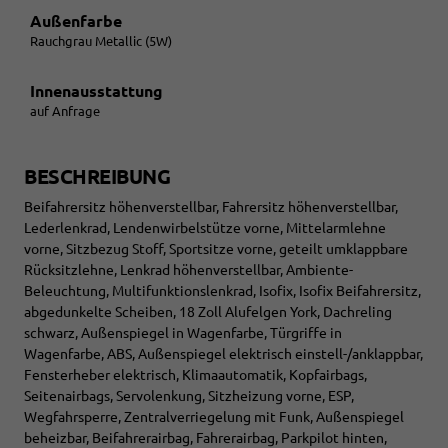
Außenfarbe
Rauchgrau Metallic (5W)
Innenausstattung
auf Anfrage
BESCHREIBUNG
Beifahrersitz höhenverstellbar, Fahrersitz höhenverstellbar,
Lederlenkrad, Lendenwirbelstütze vorne, Mittelarmlehne
vorne, Sitzbezug Stoff, Sportsitze vorne, geteilt umklappbare
Rücksitzlehne, Lenkrad höhenverstellbar, Ambiente-
Beleuchtung, Multifunktionslenkrad, Isofix, Isofix Beifahrersitz,
abgedunkelte Scheiben, 18 Zoll Alufelgen York, Dachreling
schwarz, Außenspiegel in Wagenfarbe, Türgriffe in
Wagenfarbe, ABS, Außenspiegel elektrisch einstell-/anklappbar,
Fensterheber elektrisch, Klimaautomatik, Kopfairbags,
Seitenairbags, Servolenkung, Sitzheizung vorne, ESP,
Wegfahrsperre, Zentralverriegelung mit Funk, Außenspiegel
beheizbar, Beifahrerairbag, Fahrerairbag, Parkpilot hinten,