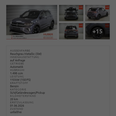
+15
AUSSENFARBE
Rauchgrau Metallic (5W)
INNENAUSSTATTUNG
auf Anfrage
GETRIEBE
Automatik
HUBRAUM
1.498 ccm
LEISTUNG
110 kW (150 PS)
KRAFTSTOFF
Benzin
KATEGORIE
SUV/Geländewagen/Pickup
KILOMETERSTAND
20 km
ERSTZULASSUNG
01.06.2026
ZUSTAND
unfallfrei