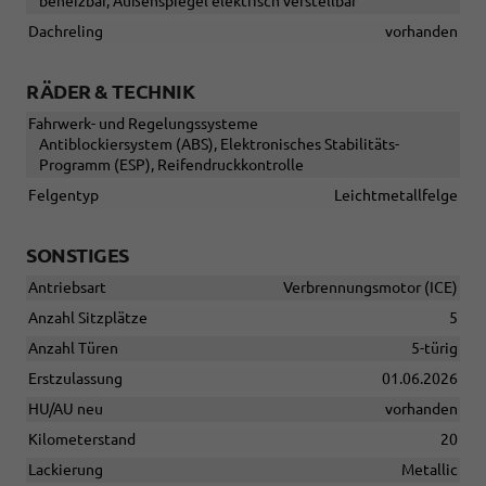
beheizbar, Außenspiegel elektrisch verstellbar
Dachreling
vorhanden
RÄDER & TECHNIK
Fahrwerk- und Regelungssysteme
Antiblockiersystem (ABS), Elektronisches Stabilitäts-
Programm (ESP), Reifendruckkontrolle
Felgentyp
Leichtmetallfelge
SONSTIGES
Antriebsart
Verbrennungsmotor (ICE)
Anzahl Sitzplätze
5
Anzahl Türen
5-türig
Erstzulassung
01.06.2026
HU/AU neu
vorhanden
Kilometerstand
20
Lackierung
Metallic